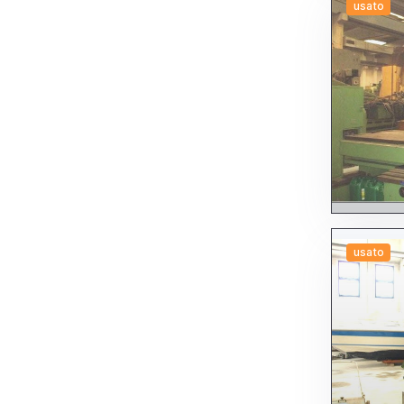
Torni - altre tipologie
usato
Torni a CNC
A fantina mobile (SLIDING HEAD)
A testa fissa (FIXED HEAD)
Altri
Da barra
Da ripresa
Altri torni a CNC
Torni a copiare
Torni frontali semifrontali
Torni paralleli
Torni plurimandrino
Torni verticali
Tracciatrici
Transfer
A tamburo
A tavola girevole
Altri transfer
usato
Flessibili (multi centro)
Trapani
A colonna
Altri trapani
Radiali