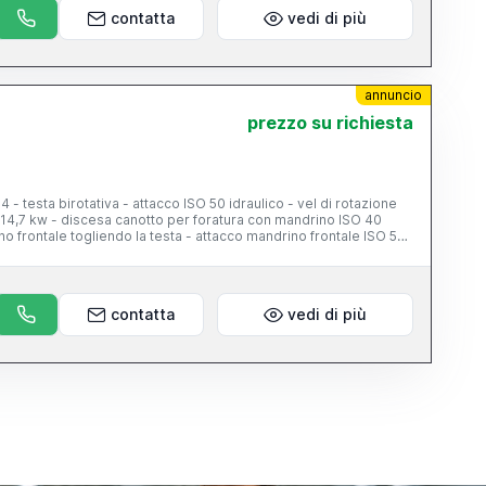
contatta
vedi di più
annuncio
prezzo su richiesta
sta birotativa - attacco ISO 50 idraulico - vel di rotazione
14,7 kw - discesa canotto per foratura con mandrino ISO 40
ino frontale togliendo la testa - attacco mandrino frontale ISO 50
 corsa longitudinale 1600 mm - corsa trasversale 700 mm -
 di comando - volantino elettronico - peso 7500 kg - prolunga di
ntale
contatta
vedi di più