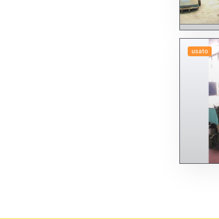
usato