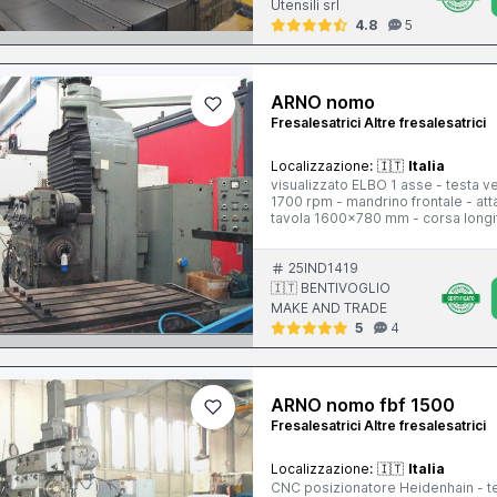
Utensili srl
4.8
5
ARNO nomo
Fresalesatrici Altre fresalesatrici
Localizzazione:
🇮🇹
Italia
visualizzato ELBO 1 asse - testa ve
1700 rpm - mandrino frontale - att
tavola 1600x780 mm - corsa longit
corsa trasversale slittone 650 mm
25IND1419
🇮🇹 BENTIVOGLIO
MAKE AND TRADE
5
4
ARNO nomo fbf 1500
Fresalesatrici Altre fresalesatrici
Localizzazione:
🇮🇹
Italia
CNC posizionatore Heidenhain - testa