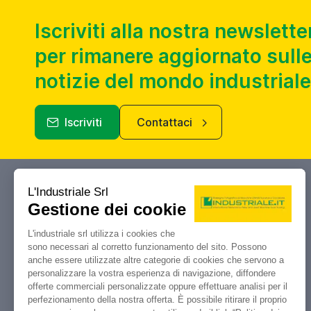
Iscriviti alla nostra newslette
per rimanere aggiornato sulle
notizie del mondo industriale
Iscriviti
Contattaci
Industriale.it
Il tuo portale di riferimento per
compravendita, aste e liquidazioni di
macchine utensili e macchinari
industriali.