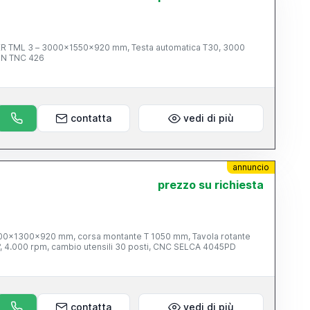
ER TML 3 – 3000x1550x920 mm, Testa automatica T30, 3000
IN TNC 426
contatta
vedi di più
annuncio
prezzo su richiesta
000x1300x920 mm, corsa montante T 1050 mm, Tavola rotante
, 4.000 rpm, cambio utensili 30 posti, CNC SELCA 4045PD
contatta
vedi di più