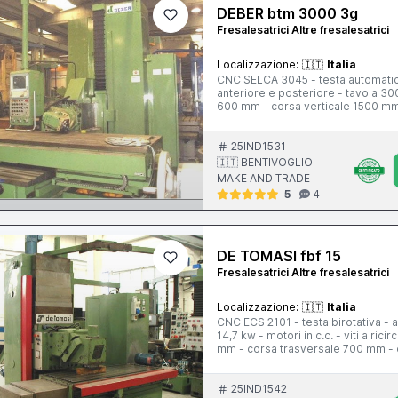
DEBER btm 3000 3g
Fresalesatrici Altre fresalesatrici
Localizzazione:
🇮🇹
Italia
CNC SELCA 3045 - testa automatica
anteriore e posteriore - tavola 3
600 mm - corsa verticale 1500 mm
25IND1531
🇮🇹 BENTIVOGLIO
MAKE AND TRADE
5
4
DE TOMASI fbf 15
Fresalesatrici Altre fresalesatrici
Localizzazione:
🇮🇹
Italia
CNC ECS 2101 - testa birotativa -
14,7 kw - motori in c.c. - viti a ri
mm - corsa trasversale 700 mm - 
25IND1542