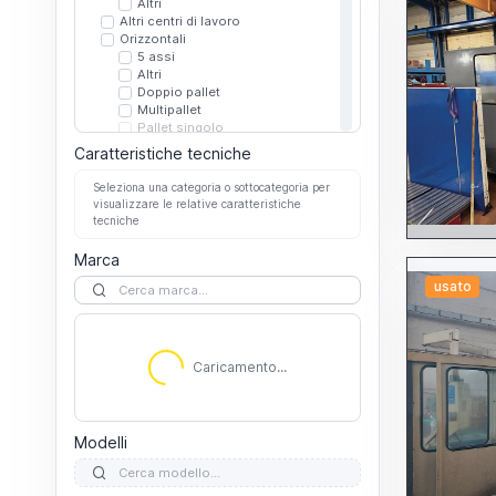
Altri
Altri centri di lavoro
Orizzontali
5 assi
Altri
Doppio pallet
Multipallet
Pallet singolo
Verticali
Caratteristiche tecniche
5 assi
Altri
Seleziona una categoria o sottocategoria per
Doppio pallet
visualizzare le relative caratteristiche
Multipallet
tecniche
Pallet singolo
Dentatrici
Marca
A coltello
usato
A creatore
A stozza
Caricamento...
Altre dentatrici
Elettroerosioni
A filo
Caricamento...
A tuffo
Altre elettroerosioni
Microforatrici
Filettatrici
Modelli
Foratrici
A mandrini multipli
Altre foratrici