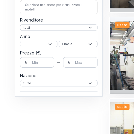
Per fori profondi
Seleziona una marca per visualizzare i
Per stampi
modelli
Fresatrici
A portale
Rivenditore
A T o a tavola girevole
A testa veloce
usato
Altre fresatrici
Banco fisso
Anno
Montante mobile
Orizzontali
Per attrezzisti
Prezzo (€)
Per stampi
Universali
Verticali
Lapidelli
Lappatrici
Nazione
Levigatrici
A disco
A nastro
Altre levigatrici
Per cilindri
Limatrici
Linee di lavorazione
usato
Maschiatrici
Pantografi
Piallatrici
Posizionatori
Rettificatrici