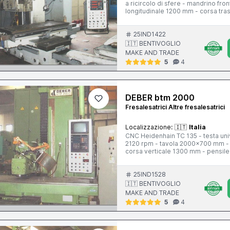
a ricircolo di sfere - mandrino fr
longitudinale 1200 mm - corsa tra
comando
25IND1422
🇮🇹 BENTIVOGLIO
MAKE AND TRADE
5
4
DEBER btm 2000
Fresalesatrici Altre fresalesatrici
Localizzazione:
🇮🇹
Italia
CNC Heidenhain TC 135 - testa univ
2120 rpm - tavola 2000x700 mm - 
corsa verticale 1300 mm - pensile 
25IND1528
🇮🇹 BENTIVOGLIO
MAKE AND TRADE
5
4