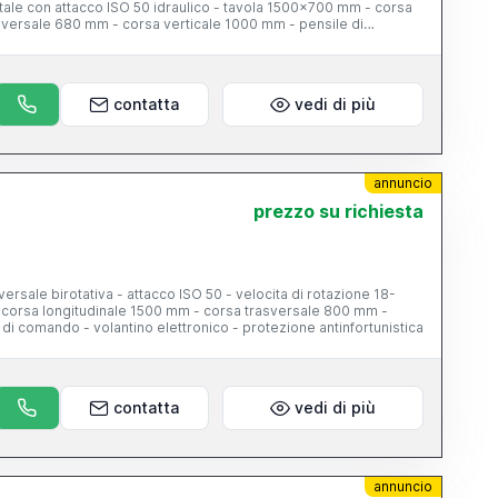
ontale con attacco ISO 50 idraulico - tavola 1500x700 mm - corsa
sversale 680 mm - corsa verticale 1000 mm - pensile di
contatta
vedi di più
annuncio
prezzo su richiesta
ersale birotativa - attacco ISO 50 - velocita di rotazione 18-
corsa longitudinale 1500 mm - corsa trasversale 800 mm -
di comando - volantino elettronico - protezione antinfortunistica
contatta
vedi di più
annuncio