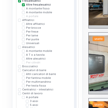
Fresalesatrici
Altre fresalesatrici
A montante fisso
A montante mobile
A portale
Affilatrici
Altre affilatrici
Per brocce
Per frese
Per lame
usato
Per punte
Universali
Alesatrici
A montante mobile
A T o a tavola
Altre alesatrici
Per cilindri
Brocciatrici
Caricatori di barre
Altri caricatori di barre
Per fantina mobile
Per multimandrino
Per testa fissa
Centratrici - intestatrici
Centri di lavoro
A portale
3 assi
usato
5 assi