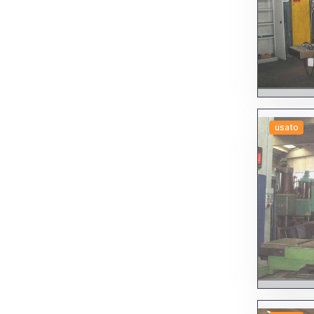
Altre rettificatrici
Per esterni
Per interni
Per scopi specifici
Senza centri
Tangenziali
Universali
Sbarbatrici sbavatrici
Segatrici seghetti troncatrici
Altre Segatrici, seghetti, troncatrici
Automatiche
A disco
usato
A nastro - Altre
A nastro doppio montante
A nastro pendolari
Altre
Manuali
A disco
A nastro
Altri
Semiautomatiche
A disco
A nastro - Altre
A nastro doppio montante
A nastro pendolari
Altre
Smussatrici
Stozzatrici