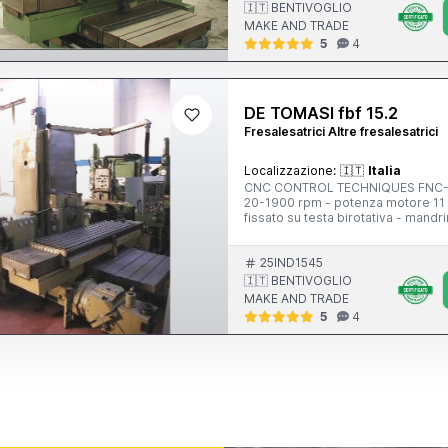
🇮🇹 BENTIVOGLIO
MAKE AND TRADE
5
4
DE TOMASI fbf 15.2
Fresalesatrici Altre fresalesatrici
Localizzazione:
🇮🇹
Italia
CNC CONTROL TECHNIQUES FNC-4 - te
20-1900 rpm - potenza motore 11 
fissato su testa birotativa - mandr
idraulico - tavola 2000x630 mm -
corsa verticale 1000 mm - pensile
irrigidimento al naso mandrino fro
25IND1545
🇮🇹 BENTIVOGLIO
MAKE AND TRADE
5
4