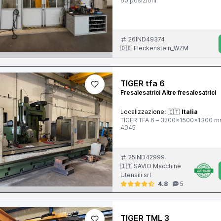
60 posizioni
26IND49374
🇩🇪 Fleckenstein_WZM
TIGER tfa 6
Fresalesatrici Altre fresalesatrici
Localizzazione:
🇮🇹
Italia
TIGER TFA 6 – 3200x1500x1300 mm,
4045
25IND42999
🇮🇹 SAVIO Macchine
Utensili srl
4.8
5
TIGER TML 3