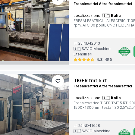
Fresalesatrici Altre fresalesatrici
Localizzazione:
🇮🇹
Italia
FRESALESATRICI – ALESATRICI TIG
rpm, ATC 30 posti, CNC HEIDENHA
25IND42013
🇮🇹 SAVIO Macchine
Utensili srl
4.8
5
TIGER tmt 5 rt
Fresalesatrici Altre fresalesatrici
Localizzazione:
🇮🇹
Italia
Fresalesatrice TIGER TMT 5 RT, 2
1500x1300mm, testa T30 2,5°x2,5°
25IND41658
🇮🇹 SAVIO Macchine