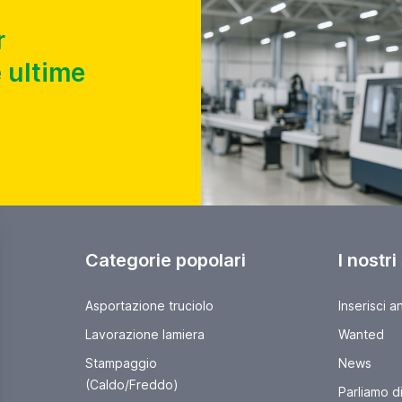
r
 ultime
Categorie popolari
I nostri
Asportazione truciolo
Inserisci a
Lavorazione lamiera
Wanted
Stampaggio
News
(Caldo/Freddo)
Parliamo di 