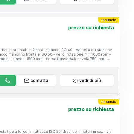
annuncio
prezzo su richiesta
rticale orientabile 2 assi - attacco ISO 40 - velocita di rotazione
acco mandrino frontale ISO 50 - vel di rotazione m.f. 1060 rpm -
udinale tavola 1500 mm - corsa trasversale tavola 750 mm -
 - corsa verticale 750 mm - pensili di comando
contatta
vedi di più
annuncio
prezzo su richiesta
 tipo a forcella - attacco ISO 50 idraulico - motori in c.c. - viti