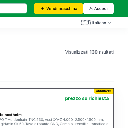
Vendi
macchina
Accedi
🇮🇹
Italiano
Visualizzati
139
risultati
annuncio
prezzo su richiesta
leinostheim
O T Heidenhain ITNC 530, Assi X-Y-Z 4.000x2.500x1.500 mm,
giri/min SK 50, Tavola rotante CNC, Cambio utensili automatico a