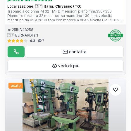
Localizzazione:
🇮🇹
Italia, Chivasso (TO)
Trapano a colonna IM 32 TM- Dimensioni piano mm.350x350
Diametro foratura 32 mm. - corsa mandrino 130 mm. velocità
mandrino da 85 a 2000 rpm con motore a due velocità HP 1,5-0,9 -
Volt 400 trifase - cono morse 4
25IND43258
🇮🇹 BERNARDI srl
4.3
7
contatta
vedi di più
usato