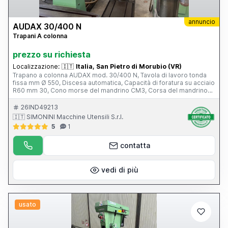
annuncio
AUDAX 30/400 N
Trapani A colonna
prezzo su richiesta
Localizzazione:
🇮🇹
Italia, San Pietro di Morubio (VR)
Trapano a colonna AUDAX mod. 30/400 N, Tavola di lavoro tonda
fissa mm Ø 550, Discesa automatica, Capacità di foratura su acciaio
R60 mm 30, Cono morse del mandrino CM3, Corsa del mandrino
mm 160, Potenza del motore elettrico a 8/4 poli CV 1,2, N. delle
velocità di rotazione del mandrino Nr. 10, Velocità del mandrino con
26IND49213
motore a 50 Hz Giri/1’ 20-170, 240-290, 340-460, 580-750, 920-
🇮🇹 SIMONINI Macchine Utensili S.r.l.
1500, Per la sola esecuzione MG, Morsa larghezza delle ganasce
5
1
mm 125, Morsa apertura massima mm 160, Peso netto Kg 300,
Potenza elettropompa CV 0,08, Peso netto con elettropompa Kg
320
contatta
vedi di più
usato