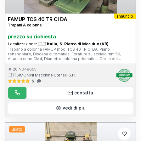
annuncio
FAMUP TCS 40 TR CI DA
Trapani A colonna
prezzo su richiesta
Localizzazione:
🇮🇹
Italia, S. Pietro di Morubio (VR)
Trapano a colonna FAMUP mod. TCS 40 TR CI DA, Piano
rettangolare, Discesa automatica, Foratura su acciaio mm 50,
Attacco cono CM4, Diametro colonna prismatica, Corsa del
mandrino mm 145, Trasmissione Variatore semplice (VS) cambio a
ingranaggi, Velocità Nr. Variabile, N. giri 100-1620, Potenza motore
26IND48665
Kw 2.2 – 3, Peso Kg 780
🇮🇹 SIMONINI Macchine Utensili S.r.l.
5
1
contatta
vedi di più
usato