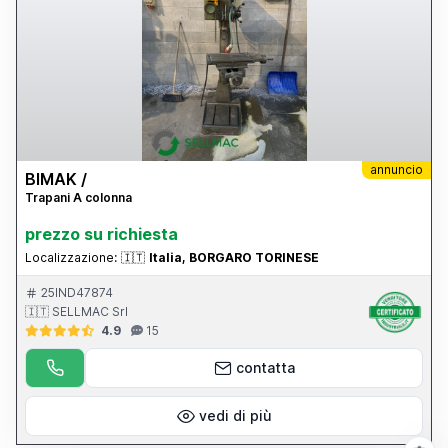
annuncio
BIMAK /
Trapani A colonna
prezzo su richiesta
Localizzazione:
🇮🇹
Italia, BORGARO TORINESE
25IND47874
🇮🇹 SELLMAC Srl
4.9
15
contatta
vedi di più