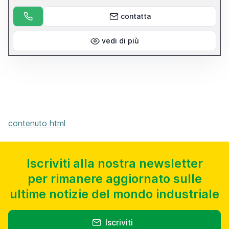
(opzione): mm / giro 3 VELOCITÀ: 0.05 - 0.1 - 0,2 mm/giro Discesa
automatica con frizione elettromagnetica: mm / giro 3 VELOCITÀ:
contatta
0.05 - 0.1 - 0,2 mm / giro Diametro colonna: mm 123 Tavola: TC -
PGM - TR Trasmissione: Inverter Velocità mandrino: rpm 45-900 /
110-2.150 Potenza motore (380 V 50 Hz): KW 2.2 Interasse tra 2
vedi di più
cave a “T”: mm 125 Larghezza delle cave a “T”: mm 14 Tavola croce:
corsa long. manuale asse X: mm 425 Tavola croce: avanzamento
automatico asse X: mm 365 Tavola croce: corsa trasversale
manuale asse Y: mm 240 Dimensioni (h x l x p) a colonna: mm 1.900
x 1.020 x 1.230 (TC) Peso: Kg 410
contenuto html
Iscriviti alla nostra newsletter
per rimanere aggiornato sulle
ultime notizie del mondo industriale
Iscriviti