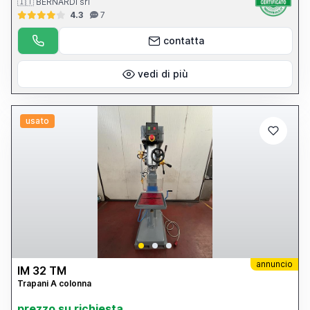
🇮🇹 BERNARDI srl
4.3
7
contatta
vedi di più
usato
annuncio
IM 32 TM
Trapani A colonna
prezzo su richiesta