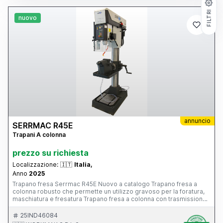
FILTRI
nuovo
annuncio
SERRMAC R45E
Trapani A colonna
prezzo su richiesta
Localizzazione:
🇮🇹
Italia,
Anno
2025
Trapano fresa Serrmac R45E Nuovo a catalogo Trapano fresa a
colonna robusto che permette un utilizzo gravoso per la foratura,
maschiatura e fresatura Trapano fresa a colonna con trasmissione
elettronica tramite inverter. Di serie dotato di display e della
filettatura. Possibilità di scelta del piano tra: piano rettangolare,
25IND46084
piano girevole morsa e tavola croce. Diametro di foratura su