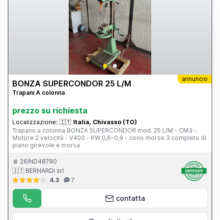
annuncio
BONZA SUPERCONDOR 25 L/M
Trapani A colonna
prezzo su richiesta
Localizzazione:
🇮🇹
Italia, Chivasso (TO)
Trapano a colonna BONZA SUPERCONDOR mod. 25 L/M - CM3 -
Motore 2 velocità - V400 - KW 0,6-0,9 - cono morse 3 completo di
piano girevole e morsa
26IND48780
🇮🇹 BERNARDI srl
4.3
7
contatta