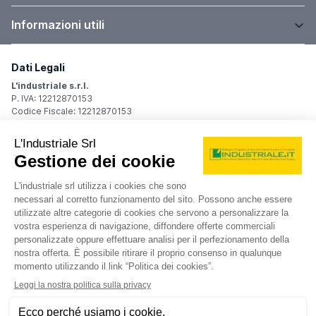
Informazioni utili
Dati Legali
L'industriale s.r.l.
P. IVA: 12212870153
Codice Fiscale: 12212870153
Sede Legale
Via Carlo Dolci, 32
20148 Milano (MI)
Italy
Registro Imprese
Iscrizione R.I.: 12212870153
REA: MI-1539011
Capitale sociale: Euro 10.400,00 i.v.
Contatti
info@industriale.it