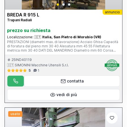
annuncio
BREDA R 915 L
Trapani Radiali
prezzo su richiesta
Localizzazione:
🇮🇹
Italia, San Pietro di Morubio (VR)
PRESTAZIONI (diametri max. di lavorazione) Acciaio Ghisa Capacità
di foratura dal pieno mm 30 40 Alesatura mm 45 55 Filettatura
metrica mm 30 40 DATI DEL MANDRINO Diametro mm 60 Corsa
mm 180 Cono morse CM 4 Numero delle velocità 12 Velocità di
rotazione g/min 60÷2000 Numero degli avanzamenti 3 Potenza
25IND40119
motore CV 2,4 DIMENSIONI PRINCIPALI Sbraccio utile mm 915
🇮🇹 SIMONINI Macchine Utensili S.r.l.
Raggio max di foratura mm 1020 Raggio min di foratura mm 305
5
1
Spostamento longitudinale della testa mm 715 Spostamento del
braccio in altezza mm 625 Diametro della colonna mm 210
Superficie utile del basamento mm 975 x 630 Lunghezza del
contatta
basamento mm 1450 Larghezza del basamento mm 630 Altezza
del basamento mm 160 Peso della macchina Kg 1300
vedi di più
usato