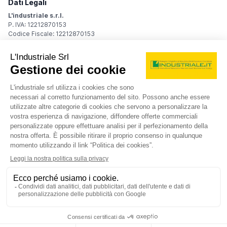
Dati Legali
L'industriale s.r.l.
P. IVA: 12212870153
Codice Fiscale: 12212870153
Sede Legale
Via Carlo Dolci, 32
20148 Milano (MI)
Italy
Registro Imprese
Iscrizione R.I.: 12212870153
REA: MI-1539011
Capitale sociale: Euro 10.400,00 i.v.
Contatti
info@industriale.it
PEC:
industriale@pec.industriale.it
02 8969 3116
© 2026 L'industriale s.r.l. - Tutti i diritti riservati
Informativa privacy - Cookie
|
Condizioni di navigazione
|