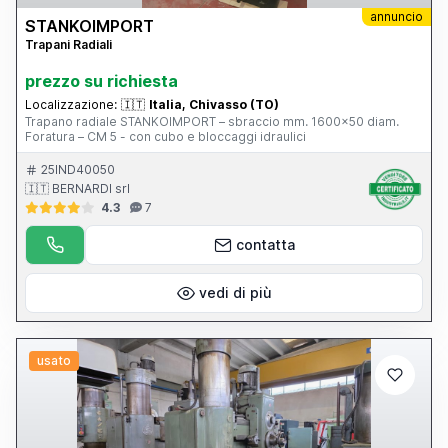
annuncio
STANKOIMPORT
Trapani Radiali
prezzo su richiesta
Localizzazione:
🇮🇹
Italia, Chivasso (TO)
Trapano radiale STANKOIMPORT – sbraccio mm. 1600x50 diam.
Foratura – CM 5 - con cubo e bloccaggi idraulici
25IND40050
🇮🇹 BERNARDI srl
4.3
7
contatta
vedi di più
usato