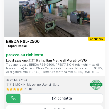
annuncio
BREDA R65-2500
Trapani Radiali
prezzo su richiesta
Localizzazione:
🇮🇹
Italia, San Pietro di Morubio (VR)
Trapano radiale BREDA R65-2500, PRESTAZIONI (diametri max. di
lavorazione) Acciaio Ghisa Capacità di foratura dal pieno mm 65 85,
Allargatura mm 110 140, Filettatura metrica mm 60 80, DATI DEL
MANDRINO Diametro mm 90, Corsa mm 430, Cono morse CM 5,
Numero delle velocità 16, Velocità di rotazione g/min 32÷2000,
25IND47124
Numero degli avanzamenti 8, Sbraccio utile mm 2500, Massimo
🇮🇹 SIMONINI Macchine Utensili S.r.l.
raggio di foratura mm 2725, Minimo raggio di foratura mm 570,
5
1
Spostamento longitudinale testa mm 2155, Massima distanza fra
mandrino e basamento mm 1780, Minima distanza fra mandrino e
basamento mm 520, Spostamento del braccio in altezza mm 830,
contatta
Diametro colonna mm 450, BASAMENTO Lunghezza mm 3600,
Larghezza mm 1150, Altezza mm 250, Superficie utile mm 2680 x
1150, POTENZA MOTORI Potenza motore del mandrino CV 10,