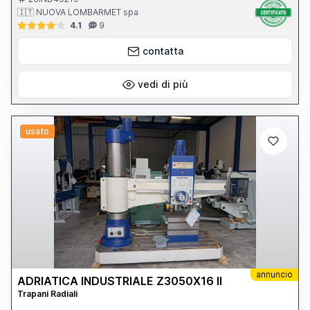
mandrino 250 mm. Velocita’ mandrino 30 - 2.650 g/min. Potenza
🇮🇹 NUOVA LOMBARMET spa
motore mandrino 3,5 hp. Ø colonna 280 mm. Peso totale 2.500
4.1
9
kg.
contatta
vedi di più
usato
annuncio
ADRIATICA INDUSTRIALE Z3050X16 II
Trapani Radiali