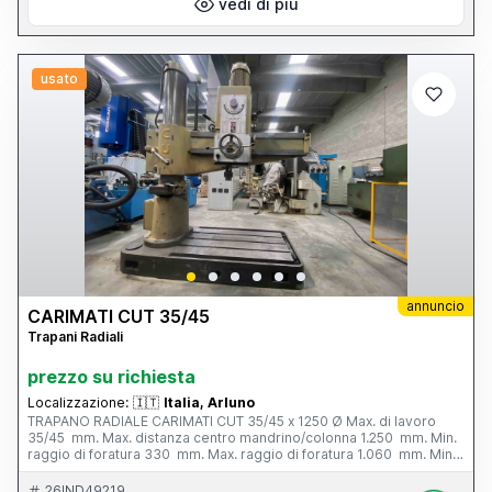
vedi di più
Potenza motore sollevamento bandiera CV 4, Peso macchina Kg
7200, Bloccaggi elettromeccanici, Visualizzatore di quote su
spostamento longitudinale testa
usato
annuncio
CARIMATI CUT 35/45
Trapani Radiali
prezzo su richiesta
Localizzazione:
🇮🇹
Italia, Arluno
TRAPANO RADIALE CARIMATI CUT 35/45 x 1250 Ø Max. di lavoro
35/45 mm. Max. distanza centro mandrino/colonna 1.250 mm. Min.
raggio di foratura 330 mm. Max. raggio di foratura 1.060 mm. Min.
distanza naso mandrino/basamento 475 mm. Max. distanza naso
mandrino/basamento 1.355 mm. Ø mandrino - CM 4; 45 mm. Corsa
26IND49219