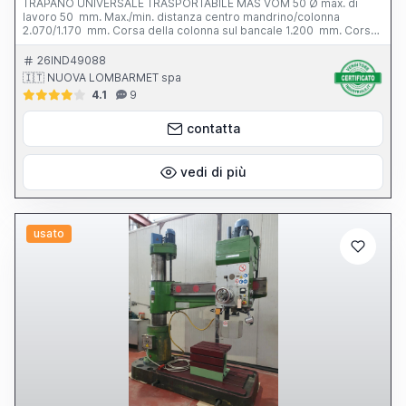
TRAPANO UNIVERSALE TRASPORTABILE MAS VOM 50 Ø max. di
lavoro 50 mm. Max./min. distanza centro mandrino/colonna
2.070/1.170 mm. Corsa della colonna sul bancale 1.200 mm. Corsa
verticale del braccio 1.250 mm. Ccorsa trasversale del braccio
900 mm. Ø colonna 400 mm. Ø mandrino - CM 5; 75 mm. Corsa
26IND49088
mandrino 350 mm. Velocita’ mandrino - N. 15; 16 - 800 g/min.
🇮🇹 NUOVA LOMBARMET spa
Potenza mandrino 4 kw. Peso totale 6.600 kg. Completo di: -
4.1
9
doppia rotazione motorizzata della testa mandrino a 360° e a +/-
90°
contatta
vedi di più
usato