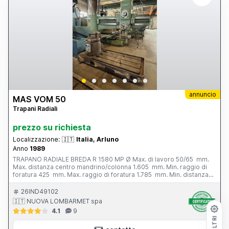
annuncio
MAS VOM 50
Trapani Radiali
prezzo su richiesta
Localizzazione:
🇮🇹
Italia, Arluno
Anno
1989
TRAPANO RADIALE BREDA R 1580 MP Ø Max. di lavoro 50/65 mm.
Max. distanza centro mandrino/colonna 1.605 mm. Min. raggio di
foratura 425 mm. Max. raggio di foratura 1.785 mm. Min. distanza
naso mandrino/basamento 500 mm. Max. distanza naso
mandrino/basamento 1.635 mm. Ø mandrino - CM 5; 70 mm. Corsa
26IND49102
mandrino 310 mm. Velocita’ mandrino - N. 24; 30 - 2.200 g/min.
🇮🇹 NUOVA LOMBARMET spa
Potenza motore mandrino 5,5 hp. Ø colonna 360 mm. Peso totale
4.1
9
3.800 kg.
FILTRI