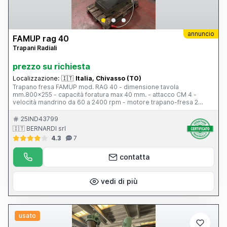
annuncio
FAMUP rag 40
Trapani Radiali
prezzo su richiesta
Localizzazione:
🇮🇹
Italia, Chivasso (TO)
Trapano fresa FAMUP mod. RAG 40 - dimensione tavola
mm.800x255 - capacità foratura max 40 mm. - attacco CM 4 -
velocità mandrino da 60 a 2400 rpm - motore trapano-fresa 2
velocità HP 1,5-2,5 Volt 400 completo di: avanzamento automatico
canotto, guide tavola prismatiche, avanzamento longitudinale
25IND43799
motorizzato e impianto refrigerante e accessori come in foto.
🇮🇹 BERNARDI srl
4.3
7
contatta
vedi di più
usato