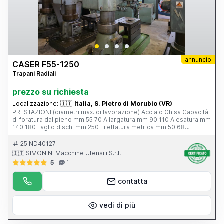
annuncio
CASER F55-1250
Trapani Radiali
prezzo su richiesta
Localizzazione:
🇮🇹
Italia, S. Pietro di Morubio (VR)
PRESTAZIONI (diametri max. di lavorazione) Acciaio Ghisa Capacità
di foratura dal pieno mm 55 70 Allargatura mm 90 110 Alesatura mm
140 180 Taglio dischi mm 250 Filettatura metrica mm 50 68
Filettatura Whitworth 2” 2 ⅝” DATI DEL MANDRINO Diametri mm 60 –
85 Corsa mm 400 Cono morse CM 5 Numero delle velocità 16
25IND40127
Velocità di rotazione g/min 29÷1700 Numero degli avanzamenti 12
🇮🇹 SIMONINI Macchine Utensili S.r.l.
Potenza motore CV 6 DIMENSIONI PRINCIPALI Sbraccio utile mm
5
1
1250 Raggio max di foratura mm 1425 Raggio min di foratura mm
495 Spostamento longitudinale della testa mm 930 Distanza max
fra mandrino e basamento mm 1360 Distanza min fra mandrino e
contatta
basamento mm 240 Spostamento del braccio in altezza mm 720
Diametro della colonna mm 350 Superficie utile del basamento mm
1500 x 965 Lunghezza del basamento mm 2200 Larghezza del
vedi di più
basamento mm 975 Altezza del basamento mm 200 Peso della
macchina Kg 3500 Bloccaggi idraulici