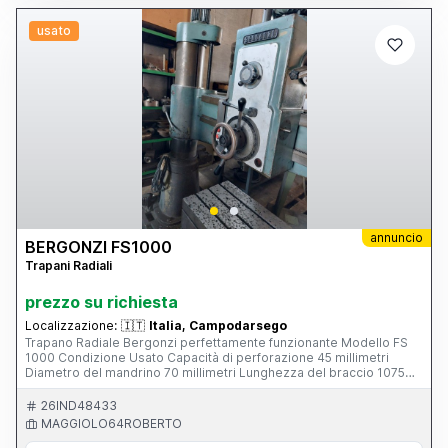
usato
annuncio
BERGONZI FS1000
Trapani Radiali
prezzo su richiesta
Localizzazione:
🇮🇹
Italia, Campodarsego
Trapano Radiale Bergonzi perfettamente funzionante Modello FS
1000 Condizione Usato Capacità di perforazione 45 millimetri
Diametro del mandrino 70 millimetri Lunghezza del braccio 1075
millimetri Velocità del mandrino da 60 giri al minuto a 1350 giri al
minuto Cono del mandrino MT 4 Corsa di avanzamento del
26IND48433
mandrino 220 millimetri Velocità di avanzamento del mandrino da
MAGGIOLO64ROBERTO
0,06 mm/giro a 0,22 mm/giro Corsa verticale del braccio 490
millimetri Dimensioni della tabella 760 mm x 500 mm Tipo di