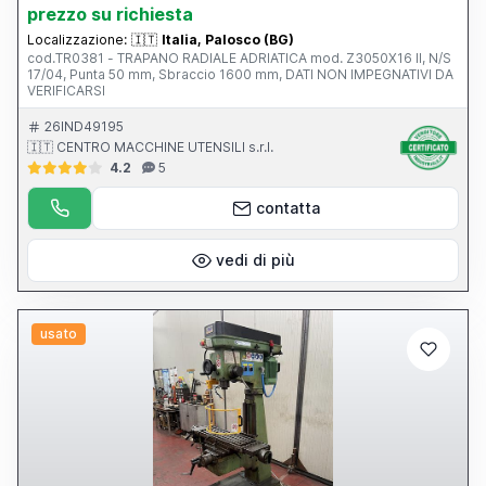
prezzo su richiesta
Localizzazione:
🇮🇹
Italia, Palosco (BG)
cod.TR0381 - TRAPANO RADIALE ADRIATICA mod. Z3050X16 II, N/S
17/04, Punta 50 mm, Sbraccio 1600 mm, DATI NON IMPEGNATIVI DA
VERIFICARSI
26IND49195
🇮🇹 CENTRO MACCHINE UTENSILI s.r.l.
4.2
5
contatta
vedi di più
usato