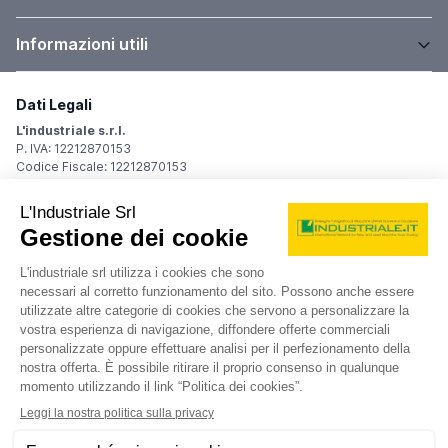
Informazioni utili
Dati Legali
L'industriale s.r.l.
P. IVA: 12212870153
Codice Fiscale: 12212870153
Sede Legale
Via Carlo Dolci, 32
20148 Milano (MI)
Italy
Registro Imprese
Iscrizione R.I.: 12212870153
REA: MI-1539011
Capitale sociale: Euro 10.400,00 i.v.
Contatti
info@industriale.it