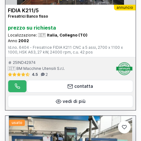
annuncio
FIDIA K211/5
Fresatrici Banco fisso
prezzo su richiesta
Localizzazione:
🇮🇹
Italia, Collegno (TO)
Anno
2002
Id.no. 6404 - Fresatrice FIDIA K211 CNC a 5 assi, 2700 x 1100 x
1000, HSK A63, 27 kW, 24000 rpm, c.u. 42 pos
25IND42974
🇮🇹 BM Macchine Utensili S.r.l.
4.5
2
contatta
vedi di più
usato