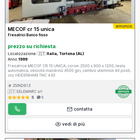
annuncio
MECOF cr 15 unica
Fresatrici Banco fisso
prezzo su richiesta
Localizzazione:
🇮🇹
Italia, Tortona (AL)
Anno
1999
Fresatrice MECOF CR 15 UNICA, corse: 2500 x 900 x 1200, testa
automatica, velocità mandrino 4500 giri, cambio utemnsili 40 posti,
cnc HEIDENHAIN TNC 430
25IND613
🇮🇹 SELEMARC srl
5
5
contatta
vedi di più