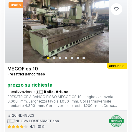
usato
annuncio
MECOF cs 10
Fresatrici Banco fisso
prezzo su richiesta
Localizzazione:
🇮🇹
Italia, Arluno
FRESATRICE A BANCO FISSO MECOF CS 10 Lunghezza tavola
6.000 mm. Larghezza tavola 1.030 mm. Corsa trasversale
montante 4.300 mm. Corsa verticale testa 1.200 mm. Corsa
trasversale ram 970 mm. Velocita’ rotazione mandrino - N. 27; 35 -
2.000 g/min. Cono mandrino ISO 50 Potenza motore mandrino 18
26IND49023
hp. Peso totale 16 tonn. Completa di: - visualizzatore - testa a
🇮🇹 NUOVA LOMBARMET spa
fresare universale
4.1
9