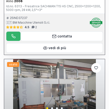
Anno
2006
Id.no. 6313 - Fresatrice SACHMAN T15 HS CNC, 2500x1200x1200,
5000 rpm, 28 kW, 2,5°+3°
25IND37237
🇮🇹 BM Macchine Utensili S.r.l.
4.5
2
contatta
vedi di più
usato