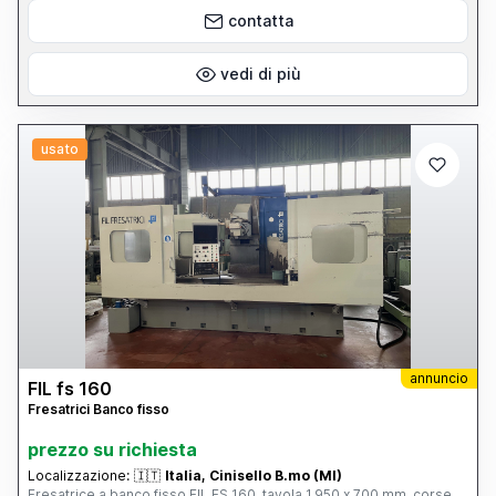
contatta
vedi di più
usato
annuncio
FIL fs 160
Fresatrici Banco fisso
prezzo su richiesta
Localizzazione:
🇮🇹
Italia, Cinisello B.mo (MI)
Fresatrice a banco fisso FIL FS 160, tavola 1.950 x 700 mm, corse