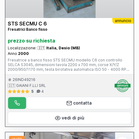
annuncio
STS SECMU C 6
Fresatrici Banco fisso
prezzo su richiesta
Localizzazione:
🇮🇹
Italia, Desio (MB)
Anno
2000
Fresatrice a banco fisso STS SECMU modello C6 con controllo
SELCA S3045, dimensioni tavola 2200 x 700 mm, corse X/Y/Z
2000/950/1170 mm, testa birotativa automatica ISO 50 - 4000 RPM,
Marchio CE
26IND49216
🇮🇹 GAIANI F.LLI SRL
5
4
contatta
vedi di più
usato