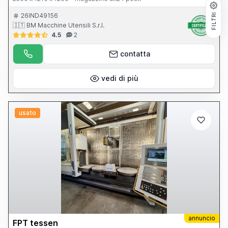
FILTRI
26IND49156
🇮🇹 BM Macchine Utensili S.r.l.
4.5
2
contatta
vedi di più
usato
annuncio
FPT tessen