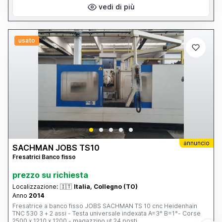
vedi di più
usato
annuncio
SACHMAN JOBS TS10
Fresatrici Banco fisso
prezzo su richiesta
Localizzazione:
🇮🇹
Italia, Collegno (TO)
Anno
2014
Fresatrice a banco fisso JOBS SACHMAN TS 10 cnc Heidenhain
TNC 530 3 + 2 assi - Testa universale indexata A=3° B=1°- Corse
2500 x 1210 x 1200 - magazzino ut.24 posti