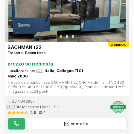
annuncio
SACHMAN t22
Fresatrici Banco fisso
prezzo su richiesta
Localizzazione:
🇮🇹
Italia, Collegno (TO)
Anno
2000
Fresatrice a banco fisso SACHMAN T 22 CNC Heidenhain TNC 430
X=2500 Y=1400 Z=1200,ISO 50, Rpm5000 , Testa aut.indexata1°x3°
, magazzino ut.24 posti
26IND48907
🇮🇹 BM Macchine Utensili S.r.l.
4.5
2
contatta