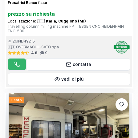
Fresatrici Banco fisso
prezzo su richiesta
Localizzazione:
🇮🇹
Italia, Cuggiono (MI)
Travelling column milling machine FPT TESSEN CNC HEIDENHAIN
TNC-530
26IND49215
🇮🇹 OVERMACH USATO spa
4.9
9
contatta
vedi di più
usato