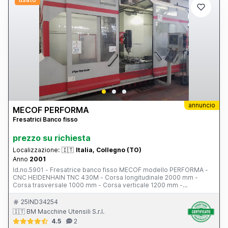
annuncio
MECOF PERFORMA
Fresatrici Banco fisso
prezzo su richiesta
Localizzazione:
🇮🇹
Italia, Collegno (TO)
Anno
2001
Id.no.5901 - Fresatrice banco fisso MECOF modello PERFORMA -
CNC HEIDENHAIN TNC 430M - Corsa longitudinale 2000 mm -
Corsa trasversale 1000 mm - Corsa verticale 1200 mm -
Dimensioni tavola 2200 x 1150 mm - Cono HSK A-63 - Velocità
mandrino 19000 rpm - Potenza motore mandrino 30 kW - Anno
25IND34254
costruzione 2001 - Elettromandrino GAMFIOR - Testa universale
🇮🇹 BM Macchine Utensili S.r.l.
indexata 1°x 1°
4.5
2