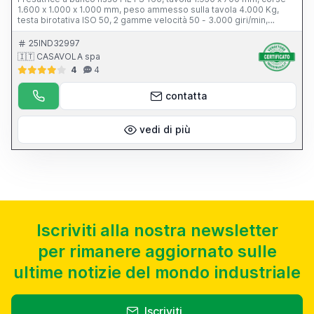
1.600 x 1.000 x 1.000 mm, peso ammesso sulla tavola 4.000 Kg,
testa birotativa ISO 50, 2 gamme velocità 50 - 3.000 giri/min,
avanzamenti di lavoro 0-12.000 mm/min, avanzamenti rapidi 12.000
mm/min, CNC Heidenhain
25IND32997
🇮🇹 CASAVOLA spa
4
4
contatta
vedi di più
Iscriviti alla nostra newsletter
per rimanere aggiornato sulle
ultime notizie del mondo industriale
Iscriviti