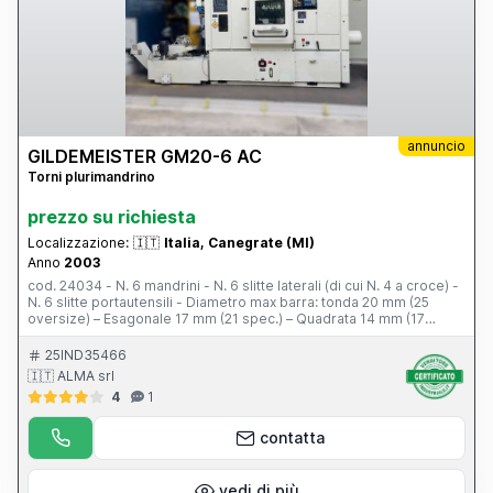
annuncio
GILDEMEISTER GM20-6 AC
Torni plurimandrino
prezzo su richiesta
Localizzazione:
🇮🇹
Italia, Canegrate (MI)
Anno
2003
cod. 24034 - N. 6 mandrini - N. 6 slitte laterali (di cui N. 4 a croce) -
N. 6 slitte portautensili - Diametro max barra: tonda 20 mm (25
oversize) – Esagonale 17 mm (21 spec.) – Quadrata 14 mm (17
spec.) - Massimo avanzamento barra in una stazione: 100 mm (125
spec.) - Massima corsa delle slitte radiali: 42 mm - Massima corsa
25IND35466
delle slitte assiali: 50 mm - Massima corsa dei mandrini frontali: 86
🇮🇹 ALMA srl
mm - Velocità mandrini principali: 450-5000 giri/min - Tempo ciclo
4
1
in continuo: 1,4 – 60 sec. - Tempi di rapido: 0,7 sec. - Pick-up
mandrino da ripresa pos. 6 – N. 1 filettare completo maschio/filiera
– Evacuatore trucioli – Impianto alta pressione con filtro magnetico
contatta
– PLC Allen Bradley – Scivolo in metallo per uscita pezzi – Set
Portautensili cambio rapido – N. 2 slitte indipendenti – Vasca interna
estraibile – Tubi + Piantana – Quadro elettrico – Canaline
vedi di più