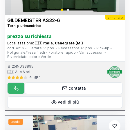
annuncio
GILDEMEISTER AS32-6
Torni plurimandrino
prezzo su richiesta
Localizzazione:
🇮🇹
Italia, Canegrate (MI)
cod. 4216 - Filettare 5° pos. - Recessitore 4° pos. - Pick-up -
Poligonale/fresa filetti - Foratore rapido - Vari accessori -
Riverniciato colore Verde
25IND33895
🇮🇹 ALMA srl
4
1
contatta
vedi di più
usato