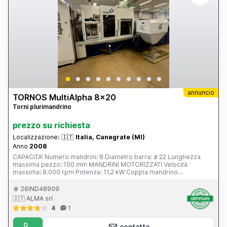
annuncio
TORNOS MultiAlpha 8x20
Torni plurimandrino
prezzo su richiesta
Localizzazione:
🇮🇹
Italia, Canegrate (MI)
Anno
2008
CAPACITA’ Numero mandrini: 8 Diametro barra: ø 22 Lunghezza
massima pezzo: 100 mm MANDRINI MOTORIZZATI Velocità
massima: 8.000 rpm Potenza: 11,2 kW Coppia mandrino
motorizzato: 17 (25) Nm CONTROMANDRINO Velocità massima :
8.000 rpm Potenza motore: 3,7 kW Coppia motore : 8,3 Nm
26IND48909
MOTORE DI FORATURA Velocità massima : 8.000 (6.000) rpm
🇮🇹 ALMA srl
Potenza: 6 (12,1) kW Coppia motore di foratura: 2 Nm BACK
4
1
WORKING Velocità max motore : 8.000 rpm Potenza motore : 1,5 kW
Coppia motore utensili posteriori: 2 Nm ASSI E CORSE Numero assi
lineari: 28 Numero assi rotativi: 9 Corsa slitta trasversale in X: 50
contatta