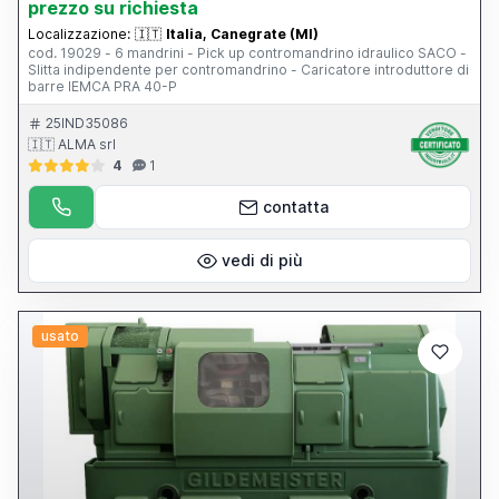
prezzo su richiesta
Localizzazione:
🇮🇹
Italia, Canegrate (MI)
cod. 19029 - 6 mandrini - Pick up contromandrino idraulico SACO -
Slitta indipendente per contromandrino - Caricatore introduttore di
barre IEMCA PRA 40-P
25IND35086
🇮🇹 ALMA srl
4
1
contatta
vedi di più
usato