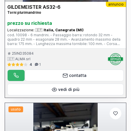
annuncio
GILDEMEISTER AS32-6
Torni plurimandrino
prezzo su richiesta
Localizzazione:
🇮🇹
Italia, Canegrate (MI)
cod. 10098 - 6 mandrini. - Passaggio barra: rotondo 32 mm -
quadro 22 mm - esagonale 28 mm. - Avanzamento massimo della
barra: 175 mm. - Lunghezza massima tornibile: 100 mm. - Corsa
massima slitta longitudinale: 125 mm - N. 12 portautensili. - Pick up
contromandrino – Dispositivo a filettare maschio e filiera –
25IND35084
Recessitore – Convogliatore trucioli – Portautensili vari – Tubo e
🇮🇹 ALMA srl
piantana – vari accessori – Rifatto impianto elettrico.
4
1
contatta
vedi di più
usato