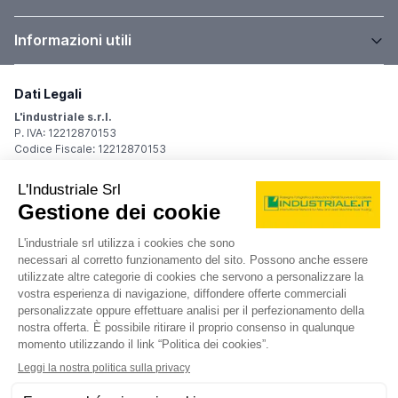
Informazioni utili
Dati Legali
L'industriale s.r.l.
P. IVA: 12212870153
Codice Fiscale: 12212870153
Sede Legale
Via Carlo Dolci, 32
20148 Milano (MI)
Italy
Registro Imprese
Iscrizione R.I.: 12212870153
REA: MI-1539011
Capitale sociale: Euro 10.400,00 i.v.
Contatti