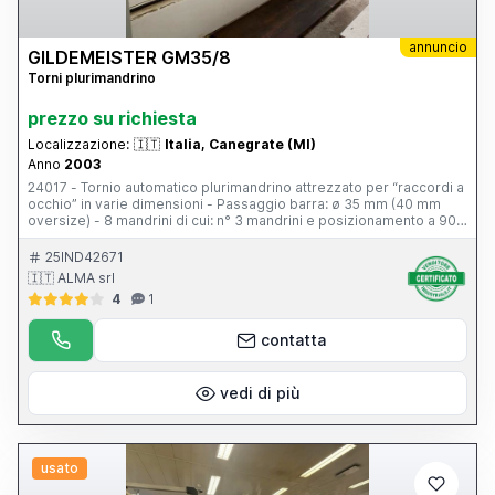
annuncio
GILDEMEISTER GM35/8
Torni plurimandrino
prezzo su richiesta
Localizzazione:
🇮🇹
Italia, Canegrate (MI)
Anno
2003
24017 - Tornio automatico plurimandrino attrezzato per “raccordi a
occhio” in varie dimensioni - Passaggio barra: ø 35 mm (40 mm
oversize) - 8 mandrini di cui: n° 3 mandrini e posizionamento a 90
e 180° - Layout utensili: Slitta in posizione 3 a CNC (X/Z) - 4 slitte a
croce meccaniche - 1 dispositivo frontale fisso - 2 dispositivi
25IND42671
frontali rotanti - 2 dispositivi radiali a forare - 1 dispositivo radiale a
🇮🇹 ALMA srl
recesso per gole “Neve Meccanica” - Dispositivo filettare
4
1
maschio/filiera - Pickup contromandrino - stop mandrino – varie
serie di pinze complete – CNC Siemens 840D – Sistema di
monitoraggio BRANKAMP C90 – Slitte portautensili cambio rapido –
contatta
Convogliatore trucioli – Completo di aspiratore fumi AR
FILTRAZIONI e numerose attrezzature – Numerosi portautensili
statici – Armadio elettrico – Accessori vari – Schemi elettrici – CE
vedi di più
macchina e CE caricatore – Ottime condizioni meccaniche ed
elettroniche.
usato