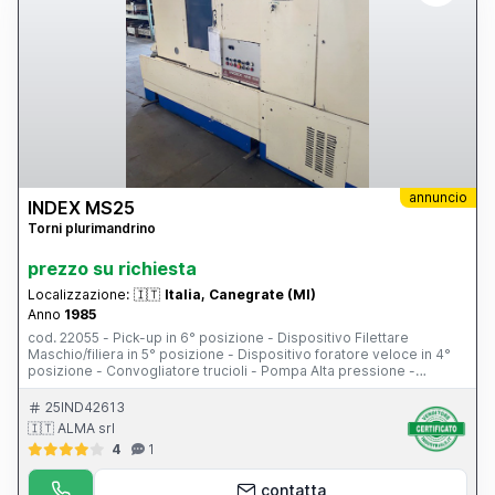
annuncio
INDEX MS25
Torni plurimandrino
prezzo su richiesta
Localizzazione:
🇮🇹
Italia, Canegrate (MI)
Anno
1985
cod. 22055 - Pick-up in 6° posizione - Dispositivo Filettare
Maschio/filiera in 5° posizione - Dispositivo foratore veloce in 4°
posizione - Convogliatore trucioli - Pompa Alta pressione -
Foratori statici - Portautensili slitte laterali - Vari accessori
25IND42613
🇮🇹 ALMA srl
4
1
contatta