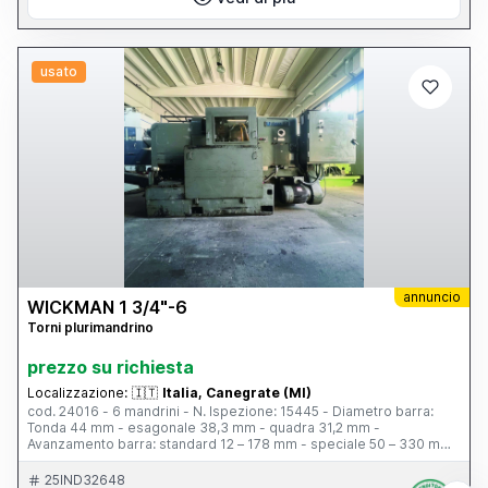
usato
annuncio
WICKMAN 1 3/4"-6
Torni plurimandrino
prezzo su richiesta
Localizzazione:
🇮🇹
Italia, Canegrate (MI)
cod. 24016 - 6 mandrini - N. Ispezione: 15445 - Diametro barra:
Tonda 44 mm - esagonale 38,3 mm - quadra 31,2 mm -
Avanzamento barra: standard 12 – 178 mm - speciale 50 – 330 mm
- doppio avanzamento barra - Corsa avanzamento sul blocco
esagonale: 0 – 89 mm - Corsa avanzamento slitte trasversali:
25IND32648