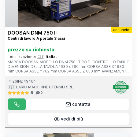
annuncio
DOOSAN DNM 750 II
Centri di lavoro A portale 3 assi
prezzo su richiesta
Localizzazione:
🇮🇹
Italia,
MARCA DOOSAN MODELLO DNM 750II TIPO DI CONTROLLO FANUC
DIMENSIONI DELLA TAVOLA 1630 x 760 mm CORSA ASSE X 1630
mm CORSA ASSE Y 762 mm CORSA ASSE Z 650 mm AVANZAMENTO
RAPIDO ASSI X-Y-Z ATTACCO MANDRINO Iso 40 VELOCITA’
MANDRINO 12.000 rpm ANNO V MACCHINA CE 2017 PESO 13500
26IND49464
KG
🇮🇹 LARIO MACCHINE UTENSILI SRL
5
2
contatta
vedi di più