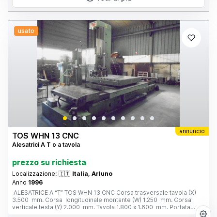
usato
annuncio
TOS WHN 13 CNC
Alesatrici A T o a tavola
prezzo su richiesta
Localizzazione:
🇮🇹
Italia, Arluno
Anno
1996
ALESATRICE A “T” TOS WHN 13 CNC Corsa trasversale tavola (X)
3.500 mm. Corsa longitudinale montante (W) 1.250 mm. Corsa
verticale testa (Y) 2.000 mm. Tavola 1.800 x 1.600 mm. Portata
tavola 12 tonn. Corsa mandrino (Z) 800 mm. Ø mandrino 130 mm.