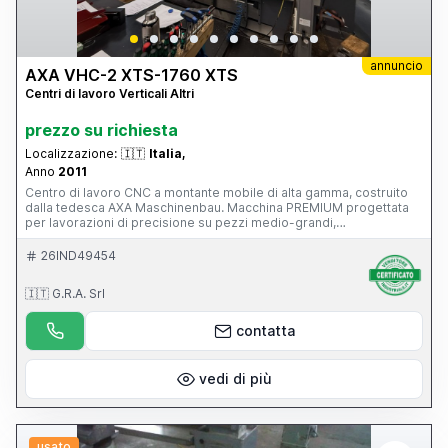
annuncio
AXA VHC-2 XTS-1760 XTS
Centri di lavoro Verticali Altri
prezzo su richiesta
Localizzazione:
🇮🇹
Italia,
Anno
2011
Centro di lavoro CNC a montante mobile di alta gamma, costruito
dalla tedesca AXA Maschinenbau. Macchina PREMIUM progettata
per lavorazioni di precisione su pezzi medio-grandi,
particolarmente diffusa nei settori: stampi e attrezzature;
aerospaziale; energia; costruzione macchine; componenti di
26IND49454
precisione. È una macchina di livello nettamente superiore rispetto
a un classico centro verticale a tavola mobile, con 39.500 ore di
🇮🇹 G.R.A. Srl
lavoro, CN Siemens 840D, funzionante e con manutenzione
impeccabile, superaccessoriata (magazzino utensili, evacuatore di
truciolo...), mandrino in ottimo stato.
contatta
vedi di più
usato