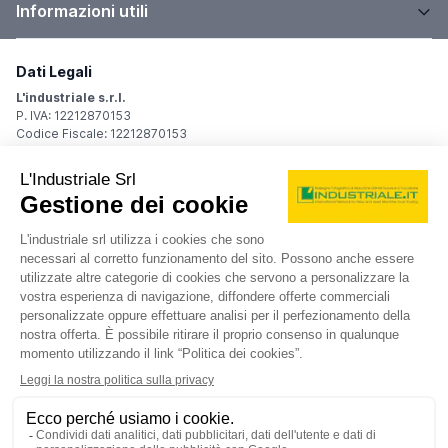
Informazioni utili
Dati Legali
L'industriale s.r.l.
P. IVA: 12212870153
Codice Fiscale: 12212870153
Sede Legale
Via Carlo Dolci, 32
20148 Milano (MI)
Italy
Registro Imprese
Iscrizione R.I.: 12212870153
REA: MI-1539011
Capitale sociale: Euro 10.400,00 i.v.
Contatti
info@industriale.it
PEC:
industriale@pec.industriale.it