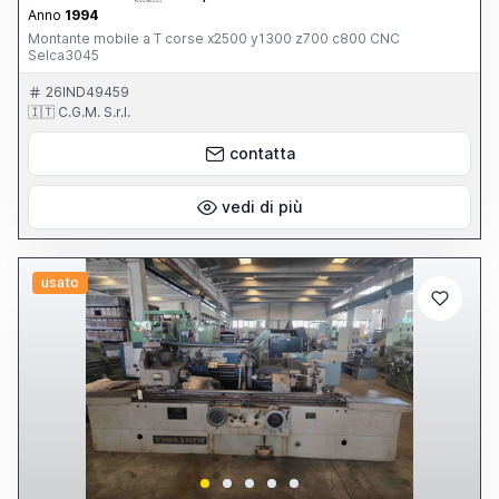
Anno
1994
Montante mobile a T corse x2500 y1300 z700 c800 CNC
Selca3045
26IND49459
🇮🇹 C.G.M. S.r.l.
contatta
vedi di più
usato