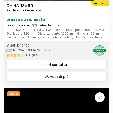
annuncio
CHINA 13x60
Rettificatrici Per esterni
prezzo su richiesta
Localizzazione:
🇮🇹
Italia, Arluno
RETTIFICA PER ESTERNI CHINA 13 x 60 Altezza punte 180 mm. Max.
Ø di lavoro 320 mm. Distanza punte 1.500 mm. Ø mola 400 mm.
Fascia mola 63 mm. Potenza motore mola 5,5 kw. Velocita’ testa
portapezzo - N. 6; 28 - 280 g/min. Inclinazione tavola - 3° / + 6°
Peso totale 3.800 kg. Completa di: - n. 1 autocentrante Ø 165 mm.
26IND49460
- n. 1 lunetta chiusa - vasca con filtro - cunei di livellamento
🇮🇹 NUOVA LOMBARMET spa
4.1
9
contatta
vedi di più
usato