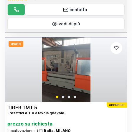
contatta
vedi di più
usato
annuncio
TIGER TMT 5
Fresatrici A T o a tavola girevole
prezzo su richiesta
Localizzazione:
🇮🇹
Italia, MILANO