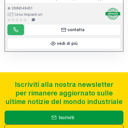
dell apparecchio per l affilatura di punte elicoidali.
26IND49451
🇮🇹 Urso Impianti srl
contatta
vedi di più
Iscriviti alla nostra newsletter
per rimanere aggiornato sulle
ultime notizie del mondo industriale
Iscriviti