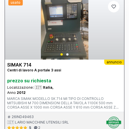
usato
annuncio
SIMAK 714
Centri di lavoro A portale 3 assi
prezzo su richiesta
Localizzazione:
🇮🇹
Italia,
Anno
2012
MARCA SIMAK MODELLO SK 714 MI TIPO DI CONTROLLO
MITSUBISHI M 700 DIMENSIONI DELLA TAVOLA 1100X 500 mm
CORSA ASSE X 1000 mm CORSA ASSE Y 610 mm CORSA ASSE Z
550 mm AVANZAMENTO RAPIDO ASSI X-Y-Z ATTACCO MANDRINO
POTENZA MOTORE MANDRINO 10.0000 rpm ANNO V MACCHINA
26IND49463
CE 2012 INGOMBRI 2100x2400x2500 mm PESO 5500 kg
🇮🇹 LARIO MACCHINE UTENSILI SRL
ACCESSORI NOTE ALTA PRESSIONE 20 BAR
5
2