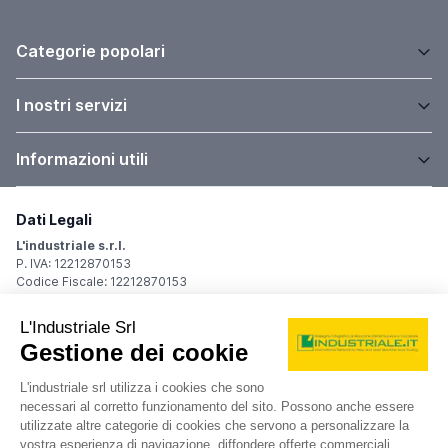
annuncio
SIMAK 714
Centri di lavoro A portale 3 assi
prezzo su richiesta
Localizzazione:
🇮🇹
Italia,
Anno
2012
MARCA SIMAK MODELLO SK 714 MI TIPO DI CONTROLLO
MITSUBISHI M 700 DIMENSIONI DELLA TAVOLA 1100X 500 mm
CORSA ASSE X 1000 mm CORSA ASSE Y 610 mm CORSA ASSE Z
550 mm AVANZAMENTO RAPIDO ASSI X-Y-Z ATTACCO MANDRINO
POTENZA MOTORE MANDRINO 10.0000 rpm ANNO V MACCHINA
26IND49463
CE 2012 INGOMBRI 2100x2400x2500 mm PESO 5500 kg
🇮🇹 LARIO MACCHINE UTENSILI SRL
ACCESSORI NOTE ALTA PRESSIONE 20 BAR
5
2