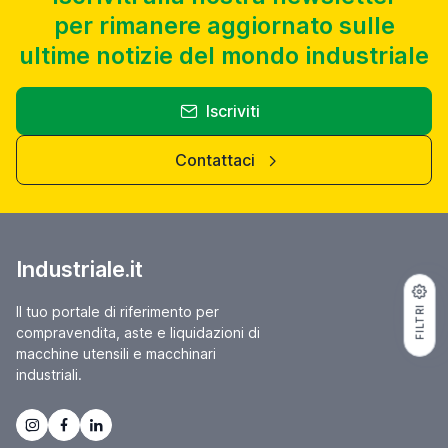
annuncio
DOOSAN DNM 750 II
Centri di lavoro A portale 3 assi
prezzo su richiesta
Localizzazione:
🇮🇹
Italia,
MARCA DOOSAN MODELLO DNM 750II TIPO DI CONTROLLO FANUC
DIMENSIONI DELLA TAVOLA 1630 x 760 mm CORSA ASSE X 1630
mm CORSA ASSE Y 762 mm CORSA ASSE Z 650 mm AVANZAMENTO
RAPIDO ASSI X-Y-Z ATTACCO MANDRINO Iso 40 VELOCITA’
MANDRINO 12.000 rpm ANNO V MACCHINA CE 2017 PESO 13500
26IND49464
KG
🇮🇹 LARIO MACCHINE UTENSILI SRL
5
2
contatta
FILTRI
vedi di più
usato