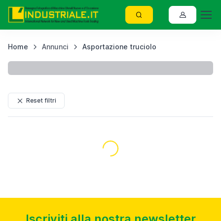
Home
Annunci
Asportazione truciolo
C
Visualizzati
11690
risultati
Reset filtri
usato