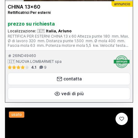
annuncio
CHINA 13x60
Rettificatrici Per esterni
prezzo su richiesta
Localizzazione:
🇮🇹
Italia, Arluno
RETTIFICA PER ESTERNI CHINA 13 x 60 Altezza punte 180 mm. Max.
Ø di lavoro 320 mm. Distanza punte 1.500 mm. Ø mola 400 mm.
Fascia mola 63 mm. Potenza motore mola 5,5 kw. Velocita’ testa
portapezzo - N. 6; 28 - 280 g/min. Inclinazione tavola - 3° / + 6°
Peso totale 3.800 kg. Completa di: - n. 1 autocentrante Ø 165 mm.
26IND49460
- n. 1 lunetta chiusa - vasca con filtro - cunei di livellamento
🇮🇹 NUOVA LOMBARMET spa
4.1
9
contatta
vedi di più
usato