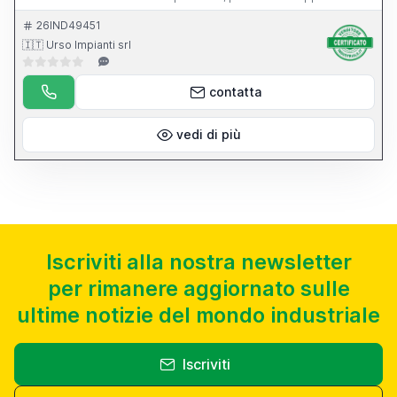
dell apparecchio per l affilatura di punte elicoidali.
26IND49451
🇮🇹 Urso Impianti srl
contatta
vedi di più
Iscriviti alla nostra newsletter
per rimanere aggiornato sulle
ultime notizie del mondo industriale
Iscriviti