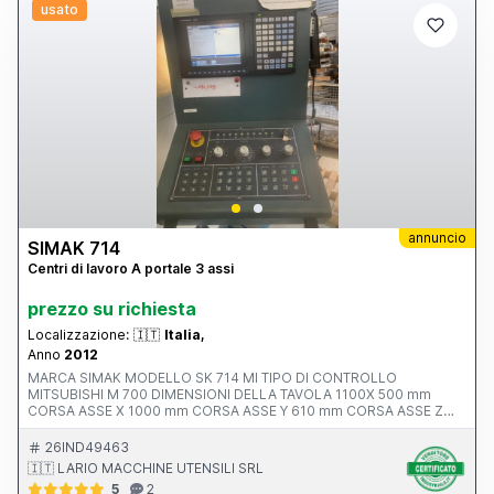
usato
annuncio
SIMAK 714
Centri di lavoro A portale 3 assi
prezzo su richiesta
Localizzazione:
🇮🇹
Italia,
Anno
2012
MARCA SIMAK MODELLO SK 714 MI TIPO DI CONTROLLO
MITSUBISHI M 700 DIMENSIONI DELLA TAVOLA 1100X 500 mm
CORSA ASSE X 1000 mm CORSA ASSE Y 610 mm CORSA ASSE Z
550 mm AVANZAMENTO RAPIDO ASSI X-Y-Z ATTACCO MANDRINO
POTENZA MOTORE MANDRINO 10.0000 rpm ANNO V MACCHINA
26IND49463
CE 2012 INGOMBRI 2100x2400x2500 mm PESO 5500 kg
🇮🇹 LARIO MACCHINE UTENSILI SRL
ACCESSORI NOTE ALTA PRESSIONE 20 BAR
5
2