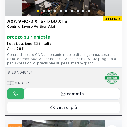
annuncio
AXA VHC-2 XTS-1760 XTS
Centri di lavoro Verticali Altri
prezzo su richiesta
Localizzazione:
🇮🇹
Italia,
Anno
2011
Centro di lavoro CNC a montante mobile di alta gamma, costruito
dalla tedesca AXA Maschinenbau. Macchina PREMIUM progettata
per lavorazioni di precisione su pezzi medio-grandi,
particolarmente diffusa nei settori: stampi e attrezzature;
aerospaziale; energia; costruzione macchine; componenti di
26IND49454
precisione. È una macchina di livello nettamente superiore rispetto
a un classico centro verticale a tavola mobile, con 39.500 ore di
🇮🇹 G.R.A. Srl
lavoro, CN Siemens 840D, funzionante e con manutenzione
impeccabile, superaccessoriata (magazzino utensili, evacuatore di
truciolo...), mandrino in ottimo stato.
contatta
vedi di più
usato