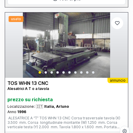
usato
annuncio
TOS WHN 13 CNC
Alesatrici A T o a tavola
prezzo su richiesta
Localizzazione:
🇮🇹
Italia, Arluno
Anno
1996
ALESATRICE A “T” TOS WHN 13 CNC Corsa trasversale tavola (X)
3.500 mm. Corsa longitudinale montante (W) 1.250 mm. Corsa
verticale testa (Y) 2.000 mm. Tavola 1.800 x 1.600 mm. Portata
tavola 12 tonn. Corsa mandrino (Z) 800 mm. Ø mandrino 130 mm.