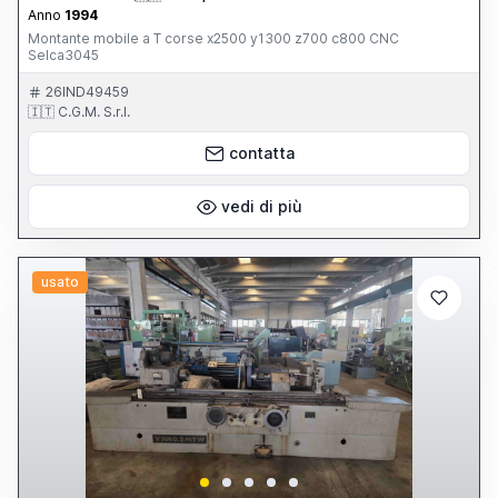
Anno
1994
Montante mobile a T corse x2500 y1300 z700 c800 CNC
Selca3045
26IND49459
🇮🇹 C.G.M. S.r.l.
contatta
vedi di più
usato