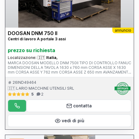
annuncio
DOOSAN DNM 750 II
Centri di lavoro A portale 3 assi
prezzo su richiesta
Localizzazione:
🇮🇹
Italia,
MARCA DOOSAN MODELLO DNM 750II TIPO DI CONTROLLO FANUC
DIMENSIONI DELLA TAVOLA 1630 x 760 mm CORSA ASSE X 1630
mm CORSA ASSE Y 762 mm CORSA ASSE Z 650 mm AVANZAMENTO
RAPIDO ASSI X-Y-Z ATTACCO MANDRINO Iso 40 VELOCITA’
MANDRINO 12.000 rpm ANNO V MACCHINA CE 2017 PESO 13500
26IND49464
KG
🇮🇹 LARIO MACCHINE UTENSILI SRL
5
2
contatta
vedi di più