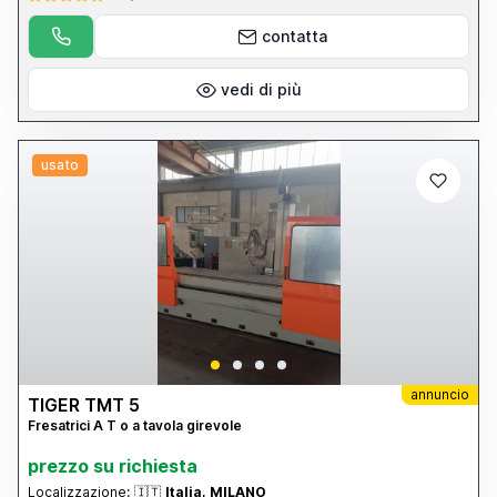
contatta
vedi di più
usato
annuncio
TIGER TMT 5
Fresatrici A T o a tavola girevole
prezzo su richiesta
Localizzazione:
🇮🇹
Italia, MILANO