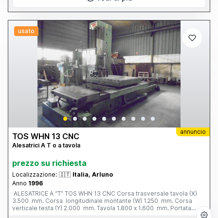
usato
annuncio
TOS WHN 13 CNC
Alesatrici A T o a tavola
prezzo su richiesta
Localizzazione:
🇮🇹
Italia, Arluno
Anno
1996
ALESATRICE A “T” TOS WHN 13 CNC Corsa trasversale tavola (X)
3.500 mm. Corsa longitudinale montante (W) 1.250 mm. Corsa
verticale testa (Y) 2.000 mm. Tavola 1.800 x 1.600 mm. Portata
tavola 12 tonn. Corsa mandrino (Z) 800 mm. Ø mandrino 130 mm.