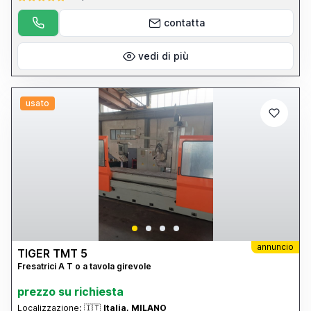
contatta
vedi di più
usato
annuncio
TIGER TMT 5
Fresatrici A T o a tavola girevole
prezzo su richiesta
Localizzazione:
🇮🇹
Italia, MILANO