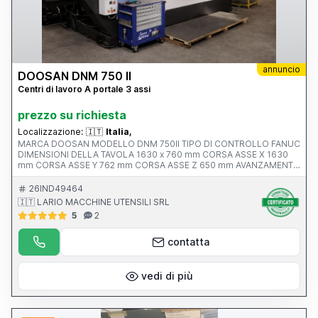
annuncio
DOOSAN DNM 750 II
Centri di lavoro A portale 3 assi
prezzo su richiesta
Localizzazione:
🇮🇹
Italia,
MARCA DOOSAN MODELLO DNM 750II TIPO DI CONTROLLO FANUC
DIMENSIONI DELLA TAVOLA 1630 x 760 mm CORSA ASSE X 1630
mm CORSA ASSE Y 762 mm CORSA ASSE Z 650 mm AVANZAMENTO
RAPIDO ASSI X-Y-Z ATTACCO MANDRINO Iso 40 VELOCITA’
MANDRINO 12.000 rpm ANNO V MACCHINA CE 2017 PESO 13500
26IND49464
KG
🇮🇹 LARIO MACCHINE UTENSILI SRL
5
2
contatta
vedi di più