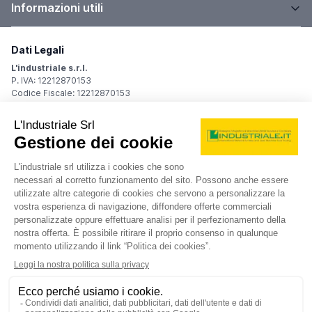
Informazioni utili
Dati Legali
L'industriale s.r.l.
P. IVA: 12212870153
Codice Fiscale: 12212870153
Sede Legale
Via Carlo Dolci, 32
20148 Milano (MI)
Italy
Registro Imprese
Iscrizione R.I.: 12212870153
REA: MI-1539011
Capitale sociale: Euro 10.400,00 i.v.
Contatti
info@industriale.it
PEC:
industriale@pec.industriale.it