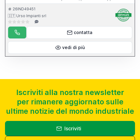
dell apparecchio per l affilatura di punte elicoidali.
26IND49451
🇮🇹 Urso Impianti srl
contatta
vedi di più
Iscriviti alla nostra newsletter
per rimanere aggiornato sulle
ultime notizie del mondo industriale
Iscriviti