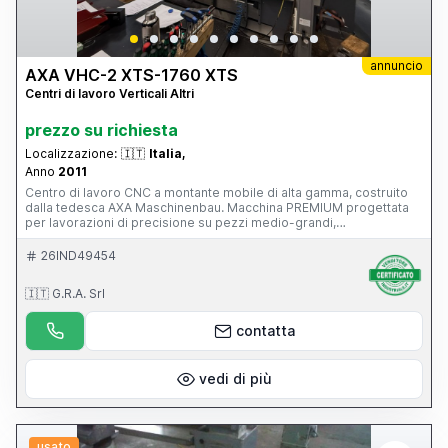
annuncio
AXA VHC-2 XTS-1760 XTS
Centri di lavoro Verticali Altri
prezzo su richiesta
Localizzazione:
🇮🇹
Italia,
Anno
2011
Centro di lavoro CNC a montante mobile di alta gamma, costruito
dalla tedesca AXA Maschinenbau. Macchina PREMIUM progettata
per lavorazioni di precisione su pezzi medio-grandi,
particolarmente diffusa nei settori: stampi e attrezzature;
aerospaziale; energia; costruzione macchine; componenti di
26IND49454
precisione. È una macchina di livello nettamente superiore rispetto
a un classico centro verticale a tavola mobile, con 39.500 ore di
🇮🇹 G.R.A. Srl
lavoro, CN Siemens 840D, funzionante e con manutenzione
impeccabile, superaccessoriata (magazzino utensili, evacuatore di
truciolo...), mandrino in ottimo stato.
contatta
vedi di più
usato