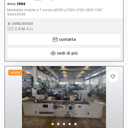
Anno
1994
Montante mobile a T corse x2500 y1300 z700 c800 CNC
Selca3045
26IND49459
🇮🇹 C.G.M. S.r.l.
contatta
vedi di più
usato