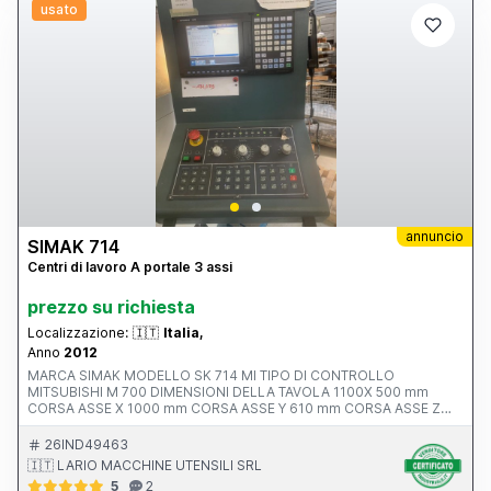
usato
annuncio
SIMAK 714
Centri di lavoro A portale 3 assi
prezzo su richiesta
Localizzazione:
🇮🇹
Italia,
Anno
2012
MARCA SIMAK MODELLO SK 714 MI TIPO DI CONTROLLO
MITSUBISHI M 700 DIMENSIONI DELLA TAVOLA 1100X 500 mm
CORSA ASSE X 1000 mm CORSA ASSE Y 610 mm CORSA ASSE Z
550 mm AVANZAMENTO RAPIDO ASSI X-Y-Z ATTACCO MANDRINO
POTENZA MOTORE MANDRINO 10.0000 rpm ANNO V MACCHINA
26IND49463
CE 2012 INGOMBRI 2100x2400x2500 mm PESO 5500 kg
🇮🇹 LARIO MACCHINE UTENSILI SRL
ACCESSORI NOTE ALTA PRESSIONE 20 BAR
5
2