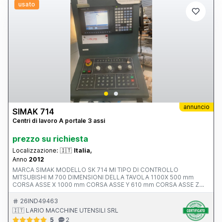
usato
annuncio
SIMAK 714
Centri di lavoro A portale 3 assi
prezzo su richiesta
Localizzazione:
🇮🇹
Italia,
Anno
2012
MARCA SIMAK MODELLO SK 714 MI TIPO DI CONTROLLO
MITSUBISHI M 700 DIMENSIONI DELLA TAVOLA 1100X 500 mm
CORSA ASSE X 1000 mm CORSA ASSE Y 610 mm CORSA ASSE Z
550 mm AVANZAMENTO RAPIDO ASSI X-Y-Z ATTACCO MANDRINO
POTENZA MOTORE MANDRINO 10.0000 rpm ANNO V MACCHINA
26IND49463
CE 2012 INGOMBRI 2100x2400x2500 mm PESO 5500 kg
🇮🇹 LARIO MACCHINE UTENSILI SRL
ACCESSORI NOTE ALTA PRESSIONE 20 BAR
5
2