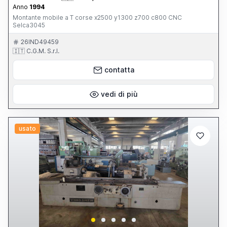
Anno
1994
Montante mobile a T corse x2500 y1300 z700 c800 CNC
Selca3045
26IND49459
🇮🇹 C.G.M. S.r.l.
contatta
vedi di più
usato