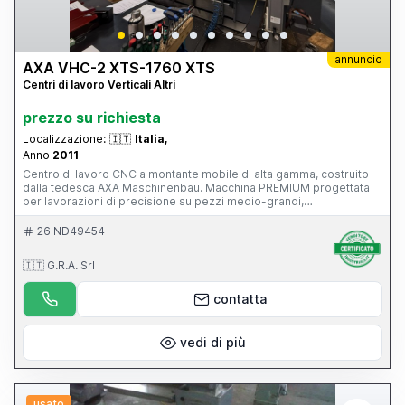
annuncio
AXA VHC-2 XTS-1760 XTS
Centri di lavoro Verticali Altri
prezzo su richiesta
Localizzazione:
🇮🇹
Italia,
Anno
2011
Centro di lavoro CNC a montante mobile di alta gamma, costruito
dalla tedesca AXA Maschinenbau. Macchina PREMIUM progettata
per lavorazioni di precisione su pezzi medio-grandi,
particolarmente diffusa nei settori: stampi e attrezzature;
aerospaziale; energia; costruzione macchine; componenti di
26IND49454
precisione. È una macchina di livello nettamente superiore rispetto
a un classico centro verticale a tavola mobile, con 39.500 ore di
🇮🇹 G.R.A. Srl
lavoro, CN Siemens 840D, funzionante e con manutenzione
impeccabile, superaccessoriata (magazzino utensili, evacuatore di
truciolo...), mandrino in ottimo stato.
contatta
vedi di più
usato