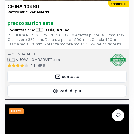
annuncio
CHINA 13x60
Rettificatrici Per esterni
prezzo su richiesta
Localizzazione:
🇮🇹
Italia, Arluno
RETTIFICA PER ESTERNI CHINA 13 x 60 Altezza punte 180 mm. Max.
Ø di lavoro 320 mm. Distanza punte 1.500 mm. Ø mola 400 mm.
Fascia mola 63 mm. Potenza motore mola 5,5 kw. Velocita’ testa
portapezzo - N. 6; 28 - 280 g/min. Inclinazione tavola - 3° / + 6°
Peso totale 3.800 kg. Completa di: - n. 1 autocentrante Ø 165 mm.
26IND49460
- n. 1 lunetta chiusa - vasca con filtro - cunei di livellamento
🇮🇹 NUOVA LOMBARMET spa
4.1
9
contatta
vedi di più
usato