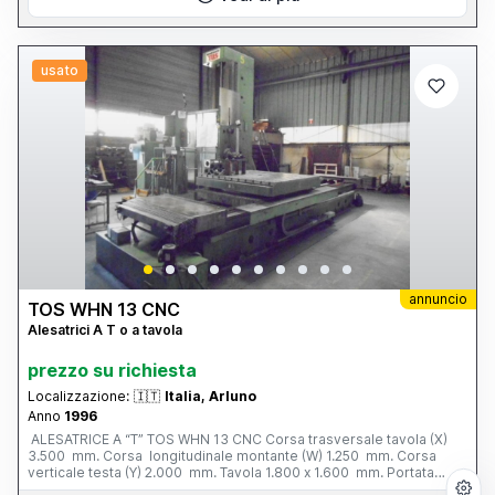
usato
annuncio
TOS WHN 13 CNC
Alesatrici A T o a tavola
prezzo su richiesta
Localizzazione:
🇮🇹
Italia, Arluno
Anno
1996
ALESATRICE A “T” TOS WHN 13 CNC Corsa trasversale tavola (X)
3.500 mm. Corsa longitudinale montante (W) 1.250 mm. Corsa
verticale testa (Y) 2.000 mm. Tavola 1.800 x 1.600 mm. Portata
tavola 12 tonn. Corsa mandrino (Z) 800 mm. Ø mandrino 130 mm.