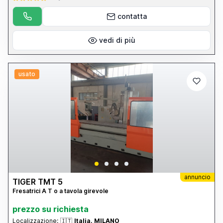
contatta
vedi di più
usato
annuncio
TIGER TMT 5
Fresatrici A T o a tavola girevole
prezzo su richiesta
Localizzazione:
🇮🇹
Italia, MILANO