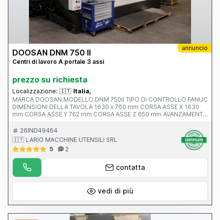
annuncio
DOOSAN DNM 750 II
Centri di lavoro A portale 3 assi
prezzo su richiesta
Localizzazione:
🇮🇹
Italia,
MARCA DOOSAN MODELLO DNM 750II TIPO DI CONTROLLO FANUC
DIMENSIONI DELLA TAVOLA 1630 x 760 mm CORSA ASSE X 1630
mm CORSA ASSE Y 762 mm CORSA ASSE Z 650 mm AVANZAMENTO
RAPIDO ASSI X-Y-Z ATTACCO MANDRINO Iso 40 VELOCITA’
MANDRINO 12.000 rpm ANNO V MACCHINA CE 2017 PESO 13500
26IND49464
KG
🇮🇹 LARIO MACCHINE UTENSILI SRL
5
2
contatta
vedi di più