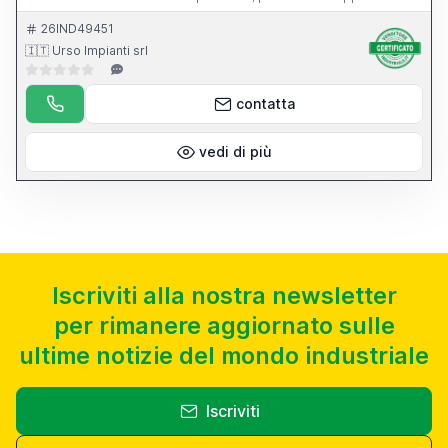
dell apparecchio per l affilatura di punte elicoidali.
26IND49451
🇮🇹 Urso Impianti srl
contatta
vedi di più
Iscriviti alla nostra newsletter
per rimanere aggiornato sulle
ultime notizie del mondo industriale
Iscriviti