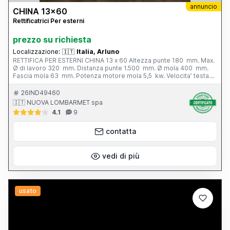
annuncio
CHINA 13x60
Rettificatrici Per esterni
prezzo su richiesta
Localizzazione:
🇮🇹
Italia, Arluno
RETTIFICA PER ESTERNI CHINA 13 x 60 Altezza punte 180 mm. Max.
Ø di lavoro 320 mm. Distanza punte 1.500 mm. Ø mola 400 mm.
Fascia mola 63 mm. Potenza motore mola 5,5 kw. Velocita’ testa
portapezzo - N. 6; 28 - 280 g/min. Inclinazione tavola - 3° / + 6°
Peso totale 3.800 kg. Completa di: - n. 1 autocentrante Ø 165 mm.
26IND49460
- n. 1 lunetta chiusa - vasca con filtro - cunei di livellamento
🇮🇹 NUOVA LOMBARMET spa
4.1
9
contatta
vedi di più
usato