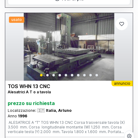
usato
annuncio
TOS WHN 13 CNC
Alesatrici A T o a tavola
prezzo su richiesta
Localizzazione:
🇮🇹
Italia, Arluno
Anno
1996
ALESATRICE A “T” TOS WHN 13 CNC Corsa trasversale tavola (X)
3.500 mm. Corsa longitudinale montante (W) 1.250 mm. Corsa
verticale testa (Y) 2.000 mm. Tavola 1.800 x 1.600 mm. Portata
tavola 12 tonn. Corsa mandrino (Z) 800 mm. Ø mandrino 130 mm.