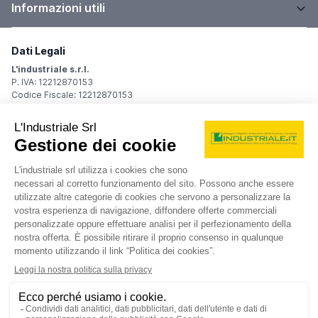
Informazioni utili
Dati Legali
L'industriale s.r.l.
P. IVA: 12212870153
Codice Fiscale: 12212870153
Sede Legale
Via Carlo Dolci, 32
20148 Milano (MI)
Italy
Registro Imprese
Iscrizione R.I.: 12212870153
REA: MI-1539011
Capitale sociale: Euro 10.400,00 i.v.
Contatti
info@industriale.it
PEC:
industriale@pec.industriale.it