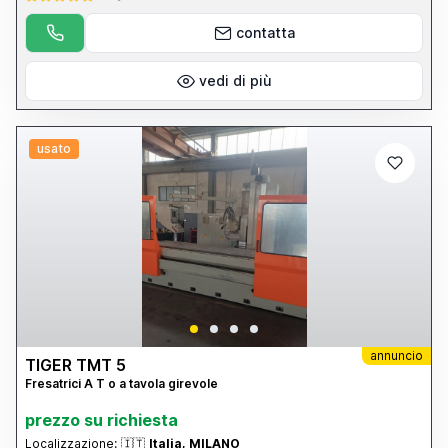
contatta
vedi di più
usato
annuncio
TIGER TMT 5
Fresatrici A T o a tavola girevole
prezzo su richiesta
Localizzazione:
🇮🇹
Italia, MILANO