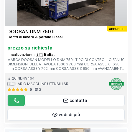
annuncio
DOOSAN DNM 750 II
Centri di lavoro A portale 3 assi
prezzo su richiesta
Localizzazione:
🇮🇹
Italia,
MARCA DOOSAN MODELLO DNM 750II TIPO DI CONTROLLO FANUC
DIMENSIONI DELLA TAVOLA 1630 x 760 mm CORSA ASSE X 1630
mm CORSA ASSE Y 762 mm CORSA ASSE Z 650 mm AVANZAMENTO
RAPIDO ASSI X-Y-Z ATTACCO MANDRINO Iso 40 VELOCITA’
MANDRINO 12.000 rpm ANNO V MACCHINA CE 2017 PESO 13500
26IND49464
KG
🇮🇹 LARIO MACCHINE UTENSILI SRL
5
2
contatta
vedi di più