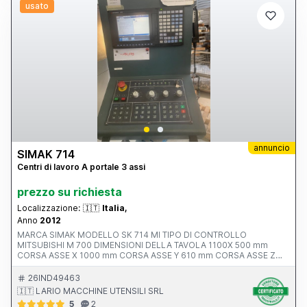
usato
annuncio
SIMAK 714
Centri di lavoro A portale 3 assi
prezzo su richiesta
Localizzazione:
🇮🇹
Italia,
Anno
2012
MARCA SIMAK MODELLO SK 714 MI TIPO DI CONTROLLO
MITSUBISHI M 700 DIMENSIONI DELLA TAVOLA 1100X 500 mm
CORSA ASSE X 1000 mm CORSA ASSE Y 610 mm CORSA ASSE Z
550 mm AVANZAMENTO RAPIDO ASSI X-Y-Z ATTACCO MANDRINO
POTENZA MOTORE MANDRINO 10.0000 rpm ANNO V MACCHINA
26IND49463
CE 2012 INGOMBRI 2100x2400x2500 mm PESO 5500 kg
🇮🇹 LARIO MACCHINE UTENSILI SRL
ACCESSORI NOTE ALTA PRESSIONE 20 BAR
5
2