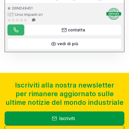
dell apparecchio per l affilatura di punte elicoidali.
26IND49451
🇮🇹 Urso Impianti srl
contatta
vedi di più
Iscriviti alla nostra newsletter
per rimanere aggiornato sulle
ultime notizie del mondo industriale
Iscriviti