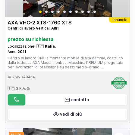
annuncio
AXA VHC-2 XTS-1760 XTS
Centri di lavoro Verticali Altri
prezzo su richiesta
Localizzazione:
🇮🇹
Italia,
Anno
2011
Centro di lavoro CNC a montante mobile di alta gamma, costruito
dalla tedesca AXA Maschinenbau. Macchina PREMIUM progettata
per lavorazioni di precisione su pezzi medio-grandi,
particolarmente diffusa nei settori: stampi e attrezzature;
aerospaziale; energia; costruzione macchine; componenti di
26IND49454
precisione. È una macchina di livello nettamente superiore rispetto
a un classico centro verticale a tavola mobile, con 39.500 ore di
🇮🇹 G.R.A. Srl
lavoro, CN Siemens 840D, funzionante e con manutenzione
impeccabile, superaccessoriata (magazzino utensili, evacuatore di
truciolo...), mandrino in ottimo stato.
contatta
vedi di più
usato