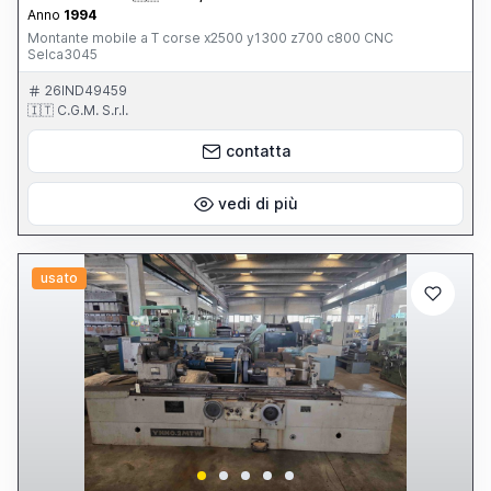
Anno
1994
Montante mobile a T corse x2500 y1300 z700 c800 CNC
Selca3045
26IND49459
🇮🇹 C.G.M. S.r.l.
contatta
vedi di più
usato