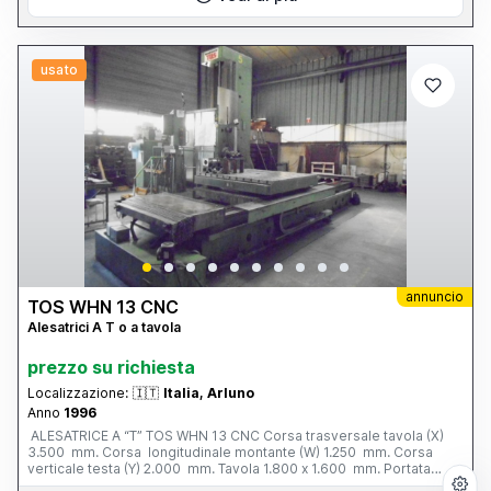
usato
annuncio
TOS WHN 13 CNC
Alesatrici A T o a tavola
prezzo su richiesta
Localizzazione:
🇮🇹
Italia, Arluno
Anno
1996
ALESATRICE A “T” TOS WHN 13 CNC Corsa trasversale tavola (X)
3.500 mm. Corsa longitudinale montante (W) 1.250 mm. Corsa
verticale testa (Y) 2.000 mm. Tavola 1.800 x 1.600 mm. Portata
tavola 12 tonn. Corsa mandrino (Z) 800 mm. Ø mandrino 130 mm.