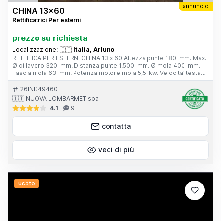
annuncio
CHINA 13x60
Rettificatrici Per esterni
prezzo su richiesta
Localizzazione:
🇮🇹
Italia, Arluno
RETTIFICA PER ESTERNI CHINA 13 x 60 Altezza punte 180 mm. Max.
Ø di lavoro 320 mm. Distanza punte 1.500 mm. Ø mola 400 mm.
Fascia mola 63 mm. Potenza motore mola 5,5 kw. Velocita’ testa
portapezzo - N. 6; 28 - 280 g/min. Inclinazione tavola - 3° / + 6°
Peso totale 3.800 kg. Completa di: - n. 1 autocentrante Ø 165 mm.
26IND49460
- n. 1 lunetta chiusa - vasca con filtro - cunei di livellamento
🇮🇹 NUOVA LOMBARMET spa
4.1
9
contatta
vedi di più
usato