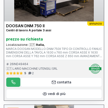
annuncio
DOOSAN DNM 750 II
Centri di lavoro A portale 3 assi
prezzo su richiesta
Localizzazione:
🇮🇹
Italia,
MARCA DOOSAN MODELLO DNM 750II TIPO DI CONTROLLO FANUC
DIMENSIONI DELLA TAVOLA 1630 x 760 mm CORSA ASSE X 1630
mm CORSA ASSE Y 762 mm CORSA ASSE Z 650 mm AVANZAMENTO
RAPIDO ASSI X-Y-Z ATTACCO MANDRINO Iso 40 VELOCITA’
MANDRINO 12.000 rpm ANNO V MACCHINA CE 2017 PESO 13500
26IND49464
KG
🇮🇹 LARIO MACCHINE UTENSILI SRL
5
2
contatta
vedi di più