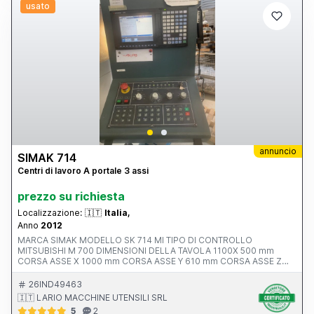
usato
annuncio
SIMAK 714
Centri di lavoro A portale 3 assi
prezzo su richiesta
Localizzazione:
🇮🇹
Italia,
Anno
2012
MARCA SIMAK MODELLO SK 714 MI TIPO DI CONTROLLO
MITSUBISHI M 700 DIMENSIONI DELLA TAVOLA 1100X 500 mm
CORSA ASSE X 1000 mm CORSA ASSE Y 610 mm CORSA ASSE Z
550 mm AVANZAMENTO RAPIDO ASSI X-Y-Z ATTACCO MANDRINO
POTENZA MOTORE MANDRINO 10.0000 rpm ANNO V MACCHINA
26IND49463
CE 2012 INGOMBRI 2100x2400x2500 mm PESO 5500 kg
🇮🇹 LARIO MACCHINE UTENSILI SRL
ACCESSORI NOTE ALTA PRESSIONE 20 BAR
5
2