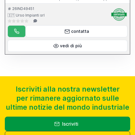
dell apparecchio per l affilatura di punte elicoidali.
26IND49451
🇮🇹 Urso Impianti srl
contatta
vedi di più
Iscriviti alla nostra newsletter
per rimanere aggiornato sulle
ultime notizie del mondo industriale
Iscriviti