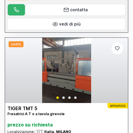
contatta
vedi di più
usato
annuncio
TIGER TMT 5
Fresatrici A T o a tavola girevole
prezzo su richiesta
Localizzazione:
🇮🇹
Italia, MILANO