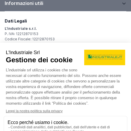
Informazioni utili
Dati Legali
L'industriale s.r.l.
P. IVA: 12212870153
Codice Fiscale: 12212870153
Sede Legale
Via Carlo Dolci, 32
20148 Milano (MI)
Italy
Registro Imprese
Iscrizione R.I.: 12212870153
REA: MI-1539011
Capitale sociale: Euro 10.400,00 i.v.
Contatti
info@industriale.it
PEC:
industriale@pec.industriale.it