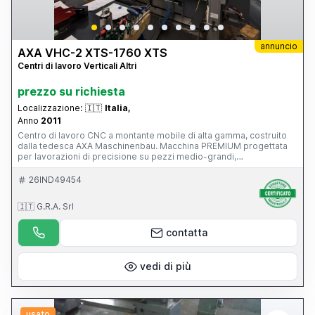
annuncio
AXA VHC-2 XTS-1760 XTS
Centri di lavoro Verticali Altri
prezzo su richiesta
Localizzazione:
🇮🇹
Italia,
Anno
2011
Centro di lavoro CNC a montante mobile di alta gamma, costruito
dalla tedesca AXA Maschinenbau. Macchina PREMIUM progettata
per lavorazioni di precisione su pezzi medio-grandi,
particolarmente diffusa nei settori: stampi e attrezzature;
aerospaziale; energia; costruzione macchine; componenti di
26IND49454
precisione. È una macchina di livello nettamente superiore rispetto
a un classico centro verticale a tavola mobile, con 39.500 ore di
🇮🇹 G.R.A. Srl
lavoro, CN Siemens 840D, funzionante e con manutenzione
impeccabile, superaccessoriata (magazzino utensili, evacuatore di
truciolo...), mandrino in ottimo stato.
contatta
vedi di più
usato