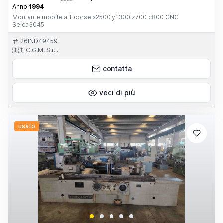
Anno
1994
Montante mobile a T corse x2500 y1300 z700 c800 CNC
Selca3045
26IND49459
🇮🇹 C.G.M. S.r.l.
contatta
vedi di più
usato