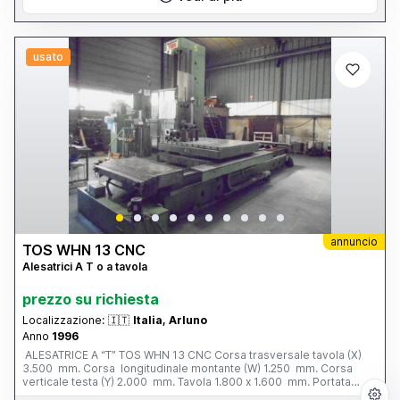
usato
annuncio
TOS WHN 13 CNC
Alesatrici A T o a tavola
prezzo su richiesta
Localizzazione:
🇮🇹
Italia, Arluno
Anno
1996
ALESATRICE A “T” TOS WHN 13 CNC Corsa trasversale tavola (X)
3.500 mm. Corsa longitudinale montante (W) 1.250 mm. Corsa
verticale testa (Y) 2.000 mm. Tavola 1.800 x 1.600 mm. Portata
tavola 12 tonn. Corsa mandrino (Z) 800 mm. Ø mandrino 130 mm.