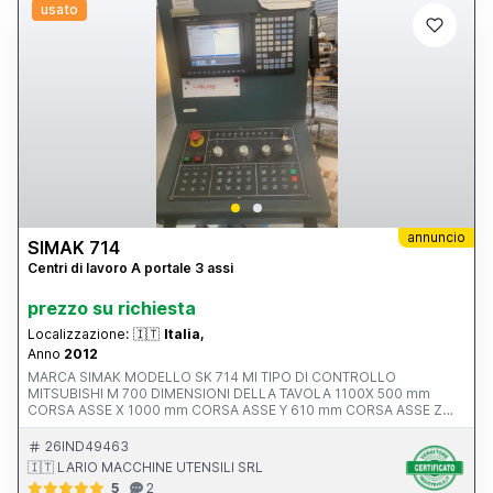
usato
annuncio
SIMAK 714
Centri di lavoro A portale 3 assi
prezzo su richiesta
Localizzazione:
🇮🇹
Italia,
Anno
2012
MARCA SIMAK MODELLO SK 714 MI TIPO DI CONTROLLO
MITSUBISHI M 700 DIMENSIONI DELLA TAVOLA 1100X 500 mm
CORSA ASSE X 1000 mm CORSA ASSE Y 610 mm CORSA ASSE Z
550 mm AVANZAMENTO RAPIDO ASSI X-Y-Z ATTACCO MANDRINO
POTENZA MOTORE MANDRINO 10.0000 rpm ANNO V MACCHINA
26IND49463
CE 2012 INGOMBRI 2100x2400x2500 mm PESO 5500 kg
🇮🇹 LARIO MACCHINE UTENSILI SRL
ACCESSORI NOTE ALTA PRESSIONE 20 BAR
5
2