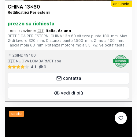
annuncio
CHINA 13x60
Rettificatrici Per esterni
prezzo su richiesta
Localizzazione:
🇮🇹
Italia, Arluno
RETTIFICA PER ESTERNI CHINA 13 x 60 Altezza punte 180 mm. Max.
Ø di lavoro 320 mm. Distanza punte 1.500 mm. Ø mola 400 mm.
Fascia mola 63 mm. Potenza motore mola 5,5 kw. Velocita’ testa
portapezzo - N. 6; 28 - 280 g/min. Inclinazione tavola - 3° / + 6°
Peso totale 3.800 kg. Completa di: - n. 1 autocentrante Ø 165 mm.
26IND49460
- n. 1 lunetta chiusa - vasca con filtro - cunei di livellamento
🇮🇹 NUOVA LOMBARMET spa
4.1
9
contatta
vedi di più
usato