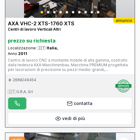
annuncio
AXA VHC-2 XTS-1760 XTS
Centri di lavoro Verticali Altri
prezzo su richiesta
Localizzazione:
🇮🇹
Italia,
Anno
2011
Centro di lavoro CNC a montante mobile di alta gamma, costruito
dalla tedesca AXA Maschinenbau. Macchina PREMIUM progettata
per lavorazioni di precisione su pezzi medio-grandi,
particolarmente diffusa nei settori: stampi e attrezzature;
aerospaziale; energia; costruzione macchine; componenti di
26IND49454
precisione. È una macchina di livello nettamente superiore rispetto
a un classico centro verticale a tavola mobile, con 39.500 ore di
🇮🇹 G.R.A. Srl
lavoro, CN Siemens 840D, funzionante e con manutenzione
impeccabile, superaccessoriata (magazzino utensili, evacuatore di
truciolo...), mandrino in ottimo stato.
contatta
vedi di più
usato