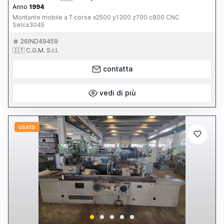
Anno
1994
Montante mobile a T corse x2500 y1300 z700 c800 CNC
Selca3045
26IND49459
🇮🇹 C.G.M. S.r.l.
contatta
vedi di più
usato