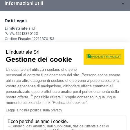
Informazioni utili
Dati Legali
L'industriale s.r.l.
P. IVA: 12212870153
Codice Fiscale: 12212870153
Sede Legale
Via Carlo Dolci, 32
20148 Milano (MI)
Italy
Registro Imprese
Iscrizione R.I.: 12212870153
REA: MI-1539011
Capitale sociale: Euro 10.400,00 i.v.
Contatti
info@industriale.it
PEC:
industriale@pec.industriale.it