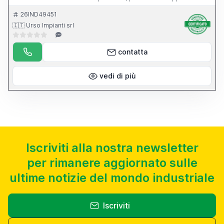
dell apparecchio per l affilatura di punte elicoidali.
26IND49451
🇮🇹 Urso Impianti srl
contatta
vedi di più
Iscriviti alla nostra newsletter
per rimanere aggiornato sulle
ultime notizie del mondo industriale
Iscriviti