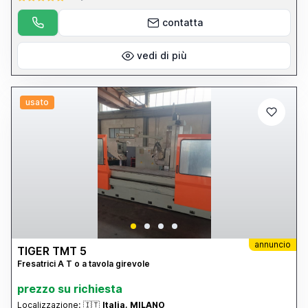
contatta
vedi di più
usato
annuncio
TIGER TMT 5
Fresatrici A T o a tavola girevole
prezzo su richiesta
Localizzazione:
🇮🇹
Italia, MILANO