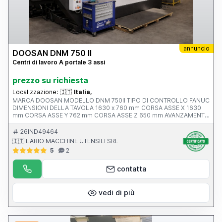
annuncio
DOOSAN DNM 750 II
Centri di lavoro A portale 3 assi
prezzo su richiesta
Localizzazione:
🇮🇹
Italia,
MARCA DOOSAN MODELLO DNM 750II TIPO DI CONTROLLO FANUC
DIMENSIONI DELLA TAVOLA 1630 x 760 mm CORSA ASSE X 1630
mm CORSA ASSE Y 762 mm CORSA ASSE Z 650 mm AVANZAMENTO
RAPIDO ASSI X-Y-Z ATTACCO MANDRINO Iso 40 VELOCITA’
MANDRINO 12.000 rpm ANNO V MACCHINA CE 2017 PESO 13500
26IND49464
KG
🇮🇹 LARIO MACCHINE UTENSILI SRL
5
2
contatta
vedi di più