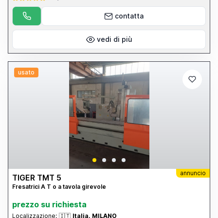
contatta
vedi di più
usato
annuncio
TIGER TMT 5
Fresatrici A T o a tavola girevole
prezzo su richiesta
Localizzazione:
🇮🇹
Italia, MILANO