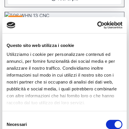
usato
Questo sito web utilizza i cookie
Utilizziamo i cookie per personalizzare contenuti ed
annunci, per fornire funzionalità dei social media e per
analizzare il nostro traffico. Condividiamo inoltre
informazioni sul modo in cui utilizzi il nostro sito con i
annuncio
TOS WHN 13 CNC
nostri partner che si occupano di analisi dei dati web,
Alesatrici A T o a tavola
pubblicità e social media, i quali potrebbero combinarle
con altre informazioni che hai fornito loro o che hanno
prezzo su richiesta
raccolto dal tuo utilizzo dei loro servizi.
Localizzazione:
🇮🇹
Italia, Arluno
Anno
1996
ALESATRICE A “T” TOS WHN 13 CNC Corsa trasversale tavola (X)
Selezione
3.500 mm. Corsa longitudinale montante (W) 1.250 mm. Corsa
verticale testa (Y) 2.000 mm. Tavola 1.800 x 1.600 mm. Portata
Necessari
del
tavola 12 tonn. Corsa mandrino (Z) 800 mm. Ø mandrino 130 mm.