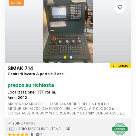
usato
annuncio
SIMAK 714
Centri di lavoro A portale 3 assi
prezzo su richiesta
Localizzazione:
🇮🇹
Italia,
Anno
2012
MARCA SIMAK MODELLO SK 714 MI TIPO DI CONTROLLO
MITSUBISHI M 700 DIMENSIONI DELLA TAVOLA 1100X 500 mm
CORSA ASSE X 1000 mm CORSA ASSE Y 610 mm CORSA ASSE Z
550 mm AVANZAMENTO RAPIDO ASSI X-Y-Z ATTACCO MANDRINO
POTENZA MOTORE MANDRINO 10.0000 rpm ANNO V MACCHINA
26IND49463
CE 2012 INGOMBRI 2100x2400x2500 mm PESO 5500 kg
🇮🇹 LARIO MACCHINE UTENSILI SRL
ACCESSORI NOTE ALTA PRESSIONE 20 BAR
5
2