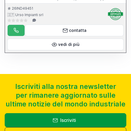
dell apparecchio per l affilatura di punte elicoidali.
26IND49451
🇮🇹 Urso Impianti srl
contatta
vedi di più
Iscriviti alla nostra newsletter
per rimanere aggiornato sulle
ultime notizie del mondo industriale
Iscriviti