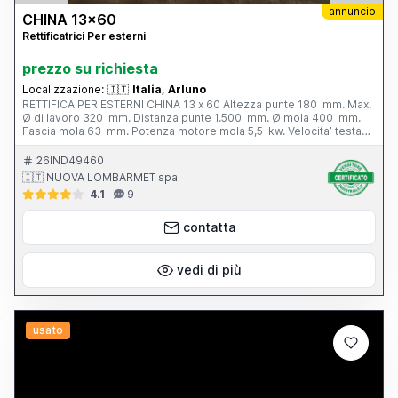
annuncio
CHINA 13x60
Rettificatrici Per esterni
prezzo su richiesta
Localizzazione:
🇮🇹
Italia, Arluno
RETTIFICA PER ESTERNI CHINA 13 x 60 Altezza punte 180 mm. Max.
Ø di lavoro 320 mm. Distanza punte 1.500 mm. Ø mola 400 mm.
Fascia mola 63 mm. Potenza motore mola 5,5 kw. Velocita’ testa
portapezzo - N. 6; 28 - 280 g/min. Inclinazione tavola - 3° / + 6°
Peso totale 3.800 kg. Completa di: - n. 1 autocentrante Ø 165 mm.
26IND49460
- n. 1 lunetta chiusa - vasca con filtro - cunei di livellamento
🇮🇹 NUOVA LOMBARMET spa
4.1
9
contatta
vedi di più
usato