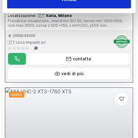
prezzo su richiesta
Localizzazione:
🇮🇹
Italia, Milano
Fresatrice visualizzata , mandrino ISO 50, tavola mm 1600x500,
rom max 3000, corse z 500 +150, x mm1200, y500 mm.
26IND49455
🇮🇹 Urso Impianti srl
contatta
vedi di più
usato