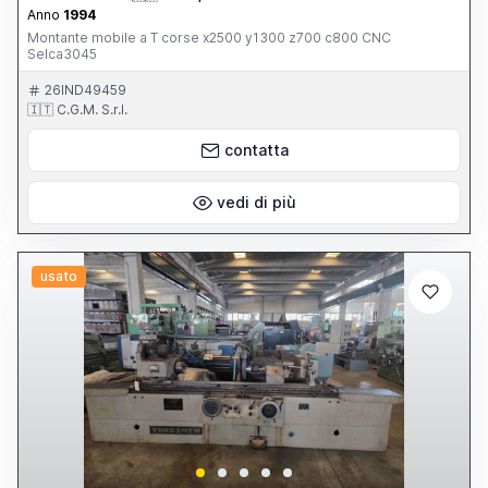
Anno
1994
Montante mobile a T corse x2500 y1300 z700 c800 CNC
Selca3045
26IND49459
🇮🇹 C.G.M. S.r.l.
contatta
vedi di più
usato