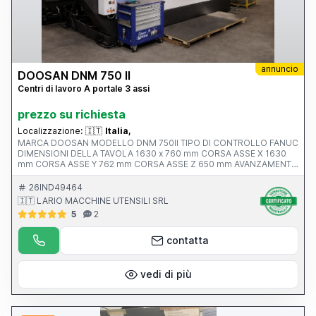
annuncio
DOOSAN DNM 750 II
Centri di lavoro A portale 3 assi
prezzo su richiesta
Localizzazione:
🇮🇹
Italia,
MARCA DOOSAN MODELLO DNM 750II TIPO DI CONTROLLO FANUC
DIMENSIONI DELLA TAVOLA 1630 x 760 mm CORSA ASSE X 1630
mm CORSA ASSE Y 762 mm CORSA ASSE Z 650 mm AVANZAMENTO
RAPIDO ASSI X-Y-Z ATTACCO MANDRINO Iso 40 VELOCITA’
MANDRINO 12.000 rpm ANNO V MACCHINA CE 2017 PESO 13500
26IND49464
KG
🇮🇹 LARIO MACCHINE UTENSILI SRL
5
2
contatta
vedi di più