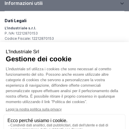
Informazioni utili
Dati Legali
L'industriale s.r.l.
P. IVA: 12212870153
Codice Fiscale: 12212870153
Sede Legale
Via Carlo Dolci, 32
20148 Milano (MI)
Italy
Registro Imprese
Iscrizione R.I.: 12212870153
REA: MI-1539011
Capitale sociale: Euro 10.400,00 i.v.
Contatti
info@industriale.it
PEC:
industriale@pec.industriale.it