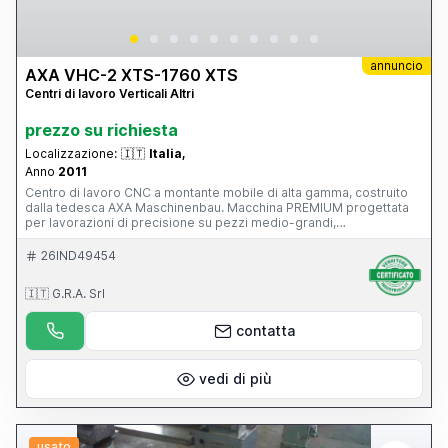
annuncio
AXA VHC-2 XTS-1760 XTS
Centri di lavoro Verticali Altri
prezzo su richiesta
Localizzazione:
🇮🇹
Italia,
Anno
2011
Centro di lavoro CNC a montante mobile di alta gamma, costruito
dalla tedesca AXA Maschinenbau. Macchina PREMIUM progettata
per lavorazioni di precisione su pezzi medio-grandi,
particolarmente diffusa nei settori: stampi e attrezzature;
aerospaziale; energia; costruzione macchine; componenti di
26IND49454
precisione. È una macchina di livello nettamente superiore rispetto
a un classico centro verticale a tavola mobile, con 39.500 ore di
🇮🇹 G.R.A. Srl
lavoro, CN Siemens 840D, funzionante e con manutenzione
impeccabile, superaccessoriata (magazzino utensili, evacuatore di
truciolo...), mandrino in ottimo stato.
contatta
vedi di più
usato