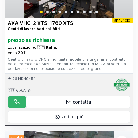
annuncio
AXA VHC-2 XTS-1760 XTS
Centri di lavoro Verticali Altri
prezzo su richiesta
Localizzazione:
🇮🇹
Italia,
Anno
2011
Centro di lavoro CNC a montante mobile di alta gamma, costruito
dalla tedesca AXA Maschinenbau. Macchina PREMIUM progettata
per lavorazioni di precisione su pezzi medio-grandi,
particolarmente diffusa nei settori: stampi e attrezzature;
aerospaziale; energia; costruzione macchine; componenti di
26IND49454
precisione. È una macchina di livello nettamente superiore rispetto
a un classico centro verticale a tavola mobile, con 39.500 ore di
🇮🇹 G.R.A. Srl
lavoro, CN Siemens 840D, funzionante e con manutenzione
impeccabile, superaccessoriata (magazzino utensili, evacuatore di
truciolo...), mandrino in ottimo stato.
contatta
vedi di più
usato