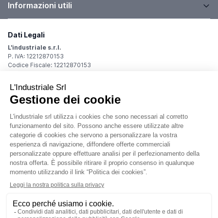
Informazioni utili
Dati Legali
L'industriale s.r.l.
P. IVA: 12212870153
Codice Fiscale: 12212870153
Sede Legale
Via Carlo Dolci, 32
20148 Milano (MI)
Italy
Registro Imprese
Iscrizione R.I.: 12212870153
REA: MI-1539011
Capitale sociale: Euro 10.400,00 i.v.
Contatti
info@industriale.it
PEC:
industriale@pec.industriale.it