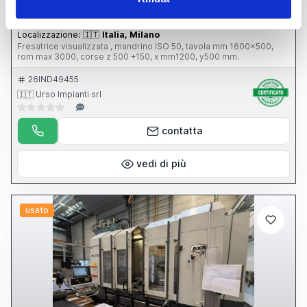
prezzo su richiesta
Localizzazione:
🇮🇹
Italia, Milano
Fresatrice visualizzata , mandrino ISO 50, tavola mm 1600x500,
rom max 3000, corse z 500 +150, x mm1200, y500 mm.
26IND49455
🇮🇹 Urso Impianti srl
contatta
vedi di più
usato