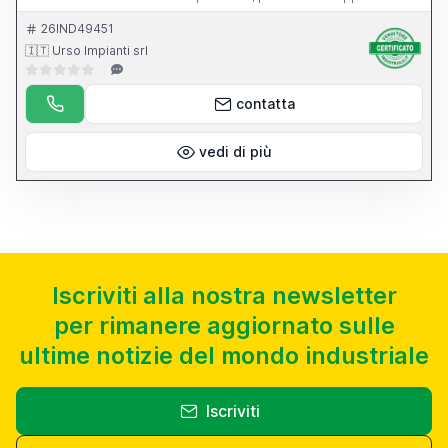
dell apparecchio per l affilatura di punte elicoidali.
26IND49451
🇮🇹 Urso Impianti srl
contatta
vedi di più
Iscriviti alla nostra newsletter
per rimanere aggiornato sulle
ultime notizie del mondo industriale
Iscriviti