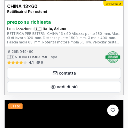
annuncio
CHINA 13x60
Rettificatrici Per esterni
prezzo su richiesta
Localizzazione:
🇮🇹
Italia, Arluno
RETTIFICA PER ESTERNI CHINA 13 x 60 Altezza punte 180 mm. Max.
Ø di lavoro 320 mm. Distanza punte 1.500 mm. Ø mola 400 mm.
Fascia mola 63 mm. Potenza motore mola 5,5 kw. Velocita’ testa
portapezzo - N. 6; 28 - 280 g/min. Inclinazione tavola - 3° / + 6°
Peso totale 3.800 kg. Completa di: - n. 1 autocentrante Ø 165 mm.
26IND49460
- n. 1 lunetta chiusa - vasca con filtro - cunei di livellamento
🇮🇹 NUOVA LOMBARMET spa
4.1
9
contatta
vedi di più
usato