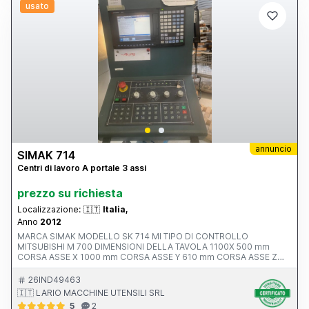
usato
annuncio
SIMAK 714
Centri di lavoro A portale 3 assi
prezzo su richiesta
Localizzazione:
🇮🇹
Italia,
Anno
2012
MARCA SIMAK MODELLO SK 714 MI TIPO DI CONTROLLO
MITSUBISHI M 700 DIMENSIONI DELLA TAVOLA 1100X 500 mm
CORSA ASSE X 1000 mm CORSA ASSE Y 610 mm CORSA ASSE Z
550 mm AVANZAMENTO RAPIDO ASSI X-Y-Z ATTACCO MANDRINO
POTENZA MOTORE MANDRINO 10.0000 rpm ANNO V MACCHINA
26IND49463
CE 2012 INGOMBRI 2100x2400x2500 mm PESO 5500 kg
🇮🇹 LARIO MACCHINE UTENSILI SRL
ACCESSORI NOTE ALTA PRESSIONE 20 BAR
5
2