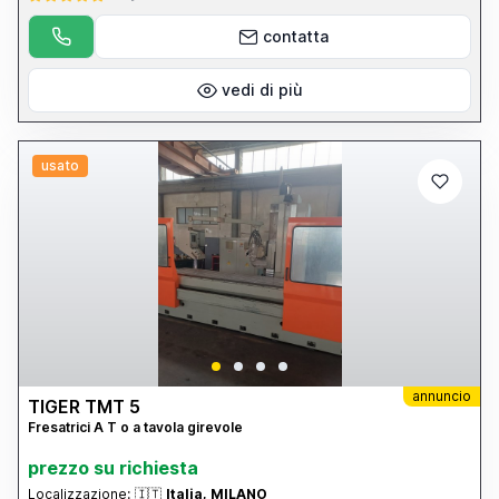
contatta
vedi di più
usato
annuncio
TIGER TMT 5
Fresatrici A T o a tavola girevole
prezzo su richiesta
Localizzazione:
🇮🇹
Italia, MILANO