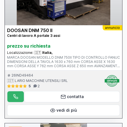
annuncio
DOOSAN DNM 750 II
Centri di lavoro A portale 3 assi
prezzo su richiesta
Localizzazione:
🇮🇹
Italia,
MARCA DOOSAN MODELLO DNM 750II TIPO DI CONTROLLO FANUC
DIMENSIONI DELLA TAVOLA 1630 x 760 mm CORSA ASSE X 1630
mm CORSA ASSE Y 762 mm CORSA ASSE Z 650 mm AVANZAMENTO
RAPIDO ASSI X-Y-Z ATTACCO MANDRINO Iso 40 VELOCITA’
MANDRINO 12.000 rpm ANNO V MACCHINA CE 2017 PESO 13500
26IND49464
KG
🇮🇹 LARIO MACCHINE UTENSILI SRL
5
2
contatta
vedi di più