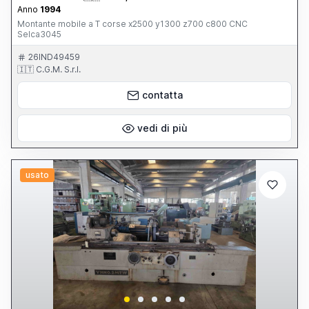
Anno
1994
Montante mobile a T corse x2500 y1300 z700 c800 CNC
Selca3045
26IND49459
🇮🇹 C.G.M. S.r.l.
contatta
vedi di più
usato