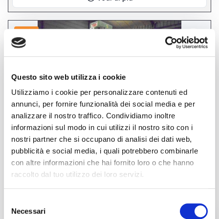
usato
Questo sito web utilizza i cookie
Utilizziamo i cookie per personalizzare contenuti ed
annunci, per fornire funzionalità dei social media e per
analizzare il nostro traffico. Condividiamo inoltre
informazioni sul modo in cui utilizzi il nostro sito con i
annuncio
TOS WHN 13 CNC
nostri partner che si occupano di analisi dei dati web,
Alesatrici A T o a tavola
pubblicità e social media, i quali potrebbero combinarle
con altre informazioni che hai fornito loro o che hanno
prezzo su richiesta
raccolto dal tuo utilizzo dei loro servizi.
Localizzazione:
🇮🇹
Italia, Arluno
Anno
1996
ALESATRICE A “T” TOS WHN 13 CNC Corsa trasversale tavola (X)
Selezione
3.500 mm. Corsa longitudinale montante (W) 1.250 mm. Corsa
verticale testa (Y) 2.000 mm. Tavola 1.800 x 1.600 mm. Portata
Necessari
del
tavola 12 tonn. Corsa mandrino (Z) 800 mm. Ø mandrino 130 mm.