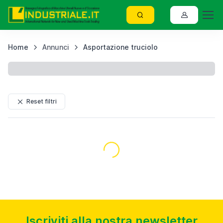
Home
Annunci
Asportazione truciolo
R
Reset filtri
Caricamento...
Iscriviti alla nostra newsletter