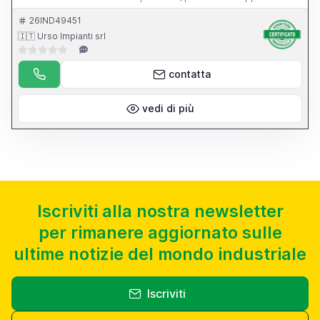
dell apparecchio per l affilatura di punte elicoidali.
26IND49451
🇮🇹 Urso Impianti srl
contatta
vedi di più
Iscriviti alla nostra newsletter
per rimanere aggiornato sulle
ultime notizie del mondo industriale
Iscriviti