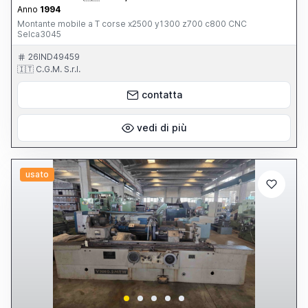
Anno
1994
Montante mobile a T corse x2500 y1300 z700 c800 CNC
Selca3045
26IND49459
🇮🇹 C.G.M. S.r.l.
contatta
vedi di più
usato