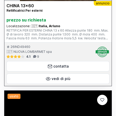
annuncio
CHINA 13x60
Rettificatrici Per esterni
prezzo su richiesta
Localizzazione:
🇮🇹
Italia, Arluno
RETTIFICA PER ESTERNI CHINA 13 x 60 Altezza punte 180 mm. Max.
Ø di lavoro 320 mm. Distanza punte 1.500 mm. Ø mola 400 mm.
Fascia mola 63 mm. Potenza motore mola 5,5 kw. Velocita’ testa
portapezzo - N. 6; 28 - 280 g/min. Inclinazione tavola - 3° / + 6°
Peso totale 3.800 kg. Completa di: - n. 1 autocentrante Ø 165 mm.
26IND49460
- n. 1 lunetta chiusa - vasca con filtro - cunei di livellamento
🇮🇹 NUOVA LOMBARMET spa
4.1
9
contatta
vedi di più
usato