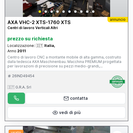
annuncio
AXA VHC-2 XTS-1760 XTS
Centri di lavoro Verticali Altri
prezzo su richiesta
Localizzazione:
🇮🇹
Italia,
Anno
2011
Centro di lavoro CNC a montante mobile di alta gamma, costruito
dalla tedesca AXA Maschinenbau. Macchina PREMIUM progettata
per lavorazioni di precisione su pezzi medio-grandi,
particolarmente diffusa nei settori: stampi e attrezzature;
aerospaziale; energia; costruzione macchine; componenti di
26IND49454
precisione. È una macchina di livello nettamente superiore rispetto
a un classico centro verticale a tavola mobile, con 39.500 ore di
🇮🇹 G.R.A. Srl
lavoro, CN Siemens 840D, funzionante e con manutenzione
impeccabile, superaccessoriata (magazzino utensili, evacuatore di
truciolo...), mandrino in ottimo stato.
contatta
vedi di più
usato