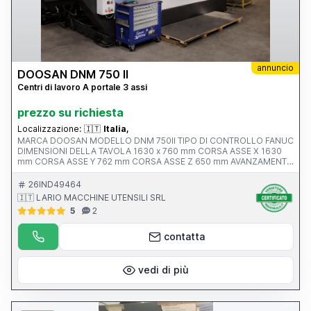
annuncio
DOOSAN DNM 750 II
Centri di lavoro A portale 3 assi
prezzo su richiesta
Localizzazione:
🇮🇹
Italia,
MARCA DOOSAN MODELLO DNM 750II TIPO DI CONTROLLO FANUC
DIMENSIONI DELLA TAVOLA 1630 x 760 mm CORSA ASSE X 1630
mm CORSA ASSE Y 762 mm CORSA ASSE Z 650 mm AVANZAMENTO
RAPIDO ASSI X-Y-Z ATTACCO MANDRINO Iso 40 VELOCITA’
MANDRINO 12.000 rpm ANNO V MACCHINA CE 2017 PESO 13500
26IND49464
KG
🇮🇹 LARIO MACCHINE UTENSILI SRL
5
2
contatta
vedi di più