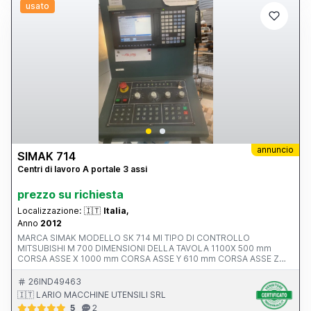
usato
annuncio
SIMAK 714
Centri di lavoro A portale 3 assi
prezzo su richiesta
Localizzazione:
🇮🇹
Italia,
Anno
2012
MARCA SIMAK MODELLO SK 714 MI TIPO DI CONTROLLO
MITSUBISHI M 700 DIMENSIONI DELLA TAVOLA 1100X 500 mm
CORSA ASSE X 1000 mm CORSA ASSE Y 610 mm CORSA ASSE Z
550 mm AVANZAMENTO RAPIDO ASSI X-Y-Z ATTACCO MANDRINO
POTENZA MOTORE MANDRINO 10.0000 rpm ANNO V MACCHINA
26IND49463
CE 2012 INGOMBRI 2100x2400x2500 mm PESO 5500 kg
🇮🇹 LARIO MACCHINE UTENSILI SRL
ACCESSORI NOTE ALTA PRESSIONE 20 BAR
5
2