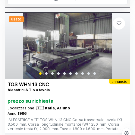
usato
annuncio
TOS WHN 13 CNC
Alesatrici A T o a tavola
prezzo su richiesta
Localizzazione:
🇮🇹
Italia, Arluno
Anno
1996
ALESATRICE A “T” TOS WHN 13 CNC Corsa trasversale tavola (X)
3.500 mm. Corsa longitudinale montante (W) 1.250 mm. Corsa
verticale testa (Y) 2.000 mm. Tavola 1.800 x 1.600 mm. Portata
tavola 12 tonn. Corsa mandrino (Z) 800 mm. Ø mandrino 130 mm.