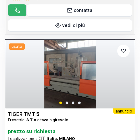
contatta
vedi di più
usato
annuncio
TIGER TMT 5
Fresatrici A T o a tavola girevole
prezzo su richiesta
Localizzazione:
🇮🇹
Italia, MILANO