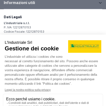
Informazioni utili
Dati Legali
L'industriale s.r.l.
P. IVA: 12212870153
Codice Fiscale: 12212870153
Sede Legale
Via Carlo Dolci, 32
20148 Milano (MI)
Italy
Registro Imprese
Iscrizione R.I.: 12212870153
REA: MI-1539011
Capitale sociale: Euro 10.400,00 i.v.
Contatti
info@industriale.it
PEC:
industriale@pec.industriale.it