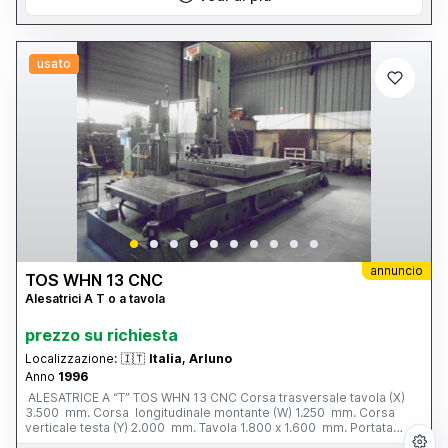
usato
annuncio
TOS WHN 13 CNC
Alesatrici A T o a tavola
prezzo su richiesta
Localizzazione:
🇮🇹
Italia, Arluno
Anno
1996
ALESATRICE A “T” TOS WHN 13 CNC Corsa trasversale tavola (X)
3.500 mm. Corsa longitudinale montante (W) 1.250 mm. Corsa
verticale testa (Y) 2.000 mm. Tavola 1.800 x 1.600 mm. Portata
tavola 12 tonn. Corsa mandrino (Z) 800 mm. Ø mandrino 130 mm.