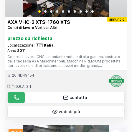
annuncio
AXA VHC-2 XTS-1760 XTS
Centri di lavoro Verticali Altri
prezzo su richiesta
Localizzazione:
🇮🇹
Italia,
Anno
2011
Centro di lavoro CNC a montante mobile di alta gamma, costruito
dalla tedesca AXA Maschinenbau. Macchina PREMIUM progettata
per lavorazioni di precisione su pezzi medio-grandi,
particolarmente diffusa nei settori: stampi e attrezzature;
aerospaziale; energia; costruzione macchine; componenti di
26IND49454
precisione. È una macchina di livello nettamente superiore rispetto
a un classico centro verticale a tavola mobile, con 39.500 ore di
🇮🇹 G.R.A. Srl
lavoro, CN Siemens 840D, funzionante e con manutenzione
impeccabile, superaccessoriata (magazzino utensili, evacuatore di
truciolo...), mandrino in ottimo stato.
contatta
vedi di più
usato