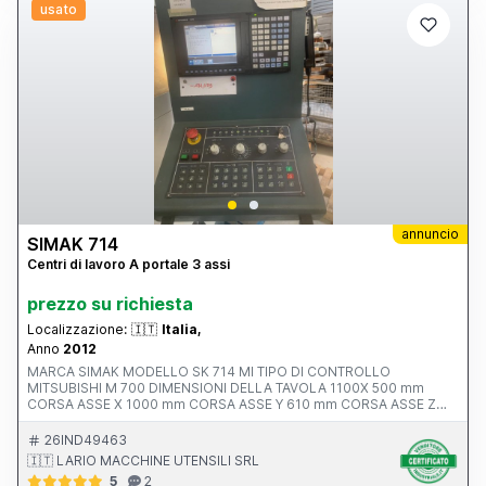
usato
annuncio
SIMAK 714
Centri di lavoro A portale 3 assi
prezzo su richiesta
Localizzazione:
🇮🇹
Italia,
Anno
2012
MARCA SIMAK MODELLO SK 714 MI TIPO DI CONTROLLO
MITSUBISHI M 700 DIMENSIONI DELLA TAVOLA 1100X 500 mm
CORSA ASSE X 1000 mm CORSA ASSE Y 610 mm CORSA ASSE Z
550 mm AVANZAMENTO RAPIDO ASSI X-Y-Z ATTACCO MANDRINO
POTENZA MOTORE MANDRINO 10.0000 rpm ANNO V MACCHINA
26IND49463
CE 2012 INGOMBRI 2100x2400x2500 mm PESO 5500 kg
🇮🇹 LARIO MACCHINE UTENSILI SRL
ACCESSORI NOTE ALTA PRESSIONE 20 BAR
5
2