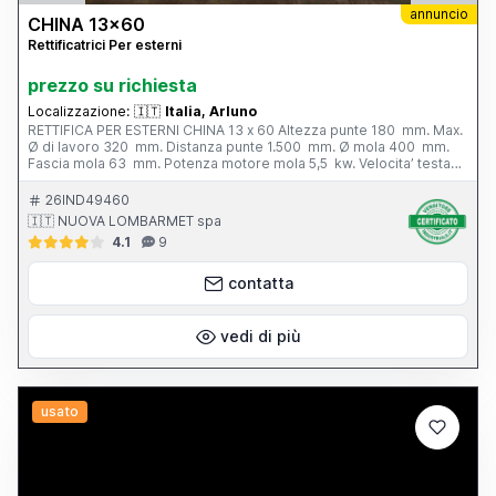
annuncio
CHINA 13x60
Rettificatrici Per esterni
prezzo su richiesta
Localizzazione:
🇮🇹
Italia, Arluno
RETTIFICA PER ESTERNI CHINA 13 x 60 Altezza punte 180 mm. Max.
Ø di lavoro 320 mm. Distanza punte 1.500 mm. Ø mola 400 mm.
Fascia mola 63 mm. Potenza motore mola 5,5 kw. Velocita’ testa
portapezzo - N. 6; 28 - 280 g/min. Inclinazione tavola - 3° / + 6°
Peso totale 3.800 kg. Completa di: - n. 1 autocentrante Ø 165 mm.
26IND49460
- n. 1 lunetta chiusa - vasca con filtro - cunei di livellamento
🇮🇹 NUOVA LOMBARMET spa
4.1
9
contatta
vedi di più
usato