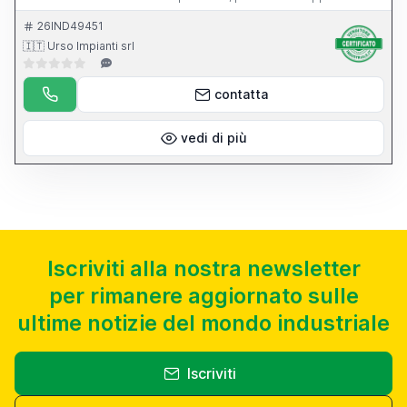
dell apparecchio per l affilatura di punte elicoidali.
26IND49451
🇮🇹 Urso Impianti srl
contatta
vedi di più
Iscriviti alla nostra newsletter
per rimanere aggiornato sulle
ultime notizie del mondo industriale
Iscriviti