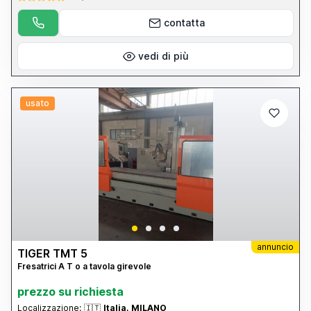
contatta
vedi di più
usato
annuncio
TIGER TMT 5
Fresatrici A T o a tavola girevole
prezzo su richiesta
Localizzazione:
🇮🇹
Italia, MILANO