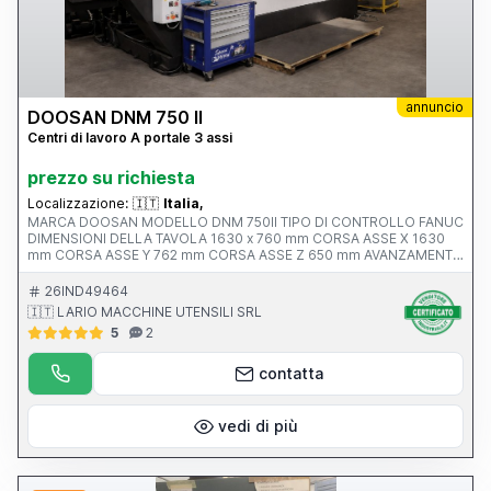
annuncio
DOOSAN DNM 750 II
Centri di lavoro A portale 3 assi
prezzo su richiesta
Localizzazione:
🇮🇹
Italia,
MARCA DOOSAN MODELLO DNM 750II TIPO DI CONTROLLO FANUC
DIMENSIONI DELLA TAVOLA 1630 x 760 mm CORSA ASSE X 1630
mm CORSA ASSE Y 762 mm CORSA ASSE Z 650 mm AVANZAMENTO
RAPIDO ASSI X-Y-Z ATTACCO MANDRINO Iso 40 VELOCITA’
MANDRINO 12.000 rpm ANNO V MACCHINA CE 2017 PESO 13500
26IND49464
KG
🇮🇹 LARIO MACCHINE UTENSILI SRL
5
2
contatta
vedi di più