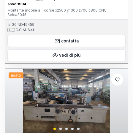
Anno
1994
Montante mobile a T corse x2500 y1300 z700 c800 CNC
Selca3045
26IND49459
🇮🇹 C.G.M. S.r.l.
contatta
vedi di più
usato