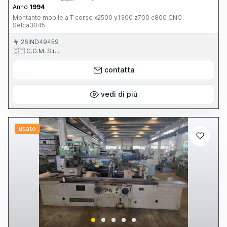
Anno
1994
Montante mobile a T corse x2500 y1300 z700 c800 CNC
Selca3045
26IND49459
🇮🇹 C.G.M. S.r.l.
contatta
vedi di più
usato