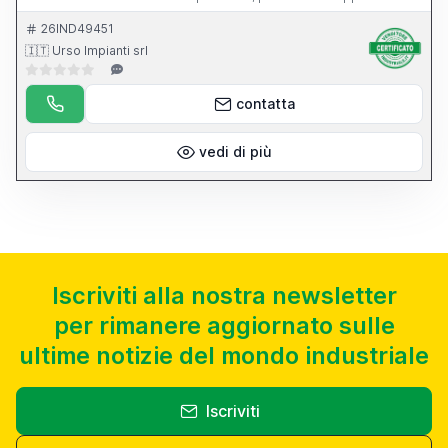
dell apparecchio per l affilatura di punte elicoidali.
26IND49451
🇮🇹 Urso Impianti srl
contatta
vedi di più
Iscriviti alla nostra newsletter
per rimanere aggiornato sulle
ultime notizie del mondo industriale
Iscriviti