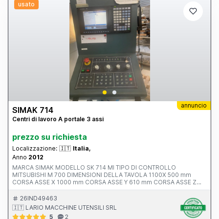
usato
annuncio
SIMAK 714
Centri di lavoro A portale 3 assi
prezzo su richiesta
Localizzazione:
🇮🇹
Italia,
Anno
2012
MARCA SIMAK MODELLO SK 714 MI TIPO DI CONTROLLO
MITSUBISHI M 700 DIMENSIONI DELLA TAVOLA 1100X 500 mm
CORSA ASSE X 1000 mm CORSA ASSE Y 610 mm CORSA ASSE Z
550 mm AVANZAMENTO RAPIDO ASSI X-Y-Z ATTACCO MANDRINO
POTENZA MOTORE MANDRINO 10.0000 rpm ANNO V MACCHINA
26IND49463
CE 2012 INGOMBRI 2100x2400x2500 mm PESO 5500 kg
🇮🇹 LARIO MACCHINE UTENSILI SRL
ACCESSORI NOTE ALTA PRESSIONE 20 BAR
5
2