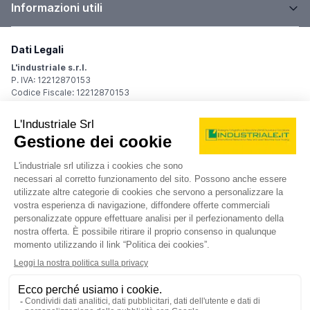
Informazioni utili
Dati Legali
L'industriale s.r.l.
P. IVA: 12212870153
Codice Fiscale: 12212870153
Sede Legale
Via Carlo Dolci, 32
20148 Milano (MI)
Italy
Registro Imprese
Iscrizione R.I.: 12212870153
REA: MI-1539011
Capitale sociale: Euro 10.400,00 i.v.
Contatti
info@industriale.it
PEC:
industriale@pec.industriale.it