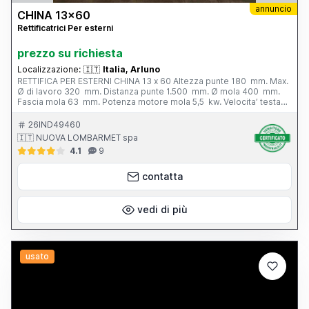
annuncio
CHINA 13x60
Rettificatrici Per esterni
prezzo su richiesta
Localizzazione:
🇮🇹
Italia, Arluno
RETTIFICA PER ESTERNI CHINA 13 x 60 Altezza punte 180 mm. Max.
Ø di lavoro 320 mm. Distanza punte 1.500 mm. Ø mola 400 mm.
Fascia mola 63 mm. Potenza motore mola 5,5 kw. Velocita’ testa
portapezzo - N. 6; 28 - 280 g/min. Inclinazione tavola - 3° / + 6°
Peso totale 3.800 kg. Completa di: - n. 1 autocentrante Ø 165 mm.
26IND49460
- n. 1 lunetta chiusa - vasca con filtro - cunei di livellamento
🇮🇹 NUOVA LOMBARMET spa
4.1
9
contatta
vedi di più
usato