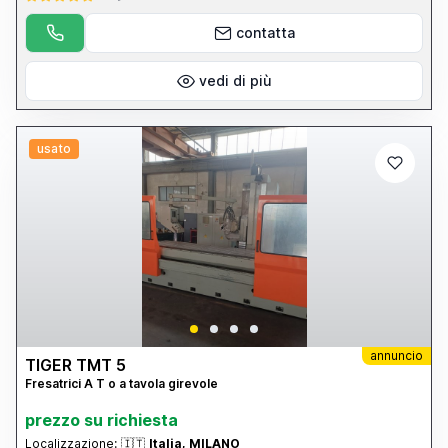
contatta
vedi di più
usato
annuncio
TIGER TMT 5
Fresatrici A T o a tavola girevole
prezzo su richiesta
Localizzazione:
🇮🇹
Italia, MILANO