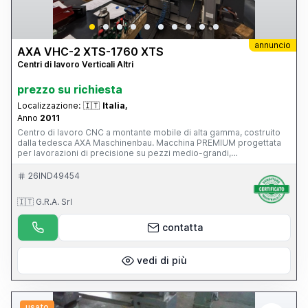
annuncio
AXA VHC-2 XTS-1760 XTS
Centri di lavoro Verticali Altri
prezzo su richiesta
Localizzazione:
🇮🇹
Italia,
Anno
2011
Centro di lavoro CNC a montante mobile di alta gamma, costruito
dalla tedesca AXA Maschinenbau. Macchina PREMIUM progettata
per lavorazioni di precisione su pezzi medio-grandi,
particolarmente diffusa nei settori: stampi e attrezzature;
aerospaziale; energia; costruzione macchine; componenti di
26IND49454
precisione. È una macchina di livello nettamente superiore rispetto
a un classico centro verticale a tavola mobile, con 39.500 ore di
🇮🇹 G.R.A. Srl
lavoro, CN Siemens 840D, funzionante e con manutenzione
impeccabile, superaccessoriata (magazzino utensili, evacuatore di
truciolo...), mandrino in ottimo stato.
contatta
vedi di più
usato