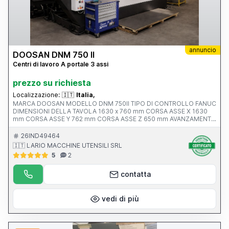
annuncio
DOOSAN DNM 750 II
Centri di lavoro A portale 3 assi
prezzo su richiesta
Localizzazione:
🇮🇹
Italia,
MARCA DOOSAN MODELLO DNM 750II TIPO DI CONTROLLO FANUC
DIMENSIONI DELLA TAVOLA 1630 x 760 mm CORSA ASSE X 1630
mm CORSA ASSE Y 762 mm CORSA ASSE Z 650 mm AVANZAMENTO
RAPIDO ASSI X-Y-Z ATTACCO MANDRINO Iso 40 VELOCITA’
MANDRINO 12.000 rpm ANNO V MACCHINA CE 2017 PESO 13500
26IND49464
KG
🇮🇹 LARIO MACCHINE UTENSILI SRL
5
2
contatta
vedi di più