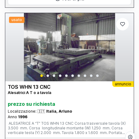
usato
annuncio
TOS WHN 13 CNC
Alesatrici A T o a tavola
prezzo su richiesta
Localizzazione:
🇮🇹
Italia, Arluno
Anno
1996
ALESATRICE A “T” TOS WHN 13 CNC Corsa trasversale tavola (X)
3.500 mm. Corsa longitudinale montante (W) 1.250 mm. Corsa
verticale testa (Y) 2.000 mm. Tavola 1.800 x 1.600 mm. Portata
tavola 12 tonn. Corsa mandrino (Z) 800 mm. Ø mandrino 130 mm.