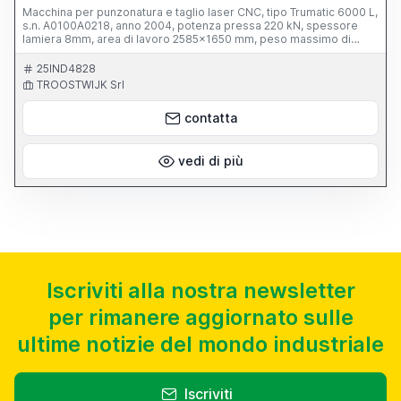
Macchina per punzonatura e taglio laser CNC, tipo Trumatic 6000 L,
s.n. A0100A0218, anno 2004, potenza pressa 220 kN, spessore
lamiera 8mm, area di lavoro 2585x1650 mm, peso massimo di
lavorazione 200Kg, velocità asse-x 90m/min, asse-y 60m/min,
asse-c 60rp, precisione 0,1mm, con laser TRUMPF, tipo TLF 2700,
25IND4828
cap. 2700W, con sollevatore a vuoto, tipo TRUMALIFT Sheetmaster,
TROOSTWIJK Srl
con TRUMPF Sollevatore a pantografo, cap. 5000Kg, dim.
piattaforma circa 2000x1200 mm, con pannello digitale TRUMPF,
contatta
armadietto di controllo TRUMPF, con controllo ottico SICK, con
RIEDEL unità di refrigerazione, tipo L 15/21 tr 3/22.00, anno 2003,
refrigerante R135A, con HANDTKE unità di filtro aria, serbatoio aria
compressa
vedi di più
Iscriviti alla nostra newsletter
per rimanere aggiornato sulle
ultime notizie del mondo industriale
Iscriviti