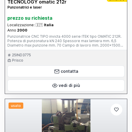
TECNOLOGY omatic 212r
Punzonatrici e laser
prezzo su richiesta
Localizzazione:
🇮🇹
Italia
Anno
2000
Punzonatrice CNC TIPO invicta 4000 serie ITEK tipo OMATIC 212R.
Potenza di punzonatura kN 240 Spessore max lamiera mm. 6,5
Diametro max punzone mm. 70 Campo di lavoro mm. 2000x1500
Incavo mm. 1270 index montato direttamente sulla testa di
tranciatura. Utensili all'occorenza tutti rotanti. numero utensili
25IND3775
20.Riposizionamento automatico asse X. Torretta con
Prisco
portautensili.Bancali fissi supplementari. Aspirazione
sfridi.Multipool per n° 6 utensili. controllo TPC 25 Graphic ,video a
contatta
colori 14'' trasmissione dati a mezzo dischetto e a mezzo
DNC.Interfaccia disponibile e simulazione su PC. Anno 2000
NUOVA E MAI USATA.VISIONARLA PER CREDERE. Per info tel. al
339.7252847
vedi di più
usato