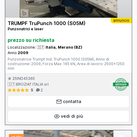
annuncio
TRUMPF TruPunch 1000 (S05M)
Punzonatrici e laser
prezzo su richiesta
Localizzazione:
🇮🇹
Italia, Merano (BZ)
Anno
2009
Punzonatrice Trumpf md. TruPunch 1000 (S05M), Anno di
costruzione: 2009, Forza Max: 165 kN, Area di lavoro: 2500x1250
mm
25IND45365
🇮🇹 BROZIAT ITALIA srl
5
2
contatta
vedi di più
usato