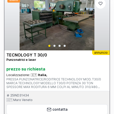
annuncio
TECNOLOGY T 30/0
Punzonatrici e laser
prezzo su richiesta
Localizzazione:
🇮🇹
Italia,
PRESSA PUNZONATRICE/RODITRICE TECHNOLOGY MOD. T30/0
MARCA TECHNOLOGY MODELLO T30/0 POTENZA 30 TON
SPESSORE MAX RODITURA 6 MM COLPI AL MINUTO 310/480
TENSIONE 380 V ALTEZZA DI LAVORO 1000 MM ACCESSORI
VISUALIZZATORE ELBO, CARRELLO CON PUNZONI E DIME
25IND31434
🇮🇹 Maro Veneto
contatta