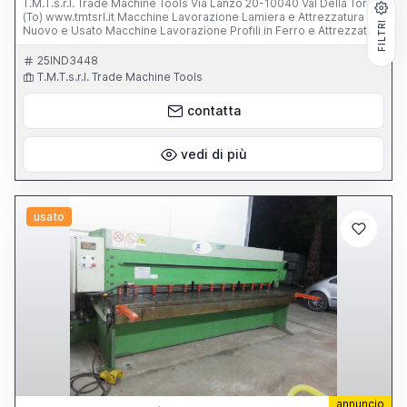
T.M.T.s.r.l. Trade Machine Tools Via Lanzo 20-10040 Val Della Torre
(To) www.tmtsrl.it Macchine Lavorazione Lamiera e Attrezzatura
FILTRI
Nuovo e Usato Macchine Lavorazione Profili in Ferro e Attrezzatura
Nuovo e Usato
25IND3448
T.M.T.s.r.l. Trade Machine Tools
contatta
vedi di più
usato
annuncio