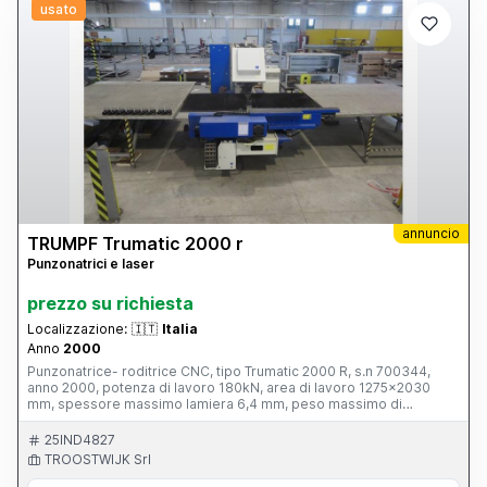
usato
annuncio
TRUMPF Trumatic 2000 r
Punzonatrici e laser
prezzo su richiesta
Localizzazione:
🇮🇹
Italia
Anno
2000
Punzonatrice- roditrice CNC, tipo Trumatic 2000 R, s.n 700344,
anno 2000, potenza di lavoro 180kN, area di lavoro 1275x2030
mm, spessore massimo lamiera 6,4 mm, peso massimo di
lavorazione 75 kg, velocità asse-x 90m/min, velocità asse-y
60m/min, precisione 0,1 mm, porta pinze a 11 sezioni, peso totale
25IND4827
9200 kg, con controllo digitale TRUMPF, s.n 918458, con armadio
TROOSTWIJK Srl
elettrico TRUMPF, controllo ottico SICK, 2 banchi a rulli TRUMPF