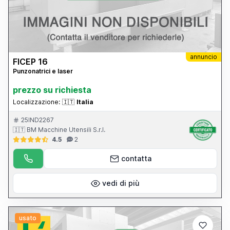
annuncio
FICEP 16
Punzonatrici e laser
prezzo su richiesta
Localizzazione:
🇮🇹
Italia
25IND2267
🇮🇹 BM Macchine Utensili S.r.l.
4.5
2
contatta
vedi di più
usato