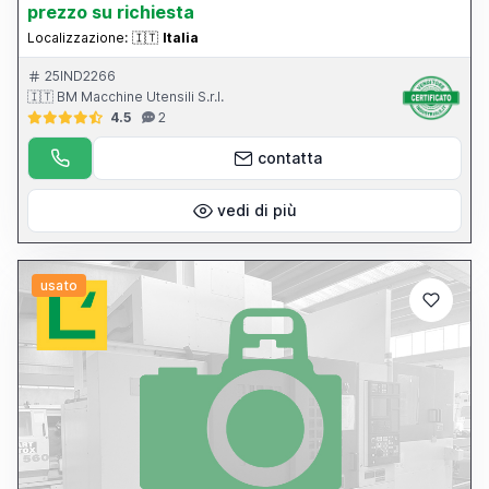
prezzo su richiesta
Localizzazione:
🇮🇹
Italia
25IND2266
🇮🇹 BM Macchine Utensili S.r.l.
4.5
2
contatta
vedi di più
usato