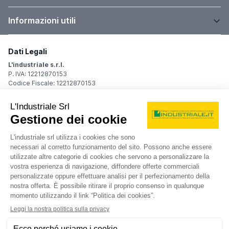
Informazioni utili
Dati Legali
L'industriale s.r.l.
P. IVA: 12212870153
Codice Fiscale: 12212870153
Sede Legale
Via Carlo Dolci, 32
20148 Milano (MI)
Italy
Registro Imprese
Iscrizione R.I.: 12212870153
REA: MI-1539011
Capitale sociale: Euro 10.400,00 i.v.
Contatti
info@industriale.it