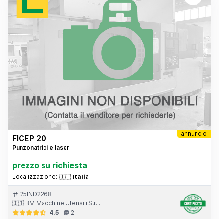
annuncio
FICEP 20
Punzonatrici e laser
prezzo su richiesta
Localizzazione:
🇮🇹
Italia
25IND2268
🇮🇹 BM Macchine Utensili S.r.l.
4.5
2