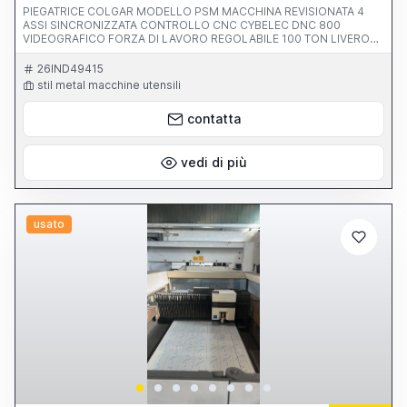
PIEGATRICE COLGAR MODELLO PSM MACCHINA REVISIONATA 4
ASSI SINCRONIZZATA CONTROLLO CNC CYBELEC DNC 800
VIDEOGRAFICO FORZA DI LAVORO REGOLABILE 100 TON LIVERO
PASSAGGIO FRA I MONTANTI 2600 MM MASSIMA LUNGHEZZA
UTILE 3100 MM INCAVO FRA I MONTANTI 350 MM CORSA
26IND49415
REGOLABILE 200 MM VELOCITA DISCESA REGOLABILE 100 MM/S DI
stil metal macchine utensili
LAVORO 0-20 MM/SEC DI RITORNO 0-112 MM/SEC DISTANZA
MASSIMA FRA TAVOLA E PESTINE 400 MM PRESSIONE D'ESERCIZIO
contatta
290 BAR POTENZA MOTORE 15 KW PESO 8000 KG CORSA ASSE X
750 MM CORSA ASSE R 150 MM
vedi di più
usato