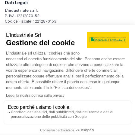
Dati Legali
L'industriale s.r.l.
P. IVA: 12212870153
Codice Fiscale: 12212870153
Sede Legale
Via Carlo Dolci, 32
20148 Milano (MI)
Italy
Registro Imprese
Iscrizione R.I.: 12212870153
REA: MI-1539011
Capitale sociale: Euro 10.400,00 i.v.
Contatti
info@industriale.it
PEC:
industriale@pec.industriale.it
02 8969 3116
© 2026 L'industriale s.r.l. - Tutti i diritti riservati
Informativa privacy - Cookie
|
Condizioni di navigazione
|