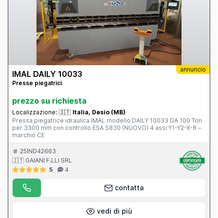
annuncio
IMAL DAILY 10033
Presse piegatrici
prezzo su richiesta
Localizzazione:
🇮🇹
Italia, Desio (MB)
Pressa piegatrice idraulica IMAL modello DAILY 10033 DA 100 Ton
per 3300 mm con controllo ESA S830 (NUOVO) 4 assi Y1-Y2-X-R –
marchio CE
25IND42663
🇮🇹 GAIANI F.LLI SRL
5
4
contatta
vedi di più