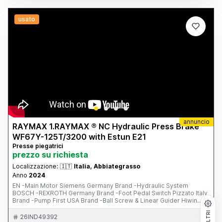
foto/video Possibilità di visione e prova su appuntamento.
usato
annuncio
RAYMAX 1.RAYMAX ® NC Hydraulic Press Brake
WF67Y-125T/3200 with Estun E21
Presse piegatrici
prezzo su richiesta
Localizzazione:
🇮🇹
Italia, Abbiategrasso
Anno
2024
EN -Main Motor Siemens Germany Brand -Hydraulic System
BOSCH -REXROTH Germany Brand -Foot Pedal Switch Pizzato Italy
Brand -Pump First USA Brand -Ball Screw & Linear Guider Hiwin
Chinese Brand -Electrical System Schneider France Brand -PLC,
FILTRI
Inverter and Safety Relay -One Set of Standard Punch & Die -------
26IND49392