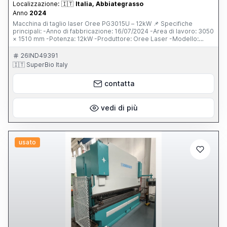
Localizzazione:
🇮🇹
Italia, Abbiategrasso
Anno
2024
Macchina di taglio laser Oree PG3015U – 12kW 📌 Specifiche
principali: -Anno di fabbricazione: 16/07/2024 -Area di lavoro: 3050
× 1510 mm -Potenza: 12kW -Produttore: Oree Laser -Modello:
PG3015U -Stato: quasi nuova (meno di 5 ore di taglio) 📌
Componenti e accessori inclusi: -Testa laser BOCI Auto Focus
26IND49391
BLT642H -Sistema di controllo FSCUT 8000 -Armadio di controllo
🇮🇹 SuperBio Italy
indipendente -Servo motore YASKAWA -Chiller ad acqua S&A -
Valvola proporzionale SMC -Stabilizzatore SBW-150KVA -
contatta
Compressore d’aria -Sistema di esaustione (tubi di esaustione) 📌
Alimentazione: -380V, 50Hz, 3ph
vedi di più
usato