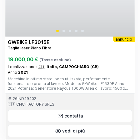
annuncio
GWEIKE LF3015E
Taglio laser Piano Fibra
19.000,00 €
(Tasse escluse)
Localizzazione:
🇮🇹
Italia, CAMPOCHIARO (CB)
Anno
2021
Macchina in ottimo stato, poco utilizzata, perfettamente
funzionante e pronta al lavoro. Modello: G-Weike LF1530E Anno:
2021 Potenza: Generatore Raycus 1000W Area di lavoro: 1500 x
3000 mm (o 1530 x 3050 mm) Caratteristiche principali: Taglio di
alta precisione su acciaio al carbonio, inox, alluminio e altri metalli
26IND49402
Eccellente qualità di taglio su spessori fino a 8 mm su ferro e 4 mm
🇮🇹 CNC-FACTORY SRLS
su inox (a seconda del materiale) Motori servo, guide di alta qualità
e struttura robusta tipica G-Weike Sistema di controllo user-
contatta
friendly Consumi energetici contenuti rispetto a macchine più
potenti Ideale per carpenteria leggera/media, produzione di
particolari, cancelli, arredo metallico, componenti industriali Motivo
della vendita: upgrade a potenza superiore. La macchina è stata
vedi di più
sempre manutenuta con ricambi originali ed è visibile in funzione.
Prezzo: trattabile - contattami per maggiori informazioni e