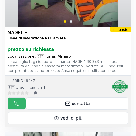
annuncio
NAGEL -
Linee di lavorazione Per lamiera
prezzo su richiesta
Localizzazione:
🇮🇹
Italia, Milano
Linea taglio fogli (quadrotti ) marca "NAGEL" 600 x3 mm. max. -
costituita da: Aspo a cassetta motorizzato , portata 60 Pince-roll
con premirotolo, motorizzato Ansa negativa a rulli , comando
idraulico Introduttore a Spianatrice idraulica , di precisione con
comparatore, n.21 rulli diam.30 mm Gruppo di misura Cesoia
26IND49447
orientabile idraulica Rulliera Raccoglitore a forbice Pompa idraulica
🇮🇹 Urso Impianti srl
35 Kw , per il comando della spianatrice, ansa e cesoia .
contatta
vedi di più