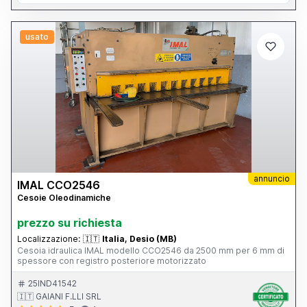
usato
annuncio
IMAL CCO2546
Cesoie Oleodinamiche
prezzo su richiesta
Localizzazione:
🇮🇹
Italia, Desio (MB)
Cesoia idraulica IMAL modello CCO2546 da 2500 mm per 6 mm di
spessore con registro posteriore motorizzato
25IND41542
🇮🇹 GAIANI F.LLI SRL