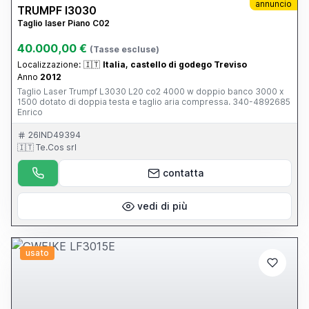
annuncio
TRUMPF l3030
Taglio laser Piano C02
40.000,00 €
(Tasse escluse)
Localizzazione:
🇮🇹
Italia, castello di godego Treviso
Anno
2012
Taglio Laser Trumpf L3030 L20 co2 4000 w doppio banco 3000 x
1500 dotato di doppia testa e taglio aria compressa. 340-4892685
Enrico
26IND49394
🇮🇹 Te.Cos srl
contatta
vedi di più
usato