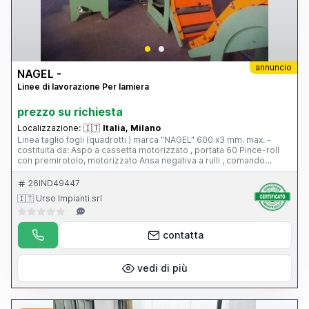
annuncio
NAGEL -
Linee di lavorazione Per lamiera
prezzo su richiesta
Localizzazione:
🇮🇹
Italia, Milano
Linea taglio fogli (quadrotti ) marca "NAGEL" 600 x3 mm. max. -
costituita da: Aspo a cassetta motorizzato , portata 60 Pince-roll
con premirotolo, motorizzato Ansa negativa a rulli , comando
idraulico Introduttore a Spianatrice idraulica , di precisione con
comparatore, n.21 rulli diam.30 mm Gruppo di misura Cesoia
26IND49447
orientabile idraulica Rulliera Raccoglitore a forbice Pompa idraulica
🇮🇹 Urso Impianti srl
35 Kw , per il comando della spianatrice, ansa e cesoia .
contatta
vedi di più