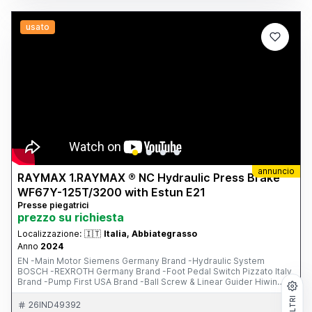
foto/video Possibilità di visione e prova su appuntamento.
usato
annuncio
RAYMAX 1.RAYMAX ® NC Hydraulic Press Brake
WF67Y-125T/3200 with Estun E21
Presse piegatrici
prezzo su richiesta
Localizzazione:
🇮🇹
Italia, Abbiategrasso
Anno
2024
EN -Main Motor Siemens Germany Brand -Hydraulic System
BOSCH -REXROTH Germany Brand -Foot Pedal Switch Pizzato Italy
Brand -Pump First USA Brand -Ball Screw & Linear Guider Hiwin
Chinese Brand -Electrical System Schneider France Brand -PLC,
FILTRI
Inverter and Safety Relay -One Set of Standard Punch & Die -------
26IND49392