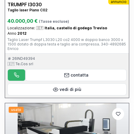
annuncio
TRUMPF l3030
Taglio laser Piano C02
40.000,00 €
(Tasse escluse)
Localizzazione:
🇮🇹
Italia, castello di godego Treviso
Anno
2012
Taglio Laser Trumpf L3030 L20 co2 4000 w doppio banco 3000 x
1500 dotato di doppia testa e taglio aria compressa. 340-4892685
Enrico
26IND49394
🇮🇹 Te.Cos srl
contatta
vedi di più
usato