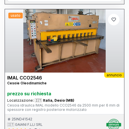
usato
annuncio
IMAL CCO2546
Cesoie Oleodinamiche
prezzo su richiesta
Localizzazione:
🇮🇹
Italia, Desio (MB)
Cesoia idraulica IMAL modello CCO2546 da 2500 mm per 6 mm di
spessore con registro posteriore motorizzato
25IND41542
🇮🇹 GAIANI F.LLI SRL