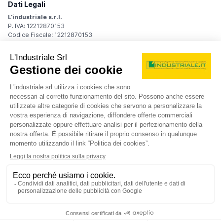
Dati Legali
L'industriale s.r.l.
P. IVA: 12212870153
Codice Fiscale: 12212870153
Sede Legale
Via Carlo Dolci, 32
20148 Milano (MI)
Italy
Registro Imprese
Iscrizione R.I.: 12212870153
REA: MI-1539011
Capitale sociale: Euro 10.400,00 i.v.
Contatti
info@industriale.it
PEC:
industriale@pec.industriale.it
02 8969 3116
© 2026 L'industriale s.r.l. - Tutti i diritti riservati
Informativa privacy - Cookie
|
Condizioni di navigazione
|