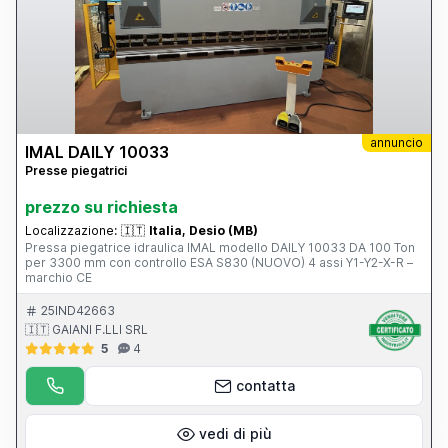
annuncio
IMAL DAILY 10033
Presse piegatrici
prezzo su richiesta
Localizzazione:
🇮🇹
Italia, Desio (MB)
Pressa piegatrice idraulica IMAL modello DAILY 10033 DA 100 Ton
per 3300 mm con controllo ESA S830 (NUOVO) 4 assi Y1-Y2-X-R –
marchio CE
25IND42663
🇮🇹 GAIANI F.LLI SRL
5
4
contatta
vedi di più