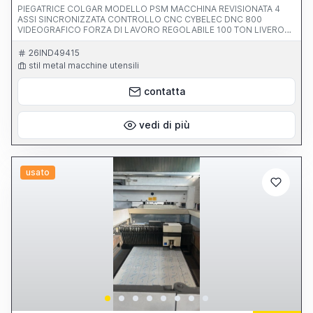
PIEGATRICE COLGAR MODELLO PSM MACCHINA REVISIONATA 4
ASSI SINCRONIZZATA CONTROLLO CNC CYBELEC DNC 800
VIDEOGRAFICO FORZA DI LAVORO REGOLABILE 100 TON LIVERO
PASSAGGIO FRA I MONTANTI 2600 MM MASSIMA LUNGHEZZA
UTILE 3100 MM INCAVO FRA I MONTANTI 350 MM CORSA
26IND49415
REGOLABILE 200 MM VELOCITA DISCESA REGOLABILE 100 MM/S DI
stil metal macchine utensili
LAVORO 0-20 MM/SEC DI RITORNO 0-112 MM/SEC DISTANZA
MASSIMA FRA TAVOLA E PESTINE 400 MM PRESSIONE D'ESERCIZIO
contatta
290 BAR POTENZA MOTORE 15 KW PESO 8000 KG CORSA ASSE X
750 MM CORSA ASSE R 150 MM
vedi di più
usato