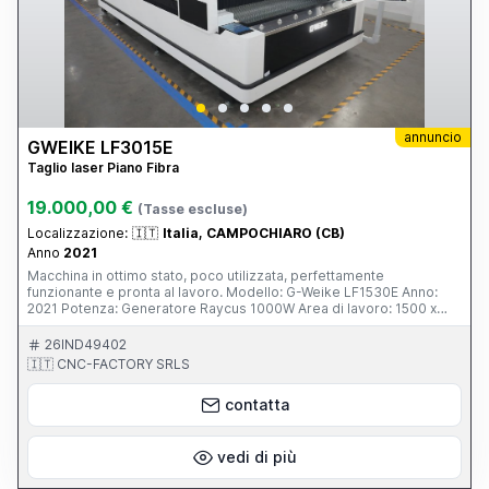
annuncio
GWEIKE LF3015E
Taglio laser Piano Fibra
19.000,00 €
(Tasse escluse)
Localizzazione:
🇮🇹
Italia, CAMPOCHIARO (CB)
Anno
2021
Macchina in ottimo stato, poco utilizzata, perfettamente
funzionante e pronta al lavoro. Modello: G-Weike LF1530E Anno:
2021 Potenza: Generatore Raycus 1000W Area di lavoro: 1500 x
3000 mm (o 1530 x 3050 mm) Caratteristiche principali: Taglio di
alta precisione su acciaio al carbonio, inox, alluminio e altri metalli
26IND49402
Eccellente qualità di taglio su spessori fino a 8 mm su ferro e 4 mm
🇮🇹 CNC-FACTORY SRLS
su inox (a seconda del materiale) Motori servo, guide di alta qualità
e struttura robusta tipica G-Weike Sistema di controllo user-
contatta
friendly Consumi energetici contenuti rispetto a macchine più
potenti Ideale per carpenteria leggera/media, produzione di
particolari, cancelli, arredo metallico, componenti industriali Motivo
della vendita: upgrade a potenza superiore. La macchina è stata
vedi di più
sempre manutenuta con ricambi originali ed è visibile in funzione.
Prezzo: trattabile - contattami per maggiori informazioni e