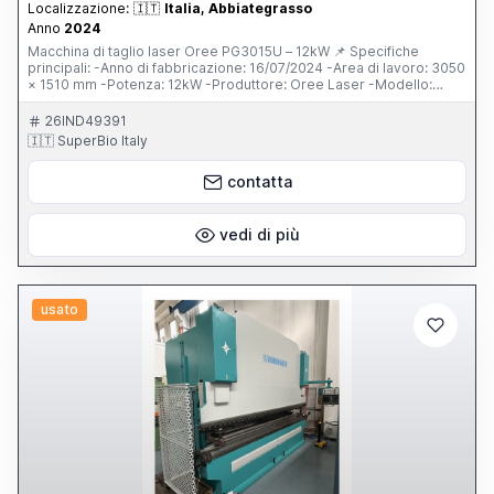
Localizzazione:
🇮🇹
Italia, Abbiategrasso
Anno
2024
Macchina di taglio laser Oree PG3015U – 12kW 📌 Specifiche
principali: -Anno di fabbricazione: 16/07/2024 -Area di lavoro: 3050
× 1510 mm -Potenza: 12kW -Produttore: Oree Laser -Modello:
PG3015U -Stato: quasi nuova (meno di 5 ore di taglio) 📌
Componenti e accessori inclusi: -Testa laser BOCI Auto Focus
26IND49391
BLT642H -Sistema di controllo FSCUT 8000 -Armadio di controllo
🇮🇹 SuperBio Italy
indipendente -Servo motore YASKAWA -Chiller ad acqua S&A -
Valvola proporzionale SMC -Stabilizzatore SBW-150KVA -
contatta
Compressore d’aria -Sistema di esaustione (tubi di esaustione) 📌
Alimentazione: -380V, 50Hz, 3ph
vedi di più
usato