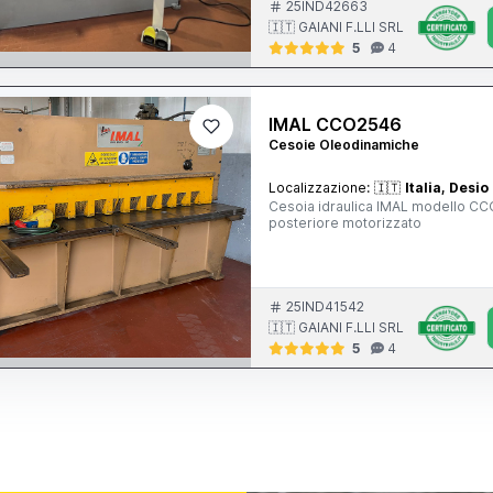
25IND42663
🇮🇹 GAIANI F.LLI SRL
5
4
IMAL CCO2546
Cesoie Oleodinamiche
Localizzazione:
🇮🇹
Italia, Desio
Cesoia idraulica IMAL modello C
posteriore motorizzato
25IND41542
🇮🇹 GAIANI F.LLI SRL
5
4