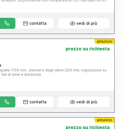
e idraulica , di precisione con comparatore, n.21 rulli diam.30 mm
e idraulica Rulliera Raccoglitore a forbice Pompa idraulica 35 Kw
 ansa e cesoia .
contatta
vedi di più
annuncio
prezzo su richiesta
o
le spalle 1700 mm , diametro degli alberi 200 mm, regolazione su
eccentrici, pareggiatore , riduttore Set di lame e distanziali
contatta
vedi di più
annuncio
prezzo su richiesta