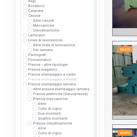
Aspi
Bordatrici
Calandre
Cesoie
Altre cesoie
Meccaniche
Oleodinamiche
Laminatoi
Linee di lavorazione
Altre linee di lavorazione
usato
Per lamiera
Pantografi
Posizionatori
Presse - altre tipologie
Presse piegatrici
Presse stampaggio a caldo
Presse stampaggio a freddo
Presse stampaggio lamiera
Altre presse stampaggio lamiera
Presse elettriche (Servopresse)
Presse meccaniche
Altre
Collo di cigno
Due montanti
Quattro montanti
Presse oleodinamiche
Altre
usato
Collo di cigno