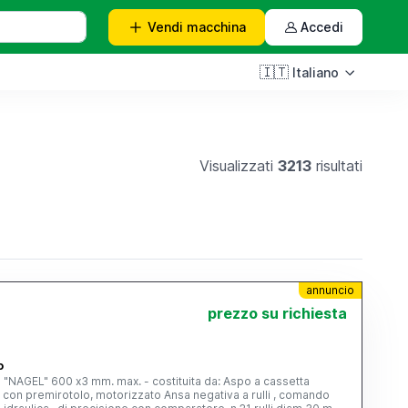
Vendi
macchina
Accedi
🇮🇹
Italiano
Visualizzati
3213
risultati
annuncio
prezzo su richiesta
o
ca "NAGEL" 600 x3 mm. max. - costituita da: Aspo a cassetta