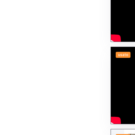
usato