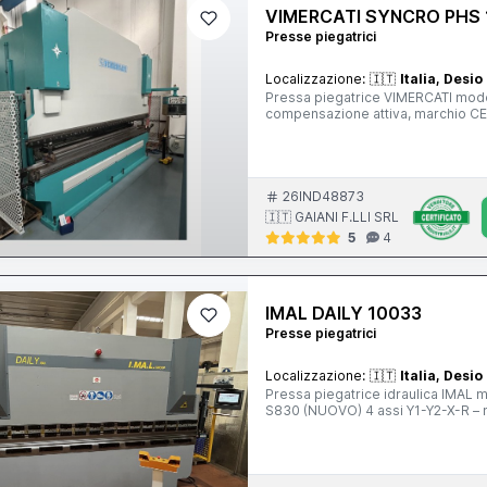
VIMERCATI SYNCRO PHS 
Presse piegatrici
Localizzazione:
🇮🇹
Italia, Desio
Pressa piegatrice VIMERCATI mode
compensazione attiva, marchio C
26IND48873
🇮🇹 GAIANI F.LLI SRL
5
4
IMAL DAILY 10033
Presse piegatrici
Localizzazione:
🇮🇹
Italia, Desio
Pressa piegatrice idraulica IMAL
S830 (NUOVO) 4 assi Y1-Y2-X-R – 