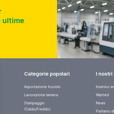
r
 ultime
Categorie popolari
I nostri
Asportazione truciolo
Inserisci a
Lavorazione lamiera
Wanted
Stampaggio
News
(Caldo/Freddo)
Parliamo di 