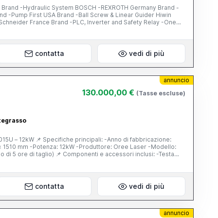
 Brand -Hydraulic System BOSCH -REXROTH Germany Brand -
and -Pump First USA Brand -Ball Screw & Linear Guider Hiwin
Schneider France Brand -PLC, Inverter and Safety Relay -One
) -Pedale di comando: Pizzato (Italia) -Pompa idraulica: First
uide lineari: Hiwin -Impianto elettrico: Schneider Electric (Francia)
 -Un set di punzone e matrice standard
contatta
vedi di più
annuncio
130.000,00 €
(Tasse escluse)
ategrasso
: -Anno di fabbricazione:
ponenti e accessori inclusi: -Testa
istema di controllo FSCUT 8000 -Armadio di controllo
WA -Chiller ad acqua S&A -Valvola proporzionale SMC -
sore d’aria -Sistema di esaustione (tubi di esaustione) 📌
contatta
vedi di più
annuncio