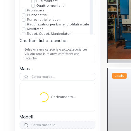
Due montanti
Quattro montanti
Profilatrici
Punzonatrici
Punzonatrici e laser
Raddrizzatrici per barre, profilati e tubi
Rivettatrici
Robot, Cobot, Manipolatori
Altri robot cobot manipolatori
Caratteristiche tecniche
Per saldatura
Rullatrici
Seleziona una categoria o sottocategoria per
Sbarbatrici sbavatrici
visualizzare le relative caratteristiche
Scantonatrici
tecniche
Smussatrici
Spianatrici
Marca
Taglio laser
usato
3D
Caricamento...
Altri
C02
Fibra
Altro
Caricamento...
Laser tubo
Piano
Altri
C02
Modelli
Fibra
Taglio plasma