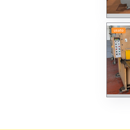
usato