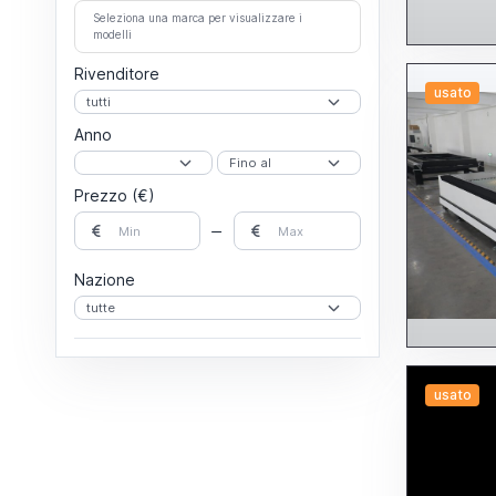
Seleziona una marca per visualizzare i
modelli
Rivenditore
usato
Anno
Prezzo (€)
Nazione
usato