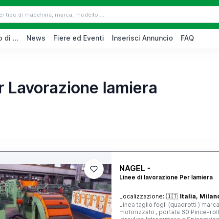
 di ...
News
Fiere ed Eventi
Inserisci Annuncio
FAQ
r Lavorazione lamiera
NAGEL -
Linee di lavorazione Per lamiera
Localizzazione:
🇮🇹
Italia, Milan
Linea taglio fogli (quadrotti ) mar
motorizzato , portata 60 Pince-roll con premirotolo, motorizzato Ansa negativa a rulli , comando