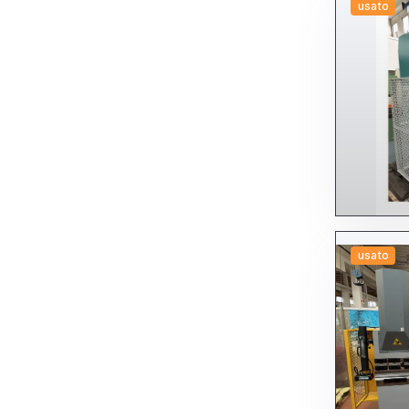
usato
usato