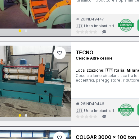
idraulico Introduttore a Spianatric
Gruppo di misura Cesoia orientabil
, per il comando della spianatrice,
26IND49447
🇮🇹 Urso Impianti srl
TECNO
Cesoie Altre cesoie
Localizzazione:
🇮🇹
Italia, Milan
Cesoia a lame circolari, luce fra 
26IND49446
🇮🇹 Urso Impianti srl
COLGAR 3000 x 100 ton