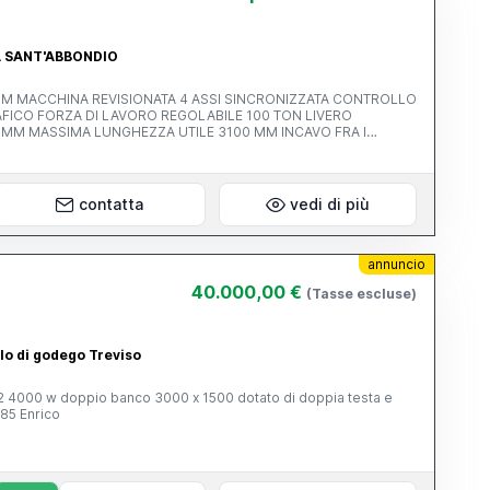
RA SANT'ABBONDIO
 TON LIVERO
AVO FRA I
contatta
vedi di più
annuncio
40.000,00 €
(Tasse escluse)
ello di godego Treviso
ta e
85 Enrico