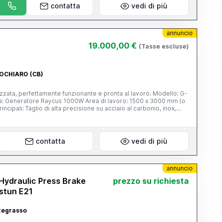
contatta
vedi di più
annuncio
19.000,00 €
(Tasse escluse)
POCHIARO (CB)
izzata, perfettamente funzionante e pronta al lavoro. Modello: G-
us 1000W Area di lavoro: 1500 x 3000 mm (o
o al carbonio, inox,
 qualità di taglio su spessori fino a 8 mm su ferro e 4 mm su inox
rvo, guide di alta qualità e struttura robusta tipica G-Weike
 Consumi energetici contenuti rispetto a macchine più potenti
a, produzione di particolari, cancelli, arredo metallico,
contatta
vedi di più
nali ed è visibile in funzione. Prezzo: trattabile - contattami
ideo Possibilità di visione e prova su appuntamento.
annuncio
ydraulic Press Brake
prezzo su richiesta
stun E21
ategrasso