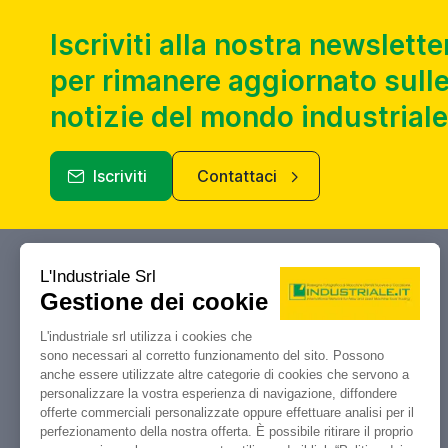
Iscriviti alla nostra newslette
per rimanere aggiornato sulle
notizie del mondo industriale
Iscriviti
Contattaci
Industriale.it
Il tuo portale di riferimento per
compravendita, aste e liquidazioni di
macchine utensili e macchinari
industriali.