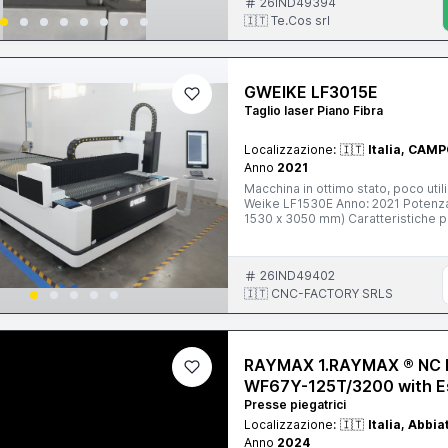
26IND49394
🇮🇹 Te.Cos srl
GWEIKE LF3015E
Taglio laser Piano Fibra
Localizzazione:
🇮🇹
Italia, CAM
Anno
2021
Macchina in ottimo stato, poco util
Weike LF1530E Anno: 2021 Potenza: Generatore Rayc
1530 x 3050 mm) Caratteristiche principali: Taglio di alta precisione su acciai
alluminio e altri metalli Eccellente
(a seconda del materiale) Motori se
Sistema di controllo user-friendly
26IND49402
Ideale per carpenteria leggera/medi
componenti industriali Motivo della vendita: upgrade a potenza superiore. La macchina è stata
🇮🇹 CNC-FACTORY SRLS
sempre manutenuta con ricambi origi
per maggiori informazioni e foto/v
RAYMAX 1.RAYMAX ® NC H
WF67Y-125T/3200 with E
Presse piegatrici
Localizzazione:
🇮🇹
Italia, Abbi
Anno
2024