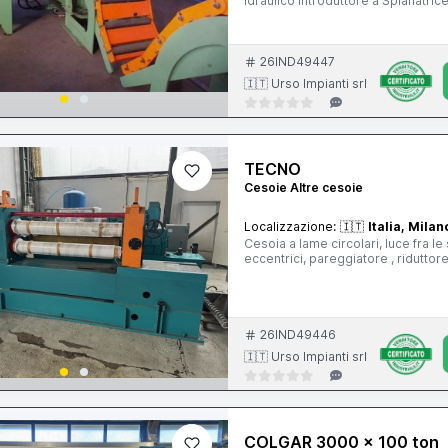
idraulico Introduttore a Spianatric
Gruppo di misura Cesoia orientabil
, per il comando della spianatrice,
26IND49447
🇮🇹 Urso Impianti srl
TECNO
Cesoie Altre cesoie
Localizzazione:
🇮🇹
Italia, Milan
Cesoia a lame circolari, luce fra 
26IND49446
🇮🇹 Urso Impianti srl
COLGAR 3000 x 100 ton