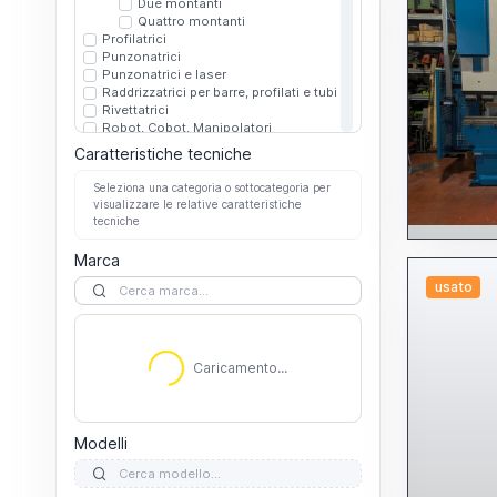
Due montanti
Quattro montanti
Profilatrici
Punzonatrici
Punzonatrici e laser
Raddrizzatrici per barre, profilati e tubi
Rivettatrici
Robot, Cobot, Manipolatori
Altri robot cobot manipolatori
Caratteristiche tecniche
Per saldatura
Rullatrici
Seleziona una categoria o sottocategoria per
Sbarbatrici sbavatrici
visualizzare le relative caratteristiche
Scantonatrici
tecniche
Smussatrici
Spianatrici
Marca
Taglio laser
usato
3D
Altri
Caricamento...
C02
Fibra
Altro
Caricamento...
Laser tubo
Piano
Altri
C02
Modelli
Fibra
Taglio plasma