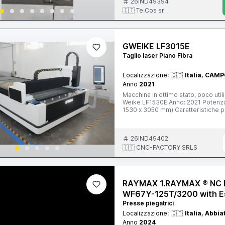
26IND49394
🇮🇹 Te.Cos srl
GWEIKE LF3015E
Taglio laser Piano Fibra
Localizzazione:
🇮🇹
Italia, CAM
Anno
2021
Macchina in ottimo stato, poco util
Weike LF1530E Anno: 2021 Potenza: Generatore Rayc
1530 x 3050 mm) Caratteristiche principali: Taglio di alta precisione su acciai
alluminio e altri metalli Eccellente
(a seconda del materiale) Motori se
Sistema di controllo user-friendly
26IND49402
Ideale per carpenteria leggera/medi
componenti industriali Motivo della vendita: upgrade a potenza superiore. La macchina è stata
🇮🇹 CNC-FACTORY SRLS
sempre manutenuta con ricambi origi
per maggiori informazioni e foto/v
RAYMAX 1.RAYMAX ® NC H
WF67Y-125T/3200 with E
Presse piegatrici
Localizzazione:
🇮🇹
Italia, Abbi
Anno
2024