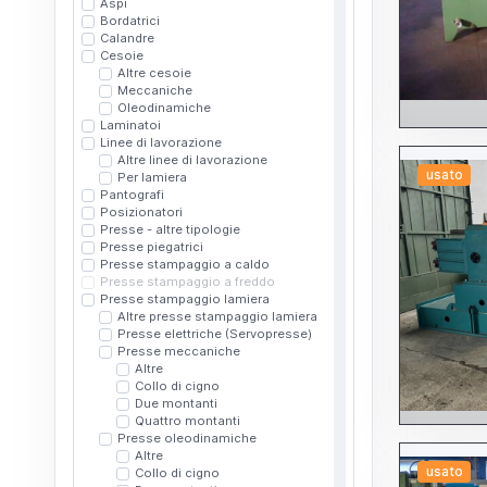
Aspi
Bordatrici
Calandre
Cesoie
Altre cesoie
Meccaniche
Oleodinamiche
Laminatoi
Linee di lavorazione
Altre linee di lavorazione
usato
Per lamiera
Pantografi
Posizionatori
Presse - altre tipologie
Presse piegatrici
Presse stampaggio a caldo
Presse stampaggio a freddo
Presse stampaggio lamiera
Altre presse stampaggio lamiera
Presse elettriche (Servopresse)
Presse meccaniche
Altre
Collo di cigno
Due montanti
Quattro montanti
Presse oleodinamiche
Altre
usato
Collo di cigno