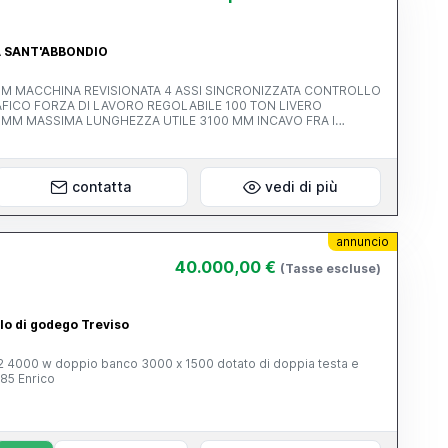
RA SANT'ABBONDIO
 TON LIVERO
AVO FRA I
contatta
vedi di più
annuncio
40.000,00 €
(Tasse escluse)
ello di godego Treviso
ta e
85 Enrico