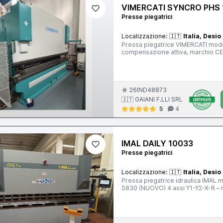
VIMERCATI SYNCRO PHS 
Presse piegatrici
Localizzazione:
🇮🇹
Italia, Desio
Pressa piegatrice VIMERCATI mode
compensazione attiva, marchio C
26IND48873
🇮🇹 GAIANI F.LLI SRL
5
4
IMAL DAILY 10033
Presse piegatrici
Localizzazione:
🇮🇹
Italia, Desio
Pressa piegatrice idraulica IMAL
S830 (NUOVO) 4 assi Y1-Y2-X-R – 