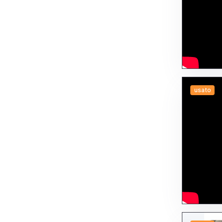
usato