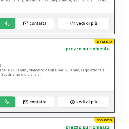
e idraulica , di precisione con comparatore, n.21 rulli diam.30 mm
e idraulica Rulliera Raccoglitore a forbice Pompa idraulica 35 Kw
 ansa e cesoia .
contatta
vedi di più
annuncio
prezzo su richiesta
o
le spalle 1700 mm , diametro degli alberi 200 mm, regolazione su
eccentrici, pareggiatore , riduttore Set di lame e distanziali
contatta
vedi di più
annuncio
prezzo su richiesta