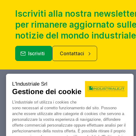
Iscriviti alla nostra newslette
per rimanere aggiornato sulle
notizie del mondo industriale
Iscriviti
Contattaci
Industriale.it
Il tuo portale di riferimento per
compravendita, aste e liquidazioni di
macchine utensili e macchinari
industriali.