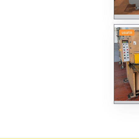
usato