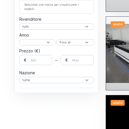
Seleziona una marca per visualizzare i
modelli
Rivenditore
usato
Anno
Prezzo (€)
Nazione
usato