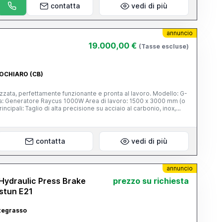
contatta
vedi di più
annuncio
19.000,00 €
(Tasse escluse)
POCHIARO (CB)
izzata, perfettamente funzionante e pronta al lavoro. Modello: G-
us 1000W Area di lavoro: 1500 x 3000 mm (o
o al carbonio, inox,
 qualità di taglio su spessori fino a 8 mm su ferro e 4 mm su inox
rvo, guide di alta qualità e struttura robusta tipica G-Weike
 Consumi energetici contenuti rispetto a macchine più potenti
a, produzione di particolari, cancelli, arredo metallico,
contatta
vedi di più
nali ed è visibile in funzione. Prezzo: trattabile - contattami
ideo Possibilità di visione e prova su appuntamento.
annuncio
ydraulic Press Brake
prezzo su richiesta
stun E21
ategrasso