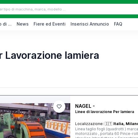
 di ...
News
Fiere ed Eventi
Inserisci Annuncio
FAQ
r Lavorazione lamiera
NAGEL -
Linee di lavorazione Per lamiera
Localizzazione:
🇮🇹
Italia, Milan
Linea taglio fogli (quadrotti ) mar
motorizzato , portata 60 Pince-roll con premirotolo, motorizzato Ansa negativa a rulli , comando