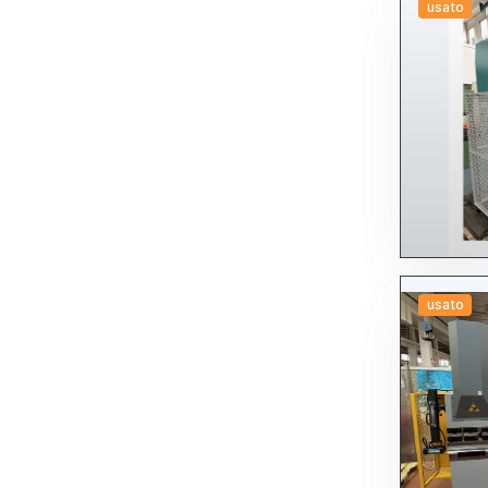
usato
usato