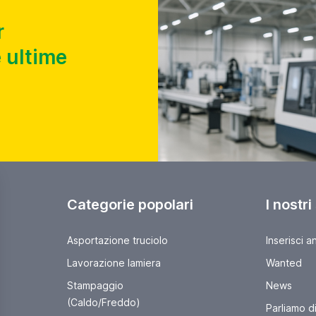
r
 ultime
Categorie popolari
I nostri
Asportazione truciolo
Inserisci a
Lavorazione lamiera
Wanted
Stampaggio
News
(Caldo/Freddo)
Parliamo di 