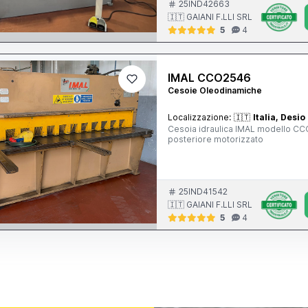
25IND42663
🇮🇹 GAIANI F.LLI SRL
5
4
IMAL CCO2546
Cesoie Oleodinamiche
Localizzazione:
🇮🇹
Italia, Desio
Cesoia idraulica IMAL modello C
posteriore motorizzato
25IND41542
🇮🇹 GAIANI F.LLI SRL
5
4