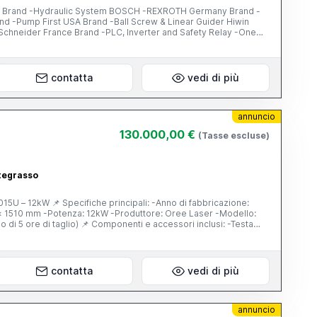
 Brand -Hydraulic System BOSCH -REXROTH Germany Brand -
and -Pump First USA Brand -Ball Screw & Linear Guider Hiwin
Schneider France Brand -PLC, Inverter and Safety Relay -One
) -Pedale di comando: Pizzato (Italia) -Pompa idraulica: First
uide lineari: Hiwin -Impianto elettrico: Schneider Electric (Francia)
 -Un set di punzone e matrice standard
contatta
vedi di più
annuncio
130.000,00 €
(Tasse escluse)
ategrasso
: -Anno di fabbricazione:
ponenti e accessori inclusi: -Testa
istema di controllo FSCUT 8000 -Armadio di controllo
WA -Chiller ad acqua S&A -Valvola proporzionale SMC -
sore d’aria -Sistema di esaustione (tubi di esaustione) 📌
contatta
vedi di più
annuncio