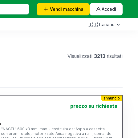
Vendi
macchina
Accedi
🇮🇹
Italiano
Visualizzati
3213
risultati
annuncio
prezzo su richiesta
o
ca "NAGEL" 600 x3 mm. max. - costituita da: Aspo a cassetta