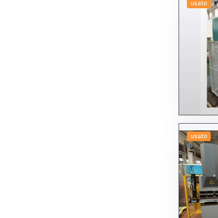
usato
usato