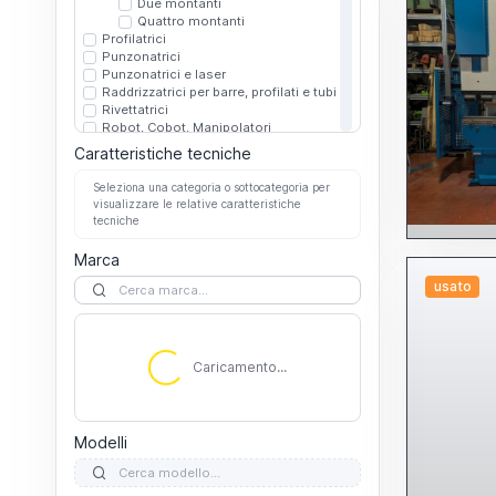
Due montanti
Quattro montanti
Profilatrici
Punzonatrici
Punzonatrici e laser
Raddrizzatrici per barre, profilati e tubi
Rivettatrici
Robot, Cobot, Manipolatori
Altri robot cobot manipolatori
Caratteristiche tecniche
Per saldatura
Rullatrici
Seleziona una categoria o sottocategoria per
Sbarbatrici sbavatrici
visualizzare le relative caratteristiche
Scantonatrici
tecniche
Smussatrici
Spianatrici
Marca
Taglio laser
usato
3D
Altri
C02
Fibra
Altro
Caricamento...
Caricamento...
Laser tubo
Piano
Altri
C02
Modelli
Fibra
Taglio plasma