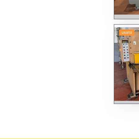
usato