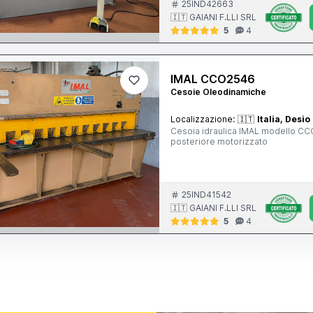
25IND42663
🇮🇹 GAIANI F.LLI SRL
5
4
IMAL CCO2546
Cesoie Oleodinamiche
Localizzazione:
🇮🇹
Italia, Desio
Cesoia idraulica IMAL modello C
posteriore motorizzato
25IND41542
🇮🇹 GAIANI F.LLI SRL
5
4