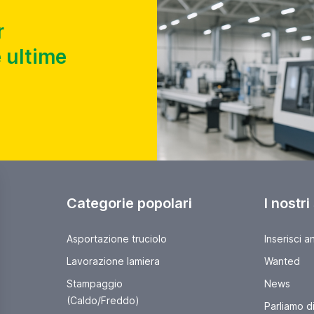
r
 ultime
Categorie popolari
I nostri
Asportazione truciolo
Inserisci a
Lavorazione lamiera
Wanted
Stampaggio
News
(Caldo/Freddo)
Parliamo di 