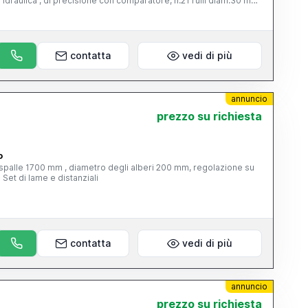
e idraulica , di precisione con comparatore, n.21 rulli diam.30 mm
e idraulica Rulliera Raccoglitore a forbice Pompa idraulica 35 Kw
 ansa e cesoia .
contatta
vedi di più
annuncio
prezzo su richiesta
o
le spalle 1700 mm , diametro degli alberi 200 mm, regolazione su
eccentrici, pareggiatore , riduttore Set di lame e distanziali
contatta
vedi di più
annuncio
prezzo su richiesta