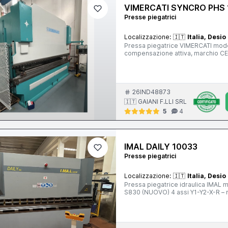
VIMERCATI SYNCRO PHS 
Presse piegatrici
Localizzazione:
🇮🇹
Italia, Desio
Pressa piegatrice VIMERCATI mode
compensazione attiva, marchio C
26IND48873
🇮🇹 GAIANI F.LLI SRL
5
4
IMAL DAILY 10033
Presse piegatrici
Localizzazione:
🇮🇹
Italia, Desio
Pressa piegatrice idraulica IMAL
S830 (NUOVO) 4 assi Y1-Y2-X-R – 