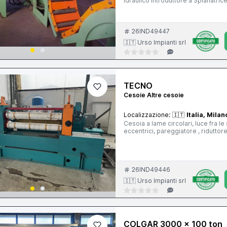
idraulico Introduttore a Spianatric
Gruppo di misura Cesoia orientabil
, per il comando della spianatrice,
26IND49447
🇮🇹 Urso Impianti srl
TECNO
Cesoie Altre cesoie
Localizzazione:
🇮🇹
Italia, Milan
Cesoia a lame circolari, luce fra 
26IND49446
🇮🇹 Urso Impianti srl
COLGAR 3000 x 100 ton