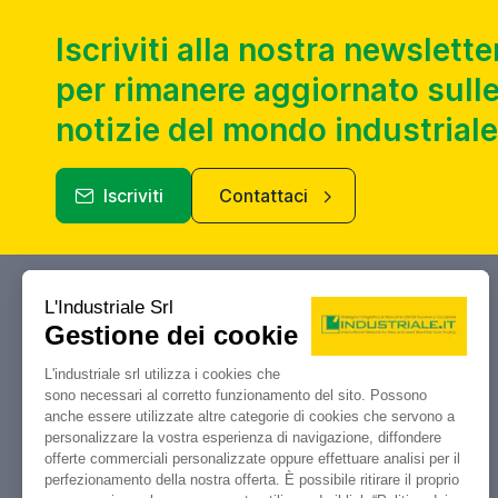
Iscriviti alla nostra newslette
per rimanere aggiornato sulle
notizie del mondo industriale
Iscriviti
Contattaci
Industriale.it
Il tuo portale di riferimento per
compravendita, aste e liquidazioni di
macchine utensili e macchinari
industriali.