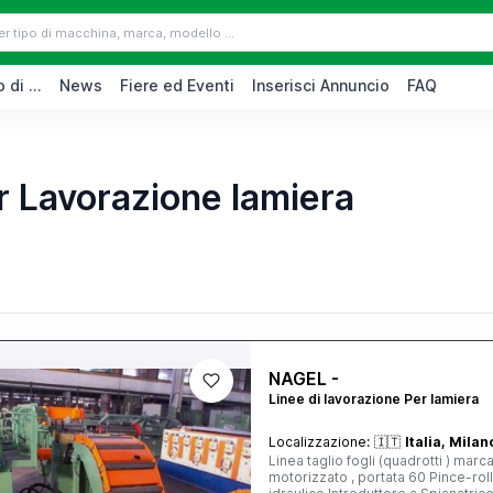
 di ...
News
Fiere ed Eventi
Inserisci Annuncio
FAQ
r Lavorazione lamiera
NAGEL -
Linee di lavorazione Per lamiera
Localizzazione:
🇮🇹
Italia, Milan
Linea taglio fogli (quadrotti ) mar
motorizzato , portata 60 Pince-roll con premirotolo, motorizzato Ansa negativa a rulli , comando