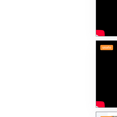
usato