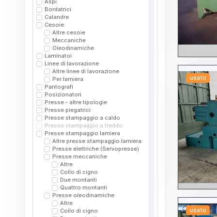
Aspi
Bordatrici
Calandre
Cesoie
Altre cesoie
Meccaniche
Oleodinamiche
Laminatoi
Linee di lavorazione
Altre linee di lavorazione
usato
Per lamiera
Pantografi
Posizionatori
Presse - altre tipologie
Presse piegatrici
Presse stampaggio a caldo
Presse stampaggio a freddo
Presse stampaggio lamiera
Altre presse stampaggio lamiera
Presse elettriche (Servopresse)
Presse meccaniche
Altre
Collo di cigno
Due montanti
Quattro montanti
Presse oleodinamiche
Altre
usato
Collo di cigno