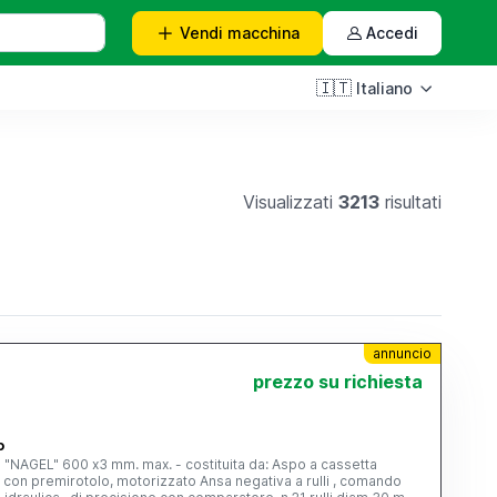
Vendi
macchina
Accedi
🇮🇹
Italiano
Visualizzati
3213
risultati
annuncio
prezzo su richiesta
o
ca "NAGEL" 600 x3 mm. max. - costituita da: Aspo a cassetta