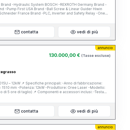
 Brand -Hydraulic System BOSCH -REXROTH Germany Brand -
and -Pump First USA Brand -Ball Screw & Linear Guider Hiwin
Schneider France Brand -PLC, Inverter and Safety Relay -One
) -Pedale di comando: Pizzato (Italia) -Pompa idraulica: First
uide lineari: Hiwin -Impianto elettrico: Schneider Electric (Francia)
 -Un set di punzone e matrice standard
contatta
vedi di più
annuncio
130.000,00 €
(Tasse escluse)
ategrasso
: -Anno di fabbricazione:
ponenti e accessori inclusi: -Testa
istema di controllo FSCUT 8000 -Armadio di controllo
WA -Chiller ad acqua S&A -Valvola proporzionale SMC -
sore d’aria -Sistema di esaustione (tubi di esaustione) 📌
contatta
vedi di più
annuncio