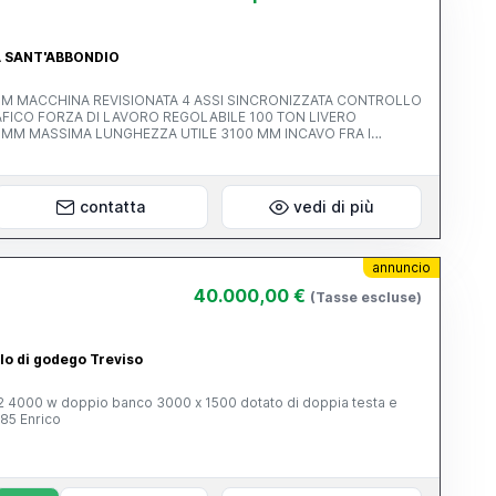
RA SANT'ABBONDIO
 TON LIVERO
AVO FRA I
contatta
vedi di più
annuncio
40.000,00 €
(Tasse escluse)
ello di godego Treviso
ta e
85 Enrico