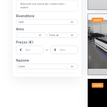
Seleziona una marca per visualizzare i
modelli
Rivenditore
usato
Anno
Prezzo (€)
Nazione
usato