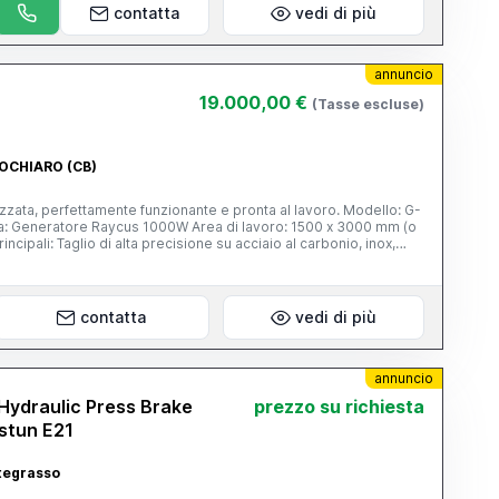
contatta
vedi di più
annuncio
19.000,00 €
(Tasse escluse)
POCHIARO (CB)
izzata, perfettamente funzionante e pronta al lavoro. Modello: G-
us 1000W Area di lavoro: 1500 x 3000 mm (o
o al carbonio, inox,
 qualità di taglio su spessori fino a 8 mm su ferro e 4 mm su inox
rvo, guide di alta qualità e struttura robusta tipica G-Weike
 Consumi energetici contenuti rispetto a macchine più potenti
a, produzione di particolari, cancelli, arredo metallico,
contatta
vedi di più
nali ed è visibile in funzione. Prezzo: trattabile - contattami
ideo Possibilità di visione e prova su appuntamento.
annuncio
ydraulic Press Brake
prezzo su richiesta
stun E21
ategrasso