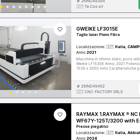
26IND49394
🇮🇹 Te.Cos srl
GWEIKE LF3015E
Taglio laser Piano Fibra
Localizzazione:
🇮🇹
Italia, CAM
Anno
2021
Macchina in ottimo stato, poco util
Weike LF1530E Anno: 2021 Potenza: Generatore Rayc
1530 x 3050 mm) Caratteristiche principali: Taglio di alta precisione su acciai
alluminio e altri metalli Eccellente
(a seconda del materiale) Motori se
Sistema di controllo user-friendly
26IND49402
Ideale per carpenteria leggera/medi
componenti industriali Motivo della vendita: upgrade a potenza superiore. La macchina è stata
🇮🇹 CNC-FACTORY SRLS
sempre manutenuta con ricambi origi
per maggiori informazioni e foto/v
RAYMAX 1.RAYMAX ® NC H
WF67Y-125T/3200 with E
Presse piegatrici
Localizzazione:
🇮🇹
Italia, Abbi
Anno
2024