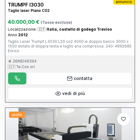
annuncio
TRUMPF l3030
Taglio laser Piano C02
40.000,00 €
(Tasse escluse)
Localizzazione:
🇮🇹
Italia, castello di godego Treviso
Anno
2012
Taglio Laser Trumpf L3030 L20 co2 4000 w doppio banco 3000 x
1500 dotato di doppia testa e taglio aria compressa. 340-4892685
Enrico
26IND49394
🇮🇹 Te.Cos srl
contatta
vedi di più
usato