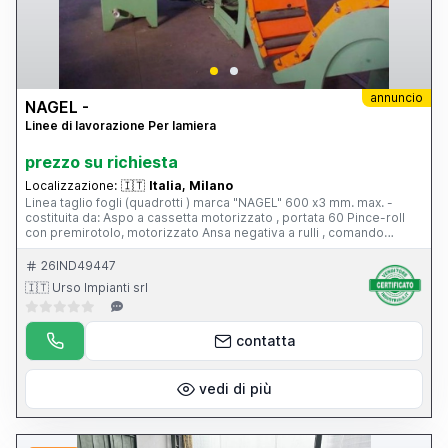
annuncio
NAGEL -
Linee di lavorazione Per lamiera
prezzo su richiesta
Localizzazione:
🇮🇹
Italia, Milano
Linea taglio fogli (quadrotti ) marca "NAGEL" 600 x3 mm. max. -
costituita da: Aspo a cassetta motorizzato , portata 60 Pince-roll
con premirotolo, motorizzato Ansa negativa a rulli , comando
idraulico Introduttore a Spianatrice idraulica , di precisione con
comparatore, n.21 rulli diam.30 mm Gruppo di misura Cesoia
26IND49447
orientabile idraulica Rulliera Raccoglitore a forbice Pompa idraulica
🇮🇹 Urso Impianti srl
35 Kw , per il comando della spianatrice, ansa e cesoia .
contatta
vedi di più