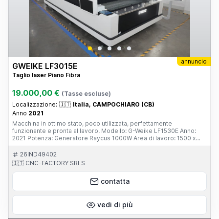
annuncio
GWEIKE LF3015E
Taglio laser Piano Fibra
19.000,00 €
(Tasse escluse)
Localizzazione:
🇮🇹
Italia, CAMPOCHIARO (CB)
Anno
2021
Macchina in ottimo stato, poco utilizzata, perfettamente
funzionante e pronta al lavoro. Modello: G-Weike LF1530E Anno:
2021 Potenza: Generatore Raycus 1000W Area di lavoro: 1500 x
3000 mm (o 1530 x 3050 mm) Caratteristiche principali: Taglio di
alta precisione su acciaio al carbonio, inox, alluminio e altri metalli
26IND49402
Eccellente qualità di taglio su spessori fino a 8 mm su ferro e 4 mm
🇮🇹 CNC-FACTORY SRLS
su inox (a seconda del materiale) Motori servo, guide di alta qualità
e struttura robusta tipica G-Weike Sistema di controllo user-
contatta
friendly Consumi energetici contenuti rispetto a macchine più
potenti Ideale per carpenteria leggera/media, produzione di
particolari, cancelli, arredo metallico, componenti industriali Motivo
della vendita: upgrade a potenza superiore. La macchina è stata
vedi di più
sempre manutenuta con ricambi originali ed è visibile in funzione.
Prezzo: trattabile - contattami per maggiori informazioni e