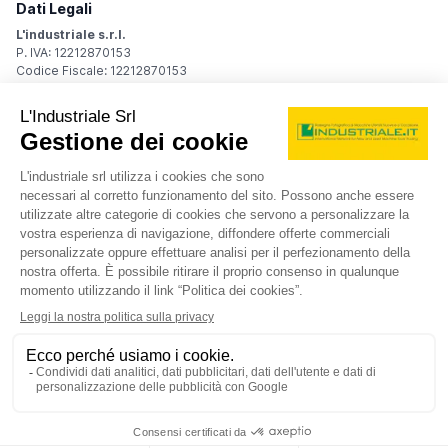
Dati Legali
L'industriale s.r.l.
P. IVA: 12212870153
Codice Fiscale: 12212870153
Sede Legale
Via Carlo Dolci, 32
20148 Milano (MI)
Italy
Registro Imprese
Iscrizione R.I.: 12212870153
REA: MI-1539011
Capitale sociale: Euro 10.400,00 i.v.
Contatti
info@industriale.it
PEC:
industriale@pec.industriale.it
02 8969 3116
© 2026 L'industriale s.r.l. - Tutti i diritti riservati
Informativa privacy - Cookie
|
Condizioni di navigazione
|