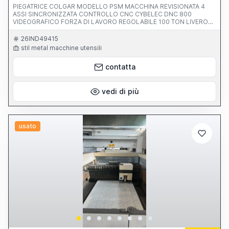
PIEGATRICE COLGAR MODELLO PSM MACCHINA REVISIONATA 4
ASSI SINCRONIZZATA CONTROLLO CNC CYBELEC DNC 800
VIDEOGRAFICO FORZA DI LAVORO REGOLABILE 100 TON LIVERO
PASSAGGIO FRA I MONTANTI 2600 MM MASSIMA LUNGHEZZA
UTILE 3100 MM INCAVO FRA I MONTANTI 350 MM CORSA
26IND49415
REGOLABILE 200 MM VELOCITA DISCESA REGOLABILE 100 MM/S DI
stil metal macchine utensili
LAVORO 0-20 MM/SEC DI RITORNO 0-112 MM/SEC DISTANZA
MASSIMA FRA TAVOLA E PESTINE 400 MM PRESSIONE D'ESERCIZIO
contatta
290 BAR POTENZA MOTORE 15 KW PESO 8000 KG CORSA ASSE X
750 MM CORSA ASSE R 150 MM
vedi di più
usato