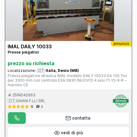
annuncio
IMAL DAILY 10033
Presse piegatrici
prezzo su richiesta
Localizzazione:
🇮🇹
Italia, Desio (MB)
Pressa piegatrice idraulica IMAL modello DAILY 10033 DA 100 Ton
per 3300 mm con controllo ESA S830 (NUOVO) 4 assi Y1-Y2-X-R –
marchio CE
25IND42663
🇮🇹 GAIANI F.LLI SRL
5
4
contatta
vedi di più