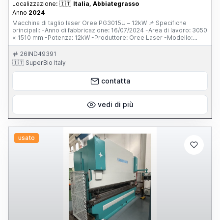
Localizzazione:
🇮🇹
Italia, Abbiategrasso
Anno
2024
Macchina di taglio laser Oree PG3015U – 12kW 📌 Specifiche
principali: -Anno di fabbricazione: 16/07/2024 -Area di lavoro: 3050
× 1510 mm -Potenza: 12kW -Produttore: Oree Laser -Modello:
PG3015U -Stato: quasi nuova (meno di 5 ore di taglio) 📌
Componenti e accessori inclusi: -Testa laser BOCI Auto Focus
26IND49391
BLT642H -Sistema di controllo FSCUT 8000 -Armadio di controllo
🇮🇹 SuperBio Italy
indipendente -Servo motore YASKAWA -Chiller ad acqua S&A -
Valvola proporzionale SMC -Stabilizzatore SBW-150KVA -
contatta
Compressore d’aria -Sistema di esaustione (tubi di esaustione) 📌
Alimentazione: -380V, 50Hz, 3ph
vedi di più
usato