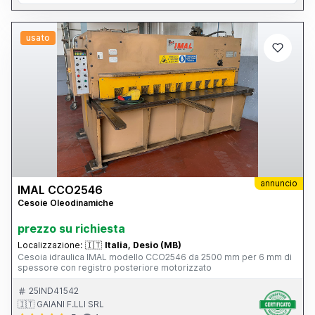
usato
annuncio
IMAL CCO2546
Cesoie Oleodinamiche
prezzo su richiesta
Localizzazione:
🇮🇹
Italia, Desio (MB)
Cesoia idraulica IMAL modello CCO2546 da 2500 mm per 6 mm di
spessore con registro posteriore motorizzato
25IND41542
🇮🇹 GAIANI F.LLI SRL