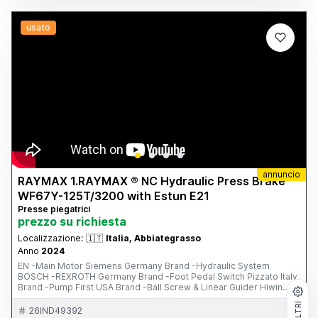
foto/video Possibilità di visione e prova su appuntamento.
usato
annuncio
RAYMAX 1.RAYMAX ® NC Hydraulic Press Brake
WF67Y-125T/3200 with Estun E21
Presse piegatrici
prezzo su richiesta
Localizzazione:
🇮🇹
Italia, Abbiategrasso
Anno
2024
EN -Main Motor Siemens Germany Brand -Hydraulic System
BOSCH -REXROTH Germany Brand -Foot Pedal Switch Pizzato Italy
Brand -Pump First USA Brand -Ball Screw & Linear Guider Hiwin
Chinese Brand -Electrical System Schneider France Brand -PLC,
FILTRI
Inverter and Safety Relay -One Set of Standard Punch & Die -------
26IND49392