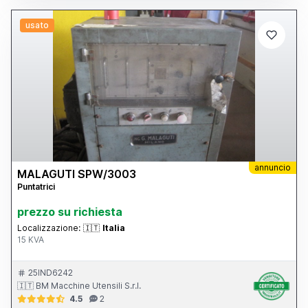
usato
annuncio
MALAGUTI SPW/3003
Puntatrici
prezzo su richiesta
Localizzazione:
🇮🇹
Italia
15 KVA
25IND6242
🇮🇹 BM Macchine Utensili S.r.l.
4.5
2