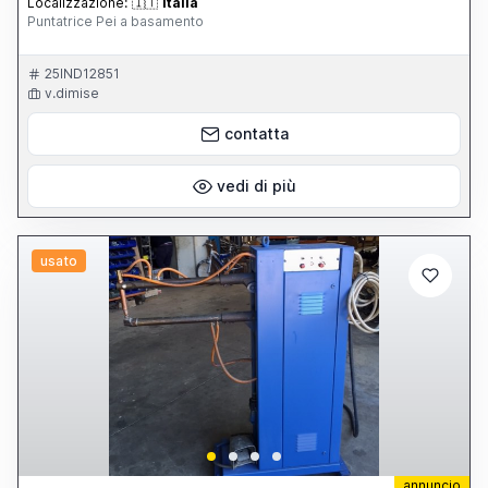
Localizzazione:
🇮🇹
Italia
Puntatrice Pei a basamento
25IND12851
v.dimise
contatta
vedi di più
usato
annuncio