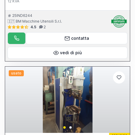
12 KVA
25IND6244
🇮🇹 BM Macchine Utensili S.r.l.
4.5
2
contatta
vedi di più
usato