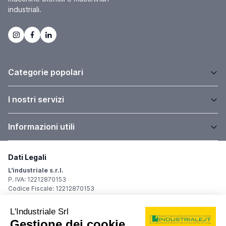
industriali.
Categorie popolari
I nostri servizi
Informazioni utili
Dati Legali
L'industriale s.r.l.
P. IVA: 12212870153
Codice Fiscale: 12212870153
Sede Legale
Via Carlo Dolci, 32