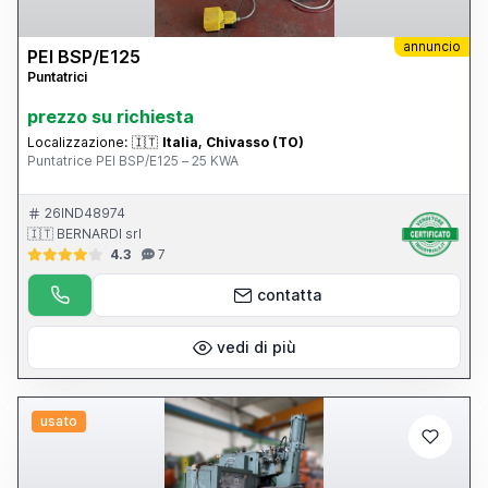
annuncio
PEI BSP/E125
Puntatrici
prezzo su richiesta
Localizzazione:
🇮🇹
Italia, Chivasso (TO)
Puntatrice PEI BSP/E125 – 25 KWA
26IND48974
🇮🇹 BERNARDI srl
4.3
7
contatta
vedi di più
usato