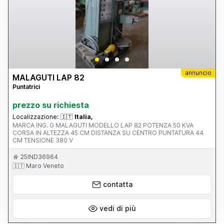
annuncio
MALAGUTI LAP 82
Puntatrici
prezzo su richiesta
Localizzazione:
🇮🇹
Italia,
MARCA ING. G MALAGUTI MODELLO LAP 82 POTENZA 50 KVA
CORSA IN ALTEZZA 45 CM DISTANZA SU CENTRO PUNTATURA 44
CM TENSIONE 380 V
25IND36964
🇮🇹 Maro Veneto
contatta
vedi di più