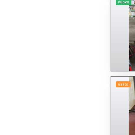
nuovo
usato