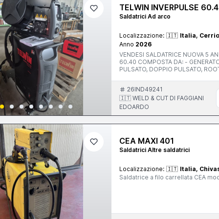
TELWIN INVERPULSE 60.
Saldatrici Ad arco
Localizzazione:
🇮🇹
Italia, Cerri
Anno
2026
VENDESI SALDATRICE NUOVA 5 ANNI GARANZIA MARCA: TELWIN MO
60.40 COMPOSTA DA: - GENERATORE MULTIPROCESSO MIG-MG MANUALE, SINGERGICO,
PULSATO, DOPPIO PULSATO, ROOT MMA E LIFT TIG - CENTRALIN
PORTABOMBOLA 4 RUOTE - TRAINAFILO TI 60.40 4 RULLI CON PANNELLO DIGITALE IMPOSTAZIONI
E REGOLAZIONI - CAVI CONNESSIONE 4M D70 ACQUA - TORCIA DELFO DM50 4M - CAVO MASSA
26IND49241
4M D.70 - RIDUTTORE CON OR
🇮🇹 WELD & CUT DI FAGGIANI
EDOARDO
CEA MAXI 401
Saldatrici Altre saldatrici
Localizzazione:
🇮🇹
Italia, Chiv