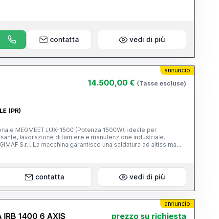
contatta
vedi di più
annuncio
14.500,00 €
(Tasse escluse)
ILE (PR)
ionale MEGMEET LUX-1500 (Potenza 1500W), ideale per
sante, lavorazione di lamiere e manutenzione industriale.
na saldatura ad altissima
eriali (acciaio inox, acciaio al carbonio, alluminio e rame),
ra e post-lavorazione grazie all'apporto termico localizzato che
icazione di Qualità: Certificato originale OQC (Quality Control
contatta
vedi di più
e verificabile ZF120043255100004. - Dotazione: Completa di
ronizzato e torcia ergonomica. - Documentazione: Manuale
ua italiana (GIMAF) incluso. - Normative: Macchinario a norme CE.
 prova di saldatura.
annuncio
IRB 1400 6 AXIS
prezzo su richiesta