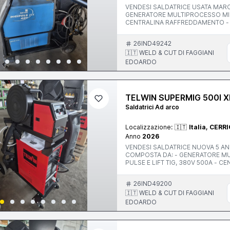
VENDESI SALDATRICE USATA MARCA: SAF-FRO MODELLO: DIGIPULS 3 420 COMPOSTA DA: -
GENERATORE MULTIPROCESSO MIG
CENTRALINA RAFFREDDAMENTO - PORTA BOMBOLA 4 RUOTE - TRAINAFILO 4 RULLI DVU P400
CON 4 RUOTE - CAVI CONNESSIONE 5M - TORCIA TRAFIMET ERGOPLUS 500 4M NUOVA - CAVO
26IND49242
🇮🇹 WELD & CUT DI FAGGIANI
EDOARDO
TELWIN SUPERMIG 500I 
Saldatrici Ad arco
Localizzazione:
🇮🇹
Italia, CERR
Anno
2026
VENDESI SALDATRICE NUOVA 5 ANNI GARANZIA MARCA: TELWIN MO
COMPOSTA DA: - GENERATORE M
PULSE E LIFT TIG, 380V 500A - CENTRALINA RAFFREDDAMENTO A LIQUIDO - TRAINAFILO 4 RULLI
TS550 - CAVI CONNESSIONE 4M ACQUA 70MM - PORTABOMBOLA 4 RUOTE - TORCIA DELFO DM50
26IND49200
🇮🇹 WELD & CUT DI FAGGIANI
EDOARDO