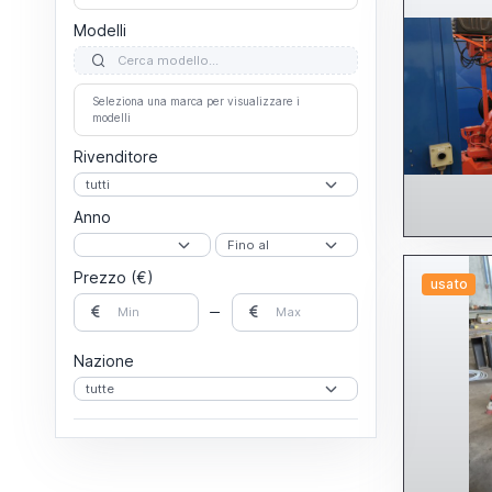
Modelli
Seleziona una marca per visualizzare i
modelli
Rivenditore
Anno
Prezzo (€)
usato
Nazione