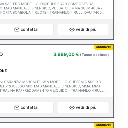
-MAG MANUALE, SINERGICO, PULSATO E MMA 380V 400A -
MASSA 4M D.70 CON PINZA 400A - RIDUTTORE CON OROLOGI HARRIS NUOVO
contatta
vedi di più
annuncio
XD
3.999,00 €
(Tasse escluse)
IONE
DELLO: SUPERMIG 500I XD
ULTIPROCESSO MIG-MAG MANUALE, SINERGICO, MMA, MMA
4M ACQUA - CAVO MASSA D.70MM CON PINZA 400A - RIDUTTORE OROLOGI HARRIS
contatta
vedi di più
annuncio