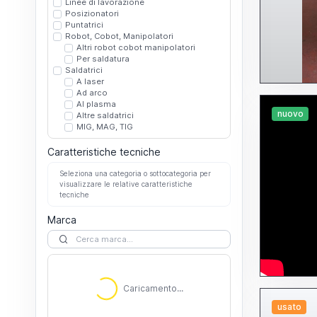
Linee di lavorazione
Posizionatori
Puntatrici
Robot, Cobot, Manipolatori
Altri robot cobot manipolatori
Per saldatura
Saldatrici
A laser
Ad arco
Al plasma
nuovo
Altre saldatrici
MIG, MAG, TIG
Caratteristiche tecniche
Seleziona una categoria o sottocategoria per
visualizzare le relative caratteristiche
tecniche
Marca
Caricamento...
Caricamento...
usato