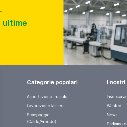
r
 ultime
Categorie popolari
I nostri
Asportazione truciolo
Inserisci a
Lavorazione lamiera
Wanted
Stampaggio
News
(Caldo/Freddo)
Parliamo di 