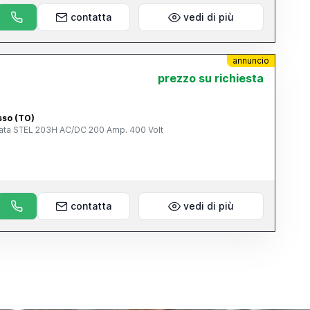
contatta
vedi di più
annuncio
prezzo su richiesta
asso (TO)
ddata STEL 203H AC/DC 200 Amp. 400 Volt
contatta
vedi di più