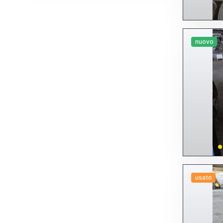
nuovo
usato