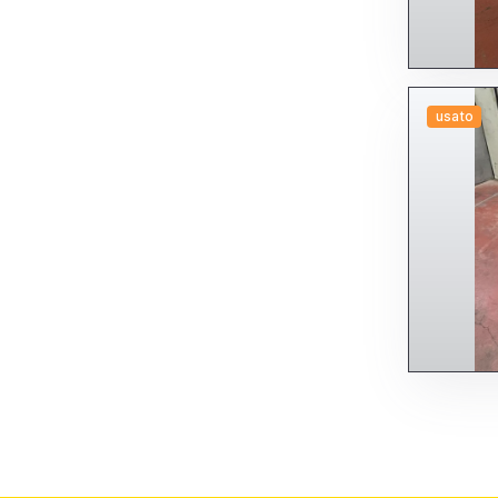
usato