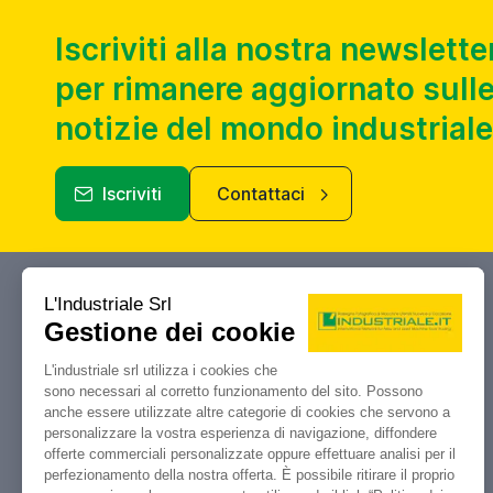
Iscriviti alla nostra newslette
per rimanere aggiornato sulle
notizie del mondo industriale
Iscriviti
Contattaci
Industriale.it
Il tuo portale di riferimento per
compravendita, aste e liquidazioni di
macchine utensili e macchinari
industriali.