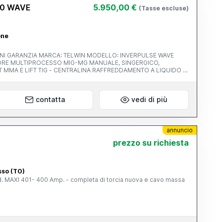
40 WAVE
5.950,00 €
(Tasse escluse)
one
DELLO: INVERPULSE WAVE
A RAFFREDDAMENTO A LIQUIDO -
OLOGI HARRIS
contatta
vedi di più
annuncio
prezzo su richiesta
asso (TO)
Saldatrice a filo carrellata CEA mod. MAXI 401- 400 Amp. - completa di torcia nuova e cavo massa