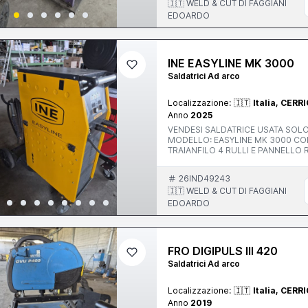
🇮🇹 WELD & CUT DI FAGGIANI
EDOARDO
INE EASYLINE MK 3000
Saldatrici Ad arco
Localizzazione:
🇮🇹
Italia, CERR
Anno
2025
VENDESI SALDATRICE USATA SOLO PER 
MODELLO: EASYLINE MK 3000 COMPOSTA DA: - GENERATORE COMPATTO 300A 380V, CON
TRAIANFILO 4 RULLI E PANNELLO
PORTABOMBOLA 4 RUOTE - TORCIA TRAFIMET ERGOPLUS 25/36 4M NUOVA - CAVO MASSA D.50
4M CON PINZA 40
26IND49243
🇮🇹 WELD & CUT DI FAGGIANI
EDOARDO
FRO DIGIPULS III 420
Saldatrici Ad arco
Localizzazione:
🇮🇹
Italia, CERR
Anno
2019