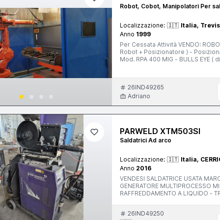
Robot, Cobot, Manipolatori Per sa
Localizzazione:
🇮🇹
Italia, Trevi
Anno
1999
Per Cessata Attività VENDO: ROBO
Robot + Posizionatore ) - Posizionatore Doppia
Mod. RPA 400 MIG - BULLS EYE ( d
TORCIA TC 96 . Dati tecnici Posizi
Diametro di Rotazione 1000 mm - Marcatura CE. PS. MACCHINA IN OTTIMO STATO , ALLACCIATA e
PERFETTAMENTE FUNZIONATE .
26IND49265
Adriano
PARWELD XTM503SI
Saldatrici Ad arco
Localizzazione:
🇮🇹
Italia, CERR
Anno
2016
VENDESI SALDATRICE USATA MARCA: PARWELD MODELLO: XTM503SI COMPOSTA DA: -
GENERATORE MULTIPROCESSO MIG-MAG 
RAFFREDDAMENTO A LIQUIDO - TRAINAFILO 4 RULLI WF2000 - CAVI CONNESSIONE 4M ACQUA
70MM - PORTABOMBOLA 4 RUOTE - TORCIA TRAFIMET ERGOPLUS 500 4M ACQUA - CAVO MASSA
D.70MM CON P
26IND49250