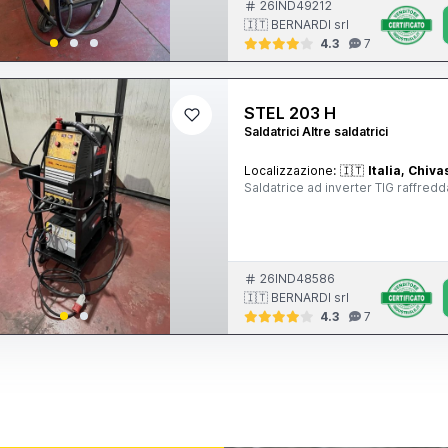
26IND49212
🇮🇹 BERNARDI srl
4.3
7
STEL 203 H
Saldatrici Altre saldatrici
Localizzazione:
🇮🇹
Italia, Chiv
Saldatrice ad inverter TIG raffre
26IND48586
🇮🇹 BERNARDI srl
4.3
7