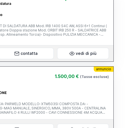
ldatura
so
T DI SALDATURA ABB Mod. IRB 1400 S4C AW, ASSI 6+1 Continui (
 stazione Mod. ORBIT IRB 250 R - SALDATRICE ABB
isp. Allineamento Torcia)- Dispositivo PULIZIA MECCANICA -
onatore : PORTATA 250 KG - Distanza tra le Punte : 1600 mm -
contatta
vedi di più
annuncio
1.500,00 €
(Tasse escluse)
IONE
MANUALE, SINERGICO, MMA, 380V 500A - CENTRALINA
INZA 400A - RIDUTTORE OROLOGI HARRIS