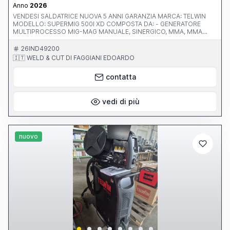
Anno
2026
VENDESI SALDATRICE NUOVA 5 ANNI GARANZIA MARCA: TELWIN
MODELLO: SUPERMIG 500I XD COMPOSTA DA: - GENERATORE
MULTIPROCESSO MIG-MAG MANUALE, SINERGICO, MMA, MMA
PULSE E LIFT TIG, 380V 500A - CENTRALINA RAFFREDDAMENTO A
LIQUIDO - TRAINAFILO 4 RULLI TS550 - CAVI CONNESSIONE 4M
26IND49200
ACQUA 70MM - PORTABOMBOLA 4 RUOTE - TORCIA DELFO DM50
🇮🇹 WELD & CUT DI FAGGIANI EDOARDO
4M ACQUA - CAVO MASSA D.70MM CON PINZA 400A - RIDUTTORE
OROLOGI HARRIS
contatta
vedi di più
nuovo