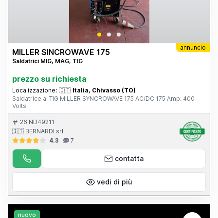
annuncio
MILLER SINCROWAVE 175
Saldatrici MIG, MAG, TIG
prezzo su richiesta
Localizzazione:
🇮🇹
Italia, Chivasso (TO)
Saldatrice al TIG MILLER SYNCROWAVE 175 AC/DC 175 Amp. 400
Volts
26IND49211
🇮🇹 BERNARDI srl
4.3
7
contatta
vedi di più
nuovo