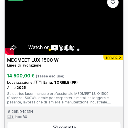
annuncio
MEGMEET LUX 1500 W
Linee di lavorazione
14.500,00 €
(Tasse escluse)
Localizzazione:
🇮🇹
Italia, TORRILE (PR)
Anno
2025
Saldatrice laser manuale professionale MEGMEET LUX-1500
(Potenza 1500W), ideale per carpenteria metallica leggera e
pesante, lavorazione di lamiere e manutenzione industriale.
Distribuita e supportata in Italia da GIMAF S.r.l. La macchina
garantisce una saldatura ad altissima velocità e precisione su
26IND49354
diversi materiali (acciaio inox, acciaio al carbonio, alluminio e rame),
🇮🇹 Inox 80
riducendo a zero i tempi di molatura e post-lavorazione grazie
all'apporto termico localizzato che evita deformazioni. Dettagli e
contatta
Condizioni del Macchinario: - Stato: Ottimo / Come nuova,