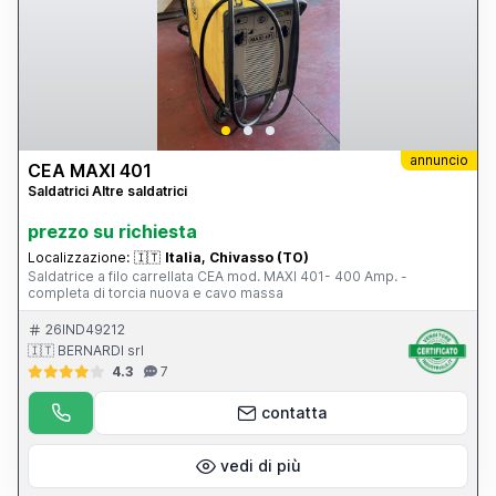
annuncio
CEA MAXI 401
Saldatrici Altre saldatrici
prezzo su richiesta
Localizzazione:
🇮🇹
Italia, Chivasso (TO)
Saldatrice a filo carrellata CEA mod. MAXI 401- 400 Amp. -
completa di torcia nuova e cavo massa
26IND49212
🇮🇹 BERNARDI srl
4.3
7
contatta
vedi di più