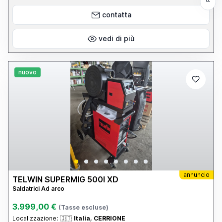
- CAVO MASSA 4M D.70 CON PINZA 400A - RIDUTTORE CON
OROLOGI HARRIS NUOVO
contatta
vedi di più
nuovo
annuncio
TELWIN SUPERMIG 500I XD
Saldatrici Ad arco
3.999,00 €
(Tasse escluse)
Localizzazione:
🇮🇹
Italia, CERRIONE