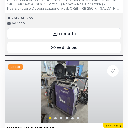
1400 S4C AW, ASSI 6+1 Continui ( Robot + Posizionatore ) -
Posizionatore Doppia stazione Mod. ORBIT IRB 250 R - SALDATRICE
ABB Mod. RPA 400 MIG - BULLS EYE ( disp. Allineamento Torcia)-
Dispositivo PULIZIA MECCANICA - TORCIA TC 96 . Dati tecnici
26IND49265
Posizionatore : PORTATA 250 KG - Distanza tra le Punte : 1600 mm -
Adriano
Diametro di Rotazione 1000 mm - Marcatura CE. PS. MACCHINA IN
OTTIMO STATO , ALLACCIATA e PERFETTAMENTE FUNZIONATE .
contatta
vedi di più
usato
annuncio