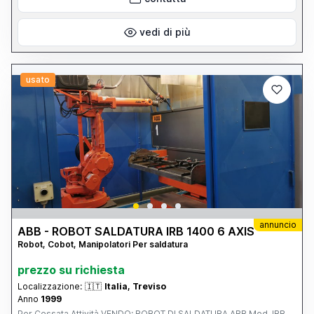
perfettamente funzionante. - Certificazione di Qualità: Certificato
originale OQC (Quality Control PASS) incluso, con numero di serie
verificabile ZF120043255100004. - Dotazione: Completa di gruppo
vedi di più
trainafilo automatico sincronizzato e torcia ergonomica. -
Documentazione: Manuale d'istruzioni e uso ufficiale in lingua
italiana (GIMAF) incluso. - Normative: Macchinario a norme CE.
Disponibile per visione e qualsiasi prova di saldatura.
usato
annuncio
ABB - ROBOT SALDATURA IRB 1400 6 AXIS
Robot, Cobot, Manipolatori Per saldatura
prezzo su richiesta
Localizzazione:
🇮🇹
Italia, Treviso
Anno
1999
Per Cessata Attività VENDO: ROBOT DI SALDATURA ABB Mod. IRB