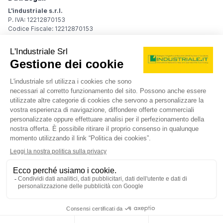
L'industriale s.r.l.
P. IVA: 12212870153
Codice Fiscale: 12212870153
Sede Legale
Via Carlo Dolci, 32
20148 Milano (MI)
Italy
Registro Imprese
Iscrizione R.I.: 12212870153
REA: MI-1539011
Capitale sociale: Euro 10.400,00 i.v.
Contatti
info@industriale.it
PEC:
industriale@pec.industriale.it
02 8969 3116
© 2026 L'industriale s.r.l. - Tutti i diritti riservati
Informativa privacy - Cookie
|
Condizioni di navigazione
|
Condizioni generali di contratto