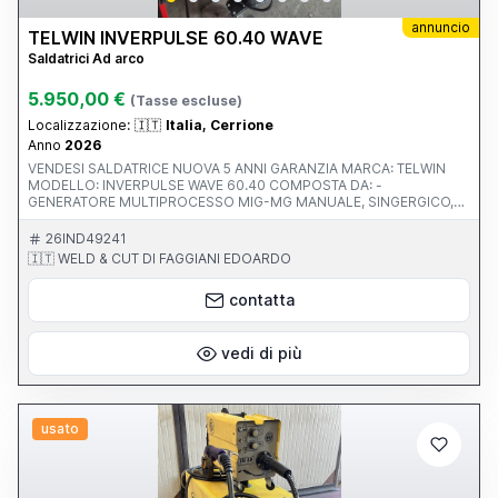
annuncio
TELWIN INVERPULSE 60.40 WAVE
Saldatrici Ad arco
5.950,00 €
(Tasse escluse)
Localizzazione:
🇮🇹
Italia, Cerrione
Anno
2026
VENDESI SALDATRICE NUOVA 5 ANNI GARANZIA MARCA: TELWIN
MODELLO: INVERPULSE WAVE 60.40 COMPOSTA DA: -
GENERATORE MULTIPROCESSO MIG-MG MANUALE, SINGERGICO,
PULSATO, DOPPIO PULSATO, ROOT MMA E LIFT TIG - CENTRALINA
RAFFREDDAMENTO A LIQUIDO - PORTABOMBOLA 4 RUOTE -
26IND49241
TRAINAFILO TI 60.40 4 RULLI CON PANNELLO DIGITALE
🇮🇹 WELD & CUT DI FAGGIANI EDOARDO
IMPOSTAZIONI E REGOLAZIONI - CAVI CONNESSIONE 4M D70
ACQUA - TORCIA DELFO DM50 4M - CAVO MASSA 4M D.70 -
contatta
RIDUTTORE CON OROLOGI HARRIS
vedi di più
usato