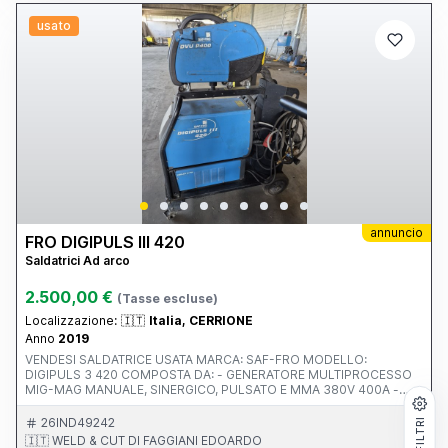
usato
annuncio
FRO DIGIPULS III 420
Saldatrici Ad arco
2.500,00 €
(Tasse escluse)
Localizzazione:
🇮🇹
Italia, CERRIONE
Anno
2019
VENDESI SALDATRICE USATA MARCA: SAF-FRO MODELLO:
DIGIPULS 3 420 COMPOSTA DA: - GENERATORE MULTIPROCESSO
MIG-MAG MANUALE, SINERGICO, PULSATO E MMA 380V 400A -
CENTRALINA RAFFREDDAMENTO - PORTA BOMBOLA 4 RUOTE -
TRAINAFILO 4 RULLI DVU P400 CON 4 RUOTE - CAVI
26IND49242
FILTRI
CONNESSIONE 5M - TORCIA TRAFIMET ERGOPLUS 500 4M NUOVA
🇮🇹 WELD & CUT DI FAGGIANI EDOARDO