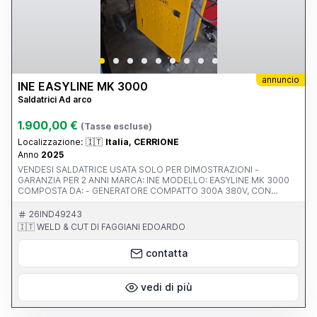
annuncio
INE EASYLINE MK 3000
Saldatrici Ad arco
1.900,00 €
(Tasse escluse)
Localizzazione:
🇮🇹
Italia, CERRIONE
Anno
2025
VENDESI SALDATRICE USATA SOLO PER DIMOSTRAZIONI -
GARANZIA PER 2 ANNI MARCA: INE MODELLO: EASYLINE MK 3000
COMPOSTA DA: - GENERATORE COMPATTO 300A 380V, CON
TRAIANFILO 4 RULLI E PANNELLO REGOLAZIONI MIG-MANUALE,
SINERGICO E MMA - PORTABOMBOLA 4 RUOTE - TORCIA TRAFIMET
26IND49243
ERGOPLUS 25/36 4M NUOVA - CAVO MASSA D.50 4M CON PINZA
🇮🇹 WELD & CUT DI FAGGIANI EDOARDO
400A - RIDUTTORE CON OROLOGI HARRIS NUOVO
contatta
vedi di più