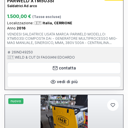
PARWELD XTM503SI
Saldatrici Ad arco
1.500,00 €
(Tasse escluse)
Localizzazione:
🇮🇹
Italia, CERRIONE
Anno
2016
VENDESI SALDATRICE USATA MARCA: PARWELD MODELLO:
XTM503SI COMPOSTA DA: - GENERATORE MULTIPROCESSO MIG-
MAG MANUALE, SINERGICO, MMA, 380V 500A - CENTRALINA
RAFFREDDAMENTO A LIQUIDO - TRAINAFILO 4 RULLI WF2000 -
CAVI CONNESSIONE 4M ACQUA 70MM - PORTABOMBOLA 4 RUOTE
26IND49250
- TORCIA TRAFIMET ERGOPLUS 500 4M ACQUA - CAVO MASSA
🇮🇹 WELD & CUT DI FAGGIANI EDOARDO
D.70MM CON PINZA 400A - RIDUTTORE OROLOGI HARRIS
contatta
vedi di più
nuovo