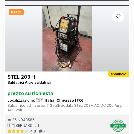
usato
annuncio
STEL 203 H
Saldatrici Altre saldatrici
prezzo su richiesta
Localizzazione:
🇮🇹
Italia, Chivasso (TO)
Saldatrice ad inverter TIG raffreddata STEL 203H AC/DC 200 Amp.
400 Volt
26IND48586
🇮🇹 BERNARDI srl
4.3
7