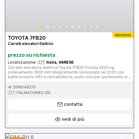
annuncio
TOYOTA 7FB20
Carrelli elevatori Elettrici
prezzo su richiesta
Localizzazione:
🇮🇹
Italia, VARESE
Carrello elevatore elettrico Toyota 7FB20 Portata 2000 kg
sollevamento 3500 mm Integralmente revisionato nel 2020 con
batteria nuova 48V e caricabatteria, usato solo per pochissime ore
dopo la revisione, completo di manuale d'uso e dichiarazione CE,
adeguato alle normativa vigenti, munito di traslatore e sistema di
26IND49270
stabilità attiva (SAS) Ottimo stato, perfettamente funzionante,
🇮🇹 ITALMACHINES SRL
visionabile e disponibile per ogni prova Specifiche Condizioni:
Revisionato integralmente nel 2020 Matricola 20324 Portata: 2000
contatta
Kg Altezza sollevamento max : 3500 mm Sistema di stabilità attiva
(SAS) Trasmissione: Meccanica Ruote: Superelastiche Batteria: 48
Volt Dotazione Batteria Caricacatteria Traslatore Manuale d'uso
Certificato CE
vedi di più