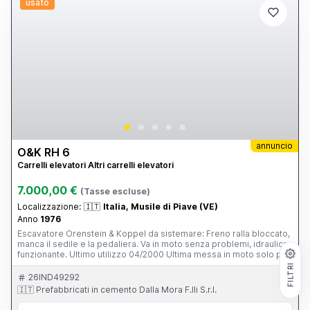
usato
annuncio
O&K RH 6
Carrelli elevatori Altri carrelli elevatori
7.000,00 €
(Tasse escluse)
Localizzazione:
🇮🇹
Italia, Musile di Piave (VE)
Anno
1976
Escavatore Orenstein & Koppel da sistemare: Freno ralla bloccato,
manca il sedile e la pedaliera. Va in moto senza problemi, idraulica
funzionante. Ultimo utilizzo 04/2000 Ultima messa in moto solo per
spostarlo 12/2022 disponibile video della messa in moto su
FILTRI
richiesta. Ore : 3.400 h
26IND49292
🇮🇹 Prefabbricati in cemento Dalla Mora F.lli S.r.l.