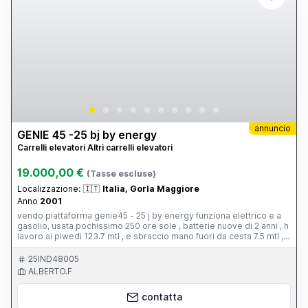
annuncio
GENIE 45 -25 bj by energy
Carrelli elevatori Altri carrelli elevatori
19.000,00 €
(Tasse escluse)
Localizzazione:
🇮🇹
Italia, Gorla Maggiore
Anno
2001
vendo piattaforma genie45 - 25 j by energy funziona elettrico e a
gasolio, usata pochissimo 250 ore sole , batterie nuove di 2 anni , h
lavoro ai piwedi 123.7 mtl , e sbraccio mano fuori da cesta 7.5 mtl ,
peso 7600 kg , eseguiti vari lavori negl anni come cambio tubazioni
olio , premistoppa sui pistoni . revisione eseguita in ottobre 2025
25IND48005
ALBERTO.F
contatta