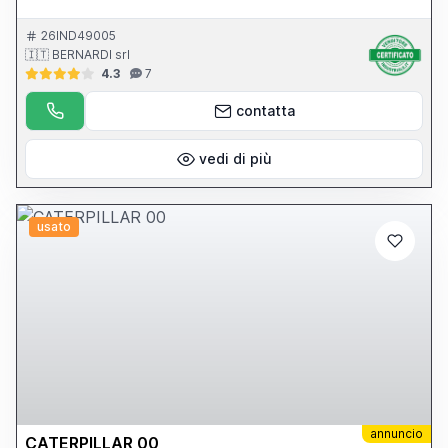
26IND49005
🇮🇹 BERNARDI srl
4.3
7
contatta
vedi di più
usato
annuncio
CATERPILLAR 00