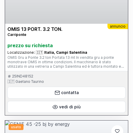
annuncio
OMIS 13 PORT. 3.2 TON.
Carriponte
prezzo su richiesta
Localizzazione:
🇮🇹
Italia, Campi Salentina
OMIS Gru a Ponte 3.2 ton Portata 13 mt In vendita gru a ponte
monotrave OMIS in ottime condizioni. Il macchinario è stato
utilizzato in una vetreria a Campi Salentina ed è tuttora montato e
funzionante. Ideale per aziende che necessitano una soluzione
affidabile per il sollevamento e la movimentazione di carichi.
25IND48152
Dettagli principali Marca OMIS Modello Gru a Ponte 13 Portata 3.2
🇮🇹 Gaetano Taurino
ton Dati tecnici Portata 3.2 ton Dimensioni 13000 x altezza 1570 mm
Interasse 13 metri Paranco KONE numero di fabbrica 58284
contatta
Potenza installata complessiva 7.5 kW alimentazione 400 V 50 Hz
Condizioni Ottime condizioni e attualmente montata in modo
pienamente operativo. Macchinario usato disponibile salvo il
venduto. Località Campi Salentina. In precedenza installata e
vedi di più
mantenuta in una vetreria.
usato