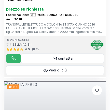
Transpallet Elettrici
prezzo su richiesta
Localizzazione:
🇮🇹
Italia, BORGARO TORINESE
Anno
2016
TRANSPALLET ELETTRICO A COLONNA BT STAXIO ANNO 2016
FABBRICANTE BT MODELLO SWE100 Caratteristiche Portata 1000
kg Castello Duplex Sal Sollevamento 2900 mm Ingombro minimo
1951 mm Forche lunghezza 1150 mm Ruota trazione in topthane
Rulli forche singoli in poliuretano Ruote pivottanti in poliuretano
26IND49383
Protezione anticesoiamento in plexiglass Completo di batteria
🇮🇹 SELLMAC Srl
24V/225Ah con rabbocco automatico e tanica Raddrizzatore a
4.9
15
risparmio energetico Fronius mod. Selectiva 2040 Macchina
provvista di manuale operatore Tutti i dati tecnici riportati sono
indicativi e possono essere modificati senza preavviso e pertanto
contatta
essi non devono essere ritenuti impegnativi
vedi di più
usato