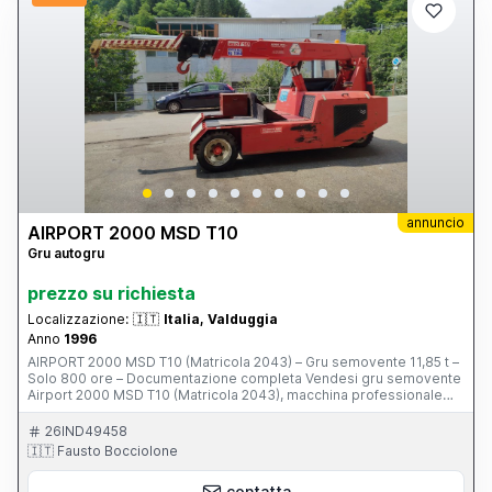
annuncio
AIRPORT 2000 MSD T10
Gru autogru
prezzo su richiesta
Localizzazione:
🇮🇹
Italia, Valduggia
Anno
1996
AIRPORT 2000 MSD T10 (Matricola 2043) – Gru semovente 11,85 t –
Solo 800 ore – Documentazione completa Vendesi gru semovente
Airport 2000 MSD T10 (Matricola 2043), macchina professionale
compatta, robusta e affidabile, in eccellenti condizioni, con circa
800 ore di lavoro originali. Anno di costruzione: 1996
26IND49458
Caratteristiche tecniche: - Motore Diesel - Portata massima: 11.850
🇮🇹 Fausto Bocciolone
kg - Sbraccio massimo: 7,41 m (+ prolunga meccanica fissa 1,5m) -
Altezza massima di sollevamento: 7,86 m - Braccio telescopico
contatta