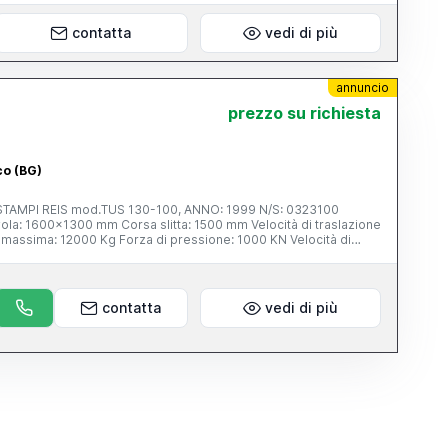
contatta
vedi di più
annuncio
 telefono e offerte a ribasso saranno automaticamente
prezzo su richiesta
co (BG)
 REIS mod.TUS 130-100, ANNO: 1999 N/S: 0323100
contatta
vedi di più