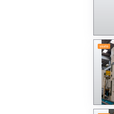
usato