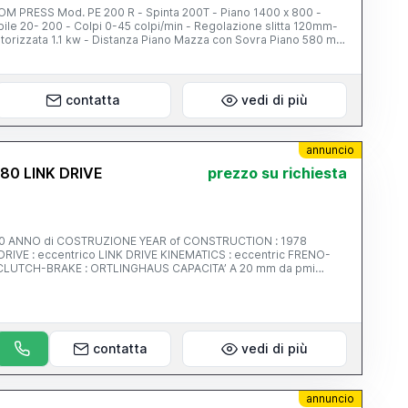
tta 120mm-
orizzata 1.1 kw - Distanza Piano Mazza con Sovra Piano 580 mm
 CORSA SEMIAUTOMATICO, REGOLAZIONE MAZZA MOTORIZZATA,
O PREMILAMIERA, BARRIERE FOTOELETTRICHE DI SICUREZZA,
ME CONDIZIONI. NB. MACCHINA VISIBILE IN FUNZIONE.
contatta
vedi di più
annuncio
80 LINK DRIVE
prezzo su richiesta
1978
: eccentrico LINK DRIVE KINEMATICS : eccentric FRENO-
nnecting rod : 4 CORSA
mm 500
 4000 x 2200 mm
contatta
vedi di più
 CUSCINO
annuncio