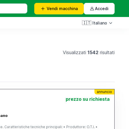
Vendi
macchina
Accedi
🇮🇹
Italiano
Visualizzati
1542
risultati
annuncio
prezzo su richiesta
gnano
Caratteristiche tecniche principali: • Produttore: O.T.I. •