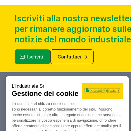
Iscriviti alla nostra newslette
per rimanere aggiornato sulle
notizie del mondo industriale
Iscriviti
Contattaci
Industriale.it
Il tuo portale di riferimento per
compravendita, aste e liquidazioni di
macchine utensili e macchinari
industriali.