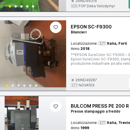
26IND49316
🇺🇦 FOP Deka Volodymyr
EPSON SC-F9300
Bilancieri
Localizzazione:
🇮🇹
Italia, Forlì
Anno
2018
**EPSON SureColor SC-F9300 – Stampan
Epson SureColor SC-F9300, stampa
produzione industriale ad alta vel
signage e articoli personalizzati. La SC-F9300 rappresenta una delle soluzioni più affidabili del
mercato per la stampa sublimatica,
UltraChrome DS, che garantiscono co
26IND49287
resistenza nel tempo. **Caratteristiche principali:** * Larghezza di stampa: 64" (162,5 cm) *
Tecnologia di stampa Epson Precis
🇮🇹 NOVATEX
inchiostri Epson UltraChrome DS * 
tessuti, moda, arredamento, merch
supporti e produzione continuativ
tessili sicuri e conformi agli standard internazionali Macchinario ad
BULCOM PRESS PE 200 R
settore della stampa tessile digita
produttiva con una soluzione industriale affidabile
Presse stampaggio a freddo
operativa. Per maggiori info
Localizzazione:
🇮🇹
Italia, Trevi
Anno
1999