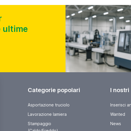
r
 ultime
Categorie popolari
I nostri
Asportazione truciolo
Inserisci a
Lavorazione lamiera
Wanted
Stampaggio
News
(Caldo/Freddo)