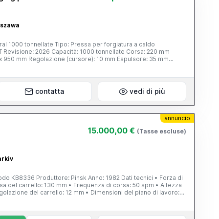
rszawa
al 1000 tonnellate Tipo: Pressa per forgiatura a caldo
T Revisione: 2026 Capacità: 1000 tonnellate Corsa: 220 mm
95 x 950 mm Regolazione (cursore): 10 mm Espulsore: 35 mm
e
contatta
vedi di più
annuncio
15.000,00 €
(Tasse escluse)
arkiv
6 Produttore: Pinsk Anno: 1982 Dati tecnici • Forza di
rsa del carrello: 130 mm • Frequenza di corsa: 50 spm • Altezza
olazione del carrello: 12 mm • Dimensioni del piano di lavoro:
0 mm Espulsore inferiore • Corsa: 80 mm •
ri/min Dimensioni complessive: 1980 × 1240 × 2800 mm Peso: 8500 kg