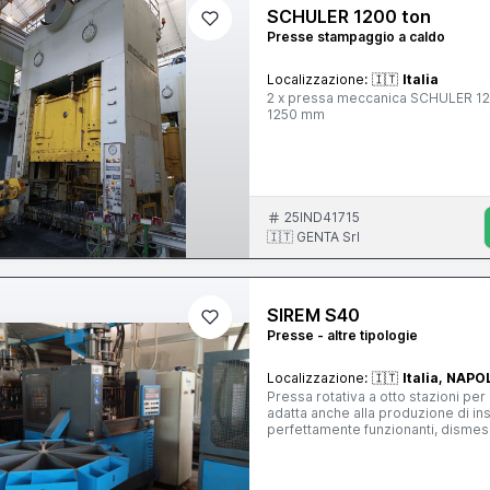
(fronte-retro) CLEARANCE BETWEEN UPRIGHTS (F
SCHULER 1200 ton
MAXIMUM PRESS WEIGHT : 300.00
Presse stampaggio a caldo
Localizzazione:
🇮🇹
Italia
2 x pressa meccanica SCHULER 1200 ton tavola mobile 3500 x 1900 mm corsa 600 mm – luce cbra
1250 mm
25IND41715
🇮🇹 GENTA Srl
SIREM S40
Presse - altre tipologie
Localizzazione:
🇮🇹
Italia, NAPO
Pressa rotativa a otto stazioni per
adatta anche alla produzione di ins
perfettamente funzionanti, dismess
non utilizziamo fotografie di repertorio o di altri in
Macchinari Produttore SIREM Macchina Pressa Modello S.40 CE 1.0 Colore AZZURRO Motori
originali SI Alimentazione 380 N 03 MACCHINE Anno 2001- N 02 MACCHINE Anno 2006