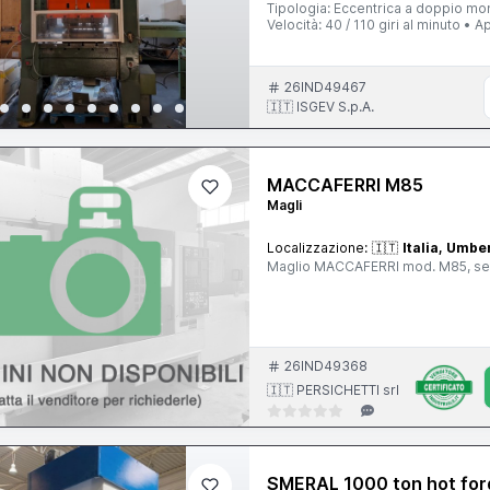
Tipologia: Eccentrica a doppio mo
Velocità: 40 / 110 giri al minuto •
sempre stata utilizzata esclusivam
precisione e cura nel ciclo di lav
Disponibile per il ritiro. Prezzo e de
26IND49467
🇮🇹 ISGEV S.p.A.
MACCAFERRI M85
Magli
Localizzazione:
🇮🇹
Italia, Umbe
Maglio MACCAFERRI mod. M85, s
26IND49368
🇮🇹 PERSICHETTI srl
SMERAL 1000 ton hot for