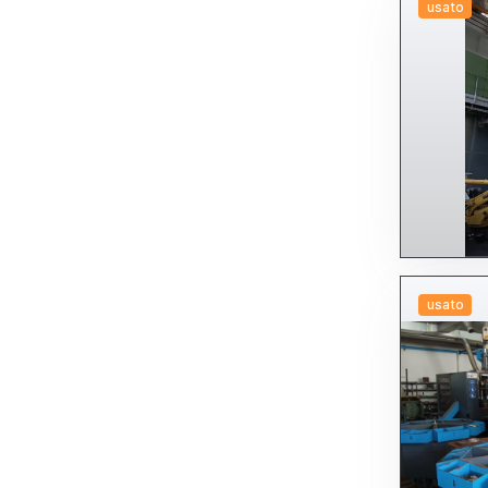
usato
usato