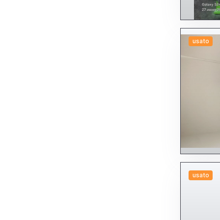
usato
usato