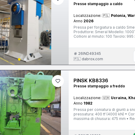
Presse stampaggio a caldo
Localizzazione:
🇵🇱
Polonia, Wa
Anno
2026
Pressa per forgiatura a caldo Smer
Produttore: Smeral Modello: 1000
Collioni al minuto: 100 Tavolo: 9
Motore: 50 kW Peso: 43 tonnellat
26IND49345
🇵🇱 dabrox.com
PINSK KB8336
Presse stampaggio a freddo
Localizzazione:
🇺🇦
Ucraina, Kh
Anno
1982
Pressa per coniatura di giunti a snodo KB833
pressatura: 400 tf (4000 kN) • Co
massima di chiusura: 475 mm • Reg
500 × 500 mm • Spessore della piastra di supporto: 10
Forza: 12 tf Espulsore superiore • Corsa: 10 mm • Forza: 4 tf Motore principale • Potenza: 19 kW •
Velocità: 940 gi