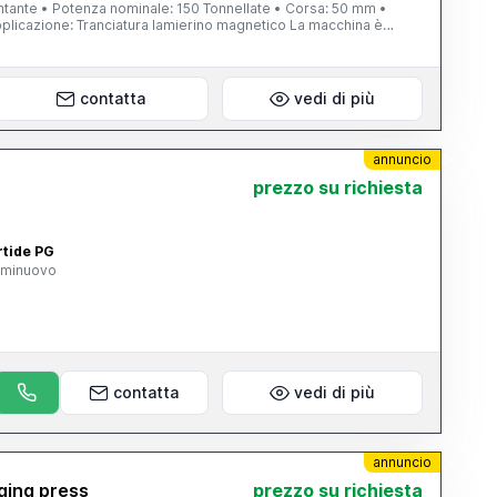
ntante • Potenza nominale: 150 Tonnellate • Corsa: 50 mm •
 Applicazione: Tranciatura lamierino magnetico La macchina è
ente per la tranciatura di lamierini magnetici, garantendo
oro. Attualmente è completamente funzionante e visionabile.
ttagli logistici su richiesta
contatta
vedi di più
annuncio
prezzo su richiesta
rtide PG
eminuovo
contatta
vedi di più
annuncio
ging press
prezzo su richiesta