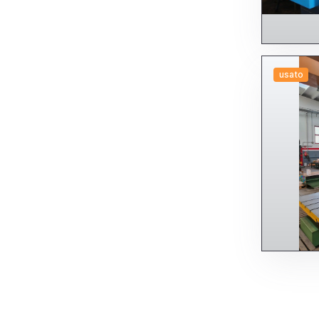
usato