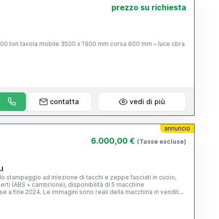
-B) : mm 1900 PESO MASSIMO DELLA PRESSA
prezzo su richiesta
0 KG approx.
contatta
vedi di più
annuncio
6.000,00 €
(Tasse escluse)
LI
 lo stampaggio ad iniezione di tacchi e zeppe fasciati in cuoio,
erti (ABS + cambrione), disponibilità di 5 macchine
e a fine 2024. Le immagini sono reali della macchina in vendita,
serzionisti. RIF.D32 Settore Attrezzature e