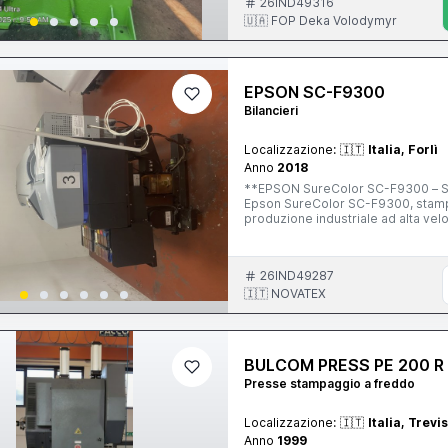
26IND49316
🇺🇦 FOP Deka Volodymyr
EPSON SC-F9300
Bilancieri
Localizzazione:
🇮🇹
Italia, Forlì
Anno
2018
**EPSON SureColor SC-F9300 – Stampan
Epson SureColor SC-F9300, stampa
produzione industriale ad alta vel
signage e articoli personalizzati. La SC-F9300 rappresenta una delle soluzioni più affidabili del
mercato per la stampa sublimatica,
UltraChrome DS, che garantiscono co
26IND49287
resistenza nel tempo. **Caratteristiche principali:** * Larghezza di stampa: 64" (162,5 cm) *
Tecnologia di stampa Epson Precis
🇮🇹 NOVATEX
inchiostri Epson UltraChrome DS * 
tessuti, moda, arredamento, merch
supporti e produzione continuativ
tessili sicuri e conformi agli standard internazionali Macchinario ad
BULCOM PRESS PE 200 R
settore della stampa tessile digita
produttiva con una soluzione industriale affidabile
Presse stampaggio a freddo
operativa. Per maggiori info
Localizzazione:
🇮🇹
Italia, Trevi
Anno
1999