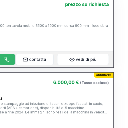
-B) : mm 1900 PESO MASSIMO DELLA PRESSA
prezzo su richiesta
0 KG approx.
contatta
vedi di più
annuncio
6.000,00 €
(Tasse escluse)
LI
 lo stampaggio ad iniezione di tacchi e zeppe fasciati in cuoio,
erti (ABS + cambrione), disponibilità di 5 macchine
e a fine 2024. Le immagini sono reali della macchina in vendita,
serzionisti. RIF.D32 Settore Attrezzature e