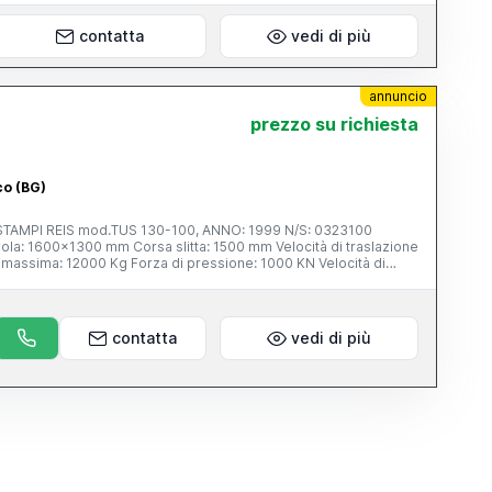
contatta
vedi di più
annuncio
 telefono e offerte a ribasso saranno automaticamente
prezzo su richiesta
co (BG)
 REIS mod.TUS 130-100, ANNO: 1999 N/S: 0323100
contatta
vedi di più