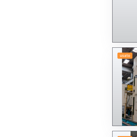
usato