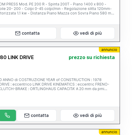
tta 120mm-
orizzata 1.1 kw - Distanza Piano Mazza con Sovra Piano 580 mm
 CORSA SEMIAUTOMATICO, REGOLAZIONE MAZZA MOTORIZZATA,
O PREMILAMIERA, BARRIERE FOTOELETTRICHE DI SICUREZZA,
ME CONDIZIONI. NB. MACCHINA VISIBILE IN FUNZIONE.
contatta
vedi di più
annuncio
80 LINK DRIVE
prezzo su richiesta
1978
: eccentrico LINK DRIVE KINEMATICS : eccentric FRENO-
nnecting rod : 4 CORSA
mm 500
 4000 x 2200 mm
contatta
vedi di più
 CUSCINO
annuncio