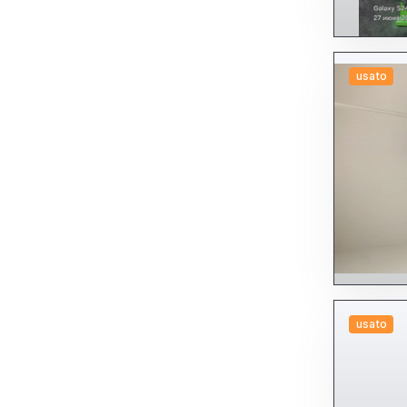
usato
usato