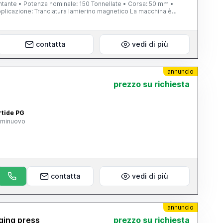
ntante • Potenza nominale: 150 Tonnellate • Corsa: 50 mm •
 Applicazione: Tranciatura lamierino magnetico La macchina è
ente per la tranciatura di lamierini magnetici, garantendo
oro. Attualmente è completamente funzionante e visionabile.
ttagli logistici su richiesta
contatta
vedi di più
annuncio
prezzo su richiesta
rtide PG
eminuovo
contatta
vedi di più
annuncio
ging press
prezzo su richiesta