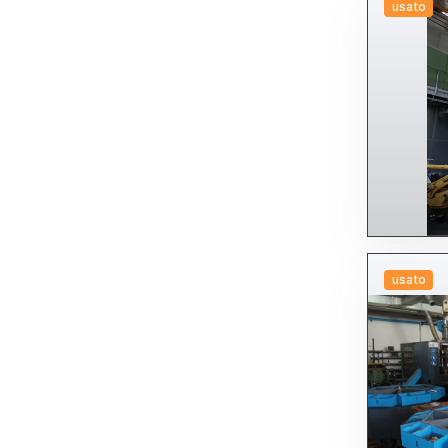
usato
usato