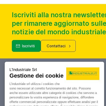
Iscriviti alla nostra newslette
per rimanere aggiornato sulle
notizie del mondo industriale
Iscriviti
Contattaci
Industriale.it
Il tuo portale di riferimento per
compravendita, aste e liquidazioni di
macchine utensili e macchinari
industriali.