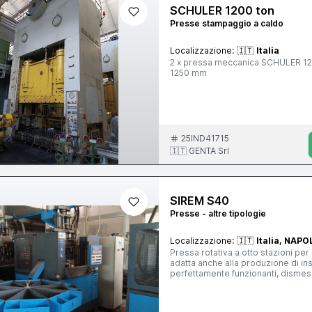
(fronte-retro) CLEARANCE BETWEEN UPRIGHTS (F
SCHULER 1200 ton
MAXIMUM PRESS WEIGHT : 300.00
Presse stampaggio a caldo
Localizzazione:
🇮🇹
Italia
2 x pressa meccanica SCHULER 1200 ton tavola mobile 3500 x 1900 mm corsa 600 mm – luce cbra
1250 mm
25IND41715
🇮🇹 GENTA Srl
SIREM S40
Presse - altre tipologie
Localizzazione:
🇮🇹
Italia, NAPO
Pressa rotativa a otto stazioni per
adatta anche alla produzione di ins
perfettamente funzionanti, dismess
non utilizziamo fotografie di repertorio o di altri in
Macchinari Produttore SIREM Macchina Pressa Modello S.40 CE 1.0 Colore AZZURRO Motori
originali SI Alimentazione 380 N 03 MACCHINE Anno 2001- N 02 MACCHINE Anno 2006