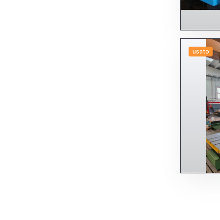
usato