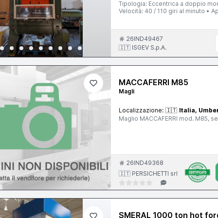
Tipologia: Eccentrica a doppio mo
Velocità: 40 / 110 giri al minuto •
sempre stata utilizzata esclusivam
precisione e cura nel ciclo di lav
Disponibile per il ritiro. Prezzo e de
26IND49467
🇮🇹 ISGEV S.p.A.
MACCAFERRI M85
Magli
Localizzazione:
🇮🇹
Italia, Umbe
Maglio MACCAFERRI mod. M85, s
26IND49368
🇮🇹 PERSICHETTI srl
SMERAL 1000 ton hot for