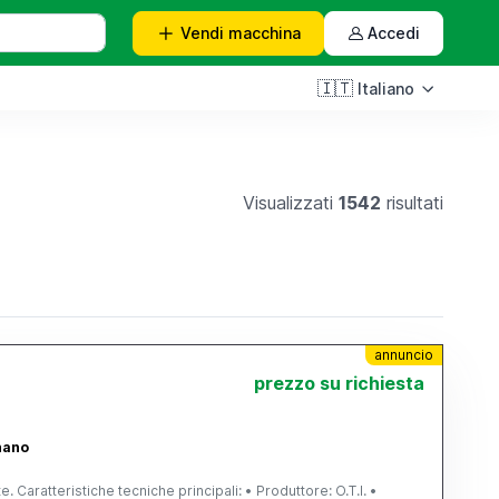
Vendi
macchina
Accedi
🇮🇹
Italiano
Visualizzati
1542
risultati
annuncio
prezzo su richiesta
gnano
Caratteristiche tecniche principali: • Produttore: O.T.I. •