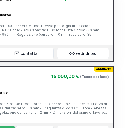
rszawa
al 1000 tonnellate Tipo: Pressa per forgiatura a caldo
T Revisione: 2026 Capacità: 1000 tonnellate Corsa: 220 mm
95 x 950 mm Regolazione (cursore): 10 mm Espulsore: 35 mm
e
contatta
vedi di più
annuncio
15.000,00 €
(Tasse escluse)
arkiv
6 Produttore: Pinsk Anno: 1982 Dati tecnici • Forza di
rsa del carrello: 130 mm • Frequenza di corsa: 50 spm • Altezza
olazione del carrello: 12 mm • Dimensioni del piano di lavoro:
0 mm Espulsore inferiore • Corsa: 80 mm •
ri/min Dimensioni complessive: 1980 × 1240 × 2800 mm Peso: 8500 kg