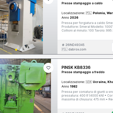
Presse stampaggio a caldo
Localizzazione:
🇵🇱
Polonia, Wa
Anno
2026
Pressa per forgiatura a caldo Smer
Produttore: Smeral Modello: 1000
Collioni al minuto: 100 Tavolo: 9
Motore: 50 kW Peso: 43 tonnellat
26IND49345
🇵🇱 dabrox.com
PINSK KB8336
Presse stampaggio a freddo
Localizzazione:
🇺🇦
Ucraina, Kh
Anno
1982
Pressa per coniatura di giunti a snodo KB833
pressatura: 400 tf (4000 kN) • Co
massima di chiusura: 475 mm • Reg
500 × 500 mm • Spessore della piastra di supporto: 10
Forza: 12 tf Espulsore superiore • Corsa: 10 mm • Forza: 4 tf Motore principale • Potenza: 19 kW •
Velocità: 940 gi