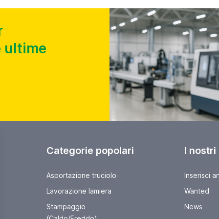
r
 ultime
Categorie popolari
I nostri
Asportazione truciolo
Inserisci a
Lavorazione lamiera
Wanted
Stampaggio
News
(Caldo/Freddo)