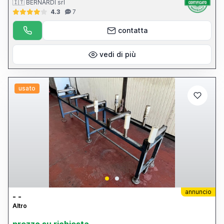
🇮🇹 BERNARDI srl
4.3
7
contatta
vedi di più
usato
annuncio
- -
Altro