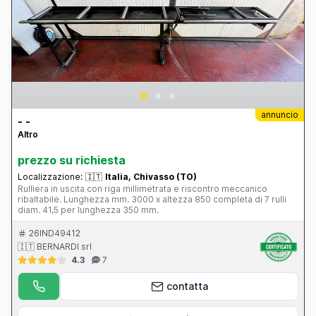
annuncio
- -
Altro
prezzo su richiesta
Localizzazione:
🇮🇹
Italia, Chivasso (TO)
Rulliera in uscita con riga millimetrata e riscontro meccanico
ribaltabile. Lunghezza mm. 3000 x altezza 850 completa di 7 rulli
diam. 41,5 per lunghezza 350 mm.
26IND49412
🇮🇹 BERNARDI srl
4.3
7
contatta