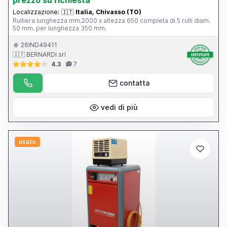
prezzo su richiesta
Localizzazione:
🇮🇹
Italia, Chivasso (TO)
Rulliera lunghezza mm.2000 x altezza 650 completa di 5 rulli diam.
50 mm. per lunghezza 350 mm.
26IND49411
🇮🇹 BERNARDI srl
4.3
7
contatta
vedi di più
usato