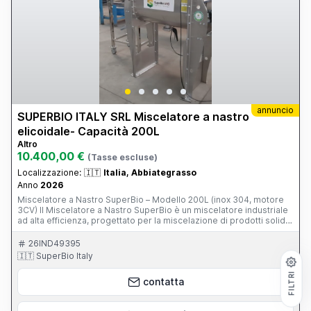
annuncio
SUPERBIO ITALY SRL Miscelatore a nastro
elicoidale- Capacità 200L
Altro
10.400,00 €
(Tasse escluse)
Localizzazione:
🇮🇹
Italia, Abbiategrasso
Anno
2026
Miscelatore a Nastro SuperBio – Modello 200L (inox 304, motore
3CV) Il Miscelatore a Nastro SuperBio è un miscelatore industriale
ad alta efficienza, progettato per la miscelazione di prodotti solidi,
granulari o pastosi. Costruito interamente in acciaio inox AISI 304,
garantisce resistenza, igiene e lunga durata, ideale per
26IND49395
applicazioni nei settori chimico, alimentare, farmaceutico e
🇮🇹 SuperBio Italy
agroindustriale. Il sistema di miscelazione a doppia elica
controrotante assicura una dispersione rapida e uniforme dei
FILTRI
contatta
materiali, ottimizzando tempi di processo e qualità del prodotto
finale. 🔹 Capacità del modello in vendita: 500 litri 🔹 Motore: 3CV ≈
2,2 kW – alta efficienza, bassa manutenzione 🔹 Capacità di gamma: