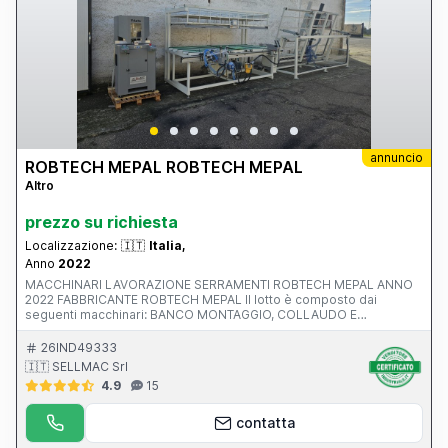
annuncio
ROBTECH MEPAL ROBTECH MEPAL
Altro
prezzo su richiesta
Localizzazione:
🇮🇹
Italia,
Anno
2022
MACCHINARI LAVORAZIONE SERRAMENTI ROBTECH MEPAL ANNO
2022 FABBRICANTE ROBTECH MEPAL Il lotto è composto dai
seguenti macchinari: BANCO MONTAGGIO, COLLAUDO E
VETRAGGIO INFISSI IN PVC PER SERRAMENTI MODELLO ASSEMBLY
Pressione aria 6-8 bar Lunghezza della macchina 3800 mm
26IND49333
Larghezza massima infisso 2400 mm Altezza massima infisso
🇮🇹 SELLMAC Srl
2400 mm Peso 450 kg FRESATRICE PER PVC MODELLO TRIPLA
4.9
15
MAX Altezza (H) 1590 mm Larghezza (L) 1070 mm Profondità (P)
820 mm Altezza del piano di lavoro 1100 mm Peso 290 kg
Pressione di esercizi 7 bar Pressione massima 7 bar Potenza
contatta
elettrica 1.5 Kw Numero di giri motore elettrico 3000 rpm Tensione