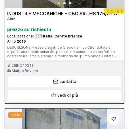
annuncio
INDUSTRIE MECCANICHE - CBC SRL HS 175/51 W
Altro
prezzo su richiesta
Localizzazione:
🇮🇹
Italia, Carate Brianza
Anno
2016
DESCRIZIONE Pressa piegatrice Oleodinamica CBC, dotata di
equillibratura elettronica dei pistoni che consente un perfetto e
costante tra lama e stampo e memoria del punto piega. Dotata: -
Apparecchiatura elettrica V380/50, - Impianto idraulico dotato di
valvola di massima sigillata, - Righe ottiche di precisione, - Nuova
26IND49343
meccanica tipo 905/5. Ottime condizioni in quanto mai stata
Matteo Bovone
utilizzata. Per ulteriori informazioni: Telefono + 39 338 2760532
oppure tramite l'e-mail: acquisti@cbcspa.com
contatta
vedi di più
usato