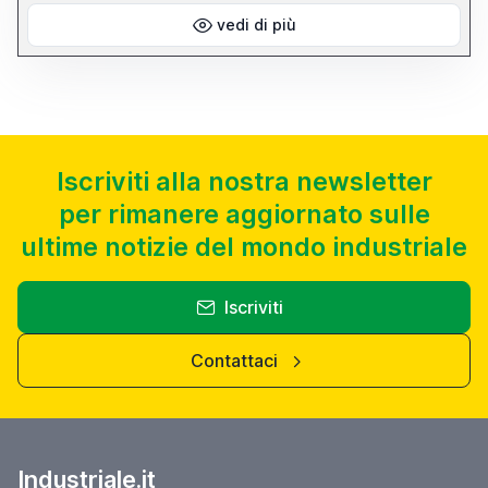
di alimentazione 230 volt Frequenza elettrica 50 Hz BANCO
MONTAGGIO FERRAMENTA MODELLO VELOX Pressione aria 6-8
vedi di più
bar Lunghezza della macchina 3250 mm Larghezza 2100 mm
Altezza 1900 mm Peso 650 kg Macchine provviste di manuali e
dichiarazioni di conformità CE. Tutti i dati tecnici riportati sono
indicativi e possono essere modificati senza preavviso e pertanto
essi non devono essere ritenuti impegnativi
Iscriviti alla nostra newsletter
per rimanere aggiornato sulle
ultime notizie del mondo industriale
Iscriviti
Contattaci
Industriale.it