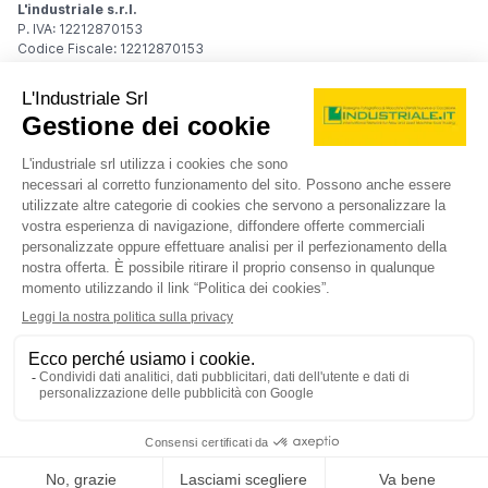
L'industriale s.r.l.
P. IVA: 12212870153
Codice Fiscale: 12212870153
Sede Legale
Via Carlo Dolci, 32
20148 Milano (MI)
Italy
Registro Imprese
Iscrizione R.I.: 12212870153
REA: MI-1539011
Capitale sociale: Euro 10.400,00 i.v.
Contatti
info@industriale.it
PEC:
industriale@pec.industriale.it
02 8969 3116
© 2026 L'industriale s.r.l. - Tutti i diritti riservati
Informativa privacy - Cookie
|
Condizioni di navigazione
|
Condizioni generali di contratto