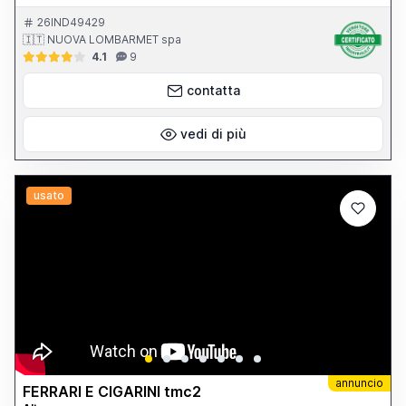
testa 1.200 mm. Luce tra i montanti 1.350 mm. Peso totale 7.500
kg. Anno di costruzione 1998 Completa di: - tastatore renishaw
26IND49429
PH 10 M
🇮🇹 NUOVA LOMBARMET spa
4.1
9
contatta
vedi di più
usato
annuncio
FERRARI E CIGARINI tmc2