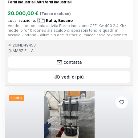
Forni industriali Altri forni industriali
20.000,00 €
(Tasse escluse)
Localizzazione:
🇮🇹
Italia, Busano
Vendesi per cessata attività Forno induzione CEFI Kw 400 2.4 Khz
modello fc 10 idoneo al riscaldo di spezzoni tondi e quadri in
acciaio - ottone - alluminio ecc. trattasi di macchinario revisionato
meccanicamente e riverniciato prima della consegna verrà
effettuato un controllo da parte di Tecnico specializzato.
26IND49453
MARZIELLA
contatta
vedi di più
usato