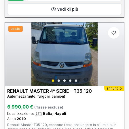
vedi di più
usato
annuncio
RENAULT MASTER 4° SERIE - T35 120
Automezzi (auto, furgoni, camion)
6.990,00 €
(Tasse escluse)
Localizzazione:
🇮🇹
Italia, Napoli
Anno
2010
Renault Master T35 120, cassone fisso prolungato in alluminio, in