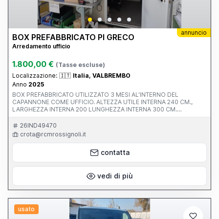
annuncio
BOX PREFABBRICATO PI GRECO
Arredamento ufficio
1.800,00 €
(Tasse escluse)
Localizzazione:
🇮🇹
Italia, VALBREMBO
Anno
2025
BOX PREFABBRICATO UTILIZZATO 3 MESI AL'INTERNO DEL
CAPANNONE COME UFFICIO. ALTEZZA UTILE INTERNA 240 CM.,
LARGHEZZA INTERNA 200 LUNGHEZZA INTERNA 300 CM.
COMPLETO DI PLAFONIERA LED, PAVIMENTO E QUADRO ELETTRCIO
INTERNO E PRESA ESTERNA
26IND49470
crota@rcmrossignoli.it
contatta
vedi di più
usato