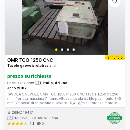
annuncio
OMR TGO 1250 CNC
Tavole girevoli/rototraslanti
prezzo su richiesta
Localizzazione:
🇮🇹
Italia, Arluno
Anno
2007
TAVOLA GIREVOLE OMR TGO 1250x1250 CNC Tavola 1.250 x 1.250
mm. Portata massima 7 tonn. Altezza tavola da filo pavimento 345
mm. Velocita’ di rotazione di lavoro 10,4 g/min. Potenza motore
principale 8,5 kw. CNC SIPRO Peso totale 2.800 kg. Anno di
costruzione 2007
26IND49417
🇮🇹 NUOVA LOMBARMET spa
4.1
9