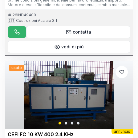
ottime condizioni generali, ideale per lavoro, edilizia, trasporti.
Motore diesel affidabile e dai consumi contenuti, cambio manuale
6 marce Veicolo pronto all’uso Carrozzeria in buono stato e Interni
ben tenuti (piccolo strappo visibile in foto), manutenzione eseguita
26IND49400
regolarmente
🇮🇹 Costruzioni Acciaio Srl
contatta
vedi di più
usato
annuncio
CEFI FC 10 KW 400 2.4 KHz