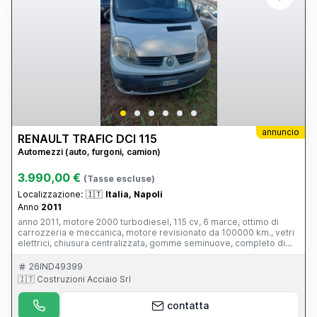
annuncio
RENAULT TRAFIC DCI 115
Automezzi (auto, furgoni, camion)
3.990,00 €
(Tasse escluse)
Localizzazione:
🇮🇹
Italia, Napoli
Anno
2011
anno 2011, motore 2000 turbodiesel, 115 cv, 6 marce, ottimo di
carrozzeria e meccanica, motore revisionato da 100000 km., vetri
elettrici, chiusura centralizzata, gomme seminuove, completo di
balestre rinforzate, pronto per lavorare. Trattabile dopo visione.
26IND49399
🇮🇹 Costruzioni Acciaio Srl
contatta