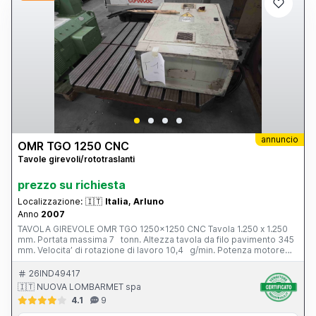
annuncio
OMR TGO 1250 CNC
Tavole girevoli/rototraslanti
prezzo su richiesta
Localizzazione:
🇮🇹
Italia, Arluno
Anno
2007
TAVOLA GIREVOLE OMR TGO 1250x1250 CNC Tavola 1.250 x 1.250
mm. Portata massima 7 tonn. Altezza tavola da filo pavimento 345
mm. Velocita’ di rotazione di lavoro 10,4 g/min. Potenza motore
principale 8,5 kw. CNC SIPRO Peso totale 2.800 kg. Anno di
costruzione 2007
26IND49417
🇮🇹 NUOVA LOMBARMET spa
4.1
9