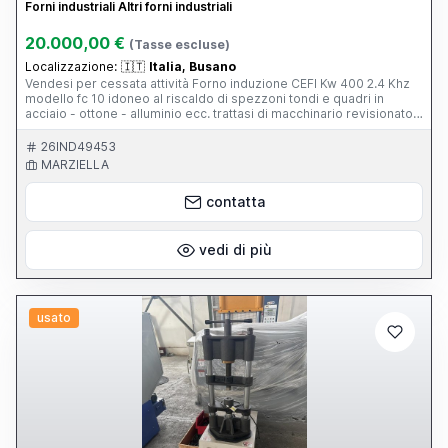
Forni industriali Altri forni industriali
20.000,00 €
(Tasse escluse)
Localizzazione:
🇮🇹
Italia, Busano
Vendesi per cessata attività Forno induzione CEFI Kw 400 2.4 Khz
modello fc 10 idoneo al riscaldo di spezzoni tondi e quadri in
acciaio - ottone - alluminio ecc. trattasi di macchinario revisionato
meccanicamente e riverniciato prima della consegna verrà
effettuato un controllo da parte di Tecnico specializzato.
26IND49453
MARZIELLA
contatta
vedi di più
usato