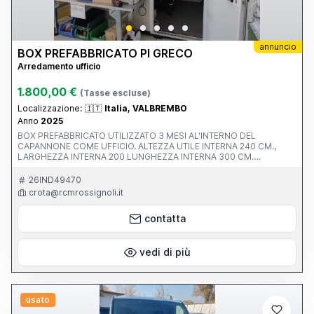
annuncio
BOX PREFABBRICATO PI GRECO
Arredamento ufficio
1.800,00 €
(Tasse escluse)
Localizzazione:
🇮🇹
Italia, VALBREMBO
Anno
2025
BOX PREFABBRICATO UTILIZZATO 3 MESI AL'INTERNO DEL
CAPANNONE COME UFFICIO. ALTEZZA UTILE INTERNA 240 CM.,
LARGHEZZA INTERNA 200 LUNGHEZZA INTERNA 300 CM.
COMPLETO DI PLAFONIERA LED, PAVIMENTO E QUADRO ELETTRCIO
INTERNO E PRESA ESTERNA
26IND49470
crota@rcmrossignoli.it
contatta
vedi di più
usato