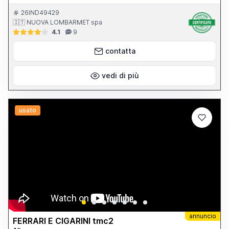
testa 1.200 mm. Luce tra i montanti 1.350 mm. Peso totale 7.500
kg. Anno di costruzione 1998 Completa di: - tastatore renishaw
26IND49429
PH 10 M
🇮🇹 NUOVA LOMBARMET spa
4.1
9
contatta
vedi di più
usato
annuncio
FERRARI E CIGARINI tmc2