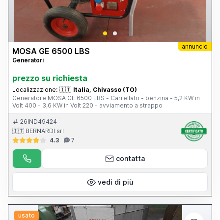
annuncio
MOSA GE 6500 LBS
Generatori
prezzo su richiesta
Localizzazione:
🇮🇹
Italia, Chivasso (TO)
Generatore MOSA GE 6500 LBS - Carrellato - benzina - 5,2 KW in
Volt 400 - 3,6 KW in Volt 220 - avviamento a strappo
26IND49424
🇮🇹 BERNARDI srl
4.3
7
contatta
vedi di più
usato