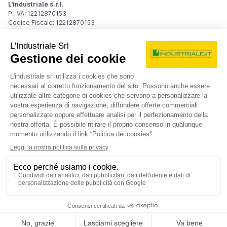
L'industriale s.r.l.
P. IVA: 12212870153
Codice Fiscale: 12212870153
Sede Legale
Via Carlo Dolci, 32
20148 Milano (MI)
Italy
Registro Imprese
Iscrizione R.I.: 12212870153
REA: MI-1539011
Capitale sociale: Euro 10.400,00 i.v.
Contatti
info@industriale.it
PEC:
industriale@pec.industriale.it
02 8969 3116
© 2026 L'industriale s.r.l. - Tutti i diritti riservati
Informativa privacy - Cookie
|
Condizioni di navigazione
|
Condizioni generali di contratto