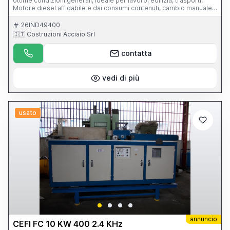
ottime condizioni generali, ideale per lavoro, edilizia, trasporti.
Motore diesel affidabile e dai consumi contenuti, cambio manuale
6 marce Veicolo pronto all’uso Carrozzeria in buono stato e Interni
ben tenuti (piccolo strappo visibile in foto), manutenzione eseguita
26IND49400
regolarmente
🇮🇹 Costruzioni Acciaio Srl
contatta
vedi di più
usato
annuncio
CEFI FC 10 KW 400 2.4 KHz