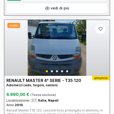
vedi di più
usato
annuncio
RENAULT MASTER 4° SERIE - T35 120
Automezzi (auto, furgoni, camion)
6.990,00 €
(Tasse escluse)
Localizzazione:
🇮🇹
Italia, Napoli
Anno
2010
Renault Master T35 120, cassone fisso prolungato in alluminio, in