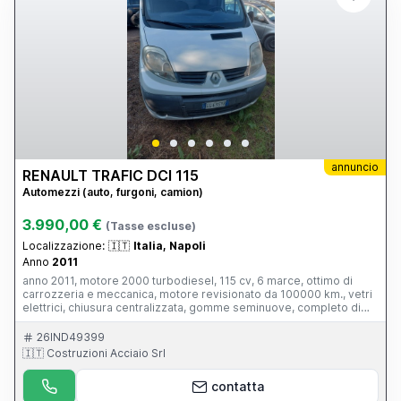
annuncio
RENAULT TRAFIC DCI 115
Automezzi (auto, furgoni, camion)
3.990,00 €
(Tasse escluse)
Localizzazione:
🇮🇹
Italia, Napoli
Anno
2011
anno 2011, motore 2000 turbodiesel, 115 cv, 6 marce, ottimo di
carrozzeria e meccanica, motore revisionato da 100000 km., vetri
elettrici, chiusura centralizzata, gomme seminuove, completo di
balestre rinforzate, pronto per lavorare. Trattabile dopo visione.
26IND49399
🇮🇹 Costruzioni Acciaio Srl
contatta