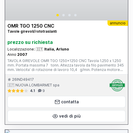
annuncio
OMR TGO 1250 CNC
Tavole girevoli/rototraslanti
prezzo su richiesta
Localizzazione:
🇮🇹
Italia, Arluno
Anno
2007
TAVOLA GIREVOLE OMR TGO 1250x1250 CNC Tavola 1.250 x 1.250
mm. Portata massima 7 tonn. Altezza tavola da filo pavimento 345
mm. Velocita’ di rotazione di lavoro 10,4 g/min. Potenza motore
principale 8,5 kw. CNC SIPRO Peso totale 2.800 kg. Anno di
costruzione 2007
26IND49417
🇮🇹 NUOVA LOMBARMET spa
4.1
9
contatta
vedi di più