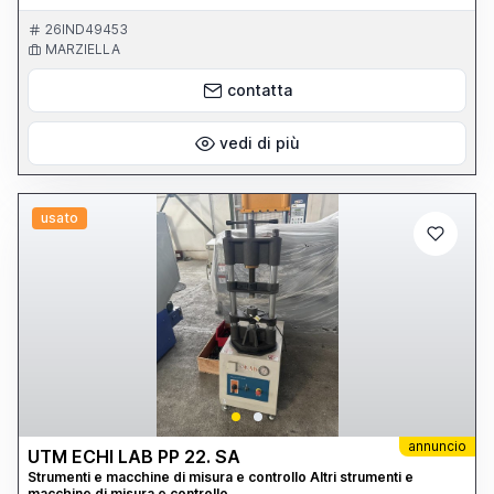
meccanicamente e riverniciato prima della consegna verrà
effettuato un controllo da parte di Tecnico specializzato.
26IND49453
MARZIELLA
contatta
vedi di più
usato
annuncio
UTM ECHI LAB PP 22. SA
Strumenti e macchine di misura e controllo Altri strumenti e
macchine di misura e controllo