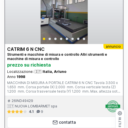
annuncio
CATRIM 6 N CNC
Strumenti e macchine di misura e controllo Altri strumenti e
macchine di misura e controllo
prezzo su richiesta
Localizzazione:
🇮🇹
Italia, Arluno
Anno
1998
MACCHINA DI MISURA A PORTALE CATRIM 6 N CNC Tavola 3.500 x
1.650 mm. Corsa portale (X) 2.000 mm. Corsa verticale testa (Z)
1.200 mm. Corsa trasversale testa (Y) 1.200 mm. Max. altezza sotto
testa 1.200 mm. Luce tra i montanti 1.350 mm. Peso totale 7.500
kg. Anno di costruzione 1998 Completa di: - tastatore renishaw
26IND49429
PH 10 M
🇮🇹 NUOVA LOMBARMET spa
4.1
9
FILTRI
contatta