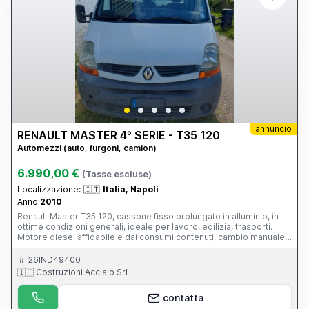
annuncio
RENAULT MASTER 4° SERIE - T35 120
Automezzi (auto, furgoni, camion)
6.990,00 €
(Tasse escluse)
Localizzazione:
🇮🇹
Italia, Napoli
Anno
2010
Renault Master T35 120, cassone fisso prolungato in alluminio, in
ottime condizioni generali, ideale per lavoro, edilizia, trasporti.
Motore diesel affidabile e dai consumi contenuti, cambio manuale
6 marce Veicolo pronto all’uso Carrozzeria in buono stato e Interni
ben tenuti (piccolo strappo visibile in foto), manutenzione eseguita
26IND49400
regolarmente
🇮🇹 Costruzioni Acciaio Srl
contatta