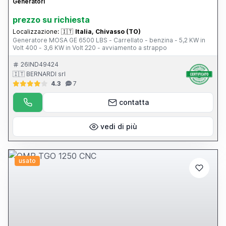
Generatori
prezzo su richiesta
Localizzazione:
🇮🇹
Italia, Chivasso (TO)
Generatore MOSA GE 6500 LBS - Carrellato - benzina - 5,2 KW in
Volt 400 - 3,6 KW in Volt 220 - avviamento a strappo
26IND49424
🇮🇹 BERNARDI srl
4.3
7
contatta
vedi di più
usato