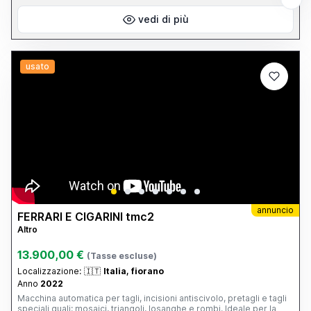
vedi di più
usato
annuncio
FERRARI E CIGARINI tmc2
Altro
13.900,00 €
(Tasse escluse)
Localizzazione:
🇮🇹
Italia, fiorano
Anno
2022
Macchina automatica per tagli, incisioni antiscivolo, pretagli e tagli
speciali quali: mosaici, triangoli, losanghe e rombi. Ideale per la