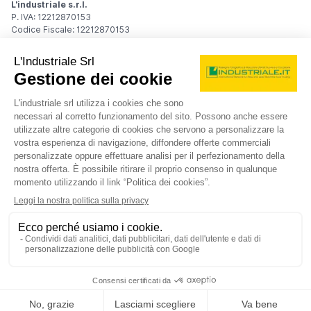
L'industriale s.r.l.
P. IVA: 12212870153
Codice Fiscale: 12212870153
Sede Legale
Via Carlo Dolci, 32
20148 Milano (MI)
Italy
Registro Imprese
Iscrizione R.I.: 12212870153
REA: MI-1539011
Capitale sociale: Euro 10.400,00 i.v.
Contatti
info@industriale.it
PEC:
industriale@pec.industriale.it
02 8969 3116
© 2026 L'industriale s.r.l. - Tutti i diritti riservati
Informativa privacy - Cookie
|
Condizioni di navigazione
|
Condizioni generali di contratto