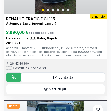
annuncio
RENAULT TRAFIC DCI 115
Automezzi (auto, furgoni, camion)
3.990,00 €
(Tasse escluse)
Localizzazione:
🇮🇹
Italia, Napoli
Anno
2011
anno 2011, motore 2000 turbodiesel, 115 cv, 6 marce, ottimo di
carrozzeria e meccanica, motore revisionato da 100000 km., vetri
elettrici, chiusura centralizzata, gomme seminuove, completo di
balestre rinforzate, pronto per lavorare. Trattabile dopo visione.
26IND49399
🇮🇹 Costruzioni Acciaio Srl
contatta
vedi di più
usato