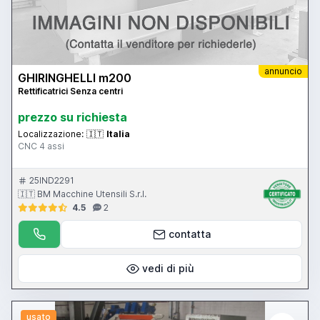
annuncio
GHIRINGHELLI m200
Rettificatrici Senza centri
prezzo su richiesta
Localizzazione:
🇮🇹
Italia
CNC 4 assi
25IND2291
🇮🇹 BM Macchine Utensili S.r.l.
4.5
2
contatta
vedi di più
usato