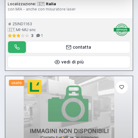
Localizzazione:
🇮🇹
Italia
con MIA - anche con misuratore laser
25IND1163
🇮🇹 MI-MU snc
3
1
contatta
vedi di più
usato