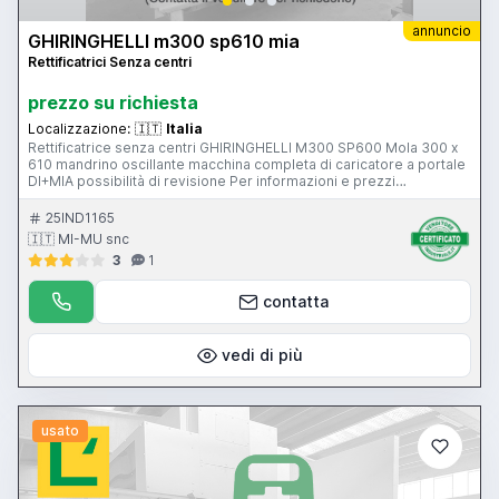
annuncio
GHIRINGHELLI m300 sp610 mia
Rettificatrici Senza centri
prezzo su richiesta
Localizzazione:
🇮🇹
Italia
Rettificatrice senza centri GHIRINGHELLI M300 SP600 Mola 300 x
610 mandrino oscillante macchina completa di caricatore a portale
DI+MIA possibilità di revisione Per informazioni e prezzi
contattateci senza impegno. La macchina è visibile nel ns
magazzino di Gussago (BS) Mimu Macchine Utensili centerless
25IND1165
grinding machine rectifieuse centerless spitzenlose
🇮🇹 MI-MU snc
Rundschleifmaschine
3
1
contatta
vedi di più
usato