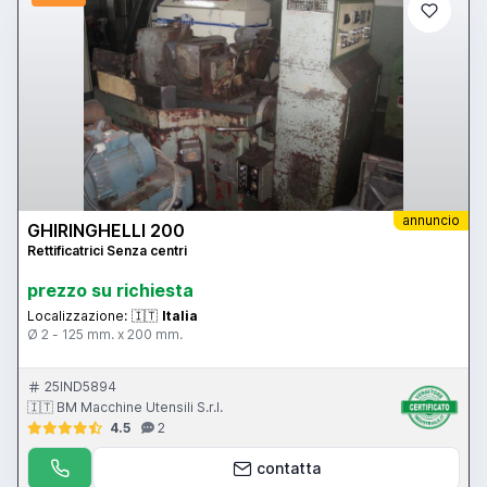
annuncio
GHIRINGHELLI 200
Rettificatrici Senza centri
prezzo su richiesta
Localizzazione:
🇮🇹
Italia
Ø 2 - 125 mm. x 200 mm.
25IND5894
🇮🇹 BM Macchine Utensili S.r.l.
4.5
2
contatta