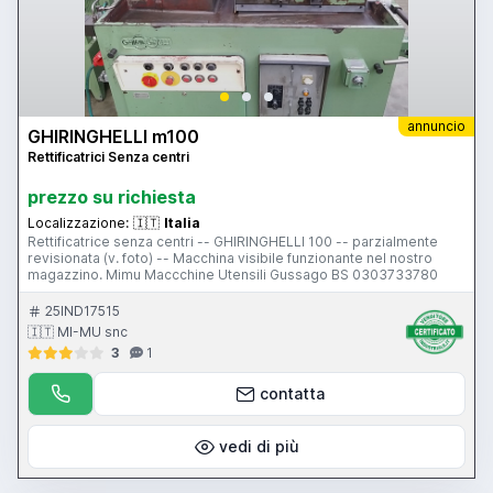
annuncio
GHIRINGHELLI m100
Rettificatrici Senza centri
prezzo su richiesta
Localizzazione:
🇮🇹
Italia
Rettificatrice senza centri -- GHIRINGHELLI 100 -- parzialmente
revisionata (v. foto) -- Macchina visibile funzionante nel nostro
magazzino. Mimu Maccchine Utensili Gussago BS 0303733780
25IND17515
🇮🇹 MI-MU snc
3
1
contatta
vedi di più