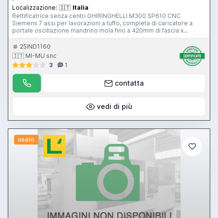
Localizzazione:
🇮🇹
Italia
Rettificatrice senza centri GHIRINGHELLI M300 SP610 CNC
Siemens 7 assi per lavorazioni a tuffo, completa di caricatore a
portale oscillazione mandrino mola fino a 420mm di fascia x
610mm di diametro Per informazioni e prezzi contattateci senza
impegno. La macchina è visibile nel ns magazzino di Gussago (BS)
25IND1160
Mimu Macchine Utensili rettifica senza centri CNC centerless
🇮🇹 MI-MU snc
grinding machine rectifieuse centerless spitzenlose
3
1
Rundschliefmaschine
contatta
vedi di più
usato