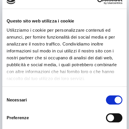
Questo sito web utilizza i cookie
Utilizziamo i cookie per personalizzare contenuti ed
annunci, per fornire funzionalità dei social media e per
analizzare il nostro traffico. Condividiamo inoltre
annuncio
GHIRINGHELLI m2200
informazioni sul modo in cui utilizzi il nostro sito con i
Rettificatrici Senza centri
nostri partner che si occupano di analisi dei dati web,
pubblicità e social media, i quali potrebbero combinarle
prezzo su richiesta
con altre informazioni che hai fornito loro o che hanno
Localizzazione:
🇮🇹
Italia
Rettificatrice senza centri GHIRINGHELLI M2200 DI+MIA doppio
raccolto dal tuo utilizzo dei loro servizi.
carro, caduta pezzo Macchina controllata e funzionante, possibilità
di prova Per informazioni e prezzi contattateci senza impegno. La
macchina è visibile funzionante nel ns magazzino di Gussago (BS)
Selezione
Mimu Macchine Utensili rettifica senza centri centerless
25IND1162
spitzenlose Rundschleifmaschine rectifieuse centerless
Necessari
del
🇮🇹 MI-MU snc
3
1
consenso
contatta
Preferenze