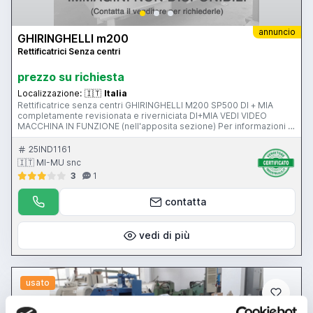
annuncio
GHIRINGHELLI m200
Rettificatrici Senza centri
prezzo su richiesta
Localizzazione:
🇮🇹
Italia
Rettificatrice senza centri GHIRINGHELLI M200 SP500 DI + MIA
completamente revisionata e riverniciata DI+MIA VEDI VIDEO
MACCHINA IN FUNZIONE (nell'apposita sezione) Per informazioni e
prezzi contattateci senza impegno. La macchina è visibile
funzionante nel ns magazzino di Gussago (BS) Mimu Macchine
25IND1161
Utensili rettifica senza centri centerless grinding machine
🇮🇹 MI-MU snc
rectifieuse centerless spitzenlose Rundschliefmaschine
3
1
contatta
vedi di più
usato