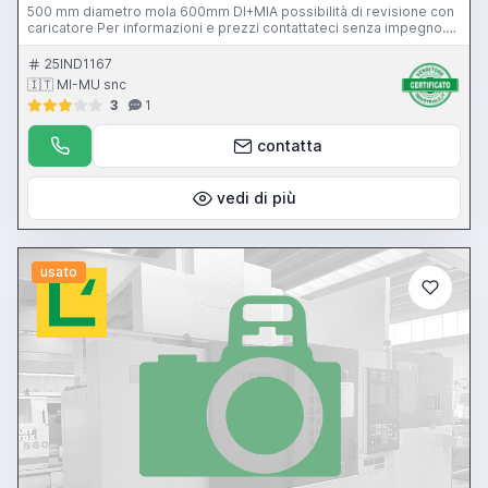
500 mm diametro mola 600mm DI+MIA possibilità di revisione con
caricatore Per informazioni e prezzi contattateci senza impegno.
La macchina è visibile funzionante nel ns magazzino di Gussago
(BS) Mimu Macchine Utensili rettifica senza centri centerless
25IND1167
grinding machine rectifieuse centerless spitzenlose
🇮🇹 MI-MU snc
Rundschliefmaschine
3
1
contatta
vedi di più
usato