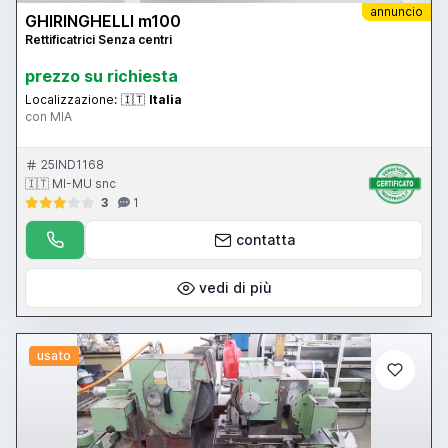
annuncio
GHIRINGHELLI m100
Rettificatrici Senza centri
prezzo su richiesta
Localizzazione:
🇮🇹
Italia
con MIA
25IND1168
🇮🇹 MI-MU snc
3
1
contatta
vedi di più
usato