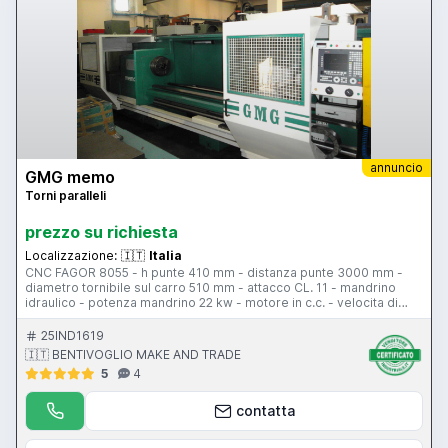
annuncio
GMG memo
Torni paralleli
prezzo su richiesta
Localizzazione:
🇮🇹
Italia
CNC FAGOR 8055 - h punte 410 mm - distanza punte 3000 mm -
diametro tornibile sul carro 510 mm - attacco CL. 11 - mandrino
idraulico - potenza mandrino 22 kw - motore in c.c. - velocita di
rotazione 10-1300 rpm /4 gamme - passaggio barra 155 mm -
torretta a 8 posizioni - contropunta - attacco contropunta c.m. 6 -
25IND1619
evacuatore trucioli - protezione antinfortunistica MACCHINA
🇮🇹 BENTIVOGLIO MAKE AND TRADE
REVISIONATA A NUOVO
5
4
contatta