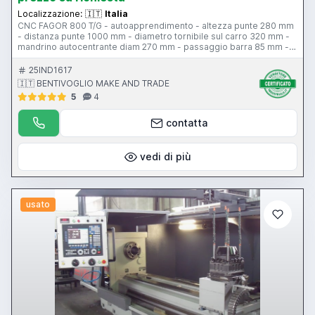
Localizzazione:
🇮🇹
Italia
CNC FAGOR 800 T/G - autoapprendimento - altezza punte 280 mm
- distanza punte 1000 mm - diametro tornibile sul carro 320 mm -
mandrino autocentrante diam 270 mm - passaggio barra 85 mm -
torretta multifiix di precisione - volantini elettronici - comandi sul
carro - lunetta - evacuatore trucioli - protezione antinfortunistica -
25IND1617
portellone scorrevole
🇮🇹 BENTIVOGLIO MAKE AND TRADE
5
4
contatta
vedi di più
usato