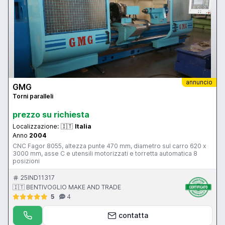
annuncio
GMG
Torni paralleli
prezzo su richiesta
Localizzazione:
🇮🇹
Italia
Anno
2004
CNC Fagor 8055, altezza punte 470 mm, diametro sul carro 620 x
3000 mm, asse C e utensili motorizzati e torretta automatica 8
posizioni
25IND11317
🇮🇹 BENTIVOGLIO MAKE AND TRADE
5
4
contatta