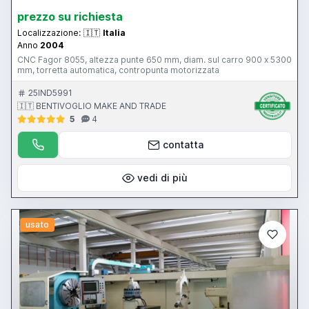
prezzo su richiesta
Localizzazione:
🇮🇹
Italia
Anno
2004
CNC Fagor 8055, altezza punte 650 mm, diam. sul carro 900 x 5300
mm, torretta automatica, contropunta motorizzata
25IND5991
🇮🇹 BENTIVOGLIO MAKE AND TRADE
5
4
contatta
vedi di più
usato