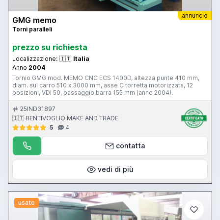
annuncio
GMG memo
Torni paralleli
prezzo su richiesta
Localizzazione:
🇮🇹
Italia
Anno
2004
Tornio GMG mod. MEMO CNC ECS 1400D, altezza punte 410 mm,
diam. sul carro 510 x 3000 mm, asse C torretta motorizzata, 12
posizioni, VDI 50, passaggio barra 155 mm (anno 2004).
25IND31897
🇮🇹 BENTIVOGLIO MAKE AND TRADE
5
4
contatta
vedi di più
usato