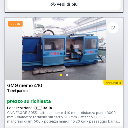
vedi di più
usato
annuncio
GMG memo 410
Torni paralleli
prezzo su richiesta
Localizzazione:
🇮🇹
Italia
CNC FAGOR 8055 - altezza punte 410 mm - distanza punte 3000
mm - diametro tornibile sul carro 510 mm - attacco CL 11 -
mandrino diam. 500 - potenza mandrino 20 kw - passaggio barra
155 mm - torretta Baruffaldi TS 200 8 posizioni - rapido longitudinali