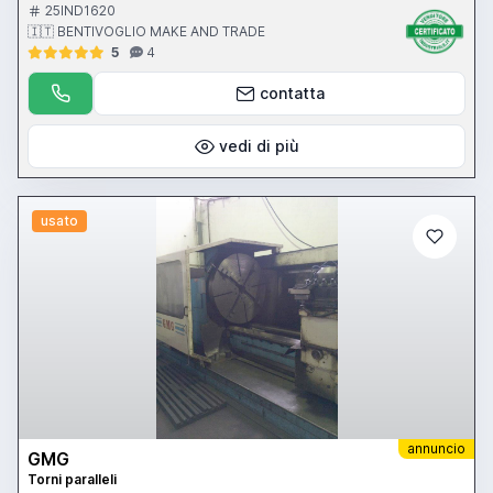
- rapido trasversale - larghezza bancale 470 mm - contropunta
25IND1620
470 mm - contropunta - attacco contropunta c.m. 6 - piattaforma
🇮🇹 BENTIVOGLIO MAKE AND TRADE
diam. 600 - lunetta fissa - protezione antinfortunistica
5
4
contatta
vedi di più
usato
annuncio
GMG
Torni paralleli