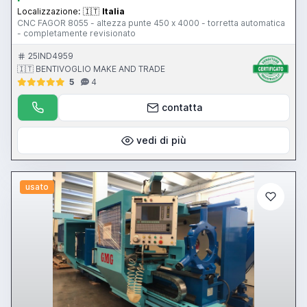
Localizzazione:
🇮🇹
Italia
CNC FAGOR 8055 - altezza punte 450 x 4000 - torretta automatica
- completamente revisionato
25IND4959
🇮🇹 BENTIVOGLIO MAKE AND TRADE
5
4
contatta
vedi di più
usato