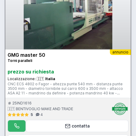
annuncio
GMG master 50
Torni paralleli
prezzo su richiesta
Localizzazione:
🇮🇹
Italia
CNC ECS 4802 o Fagor - altezza punte 540 mm - distanza punte
3500 mm - diametro tornibile sul carro 600 x 3500 mm - attacco
ASA A2 11 - mandrino da definire - potenza mandrino 40 kw -
motore in c.c. - velocità di rotazione max 1000 rpm - passaggio
barra 155 mm - torretta automatica - volantino elettronico - rapido
25IND1616
longitudinale - rapido trasversale - contropunta - attacco
🇮🇹 BENTIVOGLIO MAKE AND TRADE
contropunta cm6 - piattaforma opzionale - lunette opzionali -
5
4
evacutatore trucioli opzionale - protezione antinfortunistica -
interamente revisionato
contatta