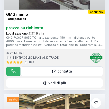
annuncio
GMG memo
Torni paralleli
prezzo su richiesta
Localizzazione:
🇮🇹
Italia
CNC FAGOR 8050 TC - altezza punte 450 mm - distanza punte
4000 mm - diametro tornibile sul carro 590 mm - attacco c.l. 11 -
potenza mandrino 20 kw - velocita di rotazione 10-1300 rpm su 4
gamme automatiche - passaggio barra 155 mm - torretta
automatica - volantino elettronico - contropunta - attacco
25IND1618
contropunta c.m. 6 - piattaforma - lunette - evacuatore trucioli -
🇮🇹 BENTIVOGLIO MAKE AND TRADE
protezione antinfortunistica doppio portellone scorrevole - terza
5
4
guida d appoggio sotto il carro
contatta
vedi di più
usato