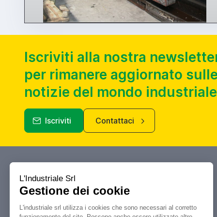
Iscriviti alla nostra newslette
per rimanere aggiornato sulle
notizie del mondo industriale
Iscriviti
Contattaci
Industriale.it
Il tuo portale di riferimento per
compravendita, aste e liquidazioni di