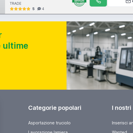
TRADE
5
4
r
 ultime
Categorie popolari
I nostri
Asportazione truciolo
Inserisci a
Lavorazione lamiera
Wanted