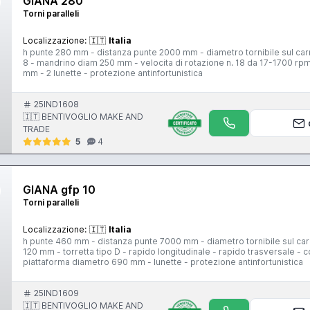
GIANA 280
Torni paralleli
Localizzazione:
🇮🇹
Italia
h punte 280 mm - distanza punte 2000 mm - diametro tornibile sul car
8 - mandrino diam 250 mm - velocita di rotazione n. 18 da 17-1700 rpm
mm - 2 lunette - protezione antinfortunistica
25IND1608
🇮🇹 BENTIVOGLIO MAKE AND
TRADE
5
4
GIANA gfp 10
Torni paralleli
Localizzazione:
🇮🇹
Italia
h punte 460 mm - distanza punte 7000 mm - diametro tornibile sul ca
120 mm - torretta tipo D - rapido longitudinale - rapido trasversale -
piattaforma diametro 690 mm - lunette - protezione antinfortunistica
25IND1609
🇮🇹 BENTIVOGLIO MAKE AND