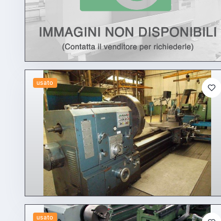
usato
usato