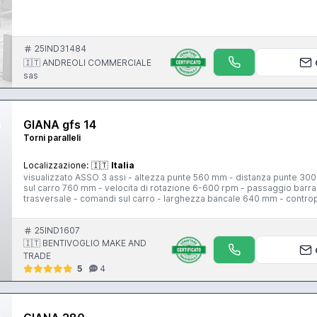
25IND31484
🇮🇹 ANDREOLI COMMERCIALE
sas
GIANA gfs 14
Torni paralleli
Localizzazione:
🇮🇹
Italia
visualizzato ASSO 3 assi - altezza punte 560 mm - distanza punte 300
sul carro 760 mm - velocita di rotazione 6-600 rpm - passaggio barra 1
trasversale - comandi sul carro - larghezza bancale 640 mm - contro
mm
25IND1607
🇮🇹 BENTIVOGLIO MAKE AND
TRADE
5
4