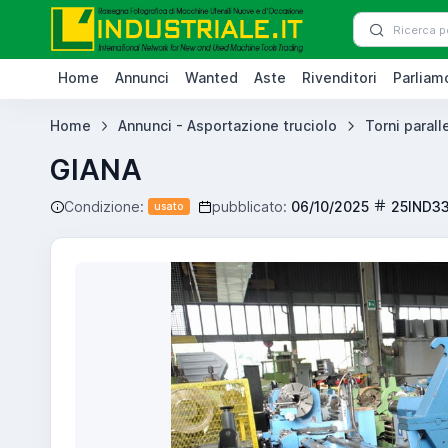
Home
Annunci
Wanted
Aste
Rivenditori
Parliamo
Home
Annunci - Asportazione truciolo
Torni paralle
GIANA
Condizione:
pubblicato:
06/10/2025
25IND3
usato