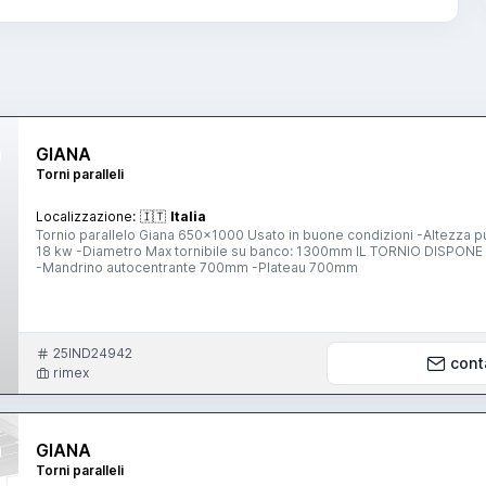
GIANA
Torni paralleli
Localizzazione:
🇮🇹
Italia
Tornio parallelo Giana 650x1000 Usato in buone condizioni -Altezza punte: 650mm -Distanza tra le punte: 1000mm -Potenza motore:
18 kw -Diametro Max tornibile su banco: 1300mm IL TORNIO DISPONE DI DOPPIO CARRELLINO Accessori: -2 torrette con porta utensili
-Mandrino autocentrante 700mm -Plateau 700mm
25IND24942
cont
rimex
GIANA
Torni paralleli