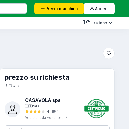
Vendi
macchina
Accedi
🇮🇹
Italiano
prezzo su richiesta
🇮🇹
Italia
CASAVOLA spa
🇮🇹
Italia
4
4
Vedi scheda venditore