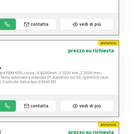
contatta
vedi di più
annuncio
prezzo su richiesta
o
600, corse : X 6000mm , Y 1200 mm ,Z 2000 mm,.
e
gamme). Magazzino a 30 posizioni. Controllo Selca tipo S3045 PD
contatta
vedi di più
annuncio
C
prezzo su richiesta