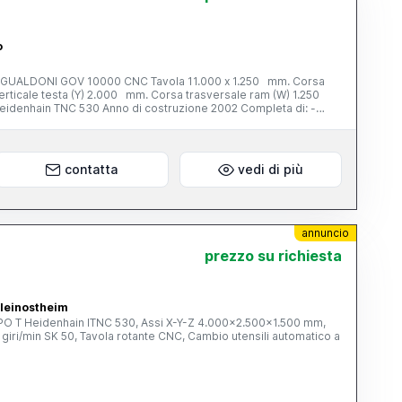
o
GUALDONI GOV 10000 CNC Tavola 11.000 x 1.250 mm. Corsa
rticale testa (Y) 2.000 mm. Corsa trasversale ram (W) 1.250
idenhain TNC 530 Anno di costruzione 2002 Completa di: -
: asse C 2,5°, asse A 2,5° - magazzino utensili a 120 posti -
contatta
vedi di più
annuncio
prezzo su richiesta
leinostheim
O T Heidenhain ITNC 530, Assi X-Y-Z 4.000x2.500x1.500 mm,
giri/min SK 50, Tavola rotante CNC, Cambio utensili automatico a