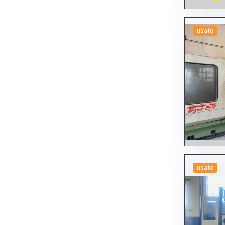
Torni - altre tipologie
Torni a CNC
A fantina mobile (SLIDING HEAD)
A testa fissa (FIXED HEAD)
usato
Altri
Da barra
Da ripresa
Altri torni a CNC
Torni a copiare
Torni frontali semifrontali
Torni paralleli
Torni plurimandrino
Torni verticali
Tracciatrici
Transfer
A tamburo
A tavola girevole
Altri transfer
Flessibili (multi centro)
Trapani
A colonna
usato
Altri trapani
Radiali