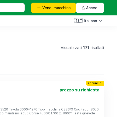
Vendi
macchina
Accedi
🇮🇹
Italiano
Visualizzati
171
risultati
annuncio
prezzo su richiesta
nc Fagor 8050