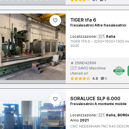
TIGER tfa 6
Fresalesatrici Altre fresalesatrici
Localizzazione:
🇮🇹
Italia
TIGER TFA 6 – 3200x1500x1300 mm,
4045
25IND42999
🇮🇹 SAVIO Macchine
Utensili srl
4.8
5
SORALUCE SLP 6.000
Fresalesatrici A montante mobile
Localizzazione:
🇮🇹
Italia, BOR
Anno
2021
CNC HEIDENHAIN TNC 640 DESCRIZIONE Fresatrice a montante mobile dotata di testa assiale di