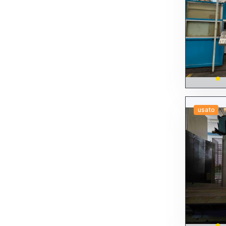
Altre rettificatrici
Per esterni
Per interni
Per scopi specifici
Senza centri
Tangenziali
Universali
Sbarbatrici sbavatrici
Segatrici seghetti troncatrici
Altre Segatrici, seghetti, troncatrici
Automatiche
A disco
A nastro - Altre
A nastro doppio montante
usato
A nastro pendolari
Altre
Manuali
A disco
A nastro
Altri
Semiautomatiche
A disco
A nastro - Altre
A nastro doppio montante
A nastro pendolari
Altre
Smussatrici
Stozzatrici