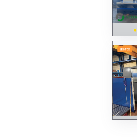
usato