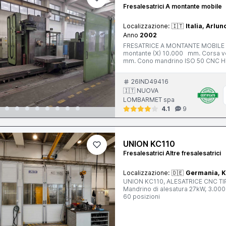
Fresalesatrici A montante mobile
Localizzazione:
🇮🇹
Italia, Arlun
Anno
2002
FRESATRICE A MONTANTE MOBILE 
montante (X) 10.000 mm. Corsa ve
mm. Cono mandrino ISO 50 CNC He
testa a fresare universale indexata
evacuatore trucioli
26IND49416
🇮🇹 NUOVA
LOMBARMET spa
4.1
9
UNION KC110
Fresalesatrici Altre fresalesatrici
Localizzazione:
🇩🇪
Germania, K
UNION KC110, ALESATRICE CNC TIP
Mandrino di alesatura 27kW, 3.000 
60 posizioni