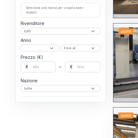
Per fori profondi
Per stampi
Seleziona una marca per visualizzare i
Fresatrici
modelli
A portale
A T o a tavola girevole
Rivenditore
A testa veloce
Altre fresatrici
usato
Banco fisso
Anno
Montante mobile
Orizzontali
Per attrezzisti
Per stampi
Prezzo (€)
Universali
Verticali
Lapidelli
Lappatrici
Levigatrici
Nazione
A disco
A nastro
Altre levigatrici
Per cilindri
Limatrici
Linee di lavorazione
Maschiatrici
usato
Pantografi
Piallatrici
Posizionatori
Rettificatrici