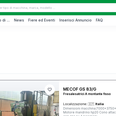
 di ...
News
Fiere ed Eventi
Inserisci Annuncio
FAQ
MECOF GS 83/G
Fresalesatrici A montante fisso
Localizzazione:
🇮🇹
Italia
Dimensioni macchina:7000x3750x3520 Tavola 6000x1270 Tipo macchina CS83/G C
Motore mandrino hp20 Cono attacco mandrino iso50 Corse 4500X 1700 z. 1000Y Testa girevole