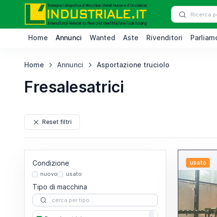
Home
Annunci
Wanted
Aste
Rivenditori
Parliamo
Home
Annunci
Asportazione truciolo
Fresalesatrici
Reset filtri
Condizione
usato
nuovo
usato
Tipo di macchina