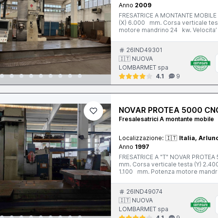
Anno
2009
FRESATRICE A MONTANTE MOBILE F
(X) 6.000 mm. Corsa verticale te
motore mandrino 24 kw. Velocita’
rapidi (X; Y; W) 20.000 mm/min. 
costruzione 2009 Completa di: - te
26IND49301
magazzino utensili a 60 posti - eva
🇮🇹 NUOVA
LOMBARMET spa
4.1
9
NOVAR PROTEA 5000 CN
Fresalesatrici A montante mobile
Localizzazione:
🇮🇹
Italia, Arlun
Anno
1997
FRESATRICE A "T" NOVAR PROTEA 5
mm. Corsa verticale testa (Y) 2.
1.100 mm. Potenza motore mandri
ISO 50 CNC Heidenhain TNC 426 An
OMR TGO 1.250 x 1.250 mm. - testa 
26IND49074
magazzino utensili a 60 posti - eva
🇮🇹 NUOVA
LOMBARMET spa
4.1
9