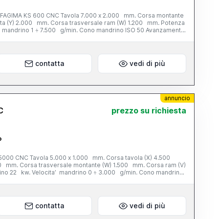
AGIMA KS 600 CNC Tavola 7.000 x 2.000 mm. Corsa montante
sta (Y) 2.000 mm. Corsa trasversale ram (W) 1.200 mm. Potenza
 mandrino 1 ÷ 7.500 g/min. Cono mandrino ISO 50 Avanzamenti
CNC Heidenhain TNC 530 Peso totale 24 tonn. Anno di
sta a fresare universale indexata: asse C 2,5°, asse A 2,5° -
cuatore trucioli
contatta
vedi di più
annuncio
C
prezzo su richiesta
o
000 CNC Tavola 5.000 x 1.000 mm. Corsa tavola (X) 4.500
400 mm. Corsa trasversale montante (W) 1.500 mm. Corsa ram (V)
no 22 kw. Velocita’ mandrino 0 ÷ 3.000 g/min. Cono mandrino
no di costruzione 1997 Completa di: - tavola girevole CNC
a fresare universale indexata: asse C 2,5°, asse A 2,5° -
cuatore trucioli
contatta
vedi di più