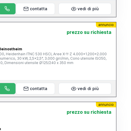
contatta
vedi di più
annuncio
prezzo su richiesta
leinostheim
00, Heidenhain ITNC 530 HSCI, Aree X-Y-Z 4.000x1.200x2.000
numerico, 30 kW, 2,5x2,5°, 3.000 giri/min, Cono utensile ISO50,
60, Dimensioni utensile Ø125/240 x 350 mm
contatta
vedi di più
annuncio
prezzo su richiesta
o