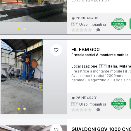
con cnc su 4 posizioni
26IND49436
🇮🇹 Urso Impianti srl
FIL FBM 600
Fresalesatrici A montante mobile
Localizzazione:
🇮🇹
Italia, Milan
Fresatrice a montante mobile Fil , tipo FBM 
Avanzamenti rapidi 12000mm/min. Testa automatica indexata 2*, mandrino iso 50, rpm4000 (du
26IND49431
🇮🇹 Urso Impianti srl
GUALDONI GOV 1000 CN