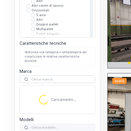
Altri
Altri centri di lavoro
Orizzontali
5 assi
Altri
Doppio pallet
Multipallet
Pallet singolo
Verticali
Caratteristiche tecniche
5 assi
Altri
Seleziona una categoria o sottocategoria per
Doppio pallet
visualizzare le relative caratteristiche
Multipallet
tecniche
Pallet singolo
Dentatrici
Marca
A coltello
A creatore
A stozza
usato
Altre dentatrici
Caricamento...
Elettroerosioni
A filo
A tuffo
Caricamento...
Altre elettroerosioni
Microforatrici
Filettatrici
Foratrici
Modelli
A mandrini multipli
Altre foratrici