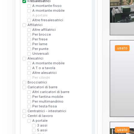
Fresalesatrici
A montante fisso
A montante mobile
A portale
Altre fresalesatrici
Affilatrici
Altre affilatrici
Per brocce
Per frese
Per lame
usato
Per punte
Universali
Alesatrici
A montante mobile
A T o a tavola
Altre alesatrici
Per cilindri
Brocciatrici
Caricatori di barre
Altri caricatori di barre
Per fantina mobile
Per multimandrino
Per testa fissa
Centratrici - intestatrici
Centri di lavoro
A portale
3 assi
usato
5 assi