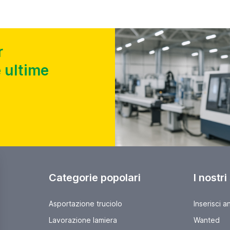
r
 ultime
Categorie popolari
I nostri
Asportazione truciolo
Inserisci a
Lavorazione lamiera
Wanted