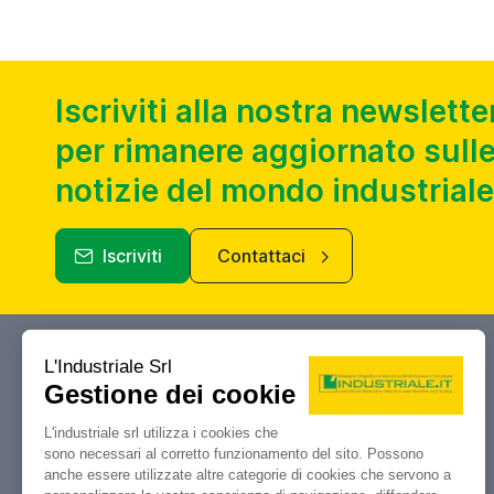
Iscriviti alla nostra newslette
per rimanere aggiornato sulle
notizie del mondo industriale
Iscriviti
Contattaci
Industriale.it
Il tuo portale di riferimento per
compravendita, aste e liquidazioni di
macchine utensili e macchinari