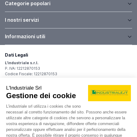
Categorie popolari
I nostri servizi
Informazioni utili
Dati Legali
L'industriale s.r.l.
P. IVA: 12212870153
Codice Fiscale: 12212870153
Sede Legale
Via Carlo Dolci, 32
20148 Milano (MI)
Italy
Registro Imprese
Iscrizione R.I.: 12212870153
REA: MI-1539011
Capitale sociale: Euro 10.400,00 i.v.