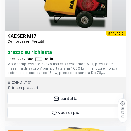
annuncio
KAESER M17
Compressori Portatili
prezzo su richiesta
Localizzazione:
🇮🇹
Italia
Motocompressore nuovo marca kaeser mod M17, pressione
massima di lavoro 7 bar, portata aria 1.600 lt/min, motore Honda,
potenza a pieno carico 15 kw, pressione sonora Db 76,
connessiona aria 1*G 1/2"
25IND17161
fr compressori
contatta
FILTRI
vedi di più