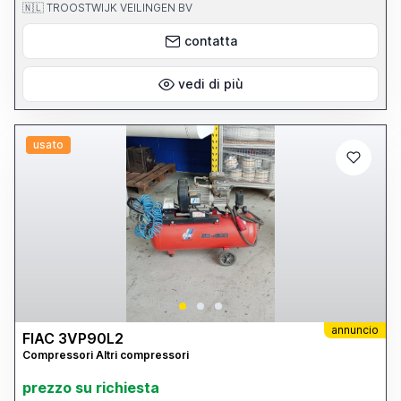
Dimensione totale L 1100mm, Dimensione totale L 700mm,
🇳🇱 TROOSTWIJK VEILINGEN BV
Dimensione totale H 1500mm
contatta
vedi di più
usato
annuncio
FIAC 3VP90L2
Compressori Altri compressori
prezzo su richiesta