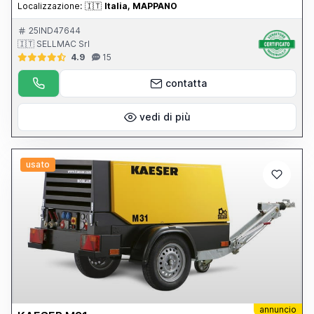
Localizzazione:
🇮🇹
Italia, MAPPANO
25IND47644
🇮🇹 SELLMAC Srl
4.9
15
contatta
vedi di più
usato
annuncio