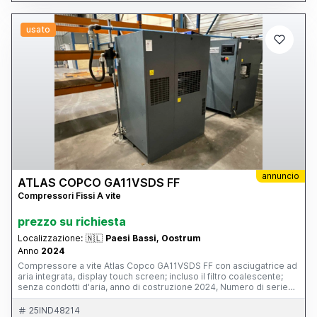
usato
annuncio
ATLAS COPCO GA11VSDS FF
Compressori Fissi A vite
prezzo su richiesta
Localizzazione:
🇳🇱
Paesi Bassi, Oostrum
Anno
2024
Compressore a vite Atlas Copco GA11VSDS FF con asciugatrice ad
aria integrata, display touch screen; incluso il filtro coalescente;
senza condotti d'aria, anno di costruzione 2024, Numero di serie
ITJ855507, Capacità 10.75bar, Potenza 3kW, Ore di esposizione
3465, Collegamento elettrico 400V, Peso proprio 383kg,,
25IND48214