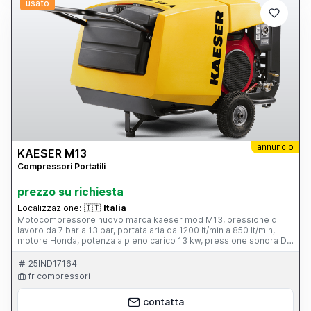
usato
annuncio
KAESER M13
Compressori Portatili
prezzo su richiesta
Localizzazione:
🇮🇹
Italia
Motocompressore nuovo marca kaeser mod M13, pressione di
lavoro da 7 bar a 13 bar, portata aria da 1200 lt/min a 850 lt/min,
motore Honda, potenza a pieno carico 13 kw, pressione sonora Db
76, connessiona aria 1*G 1/2"
25IND17164
fr compressori
contatta