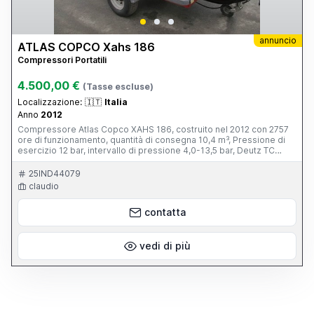
annuncio
ATLAS COPCO Xahs 186
Compressori Portatili
4.500,00 €
(Tasse escluse)
Localizzazione:
🇮🇹
Italia
Anno
2012
Compressore Atlas Copco XAHS 186, costruito nel 2012 con 2757
ore di funzionamento, quantità di consegna 10,4 m³, Pressione di
esercizio 12 bar, intervallo di pressione 4,0-13,5 bar, Deutz TC
D2013L04, potenza motore 104 KW, dimensioni 4654x1701x1713
mm, peso 1890 KG, Serbatoio carburante 175 litri
25IND44079
claudio
contatta
vedi di più