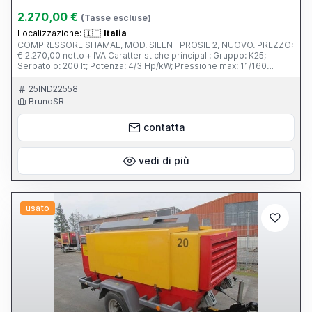
2.270,00 €
(Tasse escluse)
Localizzazione:
🇮🇹
Italia
COMPRESSORE SHAMAL, MOD. SILENT PROSIL 2, NUOVO. PREZZO:
€ 2.270,00 netto + IVA Caratteristiche principali: Gruppo: K25;
Serbatoio: 200 lt; Potenza: 4/3 Hp/kW; Pressione max: 11/160
bar/PSI; Cilindri: 2; N° giri: 1200; Aria aspirata: 495/17,5 l/min / CFM;
Tensione frequenza: 400/50 Volt/Hz; Peso: 160 Kg; Dimensioni:
25IND22558
1450x730x1500. Per maggiori informazioni rivolgersi ad
BrunoSRL
Alessandro. Numero diretto: 346/6416483 oppure selezionare
interno 3 da 0175/390508.
contatta
vedi di più
usato