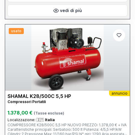
vedi di più
usato
annuncio
SHAMAL K28/500C 5,5 HP
Compressori Portatili
1.378,00 €
(Tasse escluse)
Localizzazione:
🇮🇹
Italia
COMPRESSORE K28/500C 5,5 HP NUOVO PREZZO: 1.378,00 € + IVA
Caratteristiche principali: Serbatoio: 500 lt Potenza: 4/5,5 HP/kW
Cilindri: 2 Pressione Max: 11/160 bar/PSI N° giri: 1290 Aria aspirata: