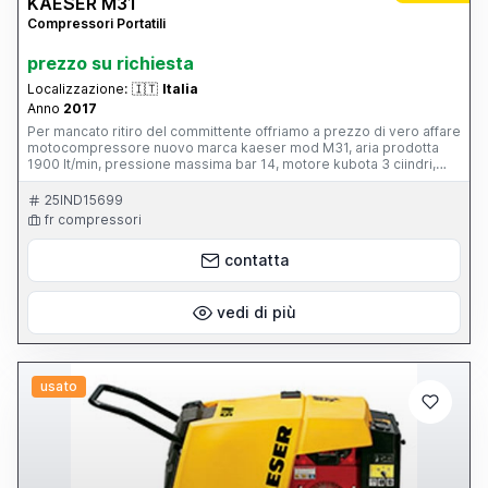
KAESER M31
Compressori Portatili
prezzo su richiesta
Localizzazione:
🇮🇹
Italia
Anno
2017
Per mancato ritiro del committente offriamo a prezzo di vero affare
motocompressore nuovo marca kaeser mod M31, aria prodotta
1900 lt/min, pressione massima bar 14, motore kubota 3 ciindri,
serbatoio 40 lt. Astenersi perditempo, chiamare solo se realmente
interessati
25IND15699
fr compressori
contatta
vedi di più
usato