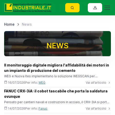
Home
News
NEWS
Il monitoraggio digitale migliora l'affidabilità dei motori in
un impianto di produzione del cemento
WEG e Nuova Ites implementano la soluzione WEGSCAN per
migliorare l'efficienza Nuova Ites Srl, azienda leader in Europa
16/07/2026
Per info:
WEG
Vai all’articolo
specializzata nella riparazione e revisione di macchine elettriche
rotanti, ha recentemente stretto una partnership con il produttore di
FANUC CRX-3iA: il cobot tascabile che porta la saldatura
apparecchiature industriali WEG per migliorare il monitoraggio
ovunque
operativo di uno dei motori industriali chiave di un impianto di
cementific
Pensato per cantieri navali e costruzioni in acciaio, il CRX-3iA si porta
con una mano e lavora con la precisione di un braccio fisso.FANUC
14/07/2026
Per info:
Fanuc
Vai all’articolo
presenta il robot collaborativo CRX-3iA, il modello più leggero e
compatto dell'intera gamma di cobot CRX. Ideato per essere