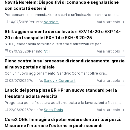
Novità Norelem: Dispositivi di comando e segnalazione
trasportato e messo in funzione in pochi minuti, si rivolge a tutte
con contatti esterni
quelle applicazioni in cui poter spostare rapidamente il robot fa d
Per comandi di commutazione sicuri e un'indicazione chiara dello
stato Norelem amplia la sua gamma con dispositivi di comando e
14/07/2026
Per info:
Norelem
Vai all’articolo
segnalazione con contatti esterni. I pulsanti sono progettati per
l'attivazione sicura dei comandi di commutazione e per un’indicazione
Still: aggiornamento dei sollevatori EXV 14-20 e EXP 14-
chiara delle condizioni operative, degli stati di funzionamento e delle
20 e dei transpallet EXH 14 e EXH-S 20-25
anomalie. Tra le applicazioni ricordiamo la costruzione di
STILL, leader nella fornitura di sistemi e attrezzature per
l’intralogistica, continua ad ampliare il proprio portfolio per
09/07/2026
Per info:
Still
Vai all’articolo
massimizzare i benefici per i clienti attraverso l’aggiornamento di
quattro modelli, in linea con l’impegno di sviluppare attrezzature di
Pieno controllo sul processo di ricondizionamento, grazie
magazzino perfettamente adattate e altamente efficienti per ogni
al nuovo portale digitale
applicazione. Funzioni, tecnologie e caratteristiche di sicurezza
ottimiz
Con un nuovo aggiornamento, Sandvik Coromant offre ora
un'esperienza end-to-end per il ricondizionamento degli utensili Lo
02/07/2026
Per info:
Sandvik Coromant
Vai all’articolo
specialista in taglio dei metalli e fornitore leader di soluzioni per la
produzione Sandvik Coromant ha aggiornato il suo servizio di
Lancio dei porta pinze ER HP: un nuovo standard per la
ricondizionamento degli utensili integrali rotanti. Per consentire ai
fresatura ad alta velocità
produttori di avere totale visibilità sul processo di ricondiz
Progettata per la fresatura ad alta velocità e le lavorazioni a 5 assi,
Seco® ha migliorato la gamma di porta pinze ER HP. Grazie a un
22/06/2026
Per info:
Seco Tools
Vai all’articolo
design rigido e finemente equilibrato, ER HP garantisce finiture più
uniformi, una maggiore durata dell'utensile e un'affidabilità senza
CoreX ONE: Immagina di poter vedere dentro i tuoi pezzi.
precedenti.Il nuovo porta pinze ER HP è stato progettato per
Misurarne l'interno e l'esterno in pochi secondi.
rispondere alle sfide della lavorazione moderna, in cui slittamenti