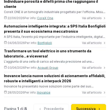
Individuare porosità e difetti prima che raggiungano il
cliente
CoreX ONE è un tomografo industriale progettato per l'officina. Misura
dimensioni interne ed esterne in un unico ciclo. Rileva porosità,
22/06/2026
Per info:
CoreX One
Vai all’articolo
soffiature e difetti interni in automatico. Confronta il volume acquisito
con il modello CAD tramite mappa di colore. Lo fa in circa 40
Automazione intelligente integrata: a SPS Italia Bonfiglioli
secondi.È lo strumento ideale per l'avviamento di produzione e il
presenta il suo ecosistema meccatronico
cambio lotto: una verifica rapida a inizio turno garantisce c
A SPS Italia, l’evento più importante per l’industria intelligente, digitale
e sostenibile, Bonfiglioli ha presentato il suo ecosistema
04/06/2026
Per info:
Bonfiglioli
Vai all’articolo
meccatronico che integra motoriduttori, inverter, condition monitoring,
manutenzione predittiva e strumenti software avanzati per
Trasformare un tool elettrico in uno strumento da
l’automazione. Sotto i riflettori, la famiglia di drive Axia, le soluzioni
laboratorio…e viceversa!
dedicate agli shuttle, AGV e AMR, la suite del Bonfiglioli
L'aggiunta di una cella di carico ad elevata precisione ad una
servopressa Coretec, migliora drasticamente le prestazioni della
03/06/2026
Per info:
Acquati Group
Vai all’articolo
funzione “Work Explorer” di CORETEC WPS.I tools Coretec (per
esempio la serie di servopresse GS e MS) sono strumenti di misura
Inovance lancia nuove soluzioni di azionamento affidabili,
altamente sofisticati.Non si limitano a spingere, ma
robuste e intelligenti a interpack 2026
analizzano:Funzione Work Explorer:I controllori Coretec sono dotati di
una modalità Work Exp
Inovance ha presentato nuove soluzioni come parte del suo
ecosistema di automazione completa in continua espansione, tra cui il
28/05/2026
Per info:
Inovance
Vai all’articolo
servoazionamento multi-asse QS900 di nuova generazione,
l’azionamento AC Serie DT60, il sistema integrato servo motore-
azionamento Serie IDM e il motore MSG a cavo singolo, in occasione
di interpack 2026 a Düsseldorf. Le ultime soluzioni di azionamento
Pagina
1
di
8
Precedente
Successiva
motore dello s