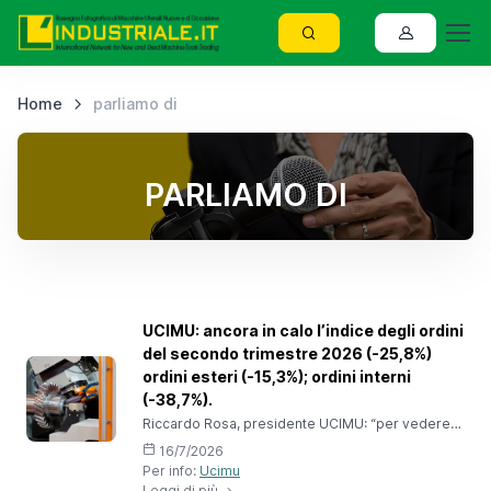
Home
parliamo di
PARLIAMO DI
UCIMU: ancora in calo l’indice degli ordini
del secondo trimestre 2026 (-25,8%)
ordini esteri (-15,3%); ordini interni
(-38,7%).
Riccardo Rosa, presidente UCIMU: “per vedere
gli effetti dell’iperammortamento dobbiamo
16/7/2026
attendere i prossimi mesi ma abbiamo grande
Per info:
Ucimu
fiducia per questa misura che ci accompagnerà
Leggi di più