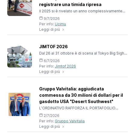
registrare una timida ripresa
Il 2025 si è rivelato un anno complessivamente
fiacco per l’industria italiana costruttrice di
9/7/2026
macchine utensili, robot e automazione che ha
Per info:
Ucimu
registrato una sostanziale stazionarietà della
Leggi di più
produzione rispetto all’anno precedente. Il
risultato deludente è stato determinato dal
pesante calo dell’export. È andata meglio l’attività
sul mercato interno, trainata dalla ripresa della
JIMTOF 2026
domanda, ma, nonostan
Dal 26 al 31 ottobre è di scena al Tokyo Big Sight
la 33° edizione di JIMTOF, esposizione
6/7/2026
internazionale dedicata al settore delle macchine
Per info:
Jimtof 2026
utensili, considerata tra le principali fiere
Leggi di più
internazionali di tecnologia a livello mondiale.Su
una superficie di 118.540mq saranno presenti
944 espositori su un totale di 4.423 stand, di cui
725 giapponesi e 219 internazionali, suddivisi per
Gruppo Valvitalia: aggiudicata
categorie di pro
commessa da 30 milioni di dollari per il
gasdotto USA "Desert Southwest"
L’ORDINATIVO RAFFORZA IL PORTAFOGLIO
ORDINI, SALITO A 263 MILIONI DI
2/7/2026
EUROGOVERNANCE: RINNOVATI GLI ORGANI
Per info:
Gruppo Valvitalia
SOCIALI DEL GRUPPO PER IL PROSSIMO
Leggi di più
TRIENNIOLa fornitura riguarda 94 valvole di
grande diametro che saranno realizzate nello