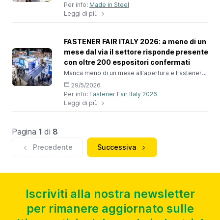
Per info:
Made in Steel
mostra segnali di stabilizzazione dopo anni
Leggi di più
difficili, l’evento si conferma piattaforma
strategica per business e confronto tra gli
operatori del settore E' partita ufficialmente la
campagna di vendita degli spazi espositivi per
FASTENER FAIR ITALY 2026: a meno di un
Made in
mese dal via il settore risponde presente
con oltre 200 espositori confermati
Manca meno di un mese all'apertura e Fastener
Fair Italy 2026 si presenta già con numeri
29/5/2026
importanti: oltre 200 aziende espositrici hanno
Per info:
Fastener Fair Italy 2026
confermato la propria partecipazione alla quinta
Leggi di più
edizione dell'evento, in programma il 24 e 25
giugno presso CityLife – Allianz MiCo di
Milano.Tra gli espositori che hanno scelto di
tornare figurano Achilles Seibert, Ambrovit,
Pagina
1
di
8
Bontempi VIBO, Bralo Italia, DIV GRO
Precedente
Successiva
Iscriviti alla nostra newsletter
per rimanere aggiornato sulle