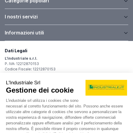
Categorie popolari
I nostri servizi
Informazioni utili
Dati Legali
L'industriale s.r.l.
P. IVA: 12212870153
Codice Fiscale: 12212870153
Sede Legale
Via Carlo Dolci, 32
20148 Milano (MI)
Italy
Registro Imprese
Iscrizione R.I.: 12212870153
REA: MI-1539011
Capitale sociale: Euro 10.400,00 i.v.