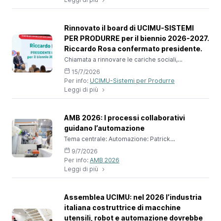
fino a settembre 2028”. Nel secondo trimestre
2026, l’indice degli ordini di macchine utensili
elaborato dal Centro Studi & Cultura di Impresa di
UCIMU-SISTEMI PER PRODURRE segna un calo
Rinnovato il board di UCIMU-SISTEMI
del -25,8% rispetto al per
PER PRODURRE per il biennio 2026-2027.
Riccardo Rosa confermato presidente.
Chiamata a rinnovare le cariche sociali,
l’assemblea dei soci di UCIMU-SISTEMI PER
15/7/2026
PRODURRE - che si è tenuta lo scorso 7 luglio -
Per info:
UCIMU-Sistemi per Produrre
ha confermato Riccardo Rosa alla presidenza
Leggi di più
della associazione dei costruttori italiani di
macchine utensili, robot e automazione per il
biennio 2026-2027. In virtù dello statuto della
Fondazione UCIMU (art.5-a), Riccardo Rosa
AMB 2026: I processi collaborativi
(ROSA, Rescaldina MI), in qualità di
guidano l’automazione
Tema centrale: Automazione: Patrick
Schwarzkopf (VDMA) parla di processi
9/7/2026
collaborativi, intelligenza artificiale e
Per info:
AMB 2026
automazione per le PMI tramite soluzioni No-
Leggi di più
CodeQuando le aziende manifatturiere puntano a
rendere i propri processi più efficienti e flessibili,
le soluzioni di automazione assumono un ruolo
centrale, soprattutto negli ambiti in cui persone e
Assemblea UCIMU: nel 2026 l’industria
macchine collaborano sempre più strettame
italiana costruttrice di macchine
utensili, robot e automazione dovrebbe