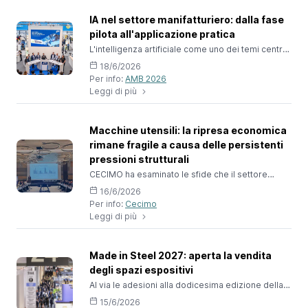
stabilimento di Rivanazzano Terme e che saranno
destinate ad una nuova infrastruttura da 840 km
IA nel settore manifatturiero: dalla fase
che collegherà il Texas al Nuovo Messico e
pilota all'applicazione pratica
all’ArizonaIl Presidente, Salva
L'intelligenza artificiale come uno dei temi centrali
di AMB 2026 // Guido Reimann, VDMA, illustra
18/6/2026
opportunità, sfide e sviluppi attualiAd AMB, la
Per info:
AMB 2026
fiera internazionale per la lavorazione dei metalli
Leggi di più
che si terrà a Stoccarda dal 15 al 19 settembre
2026, l'Intelligenza Artificiale (IA) sarà uno dei tre
temi principali, insieme all'automazione e
all'economia circolare. Abbiamo discusso con
Macchine utensili: la ripresa economica
Guido Reim
rimane fragile a causa delle persistenti
pressioni strutturali
CECIMO ha esaminato le sfide che il settore
dovrà affrontare nel 2026 e ha discusso dei rischi
16/6/2026
e delle opportunità futuri, in un contesto ancora
Per info:
Cecimo
caratterizzato dall'incertezza politica ed
Leggi di più
economica. Situazione economica e
prospettiveNel 2025, il settore europeo delle
macchine utensili ha continuato a trovarsi in un
contesto economico difficile, con una domanda
Made in Steel 2027: aperta la vendita
debole e una concorrenza globale
degli spazi espositivi
Al via le adesioni alla dodicesima edizione della
Conference & Exhibition internazionale dedicata
15/6/2026
alla filiera dell’acciaio In un mercato europeo che