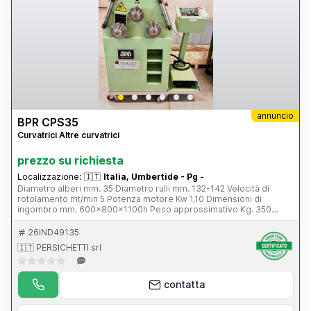
annuncio
BPR CPS35
Curvatrici Altre curvatrici
prezzo su richiesta
Localizzazione:
🇮🇹
Italia, Umbertide - Pg -
Diametro alberi mm. 35 Diametro rulli mm. 132-142 Velocità di
rotolamento mt/min 5 Potenza motore Kw 1,10 Dimensioni di
ingombro mm. 600x800x1100h Peso approssimativo Kg. 350
COMPLETA DI: - Posizionatore - Tre rulli motorizzati - N. 01 serie
rulli standard
26IND49135
🇮🇹 PERSICHETTI srl
contatta