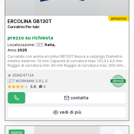
annuncio
ERCOLINA GB130T
Curvatrici Per tubi
prezzo su richiesta
Localizzazione:
🇮🇹
Italia,
Anno
2025
Curvatubi con anima ercolina GB130T Nuova a catalogo Diametro
minimo esterno: 10 mm Capacità di curvatura max: 141,3 x 4,5 mm
Raggio di curvatura min: 40 mm Raggio di curvatura max: 300 mm
La GB130T ha 2 teste, un sistema di serraggio tubo brevettato e un
encoder di precisione su ogni asse. industry4.0 risparmio
25IND47134
energetico CARATTERISTICHE Curvatubi a 2 teste Veloce Cambio
🇮🇹 WORKMAK S.R.L.S
utensili Posizioni slitta, booster e mandrino programmabili (assi X2,
3.8
4
Y2, Y3) Sistema di serraggio tubo brevettato KST Pesante struttura
in acciaio per offrire rigidità ed assenza di vibrazioni (brevettato)
Encoder di precisione su ogni asse Controllo touch screen intuitivo
contatta
con memoria illimitata grazie alla chiave esterna USB Joystick di
azionamento con classe 3 di sicurezza PLC interattivo con touch
screen garantisce la semplice accessibilità alle modalità di
vedi di più
funzionamento manuale ed automatica; diagnostica di sistema
integrata ed interfaccia operatore multilingue Importazione files.
Iges .dxf .Iges Tekla (opzionale) Wi-fi
nuovo