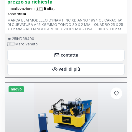
prezzo su richiesta
Localizzazione:
🇮🇹
Italia,
Anno
1994
MARCA BLM MODELLO DYNAM1FNC XD ANNO 1994 CE CAPACITA’
DI CURVATURA A45 KG/MMQ TONDO 30 X 2 MM - QUADRO 25 X 25
X 1.2 MM - RETTANGOLARE 30 X 20 X 2 MM - OVALE 30 X 20 X 2 MM
RAGGIO DI CURVATURA MIN 20 MM – MAX 170 MM LUNGHEZZA
UTILE CON ANIMA 3.8 MT ACCESSORI CONTROLLO FNC 2000 R E
25IND38490
PULSANTIERA
🇮🇹 Maro Veneto
contatta
vedi di più
nuovo