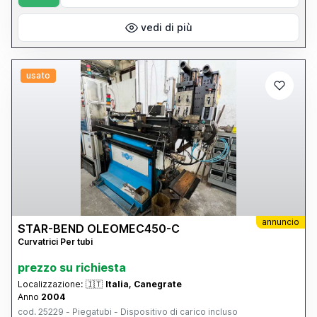
immediato Auto-tuning dei principali componenti macchina
Funzione rapida di cambio unità di misura (mm – pollici) Velocità di
curvatura programmabile per ogni singola curva del programma
vedi di più
Possibilità di aggiungere programmi illimitati su porta USB Ogni
singolo programma può contenere fino a 30 curve Possibilità di
curvare a destra o sinistra grazie ad utensili speciali
usato
annuncio
STAR-BEND OLEOMEC450-C
Curvatrici Per tubi
prezzo su richiesta
Localizzazione:
🇮🇹
Italia, Canegrate
Anno
2004
cod. 25229 - Piegatubi - Dispositivo di carico incluso