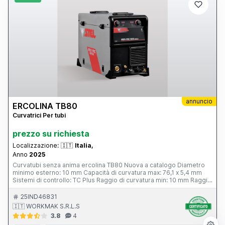
annuncio
ERCOLINA TB80
Curvatrici Per tubi
prezzo su richiesta
Localizzazione:
🇮🇹
Italia,
Anno
2025
Curvatubi senza anima ercolina TB80 Nuova a catalogo Diametro
minimo esterno: 10 mm Capacità di curvatura max: 76,1 x 5,4 mm
Sistemi di controllo: TC Plus Raggio di curvatura min: 10 mm Raggio
di curvatura max: 420 m La Ercolina TB80 è una macchina curvatubi
straordinaria, ha una velocità di curvatura programmabile con
25IND46831
possibilità di curvare a destra o sinistra, dotata del performante
🇮🇹 WORKMAK S.R.L.S
controllo TCPlus che rende questa macchina insostituibile!
3.8
4
CARATTERISTICHE Dotata di Controllo TCPlus Touch screen a colori