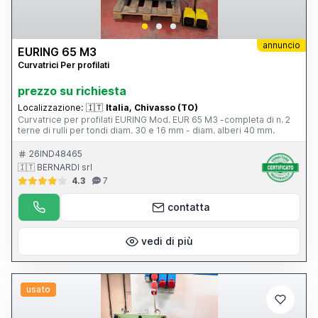
annuncio
EURING 65 M3
Curvatrici Per profilati
prezzo su richiesta
Localizzazione:
🇮🇹
Italia, Chivasso (TO)
Curvatrice per profilati EURING Mod. EUR 65 M3 -completa di n. 2
terne di rulli per tondi diam. 30 e 16 mm - diam. alberi 40 mm.
26IND48465
🇮🇹 BERNARDI srl
4.3
7
contatta
vedi di più
usato