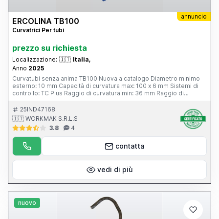
annuncio
ERCOLINA TB100
Curvatrici Per tubi
prezzo su richiesta
Localizzazione:
🇮🇹
Italia,
Anno
2025
Curvatubi senza anima TB100 Nuova a catalogo Diametro minimo
esterno: 10 mm Capacità di curvatura max: 100 x 6 mm Sistemi di
controllo: TC Plus Raggio di curvatura min: 36 mm Raggio di
curvatura max: 400 mm La Ercolina TB100 è una macchina curvatubi
straordinaria, ha una velocità di curvatura programmabile con
25IND47168
possibilità di curvare a destra o sinistra, dotata del performante
🇮🇹 WORKMAK S.R.L.S
controllo TCPlus che rende questa macchina insostituibile!
3.8
4
CARATTERISTICHE Dotata di Controllo TCPlus Touch screen a colori
7″ Icone rinnovate per un facile utilizzo Possibilità di aggiungere (in
optional) il posizionatore a 2 assi Funzione avanzata di OFFSET
contatta
Cambio lingua immediato Auto-tuning dei principali componenti
macchina Funzione rapida di cambio unità di misura (mm - pollici)
Velocità di curvatura programmabile per ogni singola curva del
vedi di più
programma Possibilità di aggiungere programmi illimitati su porta
USB Ogni singolo programma può contenere fino a 30 curve
Possibilità di curvare a destra o sinistra grazie ad utensili speciali
nuovo