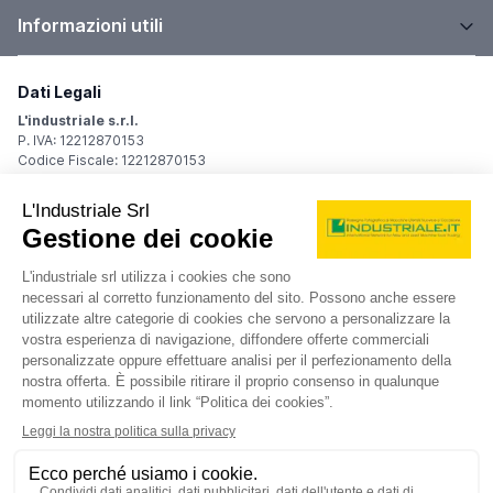
Informazioni utili
Dati Legali
L'industriale s.r.l.
P. IVA: 12212870153
Codice Fiscale: 12212870153
Sede Legale
Via Carlo Dolci, 32
20148 Milano (MI)
Italy
Registro Imprese
Iscrizione R.I.: 12212870153
REA: MI-1539011
Capitale sociale: Euro 10.400,00 i.v.
Contatti
info@industriale.it
PEC:
industriale@pec.industriale.it