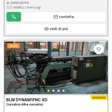
26IND48759
🇮🇹 GEMELLI Gian Luigi
contatta
vedi di più
usato
annuncio
BLM DYNAM1FNC XD
Curvatrici Altre curvatrici