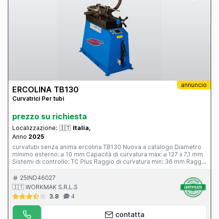
annuncio
ERCOLINA TB130
Curvatrici Per tubi
prezzo su richiesta
Localizzazione:
🇮🇹
Italia,
Anno
2025
curvatubi senza anima ercolina TB130 Nuova a catalogo Diametro
minimo esterno: ⌀ 10 mm Capacità di curvatura max: ⌀ 127 x 7,1 mm
Sistemi di controllo: TC Plus Raggio di curvatura min: 36 mm Raggio
di curvatura max: 700 mm La Ercolina TB130 è una macchina
curvatubi straordinaria, ha una velocità di curvatura programmabile
25IND46027
con possibilità di curvare a destra o sinistra, dotata del
🇮🇹 WORKMAK S.R.L.S
performante controllo TCPlus che rende questa macchina
3.8
4
insostituibile! CARATTERISTICHE Dotata di Controllo TCPlus Touch
screen a colori 7″ Icone rinnovate per un facile utilizzo Modalità di
curvatura manuale Funzione avanzata di OFFSET Cambio lingua
contatta