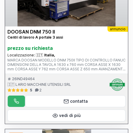
annuncio
DOOSAN DNM 750 II
Centri di lavoro A portale 3 assi
prezzo su richiesta
Localizzazione:
🇮🇹
Italia,
MARCA DOOSAN MODELLO DNM 750II TIPO DI CONTROLLO FANUC
DIMENSIONI DELLA TAVOLA 1630 x 760 mm CORSA ASSE X 1630
mm CORSA ASSE Y 762 mm CORSA ASSE Z 650 mm AVANZAMENTO
RAPIDO ASSI X-Y-Z ATTACCO MANDRINO Iso 40 VELOCITA’
MANDRINO 12.000 rpm ANNO V MACCHINA CE 2017 PESO 13500
26IND49464
KG
🇮🇹 LARIO MACCHINE UTENSILI SRL
5
2
contatta
vedi di più