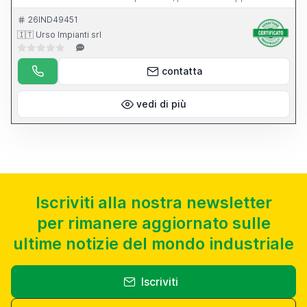
dell apparecchio per l affilatura di punte elicoidali.
26IND49451
🇮🇹 Urso Impianti srl
contatta
vedi di più
Iscriviti alla nostra newsletter
per rimanere aggiornato sulle
ultime notizie del mondo industriale
Iscriviti