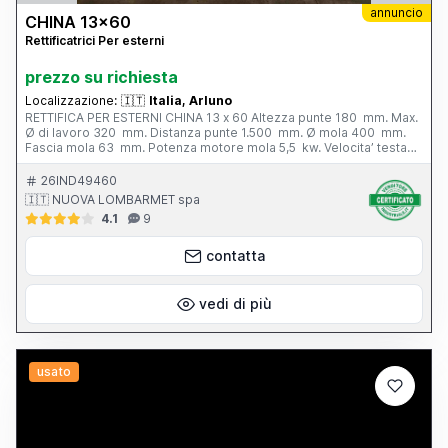
annuncio
CHINA 13x60
Rettificatrici Per esterni
prezzo su richiesta
Localizzazione:
🇮🇹
Italia, Arluno
RETTIFICA PER ESTERNI CHINA 13 x 60 Altezza punte 180 mm. Max.
Ø di lavoro 320 mm. Distanza punte 1.500 mm. Ø mola 400 mm.
Fascia mola 63 mm. Potenza motore mola 5,5 kw. Velocita’ testa
portapezzo - N. 6; 28 - 280 g/min. Inclinazione tavola - 3° / + 6°
Peso totale 3.800 kg. Completa di: - n. 1 autocentrante Ø 165 mm.
26IND49460
- n. 1 lunetta chiusa - vasca con filtro - cunei di livellamento
🇮🇹 NUOVA LOMBARMET spa
4.1
9
contatta
vedi di più
usato