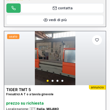
contatta
vedi di più
usato
annuncio
TIGER TMT 5
Fresatrici A T o a tavola girevole
prezzo su richiesta
Localizzazione:
🇮🇹
Italia, MILANO