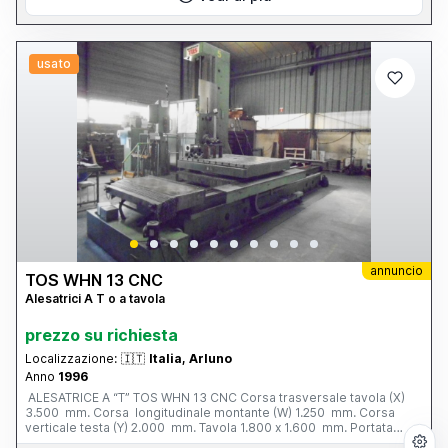
usato
annuncio
TOS WHN 13 CNC
Alesatrici A T o a tavola
prezzo su richiesta
Localizzazione:
🇮🇹
Italia, Arluno
Anno
1996
ALESATRICE A “T” TOS WHN 13 CNC Corsa trasversale tavola (X)
3.500 mm. Corsa longitudinale montante (W) 1.250 mm. Corsa
verticale testa (Y) 2.000 mm. Tavola 1.800 x 1.600 mm. Portata
tavola 12 tonn. Corsa mandrino (Z) 800 mm. Ø mandrino 130 mm.