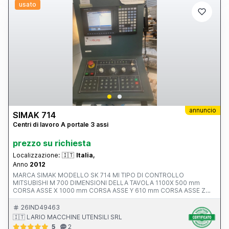
usato
annuncio
SIMAK 714
Centri di lavoro A portale 3 assi
prezzo su richiesta
Localizzazione:
🇮🇹
Italia,
Anno
2012
MARCA SIMAK MODELLO SK 714 MI TIPO DI CONTROLLO
MITSUBISHI M 700 DIMENSIONI DELLA TAVOLA 1100X 500 mm
CORSA ASSE X 1000 mm CORSA ASSE Y 610 mm CORSA ASSE Z
550 mm AVANZAMENTO RAPIDO ASSI X-Y-Z ATTACCO MANDRINO
POTENZA MOTORE MANDRINO 10.0000 rpm ANNO V MACCHINA
26IND49463
CE 2012 INGOMBRI 2100x2400x2500 mm PESO 5500 kg
🇮🇹 LARIO MACCHINE UTENSILI SRL
ACCESSORI NOTE ALTA PRESSIONE 20 BAR
5
2