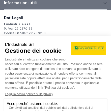
Informazioni utili
Dati Legali
L'industriale s.r.l.
P. IVA: 12212870153
Codice Fiscale: 12212870153
Sede Legale
Via Carlo Dolci, 32
20148 Milano (MI)
Italy
Registro Imprese
Iscrizione R.I.: 12212870153
REA: MI-1539011
Capitale sociale: Euro 10.400,00 i.v.
Contatti
info@industriale.it
PEC:
industriale@pec.industriale.it