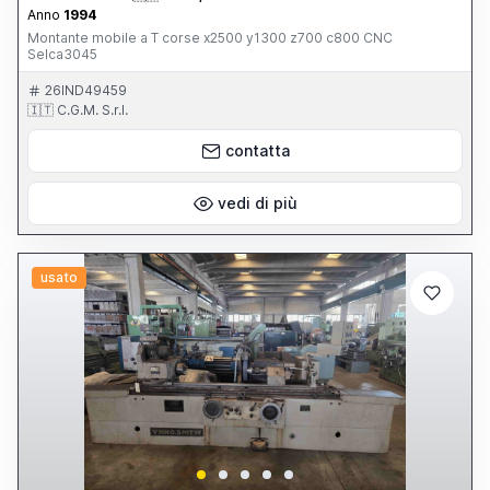
Anno
1994
Montante mobile a T corse x2500 y1300 z700 c800 CNC
Selca3045
26IND49459
🇮🇹 C.G.M. S.r.l.
contatta
vedi di più
usato