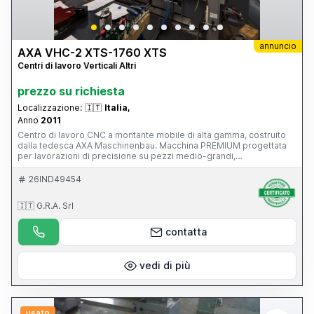
annuncio
AXA VHC-2 XTS-1760 XTS
Centri di lavoro Verticali Altri
prezzo su richiesta
Localizzazione:
🇮🇹
Italia,
Anno
2011
Centro di lavoro CNC a montante mobile di alta gamma, costruito
dalla tedesca AXA Maschinenbau. Macchina PREMIUM progettata
per lavorazioni di precisione su pezzi medio-grandi,
particolarmente diffusa nei settori: stampi e attrezzature;
aerospaziale; energia; costruzione macchine; componenti di
26IND49454
precisione. È una macchina di livello nettamente superiore rispetto
a un classico centro verticale a tavola mobile, con 39.500 ore di
🇮🇹 G.R.A. Srl
lavoro, CN Siemens 840D, funzionante e con manutenzione
impeccabile, superaccessoriata (magazzino utensili, evacuatore di
truciolo...), mandrino in ottimo stato.
contatta
vedi di più
usato