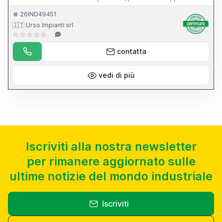
dell apparecchio per l affilatura di punte elicoidali.
26IND49451
🇮🇹 Urso Impianti srl
contatta
vedi di più
Iscriviti alla nostra newsletter
per rimanere aggiornato sulle
ultime notizie del mondo industriale
Iscriviti