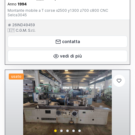
Anno
1994
Montante mobile a T corse x2500 y1300 z700 c800 CNC
Selca3045
26IND49459
🇮🇹 C.G.M. S.r.l.
contatta
vedi di più
usato