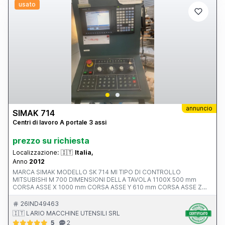
usato
annuncio
SIMAK 714
Centri di lavoro A portale 3 assi
prezzo su richiesta
Localizzazione:
🇮🇹
Italia,
Anno
2012
MARCA SIMAK MODELLO SK 714 MI TIPO DI CONTROLLO
MITSUBISHI M 700 DIMENSIONI DELLA TAVOLA 1100X 500 mm
CORSA ASSE X 1000 mm CORSA ASSE Y 610 mm CORSA ASSE Z
550 mm AVANZAMENTO RAPIDO ASSI X-Y-Z ATTACCO MANDRINO
POTENZA MOTORE MANDRINO 10.0000 rpm ANNO V MACCHINA
26IND49463
CE 2012 INGOMBRI 2100x2400x2500 mm PESO 5500 kg
🇮🇹 LARIO MACCHINE UTENSILI SRL
ACCESSORI NOTE ALTA PRESSIONE 20 BAR
5
2