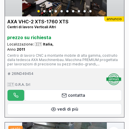
annuncio
AXA VHC-2 XTS-1760 XTS
Centri di lavoro Verticali Altri
prezzo su richiesta
Localizzazione:
🇮🇹
Italia,
Anno
2011
Centro di lavoro CNC a montante mobile di alta gamma, costruito
dalla tedesca AXA Maschinenbau. Macchina PREMIUM progettata
per lavorazioni di precisione su pezzi medio-grandi,
particolarmente diffusa nei settori: stampi e attrezzature;
aerospaziale; energia; costruzione macchine; componenti di
26IND49454
precisione. È una macchina di livello nettamente superiore rispetto
a un classico centro verticale a tavola mobile, con 39.500 ore di
🇮🇹 G.R.A. Srl
lavoro, CN Siemens 840D, funzionante e con manutenzione
impeccabile, superaccessoriata (magazzino utensili, evacuatore di
truciolo...), mandrino in ottimo stato.
contatta
vedi di più
usato