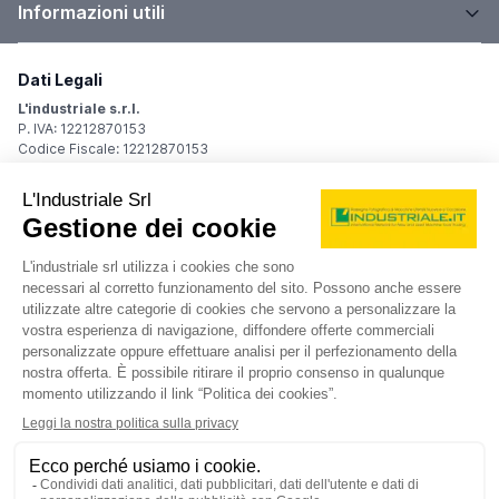
Informazioni utili
Dati Legali
L'industriale s.r.l.
P. IVA: 12212870153
Codice Fiscale: 12212870153
Sede Legale
Via Carlo Dolci, 32
20148 Milano (MI)
Italy
Registro Imprese
Iscrizione R.I.: 12212870153
REA: MI-1539011
Capitale sociale: Euro 10.400,00 i.v.
Contatti
info@industriale.it
PEC:
industriale@pec.industriale.it