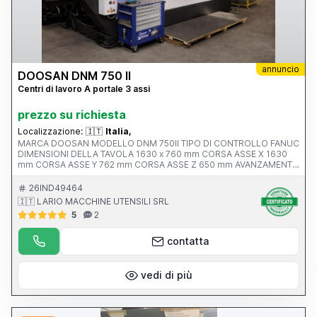
annuncio
DOOSAN DNM 750 II
Centri di lavoro A portale 3 assi
prezzo su richiesta
Localizzazione:
🇮🇹
Italia,
MARCA DOOSAN MODELLO DNM 750II TIPO DI CONTROLLO FANUC
DIMENSIONI DELLA TAVOLA 1630 x 760 mm CORSA ASSE X 1630
mm CORSA ASSE Y 762 mm CORSA ASSE Z 650 mm AVANZAMENTO
RAPIDO ASSI X-Y-Z ATTACCO MANDRINO Iso 40 VELOCITA’
MANDRINO 12.000 rpm ANNO V MACCHINA CE 2017 PESO 13500
26IND49464
KG
🇮🇹 LARIO MACCHINE UTENSILI SRL
5
2
contatta
vedi di più