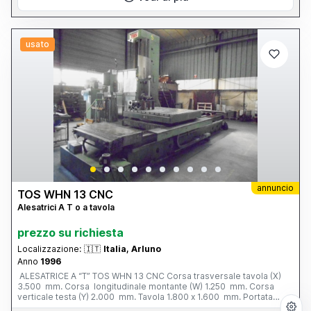
usato
annuncio
TOS WHN 13 CNC
Alesatrici A T o a tavola
prezzo su richiesta
Localizzazione:
🇮🇹
Italia, Arluno
Anno
1996
ALESATRICE A “T” TOS WHN 13 CNC Corsa trasversale tavola (X)
3.500 mm. Corsa longitudinale montante (W) 1.250 mm. Corsa
verticale testa (Y) 2.000 mm. Tavola 1.800 x 1.600 mm. Portata
tavola 12 tonn. Corsa mandrino (Z) 800 mm. Ø mandrino 130 mm.