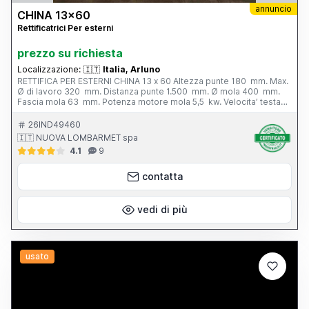
annuncio
CHINA 13x60
Rettificatrici Per esterni
prezzo su richiesta
Localizzazione:
🇮🇹
Italia, Arluno
RETTIFICA PER ESTERNI CHINA 13 x 60 Altezza punte 180 mm. Max.
Ø di lavoro 320 mm. Distanza punte 1.500 mm. Ø mola 400 mm.
Fascia mola 63 mm. Potenza motore mola 5,5 kw. Velocita’ testa
portapezzo - N. 6; 28 - 280 g/min. Inclinazione tavola - 3° / + 6°
Peso totale 3.800 kg. Completa di: - n. 1 autocentrante Ø 165 mm.
26IND49460
- n. 1 lunetta chiusa - vasca con filtro - cunei di livellamento
🇮🇹 NUOVA LOMBARMET spa
4.1
9
contatta
vedi di più
usato