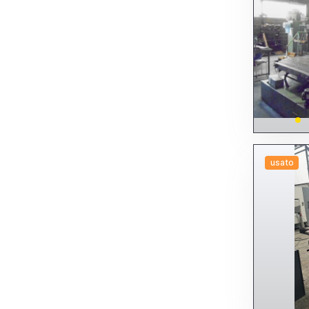
Altre rettificatrici
Per esterni
Per interni
Per scopi specifici
Senza centri
Tangenziali
Universali
Sbarbatrici sbavatrici
Segatrici seghetti troncatrici
Altre Segatrici, seghetti, troncatrici
Automatiche
A disco
A nastro - Altre
A nastro doppio montante
A nastro pendolari
usato
Altre
Manuali
A disco
A nastro
Altri
Semiautomatiche
A disco
A nastro - Altre
A nastro doppio montante
A nastro pendolari
Altre
Smussatrici
Stozzatrici