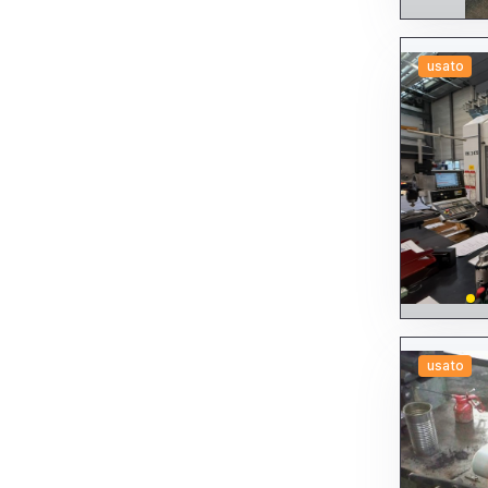
Torni - altre tipologie
Torni a CNC
A fantina mobile (SLIDING HEAD)
A testa fissa (FIXED HEAD)
usato
Altri
Da barra
Da ripresa
Altri torni a CNC
Torni a copiare
Torni frontali semifrontali
Torni paralleli
Torni plurimandrino
Torni verticali
Tracciatrici
Transfer
A tamburo
A tavola girevole
Altri transfer
Flessibili (multi centro)
Trapani
A colonna
usato
Altri trapani
Radiali