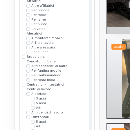
Affilatrici
Altre affilatrici
Per brocce
Per frese
Per lame
Per punte
Universali
Alesatrici
A montante mobile
A T o a tavola
usato
Altre alesatrici
Per cilindri
Brocciatrici
Caricatori di barre
Altri caricatori di barre
Per fantina mobile
Per multimandrino
Per testa fissa
Centratrici - intestatrici
Centri di lavoro
A portale
3 assi
5 assi
Altri
Altri centri di lavoro
Orizzontali
5 assi
Altri