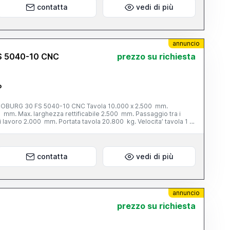
contatta
vedi di più
annuncio
 5040-10 CNC
prezzo su richiesta
o
H COBURG 30 FS 5040-10 CNC Tavola 10.000 x 2.500 mm.
0 mm. Max. larghezza rettificabile 2.500 mm. Passaggio tra i
 lavoro 2.000 mm. Portata tavola 20.800 kg. Velocita’ tavola 1 ÷
 mod. S 30: - Ø mola 600 mm. - fascia mola 150 mm. - potenza
ore a cnc N. 1 testa inclinabile mod. S 10: - Ø mola 500 mm. -
re mola 10 hp. - inclinazione motorizzata a cnc +/- 110° - con
 AZ 102 Peso totale 130 tonn. Anno di costruzione/revisione
contatta
vedi di più
1969/1994 Completa di: - mola e flange portamola vasca con filtro - piedini di livellamento
annuncio
prezzo su richiesta