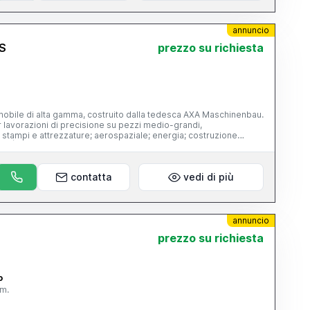
annuncio
S
prezzo su richiesta
obile di alta gamma, costruito dalla tedesca AXA Maschinenbau.
lavorazioni di precisione su pezzi medio-grandi,
: stampi e attrezzature; aerospaziale; energia; costruzione
tto a un
 mobile, con 39.500 ore di lavoro, CN Siemens 840D, funzionante
peraccessoriata (magazzino utensili, evacuatore di truciolo...),
contatta
vedi di più
annuncio
prezzo su richiesta
o
mm.