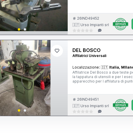
26IND49452
🇮🇹 Urso Impianti srl
DEL BOSCO
Affilatrici Universali
Localizzazione:
🇮🇹
Italia, MIlan
Affilatrice Del Bosco a due teste per utensili monotaglienti con stelo 25x25-adatta per l affilatura e
la tappatura di utensili e per l ese
apparecchio per l affilatura di punte
26IND49451
🇮🇹 Urso Impianti srl