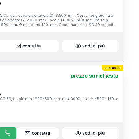
o
Corsa trasversale tavola (X) 3.500 mm. Corsa longitudinale
icale testa (Y) 2.000 mm. Tavola 1.800 x 1.600 mm. Portata
Z) 800 mm. Ø mandrino 130 mm. Cono mandrino ISO 50 Velocita’
 g/min. Potenza motore mandrino 37 kw. Avanzamenti di lavoro
nzamenti rapidi (X; Y; W; Z) 8.000 mm/min. Peso totale 35 tonn.
nno di costruzione 1996 Completa di: - supporto di barenatura
contatta
vedi di più
annuncio
prezzo su richiesta
o
o ISO 50, tavola mm 1600x500, rom max 3000, corse z 500 +150, x
contatta
vedi di più