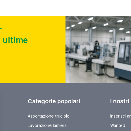
r
 ultime
Categorie popolari
I nostri
Asportazione truciolo
Inserisci a
Lavorazione lamiera
Wanted