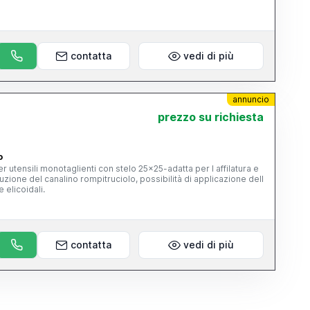
contatta
vedi di più
annuncio
prezzo su richiesta
o
cuzione del canalino rompitruciolo, possibilità di applicazione dell
 elicoidali.
contatta
vedi di più