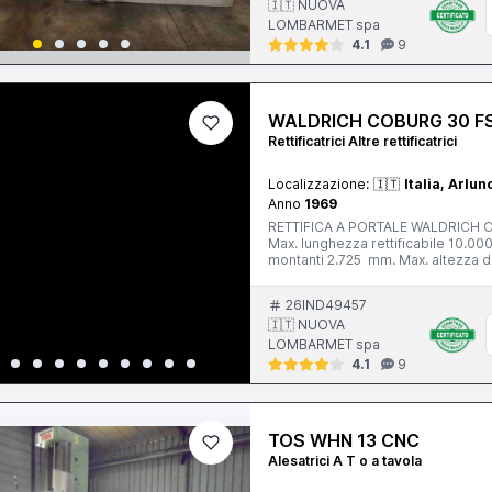
🇮🇹 NUOVA
LOMBARMET spa
4.1
9
WALDRICH COBURG 30 FS
Rettificatrici Altre rettificatrici
Localizzazione:
🇮🇹
Italia, Arlun
Anno
1969
RETTIFICA A PORTALE WALDRIC
Max. lunghezza rettificabile 10.00
montanti 2.725 mm. Max. altezza di
40 mt/min. N. 1 testa tangenziale
motore mola 30 hp. - con diamantat
26IND49457
fascia mola 60 mm. - potenza moto
🇮🇹 NUOVA
diamantatore a cnc CNC D Electron
LOMBARMET spa
4.1
9
TOS WHN 13 CNC
Alesatrici A T o a tavola