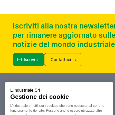
Iscriviti alla nostra newslette
per rimanere aggiornato sulle
notizie del mondo industriale
Iscriviti
Contattaci
Industriale.it
Il tuo portale di riferimento per
compravendita, aste e liquidazioni di
macchine utensili e macchinari