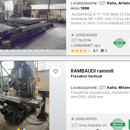
Localizzazione:
🇮🇹
Italia, Arlun
Anno
1996
ALESATRICE A “T” TOS WHN 13 CNC 
montante (W) 1.250 mm. Corsa vert
tavola 12 tonn. Corsa mandrino (
mandrino - N. 2 gamme; 5 ÷ 1.500
(X; Y; W; Z) 4 ÷ 3.000 mm/min. Ava
26IND49456
CNC Heidenhain TNC 426 - 5 assi A
🇮🇹 NUOVA
LOMBARMET spa
4.1
9
RAMBAUDI rammill
Fresatrici Verticali
Localizzazione:
🇮🇹
Italia, Milan
Fresatrice visualizzata , mandrin
mm1200, y500 mm.
26IND49455
🇮🇹 Urso Impianti srl