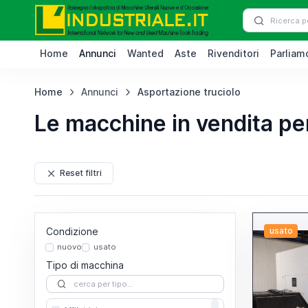
Home
Annunci
Wanted
Aste
Rivenditori
Parliamo
Home
Annunci
Asportazione truciolo
Le macchine in vendita pe
Reset filtri
Condizione
usato
nuovo
usato
Tipo di macchina