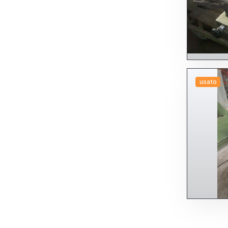
usato