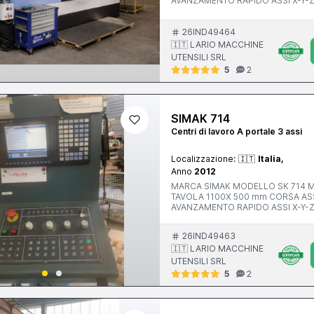
AVANZAMENTO RAPIDO ASSI X-Y-Z ATTACCO MANDRINO Iso 40 VELOCITA’ MANDRINO 12.000 r
ANNO V MACCHINA CE 2017 PESO
26IND49464
🇮🇹 LARIO MACCHINE
UTENSILI SRL
5
2
SIMAK 714
Centri di lavoro A portale 3 assi
Localizzazione:
🇮🇹
Italia,
Anno
2012
MARCA SIMAK MODELLO SK 714 MI
TAVOLA 1100X 500 mm CORSA ASSE X 1000 mm CORSA ASSE Y 61
AVANZAMENTO RAPIDO ASSI X-Y-Z ATTACCO MANDRINO POTENZA MOTORE MANDRINO 10.00
rpm ANNO V MACCHINA CE 2012 INGOMBRI 2100x2400x2500 mm PESO 5500 kg ACCESSORI
NOTE ALTA PRESSIONE 20 BAR
26IND49463
🇮🇹 LARIO MACCHINE
UTENSILI SRL
5
2