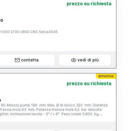
prezzo su richiesta
NO
0 y1300 z700 c800 CNC Selca3045
contatta
vedi di più
annuncio
prezzo su richiesta
o
 60 Altezza punte 180 mm. Max. Ø di lavoro 320 mm. Distanza
Fascia mola 63 mm. Potenza motore mola 5,5 kw. Velocita’
/min. Inclinazione tavola - 3° / + 6° Peso totale 3.800 kg.
165 mm. - n. 1 lunetta chiusa - vasca con filtro - cunei di