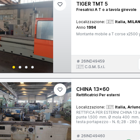
TIGER TMT 5
Fresatrici A T o a tavola girevole
Localizzazione:
🇮🇹
Italia, MILA
Anno
1994
Montante mobile a T corse x250
26IND49459
🇮🇹 C.G.M. S.r.l.
CHINA 13x60
Rettificatrici Per esterni
Localizzazione:
🇮🇹
Italia, Arlun
RETTIFICA PER ESTERNI CHINA 13 x
punte 1.500 mm. Ø mola 400 mm. 
testa portapezzo - N. 6; 28 - 280 g
Completa di: - n. 1 autocentrante Ø 
livellamento
26IND49460