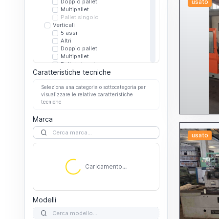
Doppio pallet
usato
Multipallet
Pallet singolo
Verticali
5 assi
Altri
Doppio pallet
Multipallet
Pallet singolo
Caratteristiche tecniche
Dentatrici
A coltello
Seleziona una categoria o sottocategoria per
A creatore
visualizzare le relative caratteristiche
A stozza
tecniche
Altre dentatrici
Elettroerosioni
Marca
A filo
A tuffo
Altre elettroerosioni
usato
Microforatrici
Filettatrici
Foratrici
A mandrini multipli
Caricamento...
Caricamento...
Altre foratrici
Per fori profondi
Per stampi
Fresalesatrici
Modelli
A montante fisso
A montante mobile