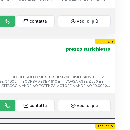
pm
 13500 KG
contatta
vedi di più
annuncio
prezzo su richiesta
 TIPO DI CONTROLLO MITSUBISHI M 700 DIMENSIONI DELLA
0 mm CORSA ASSE Z 550 mm
00
contatta
vedi di più
annuncio