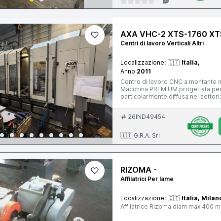
AXA VHC-2 XTS-1760 XT
Centri di lavoro Verticali Altri
Localizzazione:
🇮🇹
Italia,
Anno
2011
Centro di lavoro CNC a montante m
Macchina PREMIUM progettata per 
particolarmente diffusa nei settori
macchine; componenti di precisione. È una macchina di livello nettamente superiore rispe
classico centro verticale a tavola
26IND49454
e con manutenzione impeccabile, su
mandrino in ottimo stato.
🇮🇹 G.R.A. Srl
RIZOMA -
Affilatrici Per lame
Localizzazione:
🇮🇹
Italia, Milan
Affilatrice Rizoma diam max 400 