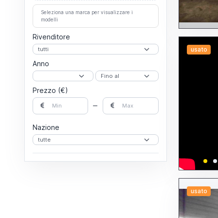
A portale
Altre fresalesatrici
Seleziona una marca per visualizzare i
Fresatrici
modelli
A portale
A T o a tavola girevole
Rivenditore
A testa veloce
Altre fresatrici
usato
Banco fisso
Anno
Montante mobile
Orizzontali
Per attrezzisti
Per stampi
Prezzo (€)
Universali
Verticali
Lapidelli
Lappatrici
Levigatrici
Nazione
A disco
A nastro
Altre levigatrici
Per cilindri
Limatrici
Linee di lavorazione
Maschiatrici
Pantografi
usato
Piallatrici
Posizionatori
Rettificatrici