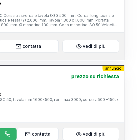
o
Corsa trasversale tavola (X) 3.500 mm. Corsa longitudinale
icale testa (Y) 2.000 mm. Tavola 1.800 x 1.600 mm. Portata
Z) 800 mm. Ø mandrino 130 mm. Cono mandrino ISO 50 Velocita’
 g/min. Potenza motore mandrino 37 kw. Avanzamenti di lavoro
nzamenti rapidi (X; Y; W; Z) 8.000 mm/min. Peso totale 35 tonn.
nno di costruzione 1996 Completa di: - supporto di barenatura
contatta
vedi di più
annuncio
prezzo su richiesta
o
o ISO 50, tavola mm 1600x500, rom max 3000, corse z 500 +150, x
contatta
vedi di più