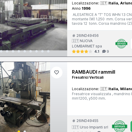
Localizzazione:
🇮🇹
Italia, Arlun
Anno
1996
ALESATRICE A “T” TOS WHN 13 CNC 
montante (W) 1.250 mm. Corsa vert
tavola 12 tonn. Corsa mandrino (
mandrino - N. 2 gamme; 5 ÷ 1.500
(X; Y; W; Z) 4 ÷ 3.000 mm/min. Ava
26IND49456
CNC Heidenhain TNC 426 - 5 assi A
🇮🇹 NUOVA
LOMBARMET spa
4.1
9
RAMBAUDI rammill
Fresatrici Verticali
Localizzazione:
🇮🇹
Italia, Milan
Fresatrice visualizzata , mandrin
mm1200, y500 mm.
26IND49455
🇮🇹 Urso Impianti srl