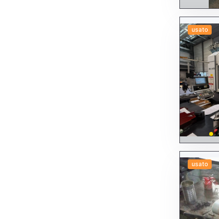
Torni - altre tipologie
Torni a CNC
A fantina mobile (SLIDING HEAD)
A testa fissa (FIXED HEAD)
usato
Altri
Da barra
Da ripresa
Altri torni a CNC
Torni a copiare
Torni frontali semifrontali
Torni paralleli
Torni plurimandrino
Torni verticali
Tracciatrici
Transfer
A tamburo
A tavola girevole
Altri transfer
Flessibili (multi centro)
Trapani
A colonna
usato
Altri trapani
Radiali