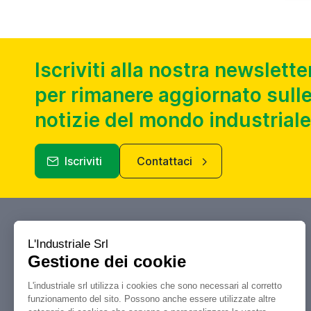
Iscriviti alla nostra newslette
per rimanere aggiornato sulle
notizie del mondo industriale
Iscriviti
Contattaci
Industriale.it
Il tuo portale di riferimento per
compravendita, aste e liquidazioni di
macchine utensili e macchinari