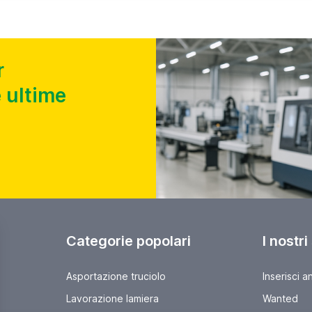
r
 ultime
Categorie popolari
I nostri
Asportazione truciolo
Inserisci a
Lavorazione lamiera
Wanted