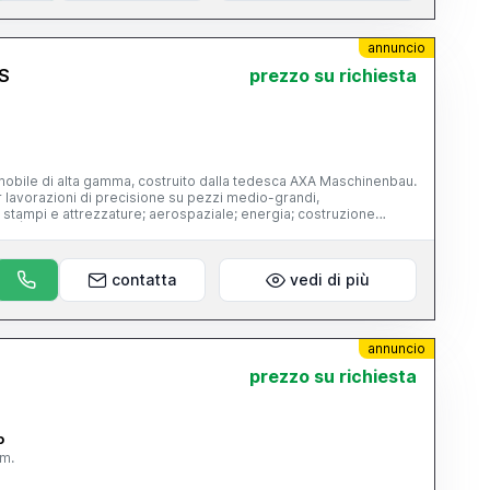
annuncio
S
prezzo su richiesta
obile di alta gamma, costruito dalla tedesca AXA Maschinenbau.
lavorazioni di precisione su pezzi medio-grandi,
: stampi e attrezzature; aerospaziale; energia; costruzione
tto a un
 mobile, con 39.500 ore di lavoro, CN Siemens 840D, funzionante
peraccessoriata (magazzino utensili, evacuatore di truciolo...),
contatta
vedi di più
annuncio
prezzo su richiesta
o
mm.