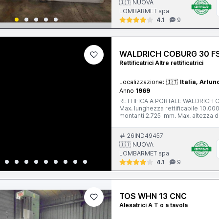
🇮🇹 NUOVA
LOMBARMET spa
4.1
9
WALDRICH COBURG 30 FS
Rettificatrici Altre rettificatrici
Localizzazione:
🇮🇹
Italia, Arlun
Anno
1969
RETTIFICA A PORTALE WALDRIC
Max. lunghezza rettificabile 10.00
montanti 2.725 mm. Max. altezza di
40 mt/min. N. 1 testa tangenziale
motore mola 30 hp. - con diamantat
26IND49457
fascia mola 60 mm. - potenza moto
🇮🇹 NUOVA
diamantatore a cnc CNC D Electron
LOMBARMET spa
4.1
9
TOS WHN 13 CNC
Alesatrici A T o a tavola