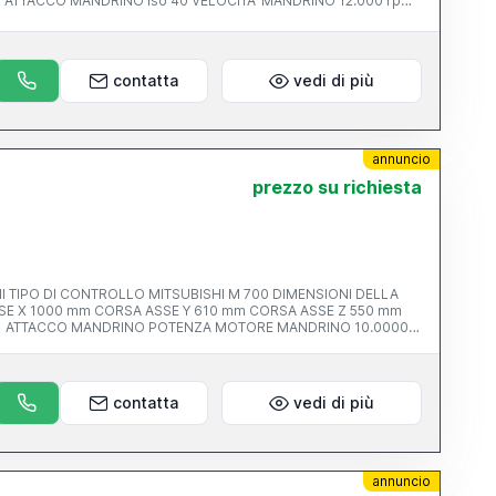
pm
 13500 KG
contatta
vedi di più
annuncio
prezzo su richiesta
 TIPO DI CONTROLLO MITSUBISHI M 700 DIMENSIONI DELLA
0 mm CORSA ASSE Z 550 mm
00
contatta
vedi di più
annuncio