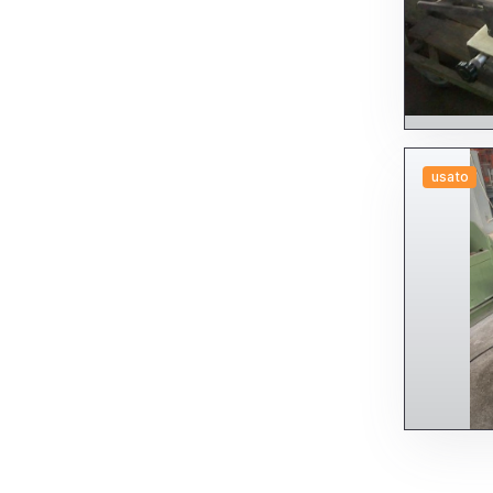
usato