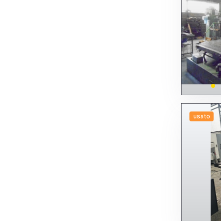
Altre rettificatrici
Per esterni
Per interni
Per scopi specifici
Senza centri
Tangenziali
Universali
Sbarbatrici sbavatrici
Segatrici seghetti troncatrici
Altre Segatrici, seghetti, troncatrici
Automatiche
A disco
A nastro - Altre
A nastro doppio montante
A nastro pendolari
usato
Altre
Manuali
A disco
A nastro
Altri
Semiautomatiche
A disco
A nastro - Altre
A nastro doppio montante
A nastro pendolari
Altre
Smussatrici
Stozzatrici