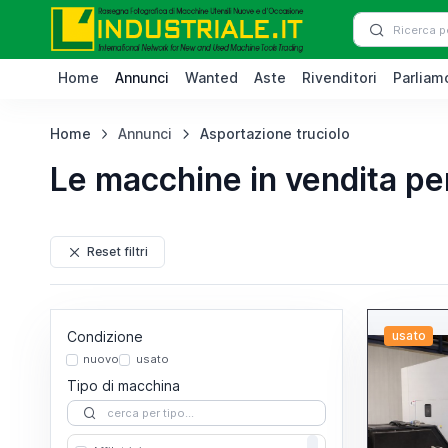
Home
Annunci
Wanted
Aste
Rivenditori
Parliamo
Home
Annunci
Asportazione truciolo
Le macchine in vendita pe
Reset filtri
Condizione
usato
nuovo
usato
Tipo di macchina