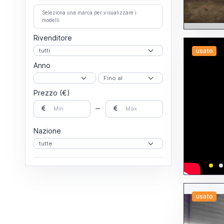
A portale
Altre fresalesatrici
Seleziona una marca per visualizzare i
Fresatrici
modelli
A portale
A T o a tavola girevole
Rivenditore
A testa veloce
Altre fresatrici
usato
Banco fisso
Anno
Montante mobile
Orizzontali
Per attrezzisti
Per stampi
Prezzo (€)
Universali
Verticali
Lapidelli
Lappatrici
Levigatrici
Nazione
A disco
A nastro
Altre levigatrici
Per cilindri
Limatrici
Linee di lavorazione
Maschiatrici
Pantografi
usato
Piallatrici
Posizionatori
Rettificatrici