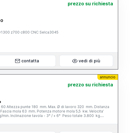
prezzo su richiesta
NO
0 y1300 z700 c800 CNC Selca3045
contatta
vedi di più
annuncio
prezzo su richiesta
o
 60 Altezza punte 180 mm. Max. Ø di lavoro 320 mm. Distanza
Fascia mola 63 mm. Potenza motore mola 5,5 kw. Velocita’
/min. Inclinazione tavola - 3° / + 6° Peso totale 3.800 kg.
165 mm. - n. 1 lunetta chiusa - vasca con filtro - cunei di