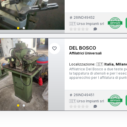
26IND49452
🇮🇹 Urso Impianti srl
DEL BOSCO
Affilatrici Universali
Localizzazione:
🇮🇹
Italia, MIlan
Affilatrice Del Bosco a due teste per utensili monotaglienti con stelo 25x25-adatta per l affilatura e
la tappatura di utensili e per l ese
apparecchio per l affilatura di punte
26IND49451
🇮🇹 Urso Impianti srl