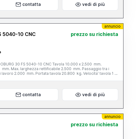
contatta
vedi di più
annuncio
 5040-10 CNC
prezzo su richiesta
o
H COBURG 30 FS 5040-10 CNC Tavola 10.000 x 2.500 mm.
0 mm. Max. larghezza rettificabile 2.500 mm. Passaggio tra i
 lavoro 2.000 mm. Portata tavola 20.800 kg. Velocita’ tavola 1 ÷
 mod. S 30: - Ø mola 600 mm. - fascia mola 150 mm. - potenza
ore a cnc N. 1 testa inclinabile mod. S 10: - Ø mola 500 mm. -
re mola 10 hp. - inclinazione motorizzata a cnc +/- 110° - con
 AZ 102 Peso totale 130 tonn. Anno di costruzione/revisione
contatta
vedi di più
1969/1994 Completa di: - mola e flange portamola vasca con filtro - piedini di livellamento
annuncio
prezzo su richiesta