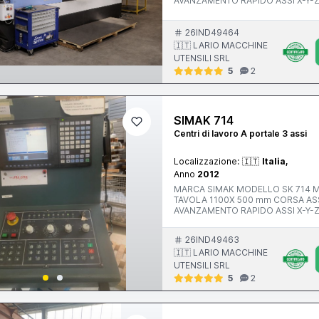
AVANZAMENTO RAPIDO ASSI X-Y-Z ATTACCO MANDRINO Iso 40 VELOCITA’ MANDRINO 12.000 r
ANNO V MACCHINA CE 2017 PESO
26IND49464
🇮🇹 LARIO MACCHINE
UTENSILI SRL
5
2
SIMAK 714
Centri di lavoro A portale 3 assi
Localizzazione:
🇮🇹
Italia,
Anno
2012
MARCA SIMAK MODELLO SK 714 MI
TAVOLA 1100X 500 mm CORSA ASSE X 1000 mm CORSA ASSE Y 61
AVANZAMENTO RAPIDO ASSI X-Y-Z ATTACCO MANDRINO POTENZA MOTORE MANDRINO 10.00
rpm ANNO V MACCHINA CE 2012 INGOMBRI 2100x2400x2500 mm PESO 5500 kg ACCESSORI
NOTE ALTA PRESSIONE 20 BAR
26IND49463
🇮🇹 LARIO MACCHINE
UTENSILI SRL
5
2