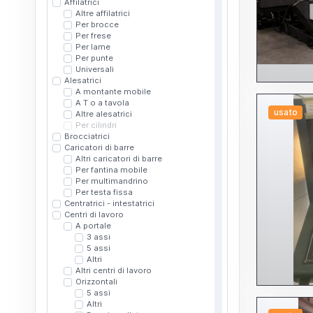
Affilatrici
Altre affilatrici
Per brocce
Per frese
Per lame
Per punte
Universali
Alesatrici
A montante mobile
A T o a tavola
usato
Altre alesatrici
Per cilindri
Brocciatrici
Caricatori di barre
Altri caricatori di barre
Per fantina mobile
Per multimandrino
Per testa fissa
Centratrici - intestatrici
Centri di lavoro
A portale
3 assi
5 assi
Altri
Altri centri di lavoro
Orizzontali
5 assi
Altri