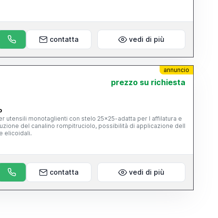
contatta
vedi di più
annuncio
prezzo su richiesta
o
cuzione del canalino rompitruciolo, possibilità di applicazione dell
 elicoidali.
contatta
vedi di più