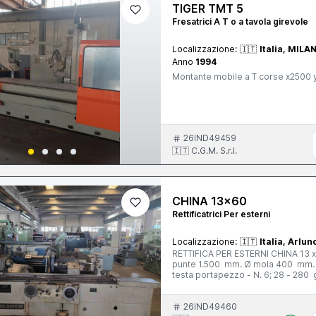
TIGER TMT 5
Fresatrici A T o a tavola girevole
Localizzazione:
🇮🇹
Italia, MILA
Anno
1994
Montante mobile a T corse x250
26IND49459
🇮🇹 C.G.M. S.r.l.
CHINA 13x60
Rettificatrici Per esterni
Localizzazione:
🇮🇹
Italia, Arlun
RETTIFICA PER ESTERNI CHINA 13 x
punte 1.500 mm. Ø mola 400 mm. 
testa portapezzo - N. 6; 28 - 280 g
Completa di: - n. 1 autocentrante Ø 
livellamento
26IND49460