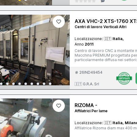
AXA VHC-2 XTS-1760 XT
Centri di lavoro Verticali Altri
Localizzazione:
🇮🇹
Italia,
Anno
2011
Centro di lavoro CNC a montante m
Macchina PREMIUM progettata per 
particolarmente diffusa nei settori
macchine; componenti di precisione. È una macchina di livello nettamente superiore rispe
classico centro verticale a tavola
26IND49454
e con manutenzione impeccabile, su
mandrino in ottimo stato.
🇮🇹 G.R.A. Srl
RIZOMA -
Affilatrici Per lame
Localizzazione:
🇮🇹
Italia, Milan
Affilatrice Rizoma diam max 400 