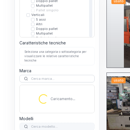
Doppio pallet
usato
Multipallet
Pallet singolo
Verticali
5 assi
Altri
Doppio pallet
Multipallet
Pallet singolo
Caratteristiche tecniche
Dentatrici
A coltello
Seleziona una categoria o sottocategoria per
A creatore
visualizzare le relative caratteristiche
A stozza
tecniche
Altre dentatrici
Elettroerosioni
Marca
A filo
A tuffo
Altre elettroerosioni
usato
Microforatrici
Filettatrici
Caricamento...
Foratrici
A mandrini multipli
Caricamento...
Altre foratrici
Per fori profondi
Per stampi
Fresalesatrici
Modelli
A montante fisso
A montante mobile