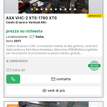
annuncio
AXA VHC-2 XTS-1760 XTS
Centri di lavoro Verticali Altri
prezzo su richiesta
Localizzazione:
🇮🇹
Italia,
Anno
2011
Centro di lavoro CNC a montante mobile di alta gamma, costruito
dalla tedesca AXA Maschinenbau. Macchina PREMIUM progettata
per lavorazioni di precisione su pezzi medio-grandi,
particolarmente diffusa nei settori: stampi e attrezzature;
aerospaziale; energia; costruzione macchine; componenti di
26IND49454
precisione. È una macchina di livello nettamente superiore rispetto
a un classico centro verticale a tavola mobile, con 39.500 ore di
🇮🇹 G.R.A. Srl
lavoro, CN Siemens 840D, funzionante e con manutenzione
impeccabile, superaccessoriata (magazzino utensili, evacuatore di
truciolo...), mandrino in ottimo stato.
contatta
vedi di più
usato