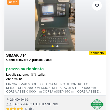
usato
annuncio
SIMAK 714
Centri di lavoro A portale 3 assi
prezzo su richiesta
Localizzazione:
🇮🇹
Italia,
Anno
2012
MARCA SIMAK MODELLO SK 714 MI TIPO DI CONTROLLO
MITSUBISHI M 700 DIMENSIONI DELLA TAVOLA 1100X 500 mm
CORSA ASSE X 1000 mm CORSA ASSE Y 610 mm CORSA ASSE Z
550 mm AVANZAMENTO RAPIDO ASSI X-Y-Z ATTACCO MANDRINO
POTENZA MOTORE MANDRINO 10.0000 rpm ANNO V MACCHINA
26IND49463
CE 2012 INGOMBRI 2100x2400x2500 mm PESO 5500 kg
🇮🇹 LARIO MACCHINE UTENSILI SRL
ACCESSORI NOTE ALTA PRESSIONE 20 BAR
5
2