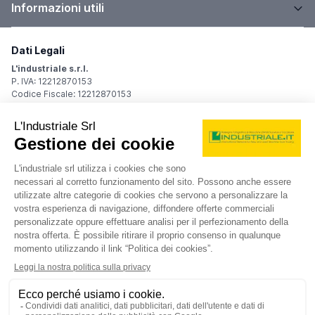
Informazioni utili
Dati Legali
L'industriale s.r.l.
P. IVA: 12212870153
Codice Fiscale: 12212870153
Sede Legale
Via Carlo Dolci, 32
20148 Milano (MI)
Italy
Registro Imprese
Iscrizione R.I.: 12212870153
REA: MI-1539011
Capitale sociale: Euro 10.400,00 i.v.
Contatti
info@industriale.it
PEC:
industriale@pec.industriale.it