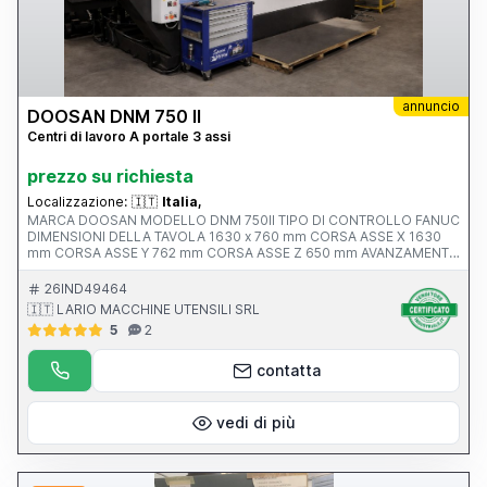
annuncio
DOOSAN DNM 750 II
Centri di lavoro A portale 3 assi
prezzo su richiesta
Localizzazione:
🇮🇹
Italia,
MARCA DOOSAN MODELLO DNM 750II TIPO DI CONTROLLO FANUC
DIMENSIONI DELLA TAVOLA 1630 x 760 mm CORSA ASSE X 1630
mm CORSA ASSE Y 762 mm CORSA ASSE Z 650 mm AVANZAMENTO
RAPIDO ASSI X-Y-Z ATTACCO MANDRINO Iso 40 VELOCITA’
MANDRINO 12.000 rpm ANNO V MACCHINA CE 2017 PESO 13500
26IND49464
KG
🇮🇹 LARIO MACCHINE UTENSILI SRL
5
2
contatta
vedi di più