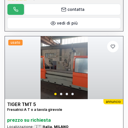
contatta
vedi di più
usato
annuncio
TIGER TMT 5
Fresatrici A T o a tavola girevole
prezzo su richiesta
Localizzazione:
🇮🇹
Italia, MILANO