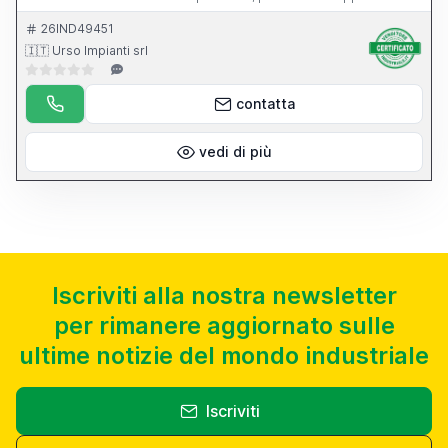
dell apparecchio per l affilatura di punte elicoidali.
26IND49451
🇮🇹 Urso Impianti srl
contatta
vedi di più
Iscriviti alla nostra newsletter
per rimanere aggiornato sulle
ultime notizie del mondo industriale
Iscriviti