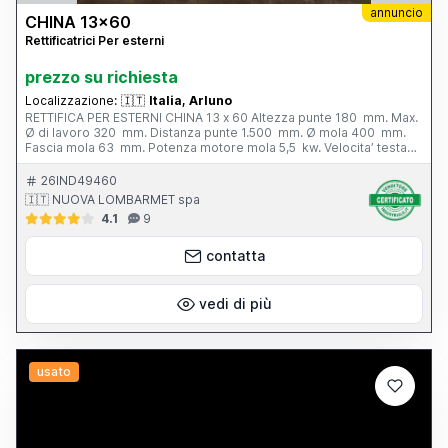
annuncio
CHINA 13x60
Rettificatrici Per esterni
prezzo su richiesta
Localizzazione:
🇮🇹
Italia, Arluno
RETTIFICA PER ESTERNI CHINA 13 x 60 Altezza punte 180 mm. Max.
Ø di lavoro 320 mm. Distanza punte 1.500 mm. Ø mola 400 mm.
Fascia mola 63 mm. Potenza motore mola 5,5 kw. Velocita’ testa
portapezzo - N. 6; 28 - 280 g/min. Inclinazione tavola - 3° / + 6°
Peso totale 3.800 kg. Completa di: - n. 1 autocentrante Ø 165 mm.
26IND49460
- n. 1 lunetta chiusa - vasca con filtro - cunei di livellamento
🇮🇹 NUOVA LOMBARMET spa
4.1
9
contatta
vedi di più
usato