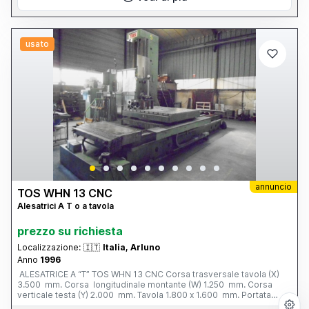
usato
annuncio
TOS WHN 13 CNC
Alesatrici A T o a tavola
prezzo su richiesta
Localizzazione:
🇮🇹
Italia, Arluno
Anno
1996
ALESATRICE A “T” TOS WHN 13 CNC Corsa trasversale tavola (X)
3.500 mm. Corsa longitudinale montante (W) 1.250 mm. Corsa
verticale testa (Y) 2.000 mm. Tavola 1.800 x 1.600 mm. Portata
tavola 12 tonn. Corsa mandrino (Z) 800 mm. Ø mandrino 130 mm.