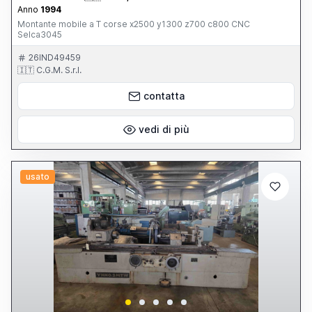
Anno
1994
Montante mobile a T corse x2500 y1300 z700 c800 CNC
Selca3045
26IND49459
🇮🇹 C.G.M. S.r.l.
contatta
vedi di più
usato